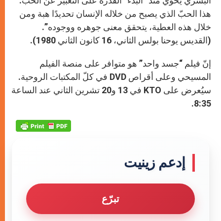
البشري يحوي منذ “البدء” القدرة على التعبير عن الحبّ:
هذا الحبّ الذي يصبح من خلاله الإنسان تحديدًا هبة ومن
خلال هذه العطية، يتحقق معنى جوهره ووجوده”.
(القديس يوحنا بولس الثاني، 16 كانون الثاني 1980).
إنّ فيلم “جسد واحد” هو متوافر على منصة الفيلم
المسيحي وعلى أقراص DVD في كلّ المكتبات الروحية.
سيُعرض على KTO في 13 و20 تشرين الثاني عند الساعة
8:35.
إدعم زينيت
تبرّع