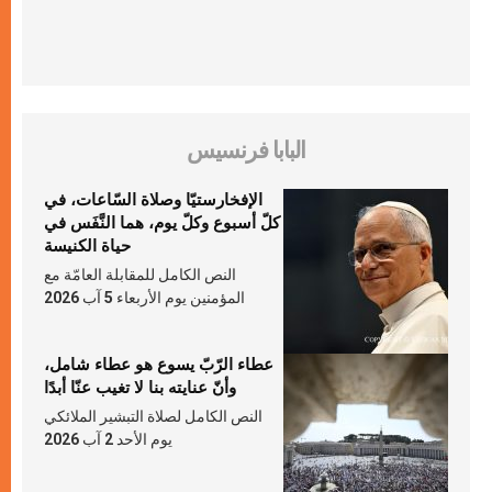
البابا فرنسيس
الإفخارستيّا وصلاة السّاعات، في
كلّ أسبوع وكلّ يوم، هما النَّفَس في
حياة الكنيسة
النص الكامل للمقابلة العامّة مع
المؤمنين يوم الأربعاء 5 آب 2026
عطاء الرّبّ يسوع هو عطاء شامل،
وأنّ عنايته بنا لا تغيب عنّا أبدًا
النص الكامل لصلاة التبشير الملائكي
يوم الأحد 2 آب 2026