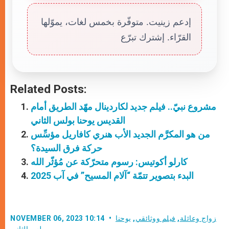
إدعم زينيت. متوفّرة بخمس لغات، يموّلها
القرّاء. إشترك تبرّع
Related Posts:
مشروع نبيّ.. فيلم جديد لكاردينال مهّد الطريق أمام
القديس يوحنا بولس الثاني
من هو المكرَّم الجديد الأب هنري كافاريل مؤسِّس
حركة فرق السيدة؟
كارلو أكوتيس: رسوم متحرّكة عن مُؤثّر الله
البدء بتصوير تتمّة “آلام المسيح” في آب 2025
زواج وعائلة
,
فيلم ووثائقي
,
يوحنا
NOVEMBER 06, 2023 10:14