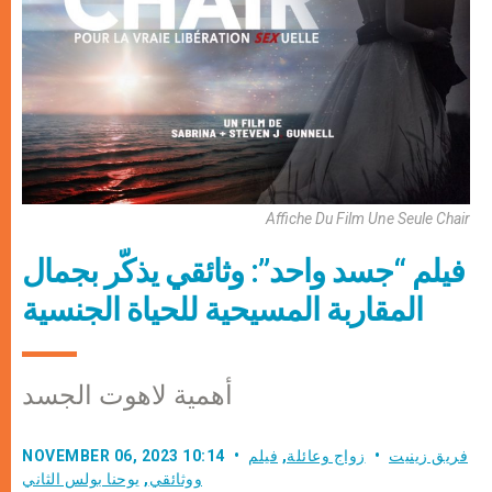
Affiche Du Film Une Seule Chair
فيلم “جسد واحد”: وثائقي يذكّر بجمال
المقاربة المسيحية للحياة الجنسية
أهمية لاهوت الجسد
فريق زينيت
زواج وعائلة
,
فيلم
NOVEMBER 06, 2023 10:14
ووثائقي
,
يوحنا بولس الثاني