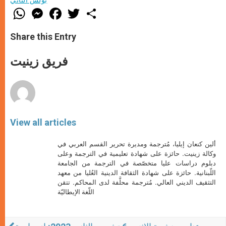
بولس الثاني
W
M
F
T
S
h
e
a
w
h
a
s
c
i
a
t
s
e
t
r
Share this Entry
s
e
b
t
e
A
n
o
e
p
g
o
r
فريق زينيت
p
e
k
r
View all articles
ألين كنعان إيليا، مُترجمة ومديرة تحرير القسم العربي في
وكالة زينيت. حائزة على شهادة تعليمية في الترجمة وعلى
دبلوم دراسات عليا متخصّصة في الترجمة من الجامعة
اللّبنانية. حائزة على شهادة الثقافة الدينية العُليا من معهد
التثقيف الديني العالي. مُترجمة محلَّفة لدى المحاكم. تتقن
اللّغة الإيطاليّة