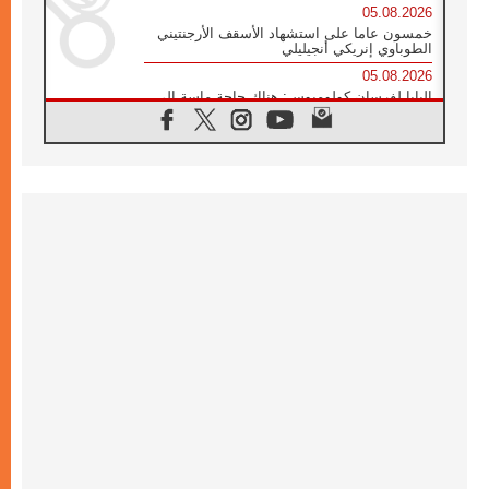
05.08.2026
خمسون عاما على استشهاد الأسقف الأرجنتيني
الطوباوي إنريكي أنجيليلي
05.08.2026
البابا لفرسان كولومبوس: هناك حاجة ماسة إلى
أنبياء تناغم يسعون إلى بناء الجسور
04.08.2026
وفاة الكاردينال جوليو دوارتي لانغا
04.08.2026
عميد دائرة الحوار بين الأديان يفتتح في سيول
أول لقاء مسيحي كونفوشي
04.08.2026
إطلاق النشيد الرسمي لليوم العالمي للشباب في
سيول
04.08.2026
رسالة البابا لاوُن الرابع عشر إلى المشاركين في
المؤتمر العالمي لمنظمة سيغنيس
04.08.2026
الكاردينال بارولين: إنَّ الحوار يُستبدل اليوم
بالقوة، ويجب حماية الحقوق المهددة
بالأيديولوجيات
04.08.2026
كنيسة المغرب تقدم المساعدة إلى العائدين من