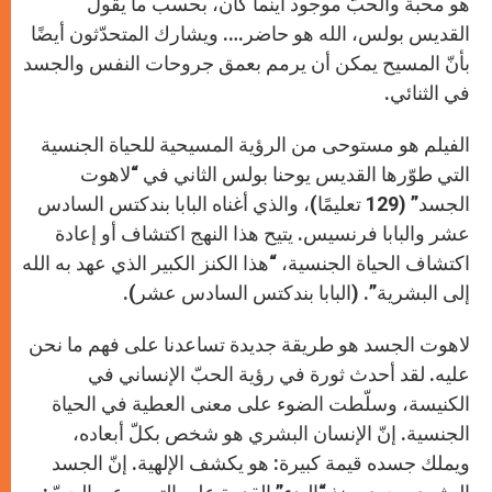
هو محبة والحبّ موجود أينما كان، بحسب ما يقول
القديس بولس، الله هو حاضر…. ويشارك المتحدّثون أيضًا
بأنّ المسيح يمكن أن يرمم بعمق جروحات النفس والجسد
في الثنائي.
الفيلم هو مستوحى من الرؤية المسيحية للحياة الجنسية
التي طوّرها القديس يوحنا بولس الثاني في “لاهوت
الجسد” (129 تعليمًا)، والذي أغناه البابا بندكتس السادس
عشر والبابا فرنسيس. يتيح هذا النهج اكتشاف أو إعادة
اكتشاف الحياة الجنسية، “هذا الكنز الكبير الذي عهد به الله
إلى البشرية”. (البابا بندكتس السادس عشر).
لاهوت الجسد هو طريقة جديدة تساعدنا على فهم ما نحن
عليه. لقد أحدث ثورة في رؤية الحبّ الإنساني في
الكنيسة، وسلّطت الضوء على معنى العطية في الحياة
الجنسية. إنّ الإنسان البشري هو شخص بكلّ أبعاده،
ويملك جسده قيمة كبيرة: هو يكشف الإلهية. إنّ الجسد