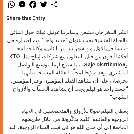
W
M
F
T
S
h
e
a
w
h
a
s
c
i
a
t
s
e
t
r
Share this Entry
s
e
b
t
e
A
n
o
e
p
g
o
r
ابتكر المخرجان ستيفن وسابرينا غونيل فيلمًا حول الثنائي
p
e
k
r
والحياة الجنسية تحت عنوان “جسد واحد” وتم إصداره في
فرنسا في الأوّل من شهر تشرين الثاني. وكانا قد أنتجا
أفلامًا أخرى من قبل بالتعاون مع شركات إنتاج مثل KTO
وSaje Distribution، مما سمح لهما بتوسيع التواصل
التبشيري. وقد صرّحا لمجلّة العائلة المسيحية بأنهما
يحرصان على أن يشاهد الفيلم المؤمنون وغير المؤمنين:
“جسد واحد هو فيلم يجب أن يشاهده الخطّاب والأزواج
الشباب”.
يعطي الفيلم صوتًا للأزواج والمتخصصين في الحياة
الزوجية والعائلية. كلّهم يذكّروننا من خلال طريقتهم
الخاصة إلى أي مدى الله هو في قلب الحياة الزوجية. الله