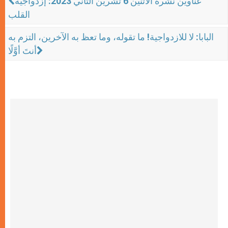
عناوين نشرة الاثنين 6 تشرين الثاني 2023: إزدواجية
القلب
البابا: لا للازدواجية! ما تقوله، وما تعظ به الآخرين، التزم به
أنتَ أوَّلًا