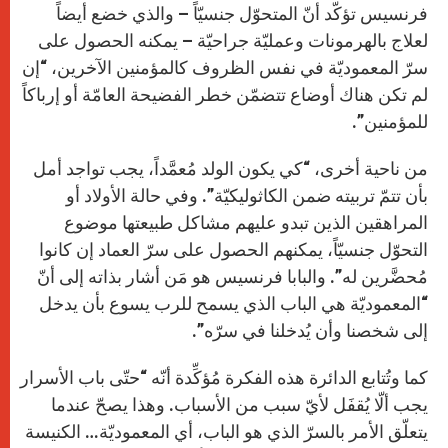
فرنسيس تؤكّد أنّ المتحوّل جنسيّاً – والذي خضع أيضاً
لعلاج بالهرمونات وعمليّة جراحيّة – يمكنه الحصول على
سرّ المعموديّة في نفس الظروف كالمؤمنين الآخرين، “إن
لم تكن هناك أوضاع تتضمّن خطر الفضيحة العامّة أو إرباكاً
للمؤمنين”.
من ناحية أخرى، “كي يكون الولد مُعمَّداً، يجب تواجد أمل
بأن تتمّ تربيته ضمن الكاثوليكيّة”. وفي حالة الأولاد أو
المراهقين الذين تبدو عليهم مشاكل طبيعتها موضوع
التحوّل جنسيّاً، يمكنهم الحصول على سرّ العماد إن كانوا
مُحضَّرين له”. والبابا فرنسيس هو مَن أشار بذاته إلى أنّ
“المعموديّة هي الباب الذي يسمح للرب يسوع بأن يدخل
إلى شخصنا وأن يُدخلنا في سرّه”.
كما وتُتابع الدائرة هذه الفكرة مُؤكِّدة أنّه “حتّى باب الأسرار
يجب ألّا يُقفَل لأيّ سبب من الأسباب. وهذا يصحّ عندما
يتعلّق الأمر بالسرّ الذي هو الباب، أي المعموديّة… الكنيسة