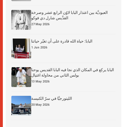
العبوديَّة بين اعتذار البابا لاوُن الرابع عشر وصرخة
القدِّيس شارل دي فوكو
27 May 2026
البابا: حياة الله قادرة على أن تغيّر حياتنا
1 Jun 2026
البابا يركع في المكان الذي نجا فيه البابا القديس يوحنا
بولس الثاني من محاولة اغتيال
13 May 2026
الليتورجيَّا في سرّ الكنيسة
20 May 2026