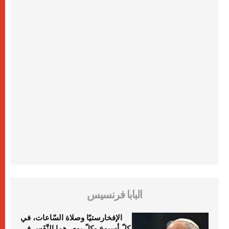
البابا فرنسيس
الإفخارستيّا وصلاة السّاعات، في
كلّ أسبوع وكلّ يوم، هما النَّفَس في