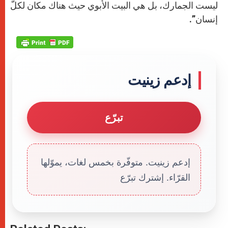
ليست الجمارك، بل هي البيت الأبوي حيث هناك مكان لكلّ
إنسان”.
إدعم زينيت
تبرّع
إدعم زينيت. متوفّرة بخمس لغات، يموّلها
القرّاء. إشترك تبرّع