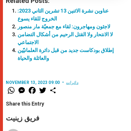
Related Posts:
عناوين نشرة الاثنين 13 تشرين الثاني 2023:
الخروج للقاء يسوع
لاجئون ومهاجرون: لقاء مع جمعيّة مار منصور
لا الانتحار ولا القتل الرحيم من أشكال التضامن
الاجتماعي
إطلاق بودكاست جديد من قبل دائرة العلمانيّين
والعائلة والحياة
دائرات
NOVEMBER 13, 2023 09:00
W
M
F
T
S
h
e
a
w
h
a
s
c
i
a
t
s
e
t
r
Share this Entry
s
e
b
t
e
A
n
o
e
p
g
o
r
فريق زينيت
p
e
k
r