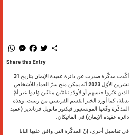
W
M
F
T
S
h
e
a
w
h
a
s
c
i
a
t
s
e
t
r
Share this Entry
s
e
b
t
e
A
n
o
e
p
g
o
r
أكّدت مذكّرة صدرت عن دائرة عقيدة الإيمان بتاريخ 31
p
e
k
r
تشرين الأوّل 2023 أنّه يمكن منح سرّ العماد للأشخاص
الذين غيّروا جنسهم أو لأولادِ ثنائيّين مثليّين وُلدوا عبر أمّ
بديلة، كما أورد الخبر القسم الفرنسي من زينيت. وهذه
المذكّرة وقّعها المونسنيور فيكتور مانويل فرنانديز (عميد
دائرة عقيدة الإيمان) في الفاتيكان.
في تفاصيل أخرى، إنّ المذكّرة التي وافق عليها البابا