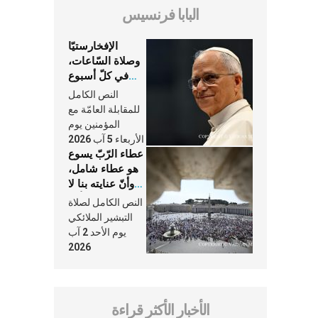
البابا فرنسيس
الإفخارستيّا
وصلاة السّاعات،
في كلّ أسبوع
وكلّ يوم، هما
النص الكامل
النَّفَس في حياة
للمقابلة العامّة مع
الكنيسة
المؤمنين يوم
الأربعاء 5 آب 2026
عطاء الرّبّ يسوع
هو عطاء شامل،
وأنّ عنايته بنا لا
تغيب عنّا أبدًا
النص الكامل لصلاة
التبشير الملائكي
يوم الأحد 2 آب
2026
الأخبار الأكثر قراءة