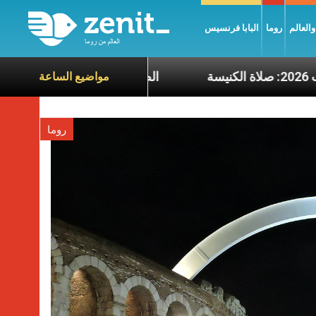
العالم
روما
البابا فرنسيس
ء 5 آب 2026: صلاة الكنيسة
الطوباوي البط
مواضيع الساعة
روما