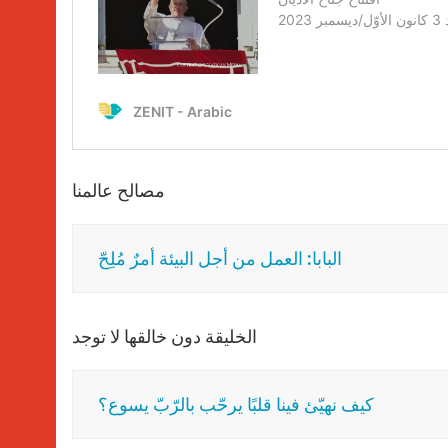
مصالح عالمنا
البابا: العمل من أجل البيئة أمرٌ مُلِحّ
الخليقة دون خالقها لا توجد
كيف نهيّئ فينا قلبًا يرحّب بالرّبّ يسوع؟