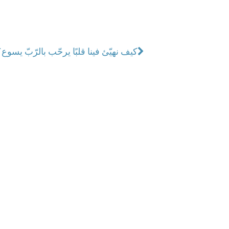
كيف نهيّئ فينا قلبًا يرحّب بالرّبّ يسوع