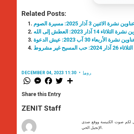
Related Posts:
ناوين نشرة الاثنين 3 آذار 2025: مسيرة الصوم
ة الثلاثاء 14 آذار 2023: العطش إلى الله
اوين نشرة الأربعاء 30 آب 2023: عيش الدعوة
حب المسيح غير مشروط
روما
DECEMBER 04, 2023 11:30
W
M
F
T
S
h
e
a
w
h
a
s
c
i
a
t
s
e
t
r
Share this Entry
s
e
b
t
e
A
n
o
e
p
g
o
r
ZENIT Staff
p
e
k
r
صل لكم صوت الكنيسة ووقع صدى
الإنجيل الحي.