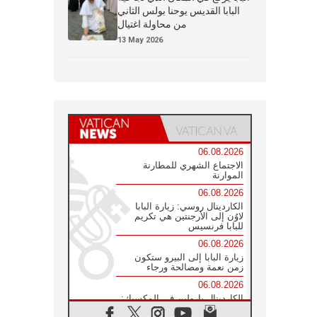
البابا القديس يوحنا بولس الثاني
من محاولة اغتيال
13 May 2026
06.08.2026
الاجتماع الشهري للمطارنة
الموارنة
06.08.2026
الكاردينال روسي: زيارة البابا
لاوُن إلى الأرجنتين هي تكريم
للبابا فرنسيس
06.08.2026
زيارة البابا إلى البيرو ستكون
زمن نعمة ومصالحة ورجاء
06.08.2026
الكاردينال بارولين في المكسيك:
علينا أن نكون حاضرين إلى جانب