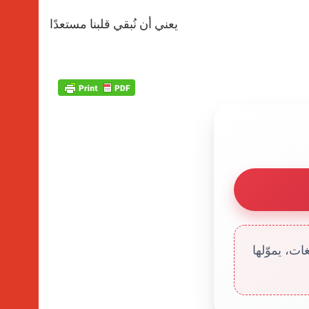
يعني أن نُبقي قلبنا مستعدًا
ت، يموّلها