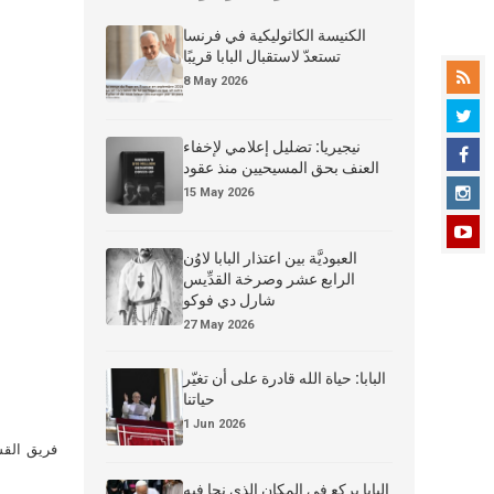
الكنيسة الكاثوليكية في فرنسا
تستعدّ لاستقبال البابا قريبًا
8 May 2026
نيجيريا: تضليل إعلامي لإخفاء
العنف بحق المسيحيين منذ عقود
15 May 2026
العبوديَّة بين اعتذار البابا لاوُن
الرابع عشر وصرخة القدِّيس
شارل دي فوكو
27 May 2026
البابا: حياة الله قادرة على أن تغيّر
حياتنا
1 Jun 2026
فريق القس
البابا يركع في المكان الذي نجا فيه