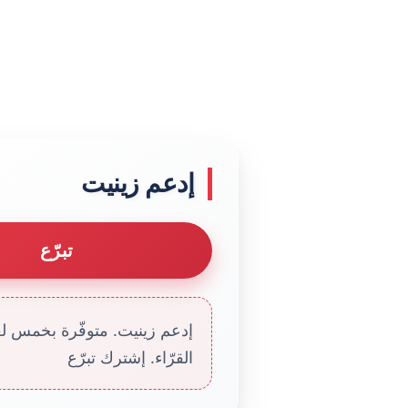
إدعم زينيت
تبرّع
إدعم زينيت. متوفّرة بخمس لغا
القرّاء. إشترك تبرّع