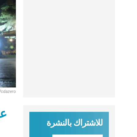
Pcdazero
عناو
للاشتراك بالنشرة