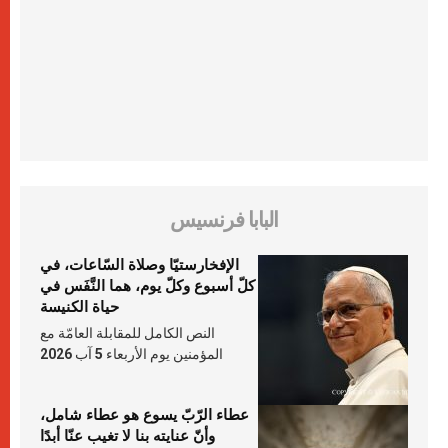
البابا فرنسيس
الإفخارستيّا وصلاة السّاعات، في
كلّ أسبوع وكلّ يوم، هما النَّفَس في
حياة الكنيسة
النص الكامل للمقابلة العامّة مع
المؤمنين يوم الأربعاء 5 آب 2026
عطاء الرّبّ يسوع هو عطاء شامل،
وأنّ عنايته بنا لا تغيب عنّا أبدًا