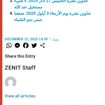
عناوين نشرة الخميس 27 آذار 2025: لا شيء
مستحيل عند الله
عناوين نشرة يوم الأربعاء 3 أيلول 2025: ضعفنا
جسر نحو السّماء
روما
DECEMBER 12, 2023 14:39
W
M
F
T
S
h
e
a
w
h
a
s
c
i
a
t
s
e
t
r
Share this Entry
s
e
b
t
e
A
n
o
e
p
g
o
r
ZENIT Staff
p
e
k
r
View all articles