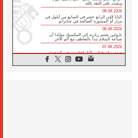
ويشدد على الثقة بالله
08.08.2026
البابا لاوُن الرابع عشر في السابع من أيلول في
مزار أم المشورة الصالحة في جناتزانو
08.08.2026
بارولين يختتم زيارته إلى المكسيك مؤكدا أن
صناعة السلام تبدأ بالتعاطف مع ألم الآخر
07.08.2026
صدور بيان ختامي لأول لقاء مسيحي كونفوشي
بمشاركة الدائرة الفاتيكانية للحوار بين الأديان
07.08.2026
الكاردينال ستورلا: زيارة البابا لاوُن الرابع عشر
ستكون بشرى سارة للأوروغواي بأكملها
07.08.2026
الفاتيكان يعلن برنامج الزيارة الرسولية للبابا لاوُن
الرابع عشر إلى فرنسا
07.08.2026
في الذكرى الـ ٨١ لحادثة هيروشيما الكنيسة في
اليابان تنظم ١٠ أيام للصلاة على نية السلام
07.08.2026
الكنيسة في الأوروغواي: زيارة البابا ستعزز
الإيمان والرجاء
06.08.2026