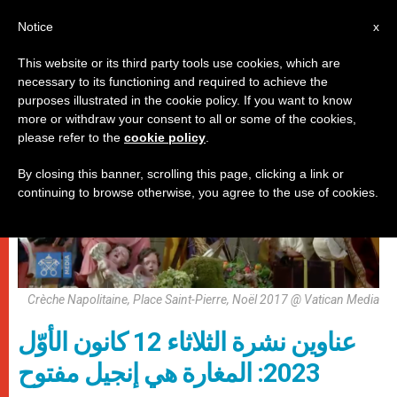
AR
Notice
x
This website or its third party tools use cookies, which are
necessary to its functioning and required to achieve the
روما
purposes illustrated in the cookie policy. If you want to know
more or withdraw your consent to all or some of the cookies,
please refer to the
cookie policy
.
By closing this banner, scrolling this page, clicking a link or
continuing to browse otherwise, you agree to the use of cookies.
Crèche Napolitaine, Place Saint-Pierre, Noël 2017 @ Vatican Media
عناوين نشرة الثلاثاء 12 كانون الأوّل
2023: المغارة هي إنجيل مفتوح