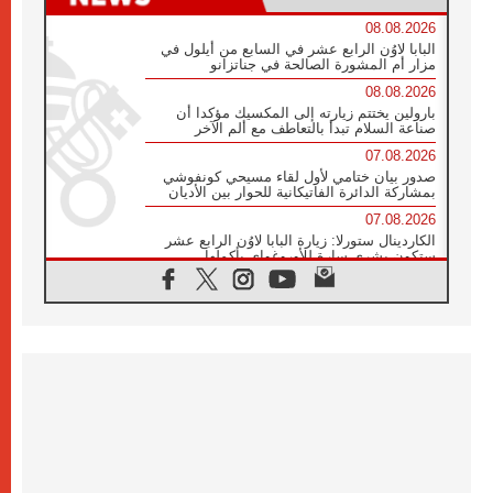
08.08.2026
البابا لاوُن الرابع عشر في السابع من أيلول في
مزار أم المشورة الصالحة في جناتزانو
08.08.2026
بارولين يختتم زيارته إلى المكسيك مؤكدا أن
صناعة السلام تبدأ بالتعاطف مع ألم الآخر
07.08.2026
صدور بيان ختامي لأول لقاء مسيحي كونفوشي
بمشاركة الدائرة الفاتيكانية للحوار بين الأديان
07.08.2026
الكاردينال ستورلا: زيارة البابا لاوُن الرابع عشر
ستكون بشرى سارة للأوروغواي بأكملها
07.08.2026
الفاتيكان يعلن برنامج الزيارة الرسولية للبابا لاوُن
الرابع عشر إلى فرنسا
07.08.2026
في الذكرى الـ ٨١ لحادثة هيروشيما الكنيسة في
اليابان تنظم ١٠ أيام للصلاة على نية السلام
07.08.2026
الكنيسة في الأوروغواي: زيارة البابا ستعزز
الإيمان والرجاء
06.08.2026