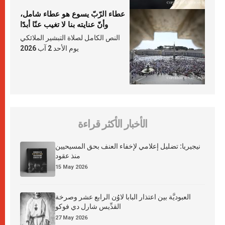
عطاء الرّبّ يسوع هو عطاء شامل،
وأنّ عنايته بنا لا تغيب عنّا أبدًا
النص الكامل لصلاة التبشير الملائكي
يوم الأحد 2 آب 2026
الأخبار الأكثر قراءة
نيجيريا: تضليل إعلامي لإخفاء العنف بحق المسيحيين
منذ عقود
15 May 2026
العبوديَّة بين اعتذار البابا لاوُن الرابع عشر وصرخة
القدِّيس شارل دي فوكو
27 May 2026