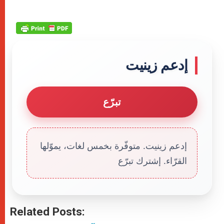
إدعم زينيت
تبرّع
إدعم زينيت. متوفّرة بخمس لغات، يموّلها
القرّاء. إشترك تبرّع
Related Posts: