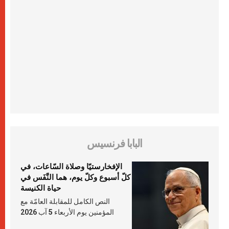
البابا فرنسيس
الإفخارستيّا وصلاة السّاعات، في
كلّ أسبوع وكلّ يوم، هما النَّفَس في
حياة الكنيسة
النص الكامل للمقابلة العامّة مع
المؤمنين يوم الأربعاء 5 آب 2026