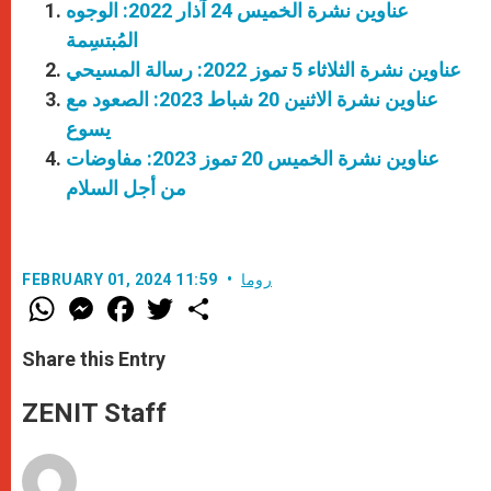
عناوين نشرة الخميس 24 آذار 2022: الوجوه
المُبتسِمة
عناوين نشرة الثلاثاء 5 تموز 2022: رسالة المسيحي
عناوين نشرة الاثنين 20 شباط 2023: الصعود مع
يسوع
عناوين نشرة الخميس 20 تموز 2023: مفاوضات
من أجل السلام
روما
FEBRUARY 01, 2024 11:59
W
M
F
T
S
h
e
a
w
h
a
s
c
i
a
t
s
e
t
r
Share this Entry
s
e
b
t
e
A
n
o
e
p
g
o
r
ZENIT Staff
p
e
k
r