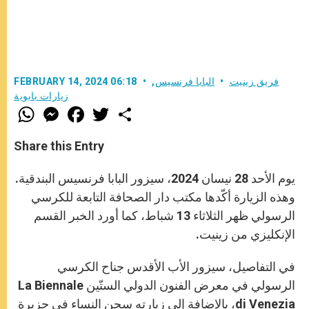
فريق زينيت
البابا فرنسيس
,
FEBRUARY 14, 2024 06:18
زيارات بابوية
W
M
F
T
S
h
e
a
w
h
a
s
c
i
a
t
s
e
t
r
Share this Entry
s
e
b
t
e
A
n
o
e
p
g
o
r
يوم الأحد 28 نيسان 2024، سيزور البابا فرنسيس البندقية.
p
e
k
r
وهذه الزيارة أكّدها مكتب دار الصحافة التابعة للكرسي
الرسولي ظهر الثلاثاء 13 شباط، كما أورد الخبر القسم
الإنكليزي من زينيت.
في التفاصيل، سيزور الأب الأقدس جناح الكرسي
الرسولي في معرض الفنون الدولي الستّين La Biennale
di Venezia، بالإضافة إلى زيارته سجن النساء في جزيرة