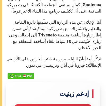
Giudecca، كما وسيلتقي الجماعة الكنسيّة في بطريركية
البندقية، على أن يُكشَف برنامج هذا اللقاء الأخير قريباً.
أمّا الإعلان عن هذه الزيارة التي نظّمتها دائرة الثقافة
والتعليم بالاشتراك مع بطريركية البندقية، فيأتي ضمن
إطار زيارة أساقفة منطقة Triveneto إلى إيطاليا، وهي
زيارة اختُتِمَت في 10 شباط بلقاء أساقفة المنطقة مع
الحبر الأعظم.
نُذكِّر أيضاً بأنّ البابا سيزور منطقتَين أخريَين على الأراضي
الإيطاليّة: فيرونا في أيار، وترييستي في تموز.
إدعم زينيت