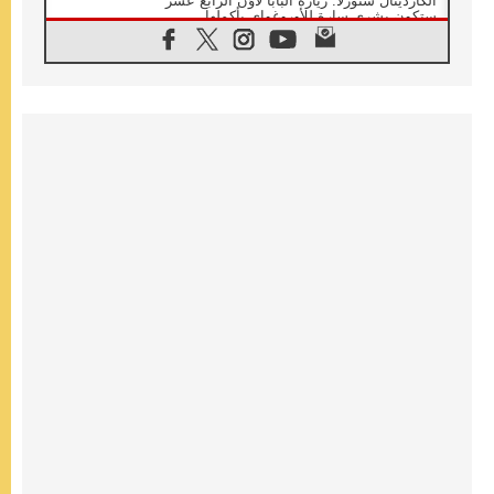
الكاردينال ستورلا: زيارة البابا لاوُن الرابع عشر
ستكون بشرى سارة للأوروغواي بأكملها
07.08.2026
الفاتيكان يعلن برنامج الزيارة الرسولية للبابا لاوُن
الرابع عشر إلى فرنسا
07.08.2026
في الذكرى الـ ٨١ لحادثة هيروشيما الكنيسة في
اليابان تنظم ١٠ أيام للصلاة على نية السلام
07.08.2026
الكنيسة في الأوروغواي: زيارة البابا ستعزز
الإيمان والرجاء
06.08.2026
الاجتماع الشهري للمطارنة الموارنة
06.08.2026
الكاردينال روسي: زيارة البابا لاوُن إلى الأرجنتين
هي تكريم للبابا فرنسيس
06.08.2026
زيارة البابا إلى البيرو ستكون زمن نعمة ومصالحة
ورجاء