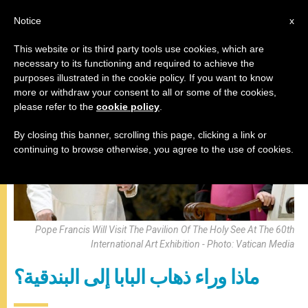
AR
Notice
x
This website or its third party tools use cookies, which are
necessary to its functioning and required to achieve the
,
البابا فرنسيس
زيارات بابوية
purposes illustrated in the cookie policy. If you want to know
more or withdraw your consent to all or some of the cookies,
please refer to the
cookie policy
.
By closing this banner, scrolling this page, clicking a link or
continuing to browse otherwise, you agree to the use of cookies.
Pope Francis Will Visit The Pavilion Of The Holy See At The 60th
International Art Exhibition - Photo: Vatican Media
ماذا وراء ذهاب البابا إلى البندقية؟