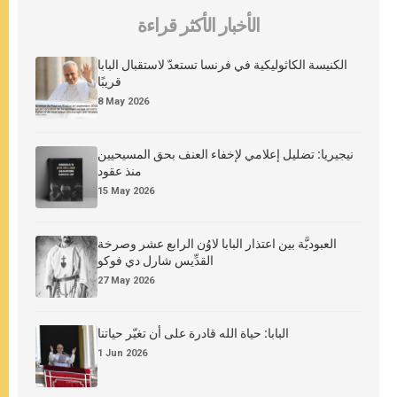
الأخبار الأكثر قراءة
الكنيسة الكاثوليكية في فرنسا تستعدّ لاستقبال البابا
قريبًا
8 May 2026
نيجيريا: تضليل إعلامي لإخفاء العنف بحق المسيحيين
منذ عقود
15 May 2026
العبوديَّة بين اعتذار البابا لاوُن الرابع عشر وصرخة
القدِّيس شارل دي فوكو
27 May 2026
البابا: حياة الله قادرة على أن تغيّر حياتنا
1 Jun 2026