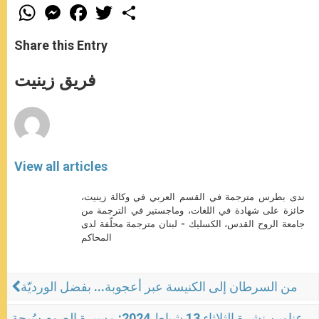
W
M
F
T
S
h
e
a
w
h
a
s
c
i
a
t
s
e
t
r
Share this Entry
s
e
b
t
e
A
n
o
e
p
g
o
r
فريق زينيت
p
e
k
r
View all articles
ندى بطرس مترجمة في القسم العربي في وكالة زينيت،
حائزة على شهادة في اللغات، وماجستير في الترجمة من
جامعة الروح القدس، الكسليك - لبنان مترجمة محلّفة لدى
المحاكم
من السرطان إلى الكنيسة عبر أعجوبة... بفضل الورديّة
عناوين نشرة الثلاثاء 13 شباط 2024: مسيرة الصوم سُبحة