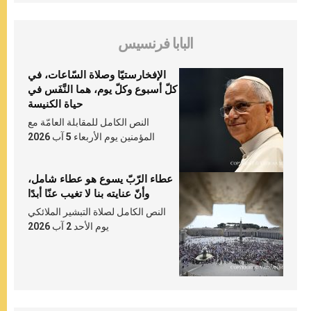
البابا فرنسيس
الإفخارستيّا وصلاة السّاعات، في
كلّ أسبوع وكلّ يوم، هما النَّفَس في
حياة الكنيسة
النص الكامل للمقابلة العامّة مع
المؤمنين يوم الأربعاء 5 آب 2026
عطاء الرّبّ يسوع هو عطاء شامل،
وأنّ عنايته بنا لا تغيب عنّا أبدًا
النص الكامل لصلاة التبشير الملائكي
يوم الأحد 2 آب 2026