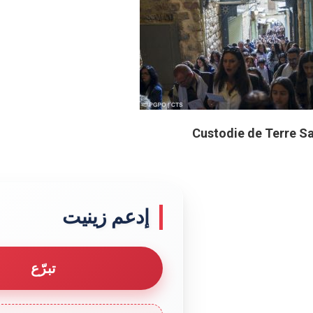
إدعم زينيت
تبرّع