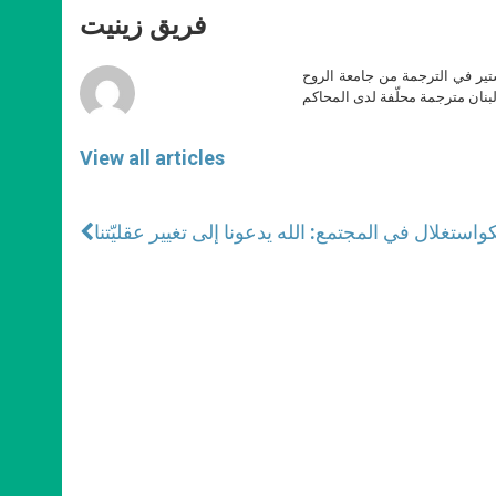
A
n
o
e
p
g
o
r
فريق زينيت
p
e
k
r
ير في الترجمة من جامعة الروح
بنان مترجمة محلّفة لدى المحاكم
View all articles
كو
استغلال في المجتمع: الله يدعونا إلى تغيير عقليّتنا