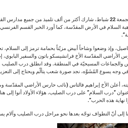
ة السلام في الأرض المقدّسة، كما أورد الخبر القسم الفرنسي 
ة”.
صيل، وإذ وضعوا وشاحاً أبيض مزيّناً بحمامة ترمز إلى السلام، تج
س الأراضي المقدّسة الأخ فرانشيسكو باتون والسفير البابوي، إض
 والجماعات المسيحيّة في المنطقة. وقد انطلق درب الصليب من ا
ي وجه يسوع المُشَوَّه، نجد صورة شعب يتألّم ويحتاج إلى التعزية
ته، أعلن الأخ إبراهيم فالتاس (نائب حارس الأراضي المقدّسة وم
وان “درب السلام” على درب الصليب. هؤلاء الأولاد أتوا إلى هنا ل
 نهاية هذه الحرب”.
نا إلى أنّ التطواف توجّه بعدها نحو مراحل درب الصليب وآلام ي