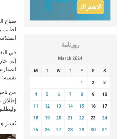
لطلب هب
المقدّس
روزنامة
في التفا
March 2024
إلى حار
المدارس
M
T
W
T
F
S
S
نفسه: ف
1
2
3
من ناحي
4
5
6
7
8
9
10
إطلاق عن
11
12
13
14
15
16
17
وليطلبوا
18
19
20
21
22
23
24
نُشير ه
25
26
27
28
29
30
31