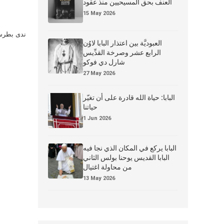
العنف بحق المسيحيين منذ عقود
15 May 2026
ندى بطرس 
العبوديَّة بين اعتذار البابا لاوُن
الرابع عشر وصرخة القدِّيس
شارل دي فوكو
27 May 2026
البابا: حياة الله قادرة على أن تغيّر
حياتنا
1 Jun 2026
البابا يركع في المكان الذي نجا فيه
البابا القديس يوحنا بولس الثاني
من محاولة اغتيال
13 May 2026