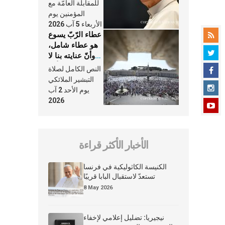
النَّفَس في حياة
للمقابلة العامّة مع
الكنيسة
المؤمنين يوم
الأربعاء 5 آب 2026
عطاء الرّبّ يسوع
هو عطاء شامل،
وأنّ عنايته بنا لا
تغيب عنّا أبدًا
النص الكامل لصلاة
التبشير الملائكي
يوم الأحد 2 آب
2026
الأخبار الأكثر قراءة
الكنيسة الكاثوليكية في فرنسا
تستعدّ لاستقبال البابا قريبًا
8 May 2026
نيجيريا: تضليل إعلامي لإخفاء