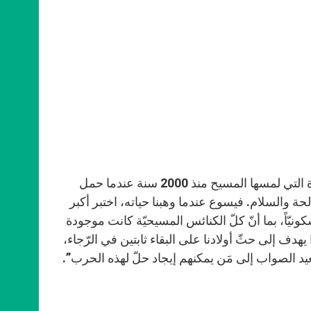
أمّا حارس الأراضي المقدّسة فقد توجّه للأولاد قائلاً: “مشينا على الحجارة التي لمسها المسيح منذ 2000 سنة عندما حمل
 والسلام. فيسوع عندما وهبنا حياته، اختبر أكبر
نيّاً، بما أنّ كلّ الكنائس المسيحيّة كانت موجودة
ف إلى حثّ أولادنا على البقاء ثابتين في الرّجاء،
عيد الصواب إلى مَن يمكنهم إيجاد حلّ لهذه الحرب”.