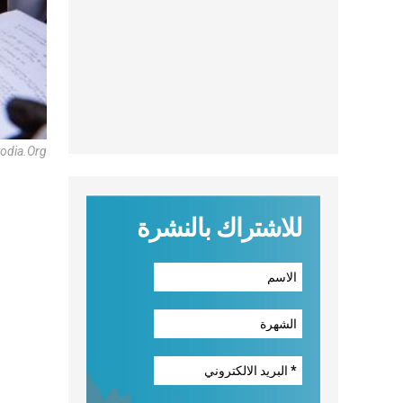
odia.Org
للاشتراك بالنشرة