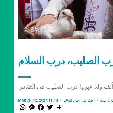
رب الصليب، درب السلام
لف ولد عبروا درب الصليب في القدس
ق زينيت
أخبار من حول العالم
MARCH 12, 2024 11:43
W
M
F
T
S
h
e
a
w
h