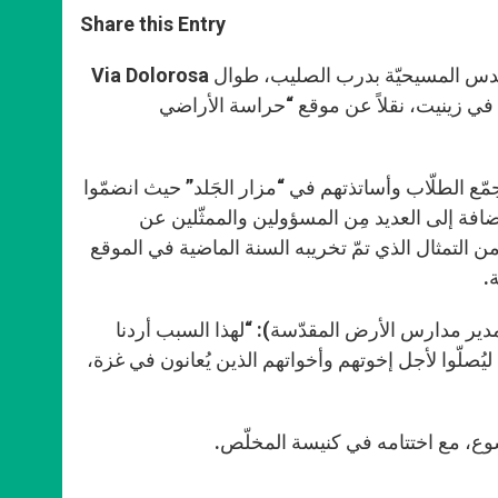
a
s
c
i
a
t
s
e
t
r
Share this Entry
s
e
b
t
e
A
n
o
e
p
g
o
r
صباح الجمعة 22 شباط، شارك أكثر من ألف تلميذ من جميع مدارس القدس المسيحيّة بدرب الصليب، طوال Via Dolorosa
p
e
k
في زينيت، نقلاً عن موقع “حراسة الأراضي
r
مّع الطلّاب وأساتذتهم في “مزار الجَلد” حيث انضمّوا
افة إلى العديد مِن المسؤولين والممثّلين عن
لتمثال الذي تمّ تخريبه السنة الماضية في الموقع
.
دير مدارس الأرض المقدّسة): “لهذا السبب أردنا
يُصلّوا لأجل إخوتهم وأخواتهم الذين يُعانون في غزة،
سوع، مع اختتامه في كنيسة المخلّص.