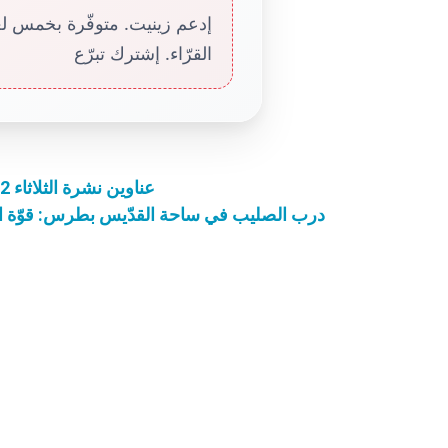
إدعم زينيت. متوفّرة بخمس لغا
القرّاء. إشترك تبرّع
عناوين نشرة الثلاثاء 12 آذار 2024: زمن الصوم… التقاء الإنسان بالربّ
درب الصليب في ساحة القدّيس بطرس: قوّة الن