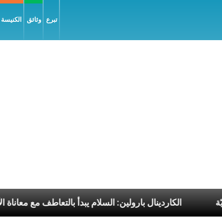
تبرع
وثائق
الكنيسة و
 البابا الرسوليّة
الكاردينال بارولين: السلام يبدأ بالت