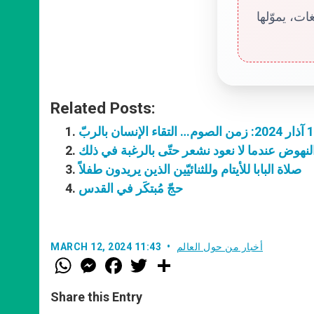
ت، يموّلها
Related Posts:
هوض عندما لا نعود نشعر حتّى بالرغبة في ذلك
صلاة البابا للأيتام وللثنائيّين الذين يريدون طفلاً
حجّ مُبتكَر في القدس
أخبار من حول العالم
MARCH 12, 2024 11:43
W
M
F
T
S
h
e
a
w
h
a
s
c
i
a
t
s
e
t
r
Share this Entry
s
e
b
t
e