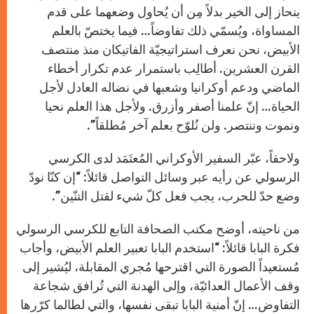
ينحاز إلى الخير بدلاً مِن أن يُحاول وضعهما على قدم
المساواة، ويُسمّي ذلك تفاوضاً… فيما يختصّ بالعلم
الأبيض، نحن نعرف استراتيجيّة الفاتيكان منذ منتصف
القرن العشرين. أطالِب باستمرار عدم تكرار أخطاء
الماضي ودعم أوكرانيا وشعبها في نضاله العادل لأجل
الحياة… إنّ علمنا أصفر وأزرق. ولأجل هذا العلم نحيا
ونموت وننتصر. ولن نُلوّح بعلم آخر مُطلقاً”.
ولاحقاً، عبّر السفير الأوكراني المُعتَمَد لدى الكرسي
الرسولي عن رأيه عبر وسائل التواصل قائلاً: “إن كنّا نودّ
وضع حدّ للحرب، يجب فعل كلّ شيء لقتل التنّين”.
من ناحيته، أوضح مكتب الصحافة التابع للكرسي الرسولي
فكرة البابا قائلاً: “استخدم البابا تعبير العلم الأبيض، وأجاب
مُستعيداً الصورة التي اقترحها مُجري المقابلة، ليُشير إلى
وقف الأعمال العدائيّة، وإلى الهدنة التي تُرافق شجاعة
التفاوض… إنّ أمنية البابا تبقى نفسها، والتي لطالما كرّرها