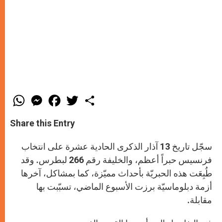
W
M
F
T
S
h
e
a
w
h
a
s
c
i
a
t
s
e
t
r
Share this Entry
s
e
b
t
e
A
n
o
e
p
g
o
r
سجّل تاريخ 13 آذار الذكرى الحادية عشرة على انتخاب
p
e
k
r
فرنسيس حبراً أعظم، والخليفة رقم 266 لبطرس. وقد
طُبِعَت هذه الحبريّة بأحداث مميّزة، كما بمشاكل، آخرها
أزمة دبلوماسيّة برزت الأسبوع الماضي، تسبّبت بها
مقابلة.