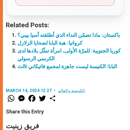
Related Posts:
باكستان: ماذا تضمّن النداء الذي أطلقته آسيا بيبي؟
كرواتيا: هبة البابا لضحايا الزلازل
كوريا الجنوبية: للمرّة الأولى، امرأة تمثّل بلادها لدى
الكرسي الرسولي
البابا: الكنيسة ليست جاهزة لمجمع فاتيكاني ثالث
الكنيسة والعالم
MARCH 14, 2024 12:27
W
M
F
T
S
h
e
a
w
h
a
s
c
i
a
t
s
e
t
r
Share this Entry
s
e
b
t
e
A
n
o
e
p
g
o
r
فريق زينيت
p
e
k