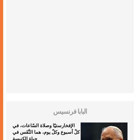
البابا فرنسيس
الإفخارستيّا وصلاة السّاعات، في
كلّ أسبوع وكلّ يوم، هما النَّفَس في
حياة الكنيسة