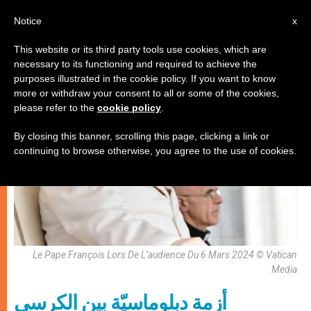
AR
Notice
x
This website or its third party tools use cookies, which are
necessary to its functioning and required to achieve the
الكنيسة والعالم
purposes illustrated in the cookie policy. If you want to know
more or withdraw your consent to all or some of the cookies,
please refer to the
cookie policy
.
By closing this banner, scrolling this page, clicking a link or
continuing to browse otherwise, you agree to the use of cookies.
Le Pape François Lors De L’audience Du 6 Mars 2024 © Vatican
Media
أزمة دبلوماسيّة بين الكرسي