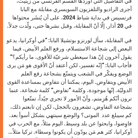
في التفاصيل التي أوردها القسم الفرنسي من زينيت،
أجرى الراديو والتلفزيون السويسري مقابلة مع البابا
فرنسيس في بداية شباط 2024، على أن يُنشَر محتواها
في 20 آذار. إلّا أنّ المقابلة، وقبل نشرها حتى، ولّدت جدلاً.
في المقابلة، سأل لورنزو بوتشيلا البابا: “في أوكرانيا، يدعو
البعض إلى شجاعة الاستسلام، ورفع العلم الأبيض، فيما
يقول آخرون إنّ هذا سيعطي شرعيّة للأقوى، ما رأيكم؟”
فأجاب البابا: “إنّه تفسير، لكن أعتقد أنّ الأقوى هو مَن يرى
الوضع ويفكّر في الشعب ويتمتّع بشجاعة رفع العلم
الأبيض ويتفاوض. اليوم، يمكننا أن نتفاوض بمساعدة القوى
الدوليّة. إنّها موجودة، وكلمة “تفاوض” كلمة شجاعة. عنما
ترون أنّكم هُزِمتم، وأنّ الأمور لا تجري جيّداً، تمتّعوا
بشجاعة التفاوض. تشعرون بالخجل، لكن إن تابعتم ذلك،
كم سيبلغ عدد الموتى؟ والوضع سينتهي بشكل أسوأ بعد.
فاوِضوا، وابحثوا عن بلد وسيط. اليوم مثلاً، مع الحرب في
أوكرانيا، كثر هم مَن يودّون أن يكونوا وسطاء. تركيا مثلاً…