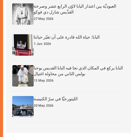
العبوديَّة بين اعتذار البابا لاوُن الرابع عشر وصرخة
القدِّيس شارل دي فوكو
27 May 2026
البابا: حياة الله قادرة على أن تغيّر حياتنا
1 Jun 2026
البابا يركع في المكان الذي نجا فيه البابا القديس يوحنا
بولس الثاني من محاولة اغتيال
13 May 2026
الليتورجيَّا في سرّ الكنيسة
20 May 2026