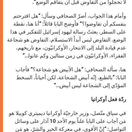
لا تخجلوا من التفاوض قبل أن يتفاقم الوضع”.
وأمام هذا الجواب، أصرّ الصحافي وسأل: “هل اقترحتم
بنفسكم أن تفاوضوا؟” فأوضح البابا قائلاً: “أنا هنا، نقطة
على السطر. بعثتُ رسالة ليهود إسرائيل للتفكير في هذا
الوضع. التفاوض ليس أبداً الاستسلام. التفاوض هو شجاعة
عدم قيادة البلد إلى الانتحار. الأوكرانيّون، مع تاريخهم،
الفقراء، الأوكرانيّون في زمن ستالين وكم عانوا…”
هنا، سأله الصحافي: “هل الأبيض هو شجاعة؟” فأجاب
البابا: “بالطبع، إنّه أبيض الشجاعة. لكن أحياناً، السخط
المؤدّي إلى الشجاعة ليس أبيض…”
ردّة فعل أوكرانيا
في سياق متّصل، وزير خارجيّة أوكرانيا ديميتري كوبيلا هو
مَن أجاب على البابا علناً يوم الأحد 10 آذار على وسائل
التواصل: “إنّ الأقوى، في معركة الخير والشرّ، هو مَن