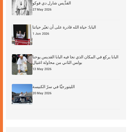
القدِّيس شارل دي فوكو
27 May 2026
البابا: حياة الله قادرة على أن تغيّر حياتنا
1 Jun 2026
البابا يركع في المكان الذي نجا فيه البابا القديس يوحنا
بولس الثاني من محاولة اغتيال
13 May 2026
الليتورجيَّا في سرّ الكنيسة
20 May 2026