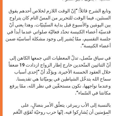
وتابع الشرح قائلاً: “إنّ الوقت اللازم لخلاص أحدهم يفوق
السنتَين، فيما الوقت للتحرير من المسّ التام كان يتراوح
بين اليومَين والأسبوع قبل بداية الستّينيّات. وهذا يعني أنّ
قدسيّة أعضاء الكنيسة تحدّد فعاليّة صلواتي عندما أبدأ في
جلسة التقسيم، ممّا يُشير إلى وجود مشكلة أساسيّة ضمن
أعضاء الكنيسة”.
في سياق متّصل، تدلّ المعطيات التي جمعها الكاهن إلى
أنّ الثنائيين المتّحدين خارج إطار الزواج ازدادت 19 ضعفاً
خلال العقود الخمسة الأخيرة. ويؤكّد أنّ “إحدى أسباب
سماح الله بتدخّل الشياطين في يوميّاتنا هي تقديسنا.
وعندما نواجهها، نكون مستحقّين في نظر الله، ممّا يرفع
مكانتنا في السّماء”.
بالنسبة إلى الأب ريبرغر، يتعلّق الأمر بنضالٍ، على
المؤمنين أن يُشارِكوا فيه. إنّها حرب روحيّة تُقوّي النِّعَم