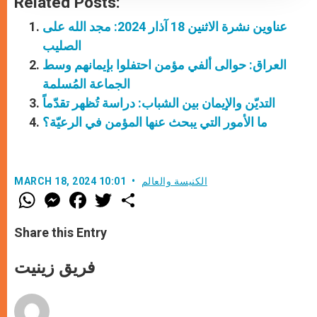
Related Posts:
عناوين نشرة الاثنين 18 آذار 2024: مجد الله على
الصليب
العراق: حوالى ألفي مؤمن احتفلوا بإيمانهم وسط
الجماعة المُسلمة
التديّن والإيمان بين الشباب: دراسة تُظهر تقدّماً
ما الأمور التي يبحث عنها المؤمن في الرعيّة؟
الكنيسة والعالم
MARCH 18, 2024 10:01
W
M
F
T
S
h
e
a
w
h
a
s
c
i
a
t
s
e
t
r
Share this Entry
s
e
b
t
e
A
n
o
e
p
g
o
r
فريق زينيت
p
e
k
r