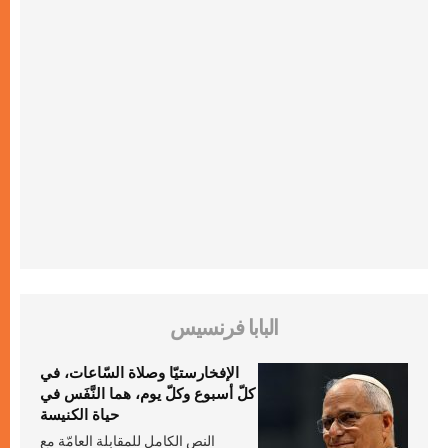
البابا فرنسيس
الإفخارستيّا وصلاة السّاعات، في
كلّ أسبوع وكلّ يوم، هما النَّفَس في
حياة الكنيسة
النص الكامل للمقابلة العامّة مع