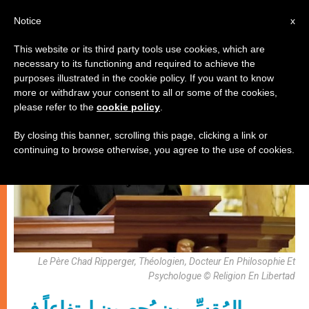
AR
Notice
x
This website or its third party tools use cookies, which are
necessary to its functioning and required to achieve the
الكنيسة والعالم
purposes illustrated in the cookie policy. If you want to know
more or withdraw your consent to all or some of the cookies,
please refer to the
cookie policy
.
By closing this banner, scrolling this page, clicking a link or
continuing to browse otherwise, you agree to the use of cookies.
Le Père Chad Ripperger, Théologien, Docteur En Philosophie Et
Psychologue © Religion En Libertad