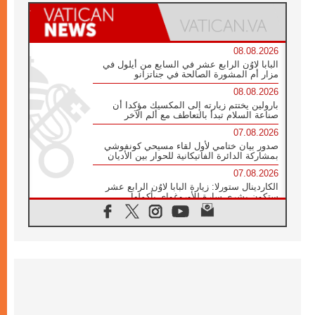
08.08.2026
البابا لاوُن الرابع عشر في السابع من أيلول في
مزار أم المشورة الصالحة في جناتزانو
08.08.2026
بارولين يختتم زيارته إلى المكسيك مؤكدا أن
صناعة السلام تبدأ بالتعاطف مع ألم الآخر
07.08.2026
صدور بيان ختامي لأول لقاء مسيحي كونفوشي
بمشاركة الدائرة الفاتيكانية للحوار بين الأديان
07.08.2026
الكاردينال ستورلا: زيارة البابا لاوُن الرابع عشر
ستكون بشرى سارة للأوروغواي بأكملها
07.08.2026
الفاتيكان يعلن برنامج الزيارة الرسولية للبابا لاوُن
الرابع عشر إلى فرنسا
07.08.2026
في الذكرى الـ ٨١ لحادثة هيروشيما الكنيسة في
اليابان تنظم ١٠ أيام للصلاة على نية السلام
07.08.2026
الكنيسة في الأوروغواي: زيارة البابا ستعزز