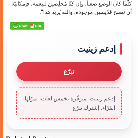
كلّما كان الوضع صعباً. وإن كنّا مُخلِصين للنِعمة، فإمكانيّة
أن نصبح قدّيسين موجودة، والله يُريد هذا”.
إدعم زينيت
تبرّع
إدعم زينيت. متوفّرة بخمس لغات، يموّلها
القرّاء. إشترك تبرّع