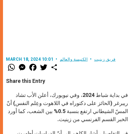
فريق زينيت
الكنيسة والعالم
MARCH 18, 2024 10:01
W
M
F
T
S
h
e
a
w
h
a
s
c
i
a
t
s
e
t
r
Share this Entry
s
e
b
t
e
A
n
o
e
p
g
o
r
في بداية شباط 2024، وفي نيويورك، أعلن الأب تشاد
p
e
k
r
ريبرغر (الحائز على دكتوراه في اللاهوت وعِلم النفس) أنّ
المسّ الشيطاني ارتفع بنسبة 0.5% بين الشعب، كما أورد
الخبر القسم الفرنسي من زينيت.
في التفاصيل، أشار الكاهن إلى أنّ الدراسات أظهرت