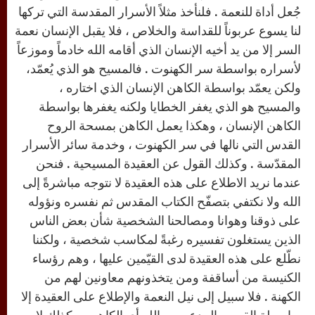
جُعل أداة للنعمة . فلنأخذ مثلاً الأسرار المقدسة التي تركها
لنا يسوع عربوناً للقداسة والخلاص ، فلا يقبل الإنسان نعمة
السر إلا من يد أخيه الإنسان الذي أقامه الله خادماً وموزعاً
لأسراره بواسطة سر الكهنوت . فالمسيح هو الذي يُعمّد،
ولكن يعمّد بواسطة الكاهن الإنسان الذي اختاره ،
والمسيح هو الذي يغفر الخطايا ولكنه يغفرها بواسطة
الكاهن الإنسان ، وهكذا يعمل الكاهن بمسحة الروح
القدس التي نالها في سر الكهنوت ، وخدمة سائر الأسرار
المقدّسة . وكذلك القول عن العقيدة المسيحية . فنحن
عندما نريد الاطلاع على هذه العقيدة لا نتوجه مباشرةً إلى
الله ولا نكتفي بتصفّح الكتاب المقدس ثم نفسره ونؤوله
على ذوقنا وهوانا ومصالحنا الشخصية شأن بعض الناس
الذين يستغلون تفسيره رغبةً لمكاسب شخصية ، ولكننا
نطّلع على هذه العقيدة لدى القيّمين عليها ، وهم رؤساء
الكنيسة من أساقفة ومن يتخذونهم معاونين لهم من
الكهنة . فلا سبيل إلى نيل النعمة والإطلاع على العقيدة إلا