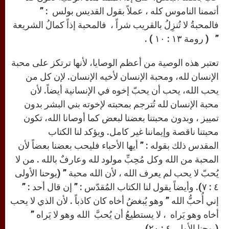
أتممنا الناموس كله ، عملاً بقول القديس بولس : ”
فالمحبةُ لا تُنزِلُ بالقريب شراً ، فالمحبة إذاً كمالُ الشريعة
” ( رومة ١٣ : ١٠ ) .
تعتبر هذه الوصية من أعظم الوصايا، لأنها ترتكز على محبة
الإنسان لله، ومحبة الإنسان لأخيه الإنسان. لإن كل من
يحب الله، يحب أن يحبّ إخوه في الإنسانية أيضاً. لأن
محبة الإنسان لله تُترجم بمحبته لإخوته بني البشر بدون
تمييز ، وبدون محبتنا بعضنا لبعض كما أوصانا الله، تكون
محبتنا ناقصة وإيماننا غير كامل. ويؤكد لنا الكتاب
المقدس ذلك بقوله : ” أيها الأحباء فليحب بعضنا بعضاً لأن
المحبة من الله وكل مُحِبِّ مولود لله وعارفٌ بالله . من لا
يُحبّ لا يحب لم يعرف الله ، لأن الله محبة ” (يوحنا الأولى
٤ : ٧). وأيضاً يقول لنا الكتاب المُقدّس : ” إن قال أحد : ”
إني أُحبُّ الله ” وهو يُبغضُ أخاه كان كاذباً . لأن الذي لا يحب
أخاه وهو يَراه ، لا يستطيعُ أن يُحبَّ الله وهو لا يَراه ”
(يوحنا الأولى ٤ : ٢٠)