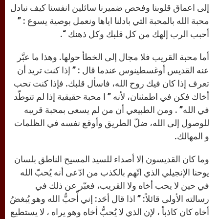
إلى اعماق قلوبنا وفحص ضميرنا سائلين انفسنا كيف نبادل
محبة الله بالمحبة التي بادلنا اياها ونعمل بوصية يسوع : ”
أحبب الرب إلهك من كل قلبك وكل ذهنك “.
أما محبة القريب فلا مجال إلى الخطأ حولها. وهذا ما عبَّر
عنه القديس أوغسطينوس عندما قال : ” إذا كنت تريد أن
تعرف إذا كان فيك روح الله، فاسأل قلبك. فإذا كنت تحب
أخاك فكن في اطمئنان، لأنه ” ا محبة حقيقية إذا لم تتوطّد
في الله” . ومن الطبيعي أن من لم يسعى بمحبة قريبه
للوصول إلى الله، ضلّ الطريق وأوقع نفسه في الظلمات
و المهالك.
وما كان القديسون إلا أصداء للسيد المسيح الناطق بلسان
يوحنا الإنجيلي الذي اتّهم بالكذب من ادّعى أنه يُحبّ الله
في حين لا يحب أخاه ولا القريب، فعبّر عن ذلك في
رسالته الأولى قائلاً: ” اذا قال أحَد: إني أّحبُّ الله وهو يُبغضُ
أخاه كان كاذباً ، لإن الذي لا يُحبُّ أخاه وهو يراه ، لا يستطيع