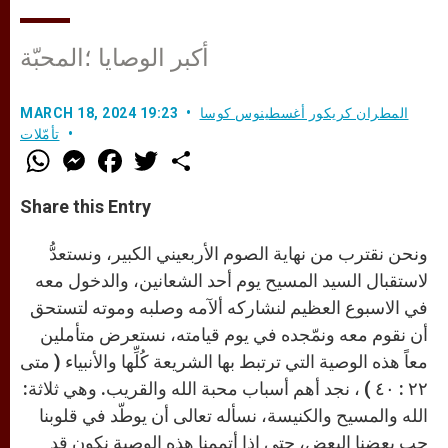
أكبر الوصايا ؛المحبّة
المطران كريكور أغسطينوس كوسا
MARCH 18, 2024 19:23
تأمّلات
W
M
F
T
S
h
e
a
w
h
a
s
c
i
a
t
s
e
t
r
Share this Entry
s
e
b
t
e
A
n
o
e
p
g
o
r
ونحن نقترب من نهاية الصوم الأربعيني الكبير، ونستعدُّ
p
e
k
r
لاستقبال السيد المسيح يوم أحد الشعانين، والدخول معه
في الاسبوع العظيم لنشاركه ألآمه وصلبه وموته لتستحق
أن نقوم معه ونمّجده في يوم قيامته، نستعرض متأملين
معاً هذه الوصية التي ترتبط بها الشريعة كُلِّها والأنبياء ( متى
٢٢ : ٤٠ ) ، نجد أهم أسباب محبة الله والقريب. وهي ثلاثة:
الله والمسيح والكنيسة، نسأله تعالى أن يوطّد في قلوبنا
حب بعضنا البعض، حتى إذا أتممنا هذه الوصية نكون قد