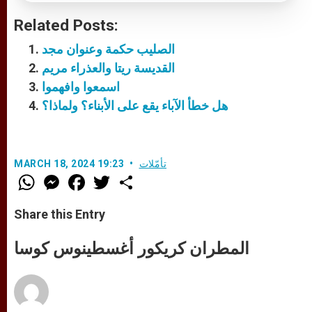
Related Posts:
الصليب حكمة وعنوان مجد
القديسة ريتا والعذراء مريم
اسمعوا وافهموا
هل خطأ الآباء يقع على الأبناء؟ ولماذا؟
تأمّلات
MARCH 18, 2024 19:23
W
M
F
T
S
h
e
a
w
h
a
s
c
i
a
t
s
e
t
r
Share this Entry
s
e
b
t
e
A
n
o
e
p
g
o
r
المطران كريكور أغسطينوس كوسا
p
e
k
r