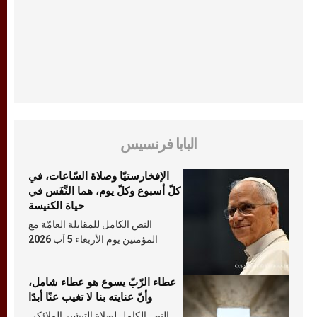
البابا فرنسيس
الإفخارستيّا وصلاة السّاعات، في
كلّ أسبوع وكلّ يوم، هما النَّفَس في
حياة الكنيسة
النص الكامل للمقابلة العامّة مع
المؤمنين يوم الأربعاء 5 آب 2026
عطاء الرّبّ يسوع هو عطاء شامل،
وأنّ عنايته بنا لا تغيب عنّا أبدًا
النص الكامل لصلاة التبشير الملائكي