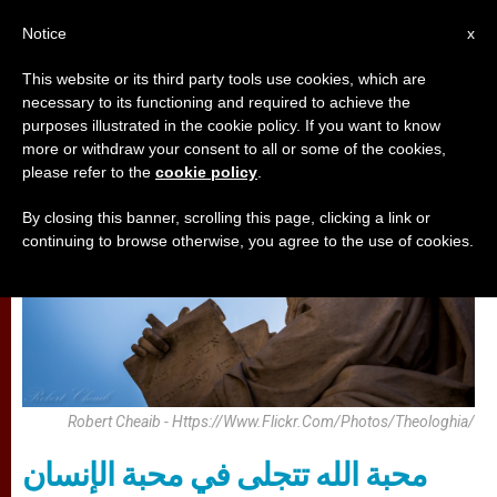
AR
Notice
x
This website or its third party tools use cookies, which are
necessary to its functioning and required to achieve the
تأمّلات
purposes illustrated in the cookie policy. If you want to know
more or withdraw your consent to all or some of the cookies,
please refer to the
cookie policy
.
By closing this banner, scrolling this page, clicking a link or
continuing to browse otherwise, you agree to the use of cookies.
Robert Cheaib - Https://www.flickr.com/photos/theologhia/
محبة الله تتجلى في محبة الإنسان