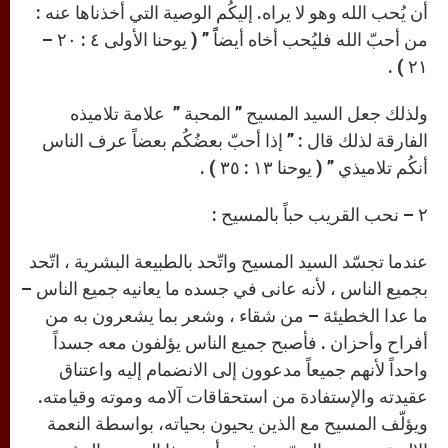
أن يُحب الله وهو لا يراه. إليكُم الوصية التي أخذناها عنه :
من أحبّ الله فليُحب أخاه أيضاًً ” ( يوحنا الأولى ٤ : ٢٠ –
٢١ ) .
ولذلك جعل السيد المسيح ” المحبة ” علامة تلاميذه
الفارقة لذلك قال : ” إذا أحبّ بعضُكُم بعضاً عرف الناس
أنكُم تلاميذي ” ( يوحنا ١٣ : ٣٥ ) .
٢ – نحب القريب حباً بالمسيح :
عندما تجسّد السيد المسيح واتّحد بالطبيعة البشرية ، اتّحد
بجميع الناس ، لأنه عانى في جسده ما يعانيه جميع الناس –
ما عدا الخطيئة – من شقاء ، وشعر بما يشعرون به من
أفراح وأحزان . فأصبح جميع الناس يؤلفون معه جسداً
واحداً لأنهم جميعاً مدعوون إلى الانضمام إليه واعتناق
عقيدته والإستفادة من استحقاقات آلامه وموته وقيامته.
ويؤلّف المسيح مع الذين يحيون بحياته، بواسطة النعمة