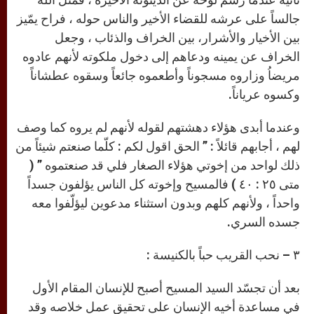
جالساً على عرشه للقضاء الأخير والناس حوله ، فراح يمّيز
بين الأخيار والأشرار، بين الخراف والذئاب ، وجعل
الخراف عن يمينه ودعاهم إلى دخول ملكوته لأنهم عادوه
مريضاُ وزاروه مسجوناً وأطعموه جائعاً وسقوه عطشاناً
وكسوه عرياناً.
وعندما أبدى هؤلاء دهشتهم لقوله لأنهم لم يروه كما وصف
لهم ، أجابهم قائلاً : ” الحق اقول لكم : كلّما صنعتم شيئاً من
ذلك لواحد من إخوتي هؤلاء الصغار فلي قد صنعتموه ” (
متى ٢٥ : ٤٠ ) فالمسيح وإخوته كل الناس يؤلفون جسداً
واحداً ، ولأنهم كلهم وبدون استثناء مدعوين ليؤلّفوا معه
جسده السري.
٣ – نحب القريب حباً بالكنيسة :
بعد أن تجسّد السيد المسيح أصبح للإنسان المقام الأول
في مساعدة أخيه الإنسان على تحقيق عمل خلاصه وقد