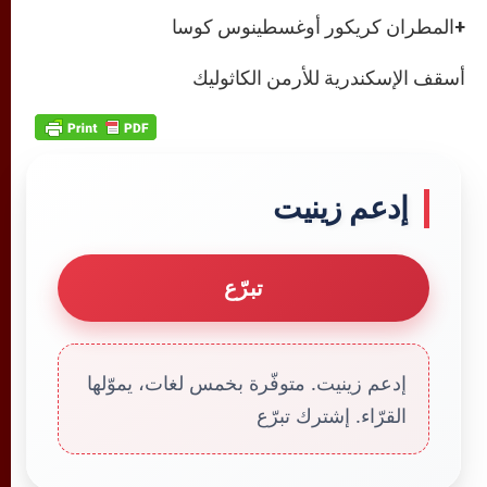
+المطران كريكور أوغسطينوس كوسا
أسقف الإسكندرية للأرمن الكاثوليك
إدعم زينيت
تبرّع
إدعم زينيت. متوفّرة بخمس لغات، يموّلها
القرّاء. إشترك تبرّع