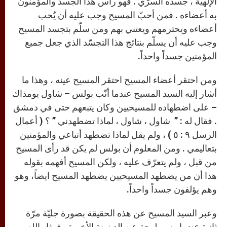
الإلهية ، جسده السرّي . فهو رأس هذا الجسد والمؤمنون
به أعضاءه . فمن أحبّ المسيح وجب عليه أن يُحب
أعضاءه ويحترمهم ويعتني بهم ومن سلّم بتجسد المسيح
وجب عليه أن يسلّم بنتائج هذا التجسّد الذي جعل جميع
المؤمنين جسداً واحداً.
ومن احتقر أعضاء المسيح احتقر المسيح عينه ، وهذا ما
أشار إليه السيد المسيح عندما أنّب بولس – شاول يومذاك
– على اضطهاده للمسيحيين وكان يتبعهم حتى في دمشق
. فقال له : ” شاول ، شاول ، لماذا تضطهدني ” ؟ ( أعمال
الرسل ٩ : ٥ ) ، ولم يقل لماذا تضطهد أتباعي والمؤمنين
بتعاليمي . ومن المعلوم أن بولس لم يكن قد رأى المسيح
من قبل ، ولم يتعرّف عليه ، ولكن المسيح أفهمه بقوله
هذا أن من يضطهد المسيحيين يضطهد المسيح ايضاً، وهو
وهم يؤلفون جسداً واحداً.
وعبر السيد المسيح عن هذه الحقيقة بصورة جليّة مرّة
ثانية عندما رسم لوحة عن الدينونة الأخيرة ، فمثل الله