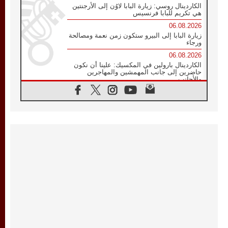
الكاردينال روسي: زيارة البابا لاوُن إلى الأرجنتين
هي تكريم للبابا فرنسيس
06.08.2026
زيارة البابا إلى البيرو ستكون زمن نعمة ومصالحة
ورجاء
06.08.2026
الكاردينال بارولين في المكسيك: علينا أن نكون
حاضرين إلى جانب المهمشين والمهاجرين
والأجانب
06.08.2026
البابا لاوُن الرابع عشر للشباب في أسيزي:
"أوروبا والعالم يبحثان اليوم عن قديسين جُدد
فيكم"
06.08.2026
البابا في أسيزي يتحدث إلى الشباب المشاركين
في لقاء الشباب الفرنسيسكاني
06.08.2026
البابا لاوُن الرابع عشر يبرق معزيا بوفاة
الكاردينال جوليو دوارتي لانغا
05.08.2026
في مقابلته العامة مع المؤمنين البابا لاوُن الرابع
عشر يواصل الحديث عن الدستور في الليتورجيا
المقدسة مسلطا الضوء على صلاة الكنيسة
05.08.2026