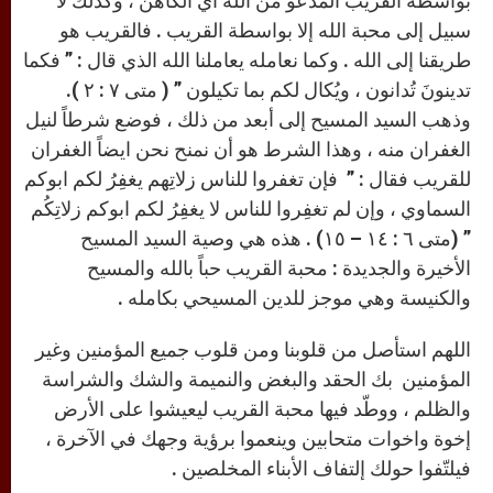
بواسطة القريب المدعو من الله أي الكاهن ، وكذلك لا
سبيل إلى محبة الله إلا بواسطة القريب . فالقريب هو
طريقنا إلى الله . وكما نعامله يعاملنا الله الذي قال : ” فكما
تدينونَ تُدانون ، ويُكال لكم بما تكيلون ” ( متى ٧ : ٢ ).
وذهب السيد المسيح إلى أبعد من ذلك ، فوضع شرطاً لنيل
الغفران منه ، وهذا الشرط هو أن نمنح نحن ايضاً الغفران
للقريب فقال : ” فإن تغفروا للناس زلاتِهم يغفِرُ لكم ابوكم
السماوي ، وإن لم تغفِروا للناس لا يغفِرُ لكم ابوكم زلاتِكُم
” (متى ٦ : ١٤ – ١٥) . هذه هي وصية السيد المسيح
الأخيرة والجديدة : محبة القريب حباً بالله والمسيح
والكنيسة وهي موجز للدين المسيحي بكامله .
اللهم استأصل من قلوبنا ومن قلوب جميع المؤمنين وغير
المؤمنين بك الحقد والبغض والنميمة والشك والشراسة
والظلم ، ووطّد فيها محبة القريب ليعيشوا على الأرض
إخوة واخوات متحابين وينعموا برؤية وجهك في الآخرة ،
فيلتّفوا حولك إلتفاف الأبناء المخلصين .