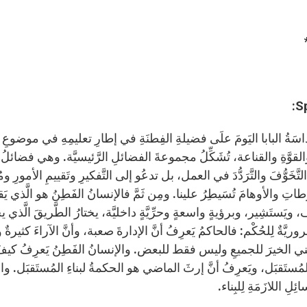
S
 قَداسَةُ البابا اليَومَ علَى فضيلةِ الفِطنَةِ في إطارِ تعليمِهِ في موض
القوَّةِ والقناعة، تُشَكِّلُ مجموعةَ الفضائلِ الرَّئيسيَّة. وهي فضائل
التَّخَوُّفَ والتَّرَدُّدَ في العمل، بل تدعُو إلى التَّفكيرِ وتَقييمِ الأمورِ وم
اتِ والأوهامَ تُسَيطِرُ علينا. ومِن ثَمَّ فالإنسانُ الفَطِنُ هو الَّذي يَقدِرُ
 ويَستَشِير، وبرؤيةٍ واسعةٍ وحرِّيَّةٍ داخليَّة، يختارُ الطَّريقَ الَّذي يجبُ
يَّةٌ لِلحُكْم: فالحاكمُ يَعرِفُ أنَّ الإدارةَ صعبة، وأنَّ الآراءَ كثيرةٌ وعل
ني الخيرَ للجميعِ وليس فقط للبعض. والإنسانُ الفَطِنُ يَعرِفُ كيف
ُستَقبَل، ويَعرِفُ أنَّ إرثَ الماضي هو الحكمةُ لبناءِ المُستَقبَل. والإنسان
ئِلِ اللازَمَةِ لِلبِناء.