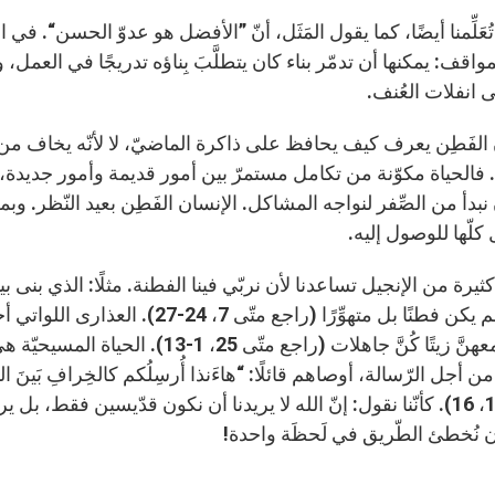
 تُعَلِّمنا أيضًا، كما يقول المَثَل، أنّ ”الأفضل هو عدوّ الحسن“. في
اقف: يمكنها أن تدمّر بناء كان يتطلَّبَ بِناؤه تدريجًا في العمل، 
ى انفلات العُنف.
الفَطِن يعرف كيف يحافظ على ذاكرة الماضيّ، لا لأنّه يخاف من ا
فالحياة مكوّنة من تكامل مستمرّ بين أمور قديمة وأمور جديدة، ومن غير
 نبدأ من الصِّفر لنواجه المشاكل. الإنسان الفَطِن بعيد النّظر. و
كلّها للوصول إليه.
يرة من الإنجيل تساعدنا لأن نربّي فينا الفطنة. مثلًا: الذي بنى بي
الرّمل لم يكن فطنًا بل متهوِّرًا (را
يأخذنَ معهنَّ زيتًا كُنَّ جاهلات (راجع
ن أجل الرّسالة، أوصاهم قائلًا: “هاءَنذا أُرسِلُكم كالخِرافِ بَينَ الذ
(متّى 10، 16). كأنّنا نقول: إنّ الله لا يريدنا أن نكون قدّيسين فق
أن نُخطئ الطّريق في لَحظَة واحدة!