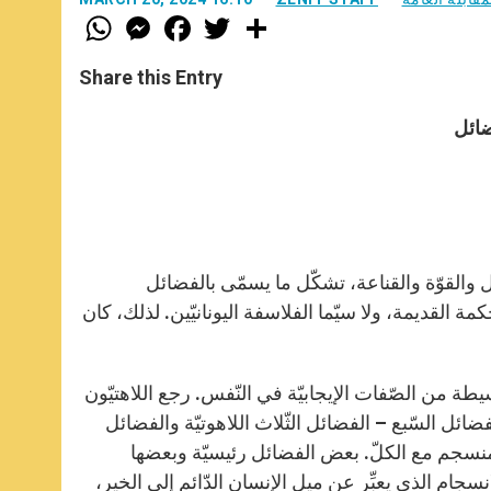
W
M
F
T
S
h
e
a
w
h
a
s
c
i
a
t
s
e
t
r
Share this Entry
s
e
b
t
e
A
n
o
e
p
g
o
r
ضائل
p
e
k
r
 والقوّة والقناعة، تشكّل ما يسمّى بالفضائل
 القديمة، ولا سيّما الفلاسفة اليونانيّين. لذلك، كان
 من الصّفات الإيجابيّة في النّفس. رجع اللاهتيّون
ائل السّبع – الفضائل الثّلاث اللاهوتيّة والفضائل
لمنسجم مع الكلّ. بعض الفضائل رئيسيّة وبعضها
انسجام الذي يعبِّر عن ميل الإنسان الدّائم إلى الخير،