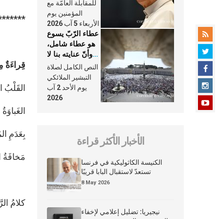
النَّفَس في حياة
للمقابلة العامّة مع
الكنيسة
المؤمنين يوم
*******
الأربعاء 5 آب 2026
عطاء الرّبّ يسوع
هو عطاء شامل،
وأنّ عنايته بنا لا
قِراءَةٌ مِن سِ
تغيب عنّا أبدًا
النص الكامل لصلاة
التبشير الملائكي
القَلْبُ ا
يوم الأحد 2 آب
2026
الغَباوَةُ
بِعَدَمِ ا
الأخبار الأكثر قراءة
مَخافَةُ ا
الكنيسة الكاثوليكية في فرنسا
تستعدّ لاستقبال البابا قريبًا
8 May 2026
كلامُ الرّ
نيجيريا: تضليل إعلامي لإخفاء