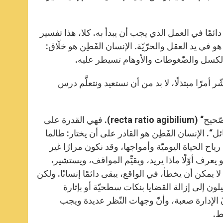
 دائمًا في العمل الذي يجب أن يبدأ به. كلا، هذا تفسير
 في يد العقل والحرّيّة. الإنسان الفَطِن هو خلّاق:
 والكسل والضّغوطات والأوهام تسيطر عليه.
أمرًا مبتذلًا، لا بد من أن نستعيد ونتعلَّم درس
القدّيس توما، على خطى أرسطو، سمَّى فضيلة الفطنة ”نظام العمل الصّحيح“ (recta ratio agibilium). فهي القدرة على
ضائل“. الإنسان الفَطِن هو القادر على أن يختار: طالما
ح الحياة اليوميّة وأمواجها، وقد نكون مرارًا غير
 يعرف أوّلًا ماذا يريد، ويقيِّم المواقف، ويستشير،
لا يمكن أن يخطأ، في الواقع، يبقى دائمًا إنسانًا. ولكن
لون إلى إزالة القضايا بنكات سطحيّة أو بإثارة
الإدارة صعبة، وأنّ وجهات النّظر عديدة ويجب
ط.