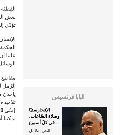
الفِطنَة
بعض المو
تؤدّي إل
الإنسان 
الحكمة. 
علينا أن
الوسائل 
مقاطع كث
البابا فرنسيس
تلاميذه م
الإفخارستيّا
وصلاة السّاعات،
يمكننا 
في كلّ أسبوع
وكلّ يوم، هما
النص الكامل