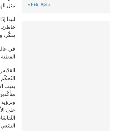
« Feb
Apr »
مثل اله
لنبدأ إذ
خاطئ. ول
يفكّر، 
في عالم 
الفطنة ا
التّحكّم
بقيت الأ
متأكّدين
وبرؤية و
على الأق
النّقاش
السّعي 