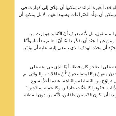
 الواقع، الغَيرَة الزائدة، يمكنها أن تؤدّي إلى كوارث في
ويمكن أن تولّد الصّراعات وسوء الفَهم، لا بل يمكنها أن
لمستقبل، بل لأنّه يعرف أنّ التّقليد هو إرث من
 الجيّد أن نفكّر دائمًا أنّ العالم يبدأ بنا، وأنّنا
بمجرّد أن يحدّد الهدف الذي يسعى إليه، عليه أن يؤمّن
ته على الصّخر كان فطنًا، أمّا الذي بنى بيته على
جع متّى 7، 24-27). العذارى اللواتي أخذنَ معهنّ زيتًا لمصابيحهنَّ كُنَّ عاقلات، واللواتي لم
 متّى 25، 1-13). الحياة المسيحيّة هي تزاوُج بين البَساطة والنّباهة. عندما أعدَّ يسوع
ِّئاب: فكونوا كالحَيَّاتِ حاذِقين وكالحَمامِ ساذَجين”
ط، بل يريدنا أن نكون قدّيسين عاقلين، لأنّه من دون الفطنة