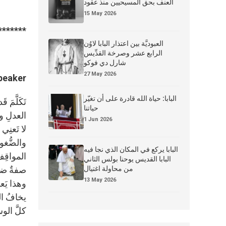
العنف بحق المسيحيين منذ عقود
15 May 2026
*******
العبوديَّة بين اعتذار البابا لاوُن
الرابع عشر وصرخة القدِّيس
شارل دي فوكو
27 May 2026
peaker:
البابا: حياة الله قادرة على أن تغيّر
تَكَلَّمَ
حياتنا
العدلِ و
1 Jun 2026
لا تَعنِي 
والضُّغوط
البابا يركع في المكان الذي نجا فيه
المواقِف،
البابا القديس يوحنا بولس الثاني
من محاولة اغتيال
صفةٌ ضرور
13 May 2026
وهذا يَع
يخافُ الم
كلَّ الوسا