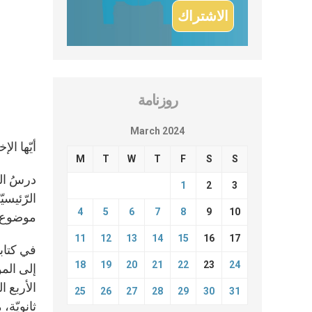
روزنامة
March 2024
أيّها ال
M
T
W
T
F
S
S
درسُ الت
1
2
3
الرّئيسي
4
5
6
7
8
9
10
موضوع ا
11
12
13
14
15
16
17
في كتاب
18
19
20
21
22
23
24
إلى المؤ
الأربع 
25
26
27
28
29
30
31
ثانويّة،