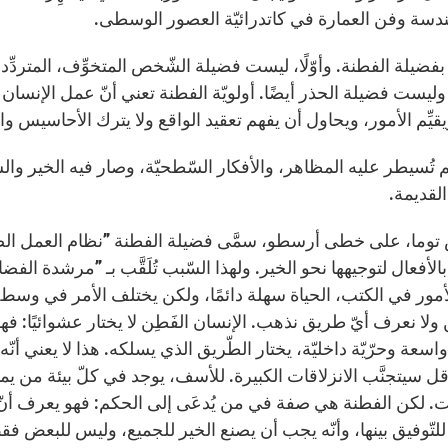
ندسة وفن العمارة في كاتدرائيّة العصور الوسطى.
ًا بفضيلة الفطنة. وأوّلًا، ليست فضيلة الشّخص المتخوِّف، المتردِّد
يست فضيلة الحذر أيضًا. أولويّة الفطنة تعني أنّ عمل الإنسان هو
ويقيِّم الأمور، ويحاول أن يفهم تعقيد الواقع ولا يترك الأحاسيس
تُسيطر عليه المظاهر، والأفكار السّطحيّة، وصار فيه الخير والشّر 
لقديمة.
 بالأفعال لتوجيهها نحو الخير. ولهذا السّبب تُلَقَّب بـ ”مرشدة الف
مور في الكتب، الحياة سهلة دائمًا، ولكن يختلف الأمر في وسط ريا
 ولا نعرف أيّ طريق نذهب. الإنسان الفَطِن لا يختار عشوائيًا: فهو
اسعة وحرّيّة داخليّة، يختار الطّريق الذي يسلكه. هذا لا يعني أنّه 
ل سيتجنَّب الانزلاقات الكبيرة. للأسف، يوجد في كلّ بيئة من يمي
ات. لكن الفطنة هي صفة في من يُدعَى إلى الحكم: فهو يعرف أنّ 
للتّوفيق بينها، وأنّه يجب أن يصنع الخير للجميع، وليس للبعض فق