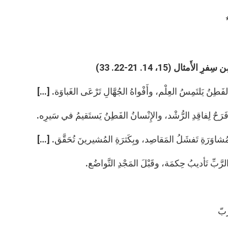
فرِ الأَمثال (15، 14. 21-22. 33)
لفَطِنُ يَلتَمِسُ العِلْم، وأَفْواهُ الجُهَّالِ تَرْعَى الغَباوَة. […]
 فَرَحٌ لِفاقِدِ الرُّشْد، والإِنْسانُ الفَطِنُ يَستَقيمُ في سَيرِه.
لمُشاوَرَةِ تَفشَلُ المَقاصِد، وبِكَثرَةِ المُشيرينَ تُحَقَّق. […]
لرَّبِّ تَأديبُ حِكمَة، وقَبْلَ المَجْدِ التَّواضُع.
َبّ