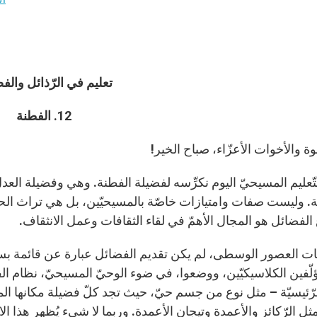
تعليم
في الرّذائل والف
12. الفطنة
إخوة والأخوات الأعزّاء، صباح الخير!
ّعليم المسيحيّ اليوم نكرِّسه لفضيلة الفطنة. وهي وفضيلة العدل
ّة. وليست صفات وامتيازات خاصّة بالمسيحيّين، بل هي تراث الحكمة
لفضائل هو المجال الأهمّ في لقاء الثقافات وعمل الانثقاف.
ات العصور الوسطى، لم يكن تقديم الفضائل عبارة عن قائمة بسيطة
لّفين الكلاسيكيّين، ووضعوا، في ضوء الوحيّ المسيحيّ، نظام الفض
الرّئيسيّة – مثل نوع من جسم حيّ، حيث تجد كلّ فضيلة مكانها ا
 مثل الرّكائز والأعمدة وتيجان الأعمدة. وربما لا شيء يُظهِر هذا ال