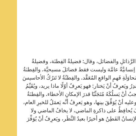
وعِ الرَّذائلِ والفضائل، وقال: فضيلةُ الفِطنَة، وفضيلةُ
ُ إنسانيَّةٌ عامَّة وليست فقط فضائلَ مسيحيَّة. والفِطنَةُ
ُحاوَلَةِ فَهمِ الواقعِ المُعَقَّد. والفِطنُةُ لا تَترُكُ الأحاسيسَ
 ويَعرِفُ أنْ يَختار: فهو يَعرِفُ أوّلًا ماذا يريد، ويُقَيِّمُ
 أنْ يَسلُكَهُ مُتَجَنِّبًا قدرَ الإمكانِ الأخطاء. والفِطنَةُ
يه أنْ يُوَفِّقَ بينها، وهو يَعرِفُ أنَّه يَعمَلُ للخيرِ العام،
َ يُحافِظُ على ذاكرةِ الماضي، لا يخافُ الماضي ولا
ُ الفَطِنُ هو أخيرًا بعيدُ النَّظَر، ويَعرِفُ أنْ يُوَفِّرَ