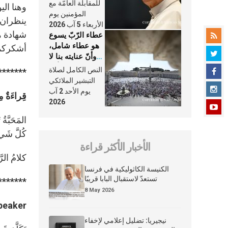
النَّفَس في حياة
للمقابلة العامّة مع
وهنا الي
الكنيسة
المؤمنين يوم
ينظران إ
الأربعاء 5 آب 2026
شهادة هذ
عطاء الرّبّ يسوع
هو عطاء شامل،
أشكركما
وأنّ عنايته بنا لا
تغيب عنّا أبدًا
النص الكامل لصلاة
*******
التبشير الملائكي
يوم الأحد 2 آب
قِراءَةٌ م
2026
المَحَبَّة
كُلَّ شَي
الأخبار الأكثر قراءة
كلامُ الرّ
الكنيسة الكاثوليكية في فرنسا
تستعدّ لاستقبال البابا قريبًا
*******
8 May 2026
peaker:
نيجيريا: تضليل إعلامي لإخفاء