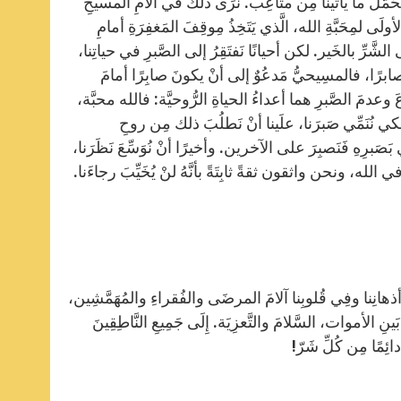
نَتَحَمَّلَ ما يأتينا مِن متاعِب. نرَى ذلك في آلامِ المسيحِ
ى لمِحَبَّةِ الله، الَّذي يَتَخِذُ مِوقِفَ المَغفِرَةِ أمامِ
لشَّرِّ بالخَير. لكن أحيانًا نَفتَقِرُ إلى الصَّبرِ في حياتِنا،
يحُ صابرًا، فالمسِيحيُّ مَدعُوٌ إلى أنْ يكونَ صابِرًا أمامَ
َرُّعَ وعدمَ الصَّبرِ هما أعداءُ الحياةِ الرُّوحيَّة: فالله محبَّة،
لكي نُنَمِّي صَبرَنا، علَينا أنْ نَطلُبَ ذلك مِن روحِ
بَصَبرِهِ فَنَصبِرَ على الآخرين. وأخيرًا أنْ نُوَسِّعَ نَظَرَنا،
الله، ونحن واثقون ثقةً ثابِتَةً بأنَّهُ لنْ يُخَيِّبَ رجاءَنا.
 فِي أذهانِنا وفِي قُلوبِنا آلامَ المرضَى والفُقراءِ والمُهَمَّشِين،
نِ الأموات، السَّلامَ والتَّعزِيَة. إِلَى جَمِيعِ النَّاطِقِينَ
 دائِمًا مِن كُلِّ شَرّ!