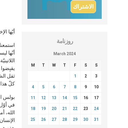
أيّها ال
روزنامة
استمعنا 
أنّها لي
March 2024
اللاتينيّة
M
T
W
T
F
S
S
يقبِضوا 
ثقل الص
1
2
3
كلّ هذا 
4
5
6
7
8
9
10
11
12
13
14
15
16
17
في أوّل 
18
19
20
21
22
23
24
25
26
27
28
29
30
31
الإنسان،
هذه هي ا