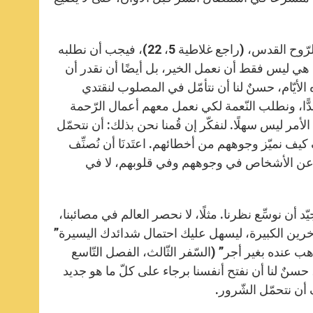
أيّها الإخوة والأخوات، كيف نُنمّي صبرنا؟ يعلّمنا القدّيس بولس أنّه ثمرة الرّوح القدس، (راجع غلاطية 5، 22)، فيجب أن نطلبه
ّة هي ليس فقط أن نعمل الخير، بل أيضًا أن نقدر أن
 هذه الأيّام، حسنٌ لنا أن نتأمّل في المصلوب لنقتدي
ًا، ونطلب النّعمة لكي نعمل معهم أعمال الرّحمة
لأمر ليس سهلًا. لنفكّر إن قُمنا نحن بذلك: أن نتحمّل
ف نميّز وجوههم من أخطائهم. اعتَدنَا أن نُصنِّف
حث عن الأشخاص في وجوههم وفي قلوبهم، لا في
ّد أن نوسِّع نظرنا. مثلًا، لا نحصر العالم في مصائبنا،
لآخرين الكبيرة، ليسهل عليك احتمال شدائدك اليسيرة”
هب عنده بغير أجر” (السّفر الثّالث، الفصل التّاسع
، حسنٌ لنا أن نفتح أنفسنا برجاء على كلّ ما هو جديد
 أن نتحمّل الشّرور.