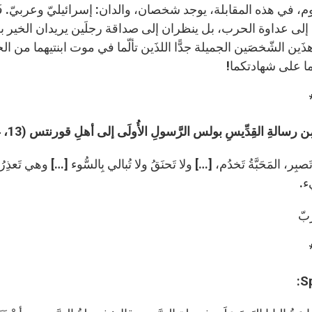
وم، في هذه المقابلة، يوجد شخصان، والدان: إسرائيليّ وعربيّ. فَق
لى عداوة الحرب، بل ينظران إلى صداقة رجلَين يريدان الخير بعضه
َين الشّخصَين الجميلة جدًّا اللذَين تألّما في موت ابنتيهما من
 على شهادتكما!
ِن رسالةِ القِدِّيسِ بولس الرَّسولِ الأُولَى إلى أهلِ قورنتس (13، 4أ-5ب. 7)
ُ تَصبِر، المَحَبَّةُ تَخدُم، […] ولا تَحنَقُ ولا تُبالي بِالسُّوء […] وهي تَعذِر
ء.
َبّ
S