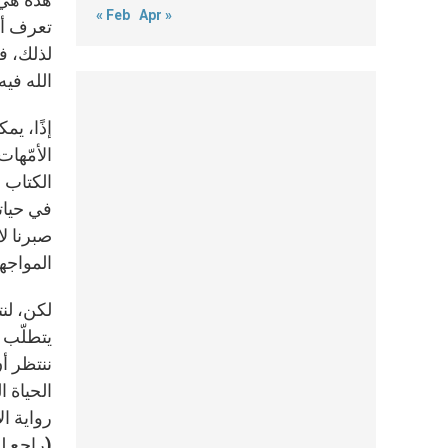
« Feb
Apr »
تعرف أن 
لذلك، في
الله فيه
إذًا، يم
الأمّهات
في حياتن
صبرنا لا
المواجها
لكن، لنت
يتطلّب م
ننتظر أن
الحياة ا
رواية ال