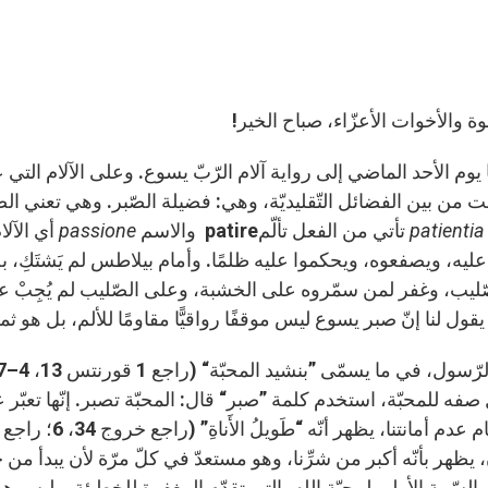
إخوة والأخوات الأعزّاء، صباح الخير!
يوم الأحد الماضي إلى رواية آلام الرّبّ يسوع. وعلى الآلام التي 
ست من بين الفضائل التّقليديّة، وهي: فضيلة الصّبر. وهي تعني ال
patientia
تأتي من الفعل تألّمpatire والاسم
passione
أي الآلا
عليه، ويصفعوه، ويحكموا عليه ظلمًا. وأمام بيلاطس لم يَشتَكِ، ب
ّليب، وغفر لمن سمّروه على الخشبة، وعلى الصّليب لم يُجِبْ عل
يقول لنا إنّ صبر يسوع ليس موقفًا رواقيًّا مقاومًا للألم، بل هو ثم
صفه للمحبّة، استخدم كلمة ”صبر“ قال: المحبّة تصبر. إنّها تعبّر 
 يظهر بأنّه أكبر من شرِّنا، وهو مستعدّ في كلّ مرّة لأن يبدأ من ج
لسّمة الأولى لمحبّة الله، التي تقدّم المغفرة للخطيئة. وليس هذا 