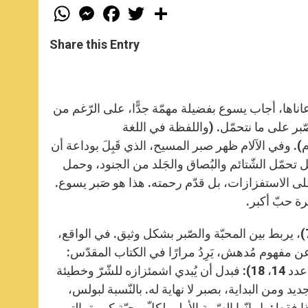
W
M
F
T
S
h
e
a
w
h
a
s
c
i
a
t
s
e
t
r
Share this Entry
s
e
b
t
e
A
n
o
e
p
g
o
r
p
e
k
r
عاناها، أجاب يسوع بفضيلة مهمّة جدًّا، على الرّغم من
صّبر على ما نتحمّل. (واللفظة في اللغة
م). وفي الآلام ظهر صبر المسيح، الذي قَبِلَ بوداعة أن
ل تحمّل الشّتائم والبُصاق والجَلد من الجنود، وحمل
ى الاستفزازات، بل قدّم رحمته. هذا هو صَبر يسوع.
رة حبّ أكبر.
بولس الرّسول، في ما يسمّى ”بنشيد المحبّة“ (راجع 1 قورنتس 13، 4–7)، يربط بين المحبّة والصّبر بشكل وثيق. في الواقع،
عن مفهوم مُدهش، يَرِدُ مرارًا في الكتاب المقدّس:
الله، أمام عدم أمانتنا، يظهر أنّه “طَويلُ الأَناةِ” (راجع خروج 34، 6؛ راجع عدد 14، 18): فبدل أن يُبدي اشمئزازه للشّرّ وخطيئة
ديد ومن البداية، بصبر لا نهاية له. بالنّسبة لبولس،
فقط: بل إنّها السّمة الأولى لكلّ محبّة كبيرة، التي