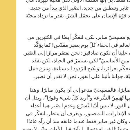
تثابر وتنطلق من جديد. الصّبر الذي يبدأ من جديد.
وّة الإنسان على تحمّل الشرّ، بقدر ما تزداد محبّة
مع مسيحيّ صابر. لكن، لنفكّر أيضًا في الكثيرين من
 العالم في الخفاء كلّ يوم بصبر مقدّس! كما يؤكّد
ّويلُ الأَناةِ خَيرٌ مِنَ الجبَّار” (أمثال 16، 32). مع ذلك، علينا أن نكون صادقين: نحن نفتقر مرارًا إلى الصّبر.
فيتامين الأساسيّ“ لكي نستمرّ في الحياة، لكن نفقد
نتحكّم بغرائزنا، ونكبح الرّدود المستاءة، وننزع فتيل
جوابنا يأتينا على الفور، نحن لا نقدر أن نصبر.
ابرًا، فالمسيحيّ مدعو إلى أن يكون صابرًا. وهذا
ها تُهَيمِنُ السُّرعة و”أريد كلّ شيء وفورًا“، وبدل أن
ور. لا ننسَ أنّ التّسرّع وعدم الصّبر هما أعداء
ِه الإنذارات. الله صبور، ويعرف أن ينتظر. لنفكّر في
ر، وكان غير صابر فقط عندما عانقه منذ أن رآه عائدًا
ي لم يكن متسرِّعًا في استئصال الشّرّ قبل الأوان، حتّى لا يضيع