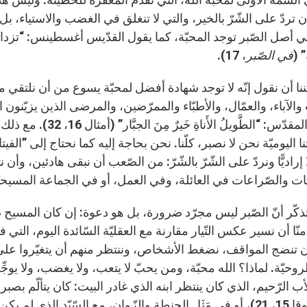
تردّ على الشّرّ بالخير، والتي لا تنغلق في الغضب والاستياء، بل 
 أصل الصّبر توجد المحبّة، كما يقول القدّيس أغسطينس: “تزداد ق
” (
في الصّبر
، 17).
كننا أن نقول إنّه لا توجد شهادة أفضل لمحبّة يسوع من أن نلتقي 
 والآباء، والعمّال، والأطبّاء والممرّضين، والمرضى الذين يزيّنون
الكتاب المقدّس: “الطَ
ا اليوميّة نحن لا نصبر، كلّنا. نحن بحاجة إليه كما نحتاج إلى ”ال
 إراديًّا ونردّ على الشّرّ بالشّرّ: من الصّعب أن نبقى هادئين، وأن 
ت والصّراعات في العائلة، وفي العمل، أو في الجماعة المسيحيّة. 
ذكّر أنّ الصّبر ليس مجرّد ضرورة، بل هو دعوة: إن كان المسيح ص
نّا أن نسير عكس التّيار مقارنة مع العقليّة السّائدة اليوم، التي في
 تنضج المواقف، نضغط الأشخاص، وننتظر منهم أن يتغيّروا على الف
لروحيّة. لماذا؟ الله محبّة، ومن يحبّ لا يتعب، ولا يغضب، ولا يوجّ
أب الرّحيم، الذي كان ينتظر ابنه الذي غادر البيت: كان يتألّم بصب
(راجع لوقا 15، 21)، أو في مَثَل الحنطة والزّوان، مع السّيّد الذ