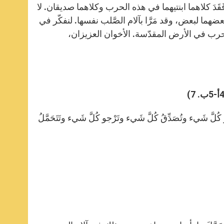
َدَ كلاهما ابنتيهما في هذه الحرب وكلاهما صديقان. لا
ما لبعض، وقد مَرَّا بآلام الصَّلب نفسها. لنفكّر في
 الحرب في الأرض المقدّسة. الأخوان العزيزان،
ُ كُلَّ شَيء وتُصَدِّقُ كُلَّ شَيء وتَرْجو كُلَّ شَيء وتَتَحَمَّلُ