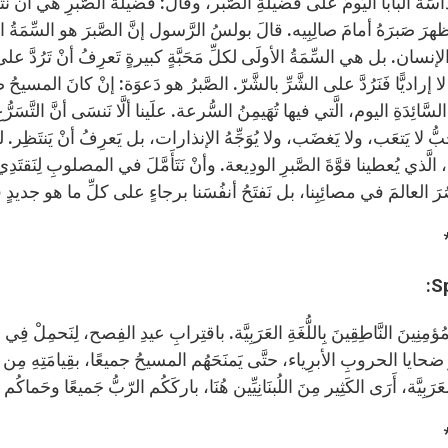
 قَداسَةُ البابا اليَومَ علَى فضيلةِ الصَّبر، وقال: فضيلةُ الصَّبرِ هي أنْ 
َ صَبرَهُ أمامَ صالِبِيه. قالَ بولسُ الرَّسول إنَّ الصَّبرَ هو السِّمَةُ الأولَ
نسان. بل هي السِّمَةُ الأولَى لكلِّ مَحَبَّةٍ كبيرةٍ تَعرِفُ أنْ تَرُدَّ على ا
 لا إراديًّا فَنَرُدَّ على الشَّرِّ بالشَّرّ. الصَّبرُ هو دَعوَة: إنْ كانَ المس
 السَّائِدَةِ اليوم، الَّتي فيها تُهَيمِنُ السُّرعة. علَينا ألَّا نَنسَى أنَّ التَّس
بُّ لا يَتعَب، ولا يَغضَب، ولا يُوَجِّهُ الإنذارات، بل يَعرِفُ أنْ يَنتَظِر. 
َّذي يُعطينا قوَّةَ الصَّبرِ الودِيعة. وأنْ نَتَأَمَّلَ في المصلوبِ لِنَقتَدِي 
رَ العالمَ في مصائِبِنا، بل نَفتَحُ أنفُسَنا برجاءٍ على كلِّ ما هو جديدٍ في 
S
مُؤمِنِينَ النَّاطِقِينَ بِاللُّغَةِ العَرَبِيَّة. باقتِرابِ عيدِ الفِصح، لِنَحمِلْ
َّرْ ضحايا الحروبِ الأبرِياء، حتَّى يَمنَحَهُم المسيحُ جميعًا، بقِيامَتِهِ مِن بَي
 العَرَبِيَّة، أَرَى الكَثِير مِنَ اللُبنَانِيِّين هُنَا، باركَكُم الرّبُّ جَميعًا وحَماكُم