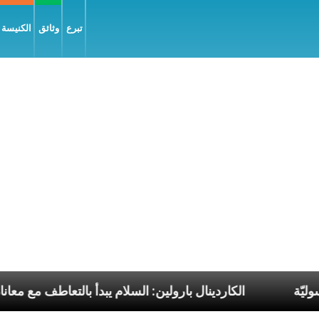
تبرع
وثائق
الكنيسة و
ات البابا الرسوليّة
الكاردينال بارولين: السلام يبدأ با