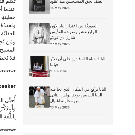
تَكَلَّمَ
العنف بحق المسيحيين منذ عقود
عندما أظهر
15 May 2026
خطيئةِ الإ
ونَفقِدُهُ
العبوديَّة بين اعتذار البابا لاوُن
الرابع عشر وصرخة القدِّيس
العقليَّةِ
شارل دي فوكو
ومَن يُحِ
27 May 2026
المسيح، ال
فلا نَحصُ
البابا: حياة الله قادرة على أن تغيّر
حياتنا
*******
1 Jun 2026
peaker:
البابا يركع في المكان الذي نجا فيه
البابا القديس يوحنا بولس الثاني
أُحيِّي ال
من محاولة اغتيال
ولْنَتَذَك
13 May 2026
بِاللُّغَةِ
*******