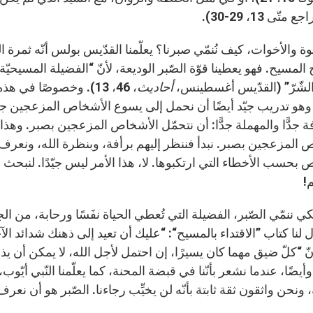
ّى 13، 29-30).
لمسيح. فهو يعطينا قوّة الصّبر الوديعة، لأنّ “الفضيلة المسيحي
الشّرّ” (القدّيس أغسطينس،
أحاديث
، 46، 13). وخصوصًا في
وهو تدريب جيّد أيضًا أن نحمل إلى يسوع الأشخاص المزعجين جدّ
 جدًّا والمهملة جدًّا: أن نتحمّل الأشخاص المزعجين بصبر. وهذا ا
 المزعجين بصبر. نبدأ فننظر إليهم برأفة، وبنظرة الله، ونعرف كي
 بحسب الأخطاء التي ارتكبوها. لا، هذا الأمر ليس جيّدًا. لنب
!
لكي ننمّي الصّبر، الفضيلة التي تُعطي الحياة نفَسًا ورحابة، من الجي
ل لنا كتاب ”الاقتداء بالمسيح“: “عليك أن تعيد إلى ذهنك شدائد ا
نّ “كلّ ضيق مهما كان يسيرًا، إن احتمل لأجل الله، لا يمكن أن يذ
يضًا، عندما نشعر بأنّنا في قبضة المحنة، كما يعلّمنا النّبي أيّوب
 ونحن واثقون ثقة ثابتة بأنّه لن يخيِّب رجاءنا. الصّبر هو أن نعرف