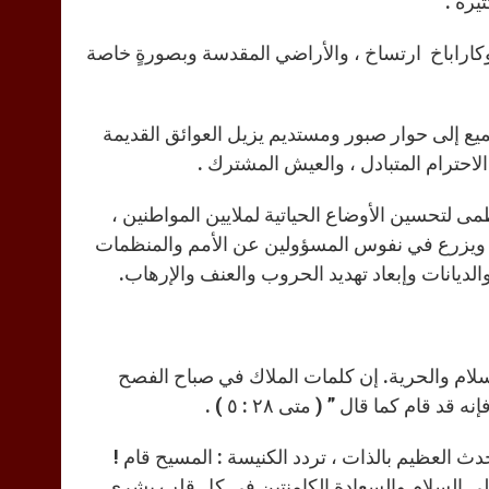
يرة .
كاراباخ ارتساخ ، والأراضي المقدسة وبصورةٍ خاصة
جميع إلى حوار صبور ومستديم يزيل العوائق القديمة
الاحترام المتبادل ، والعيش المشترك .
ظمى لتحسين الأوضاع الحياتية لملايين المواطنين ،
ء. ويزرع في نفوس المسؤولين عن الأمم والمنظمات
لديانات وإبعاد تهديد الحروب والعنف والإرهاب.
سلام والحرية. إن كلمات الملاك في صباح الفصح
 قام كما قال ” ( متى ٢٨ : ٥ ) .
حدث العظيم بالذات ، تردد الكنيسة : المسيح قام !
إلى السلام والسعادة الكامنتين في كل قلب بشري.