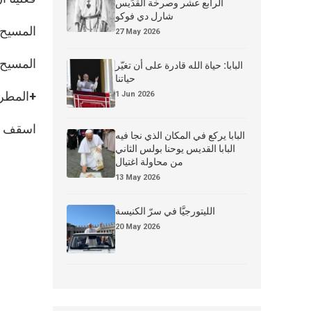
الرابع عشر وصرخة القدِّيس
شارل دي فوكو
المسيح حي
27 May 2026
المسيح ق
البابا: حياة الله قادرة على أن تغيّر
حياتنا
+المطر
1 Jun 2026
اسقف ال
البابا يركع في المكان الذي نجا فيه
البابا القديس يوحنا بولس الثاني
من محاولة اغتيال
13 May 2026
الليتورجيَّا في سرّ الكنيسة
20 May 2026