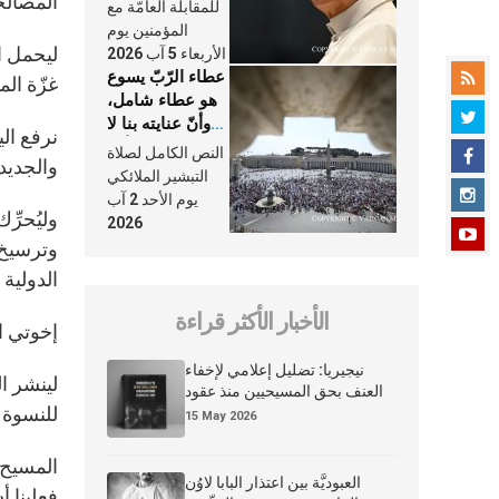
المصالحة
النَّفَس في حياة
للمقابلة العامّة مع
الكنيسة
المؤمنين يوم
ليحمل ا
الأربعاء 5 آب 2026
عطاء الرّبّ يسوع
غزّة المت
هو عطاء شامل،
وأنّ عنايته بنا لا
نرفع الي
تغيب عنّا أبدًا
النص الكامل لصلاة
والجديدة
التبشير الملائكي
يوم الأحد 2 آب
وليُحرِّ
2026
وترسيخ 
الدولية
الأخبار الأكثر قراءة
إخوتي ال
نيجيريا: تضليل إعلامي لإخفاء
لينشر ا
العنف بحق المسيحيين منذ عقود
للنسوة ال
15 May 2026
المسيح ق
العبوديَّة بين اعتذار البابا لاوُن
فعلينا 