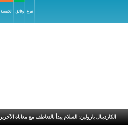
تبرع
وثائق
الكنيسة و
لرسوليّة
الكاردينال بارولين: السلام يبدأ بالتعاطف مع م