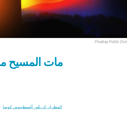
Pixabay Public Do
مات المسيح من أ
المطران كريكور أغسطينوس كوسا