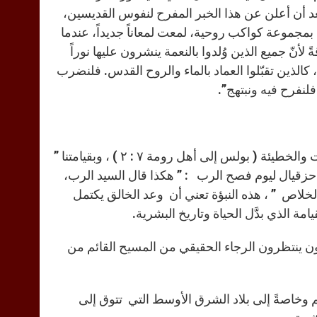
د أن أعلن عن هذا الخبر المفرح لنفوس القديسين،
جموعة كواكب روحية، لمعت لمعاناً جديداً، عندما
لأنّ جميع الذين وُلدوا بالنعمة ينشرون عليها نوراً
 كالذين تقبّلوا العماد بالماء والروح القدس. فلنضرب
فلنفرح فيه ونبتهج”.
إن قيامة المسيح، بفضل العماد الذي يجمعنا به، حررتنا من شريعة الموت والخطيئة ( بولس إلى أهل رومة ٧ : ٢ ) ، وبقيامتنا ”
 إلى أهل رومة ٨ : ١٧ ) . إن نبؤة النبي حزقيال ليوم فصح الرب : ” هكذا قال السيد الرب،
لخلاص ” ، هذه النبؤة تعني أن وعد الخالق يكتمل
ة الذي بدَّل الحياة وتاريخ البشرية.
ن ينتظرون الرجاء الحقيقي من المسيح القائم من
م وخاصةً إلى بلاد الشرق الأوسط التي تتوق إلى