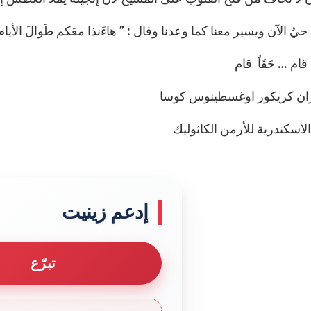
ٌ الآن ويسير معنا كما وعدنا وقال : ” هاءَنذا معَكم طَوالَ الأيام إلى نهاي
ام … حَقَاً قام
ان كريكور اوغسطينوس كوسا
اسكندرية للأرمن الكاثوليك
إدعم زينيت
تبرّع