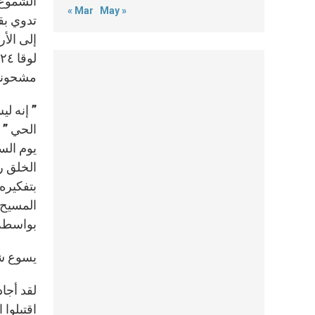
الشموع ا
« Mar
May »
تدوي بق
إلى الأر
مشحوناً
الحي ” 
يوم الس
الخلق را
بتفكيره 
المسيح 
بواسطة 
يسوع ش
لقد أجا
اقتبلوا 