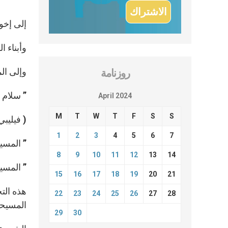
إلى إخوت
وأبناء ا
وإلى الم
روزنامة
” سلام 
April 2024
M
T
W
T
F
S
S
( فيليبي ٤ : ٧ ) القائم من بين الأم
1
2
3
4
5
6
7
” المسيح ق
8
9
10
11
12
13
14
” المسيح 
15
16
17
18
19
20
21
هذه التح
22
23
24
25
26
27
28
المسيحي
29
30