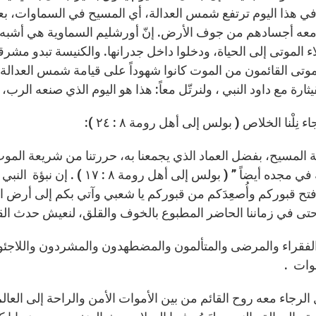
 في هذا اليوم ترتفع شمس العدالة، أي المسيح في السماوات، بع
عه أجسادهم من جوف الأرض. إنّ أورشليم السماوية هي أشبه بم
ء الموتى إلى الحياة، ودخلوا داخل جدرانها. والكنيسة تبدو مشرقةً 
الموتى القائمون من الموت كانوا شهوداً على قيامة شمس العدالة،
ثارة مع داود النبي ، ولنرتّل معاً: هذا هو اليوم الذي صنعه الرب، 
 نِلْنا الخلاص ( بولس إلى أهل رومة ٨ : ٢٤ ):
نشاركه في مجده أيضاً ” ( بولس
أفتح قبوركم وأُصعِدَكم من قبوركم يا شعبي وآتي بكم إلى أرض ا
حتى في زماننا الحاضر المطبوع بالخوف والقلق، لنعيش حدث القيام
 الفقراء والمرضى والمتألمون والمضطهدون والمشردون واللاجئو
موات .
الرجاء معه روح القائم من بين الأموات الأمن والراحة إلى العال