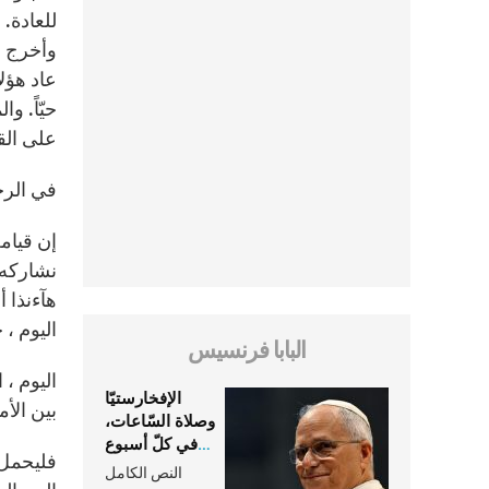
للعادة.
وأخرج م
عاد هؤلا
حيّاً. و
على القي
في الرجاء
هآءنذا 
اليوم ، 
البابا فرنسيس
اليوم ،
الإفخارستيّا
بين الأ
وصلاة السّاعات،
في كلّ أسبوع
فليحمل 
وكلّ يوم، هما
النص الكامل