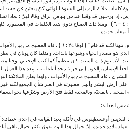
لتي أضاءت كنائسنا هذا اليوم ، ترمز لنور المسيح الذي ينير الإ
وة كلمات ملاك الرب إلى النسوة اللواتي كنّٓ يبحثن عن جسد ال
ض، إذا برجلين قد وقفا عندهن بلباسٍ براق وقالا لهنَّ : لماذا تطل
لوقا ٢٤ : ٤ – ٦ ) . ومنذ ذاك الصباح تدوي هذه الكلمات في المعمو
 بمعان جديدة.
” إنه ليس ههنا لكنه قد قام ” ( لوقا ٢٤ : ٦ )
الذي هو مصدر الحياة وينبوعها بالذات. ومثلما كان يونان في 
بت. لأن يوم ذلك السبت كان عظيماً كما كتب الإنجيلي يوحنا مضيف
فعاً الإنسان والكون إلى حرية مجد أبناء الله . وبعد هذا العمل 
البشري ، قام المسيح من بين الأموات . ولهذا يعلن الملائكة اليوم
على أرض البشر وأنهى مسيرته في القبر شأن الجميع لكنه قهر 
المحبة . بالمحبّة وبالمحبة فقط فتح الأرض وشرَّعها نحو السماء
مس العدالة:
د القديس أوغسطينوس في تأمّله بعيد القيامة في إحدى عظاته: “أ
العماد ولادة جديدة. إنّ جمال هذا اليوم يفوق بكثير جمال باقي أيام ا