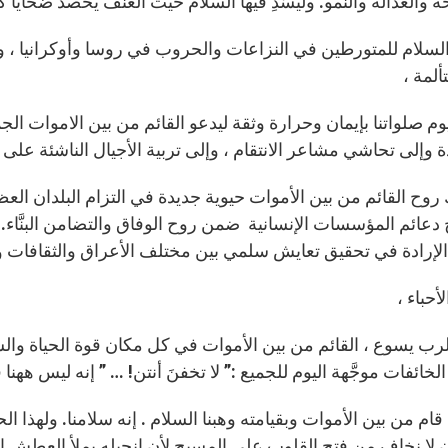
 والعدالة والنمو. وليَسُدِ فيها السلام حيث العنف يحصد ضحايا كث
لسلام للمتورطين في النزاعات والحروب في روسا وأوكرانيا ، و
ألمة ،
وم صلواتنا بإيمان وحرارة وثقة ليدعو القائم من بين الاموات ال
 وإلى تحاشي مشاعر الانتقام ، وإلى تربية الأجيال الناشئة على 
ك روح القائم من بين الأموات حيوية جديدة في التزام البلدان الع
دعائم المؤسسات الإنسانية ضمن روح الوفاق والتضامن البنَّا
 الإرادة في تحقيق تعايش سلمي بين مختلف الأعراق والثقافات وا
أحباء ،
لرب يسوع ، القائم من بين الأموات في كل مكان قوة الحياة وال
خائفات موجَّهة اليوم للجميع :” لا تخفنَ أنتن! … ” إنه ليس ههنا فإنه قد
ام من بين الأموات وبقيامته وهبنا السلام . إنه سلامنا. ولهذا ال
أن لا نخاف من فتح القلوب على المسيح لأن إنجيله يملأ العطش 