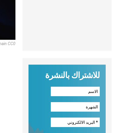
main CC0
للاشتراك بالنشرة