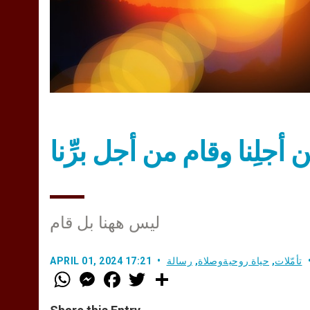
جلِنا وقام من أجل برِّنا
ليس ههنا بل قام
تأمّلات
,
حياة روحيةوصلاة
,
رسالة
APRIL 01, 2024 17:21
W
M
F
T
S
h
e
a
w
h
a
s
c
i
a
t
s
e
t
r