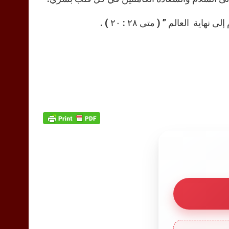
ة العالم ” ( متى ٢٨ : ٢٠ ) .