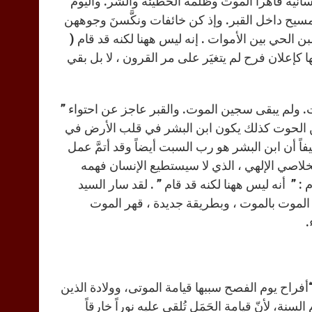
نسانية قاهراً الموت وظلمة الخطيئة والشر. واليوم
مسيح داخل القبر. وإذ كن خائفات ونكَّسنَ وجوههن
بن الحي بين الأموات . إنه ليس ههنا لكنه قد قام (
رة كلها كإعلان فرح لم يتغيَر على مر القرون ، لا بل بقي
 . قام المسيح من بين الأموات. ولم يبقى سجين الموت. والقبر عاجز عن احتواء ”
بطن الحوت كذلك يكون ابن البشر في قلب الأرض في
اً أن ابن البشر هو رب السبت أيضاً وقد أتمَّ عمل
الخلاصي الإلهي ، الذي لا سيستطيع الإنسان فهمه
 : ” أنه ليس ههنا لكنه قد قام ” . لقد سار السيد
الموت بالموت ، وبطريقة جديدة ، قهر الموت
.
فراح يوم الفصح سببها قيامة الموتى، وولادة الذين
لسنة، لأنّ قيامة الحَمَل تُلقي عليه نوراً خارقاً