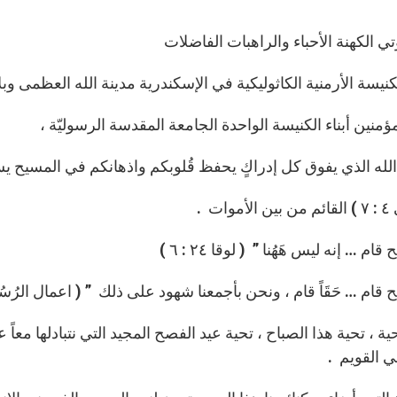
ي الكهنة الأحباء والراهبات الفاضلات
لكنيسة الأرمنية الكاثوليكية في الإسكندرية مدينة الله العظمى وبلا
ؤمنين أبناء الكنيسة الواحدة الجامعة المقدسة الرسوليّة ،
الله الذي يفوق كل إدراكٍ يحفظ قُلوبكم واذهانكم في المسيح ي
وات .
ام … إنه ليس هَهُنا ” ( لوقا ٢٤ : ٦ )
قام … حَقَاً قام ، ونحن بأجمعنا شهود على ذلك ” ( اعمال الرُسُل ٢ : ٣٢
ية ، تحية هذا الصباح ، تحية عيد الفصح المجيد التي نتبادلها معا
 القويم .