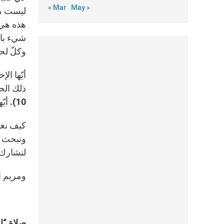
« Mar
May »
ليست مجر
هذه هي ق
شيء بالن
وكلّ لحظ
أيّها ال
ذلك الحي
10). أيّها الإخوة والأخوات، لا نَفقِدْ فرح الفصح!
كيف نغذّ
ونبحث عن
لنشارك 
ومريم ال
صلاة “إ