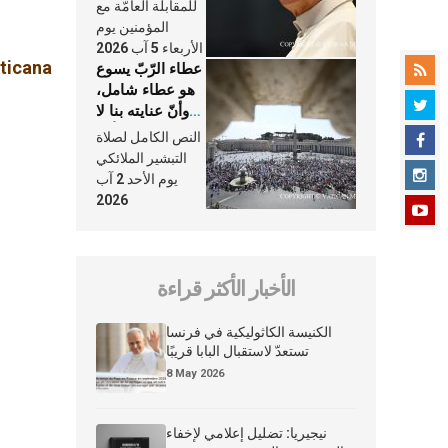
النَّفَس في حياة
للمقابلة العامّة مع
الكنيسة
المؤمنين يوم
الأربعاء 5 آب 2026
aticana
عطاء الرّبّ يسوع
هو عطاء شامل،
وأنّ عنايته بنا لا
تغيب عنّا أبدًا
النص الكامل لصلاة
التبشير الملائكي
يوم الأحد 2 آب
2026
الأخبار الأكثر قراءة
الكنيسة الكاثوليكية في فرنسا
تستعدّ لاستقبال البابا قريبًا
8 May 2026
نيجيريا: تضليل إعلامي لإخفاء