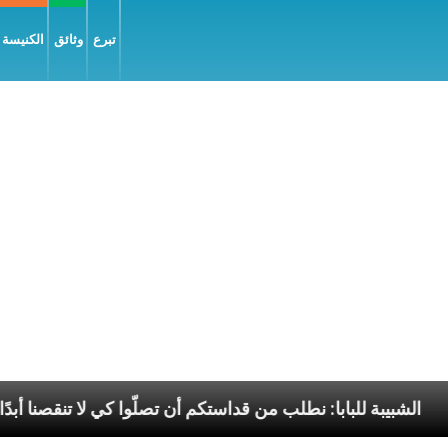
تبرع
وثائق
الكنيسة و
ل السّلام
الشبيبة للبابا: نطلب من قداستكم أن تصلّوا ك