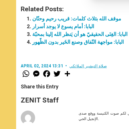
Related Posts:
موقف الله بثلاث كلمات: قريب رحيم وحنّان
البابا: أمام يسوع لا يوجد أسرار
البابا: الغِنَى الحقيقيّ هو أن يَنظر الله إلينا بمحبّة
البابا: مواجهة النّفاق وصنع الخَير بدون الظّهور
صلاة التبشير الملائكي
APRIL 02, 2024 13:31
W
M
F
T
S
h
e
a
w
h
a
s
c
i
a
t
s
e
t
r
Share this Entry
s
e
b
t
e
A
n
o
e
p
g
o
r
ZENIT Staff
p
e
k
r
صل لكم صوت الكنيسة ووقع صدى
الإنجيل الحي.