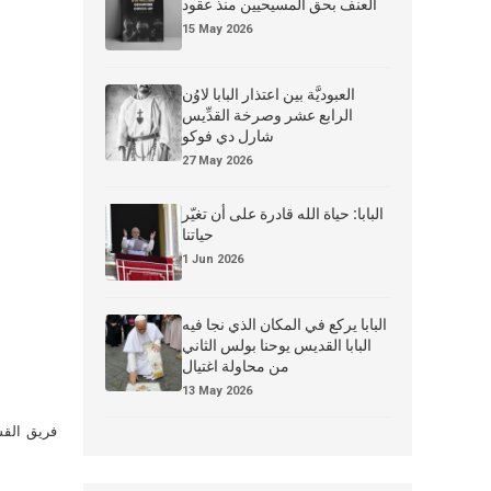
العنف بحق المسيحيين منذ عقود
15 May 2026
العبوديَّة بين اعتذار البابا لاوُن
الرابع عشر وصرخة القدِّيس
شارل دي فوكو
27 May 2026
البابا: حياة الله قادرة على أن تغيّر
حياتنا
1 Jun 2026
البابا يركع في المكان الذي نجا فيه
البابا القديس يوحنا بولس الثاني
من محاولة اغتيال
13 May 2026
فريق القس