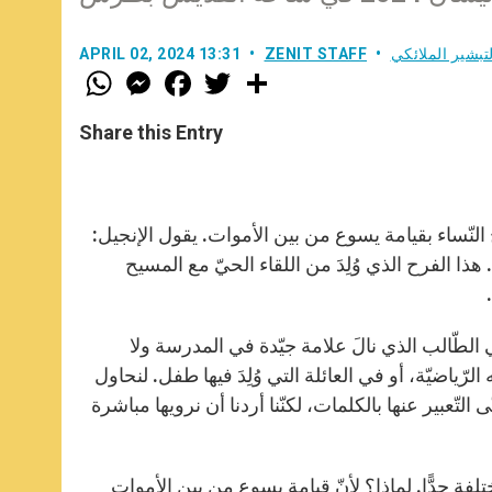
تبشير الملائكي
ZENIT STAFF
APRIL 02, 2024 13:31
W
M
F
T
S
h
e
a
w
h
a
s
c
i
a
t
s
e
t
r
Share this Entry
s
e
b
t
e
A
n
o
e
p
g
o
r
p
e
k
r
ن بعد أحد الفصح، يُبيّن لنا الإنجيل (راجع متّى 28، 8-15) فرح النّساء بقيامة يسوع من بين الأموات. يقول الإنجيل:
تا القبر “بفَرحٍ عَظيم” و “بادَرتا إِلى التَّلاميذِ تَحمِلانِ البُشْرى” (الآية 8). هذا الفرح الذي وُلِدَ من اللقاء الحيّ مع المسيح
الطّالب الذي نالَ علامة جيّدة في المدرسة ولا
لرّياضيّة، أو في العائلة التي وُلِدَ فيها طفل. لنحاول
التّعبير عنها بالكلمات، لكنّنا أردنا أن نرويها مباشرة
ة جدًّا. لماذا؟ لأنّ قيامة يسوع من بين الأموات