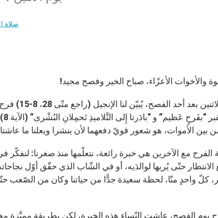
صلاة ال
إخوة والأخوات الأعزّاء، صباح الخير وفصح مجيد!
اليوم، الاثني
ترك
ن بين الأموات، هو شعور قويّ دفعهما لأن ينشرا ويعلنا ما عاشتا.
لفرح مع الآخرين هي خبرة رائعة، نتعلّمها منذ صغرنا: لنفكّر في 
لانتظار حتّى يُريها لوالدَيه، أو في الشّاب الذي حقّق أوّل نجاحاته ا
ر، كلّ واحدٍ منّا، لحظة سعيدة جدًّا من حياتنا وكان من الصّعب حتّى 
 يوم الفصح، عاشت النّساء هذه الخبرة، لكن بطريقة مميَّزة مختلف