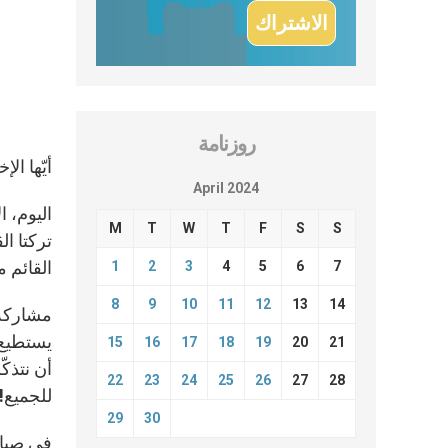
روزنامة
أيّها ال
April 2024
M
T
W
T
F
S
S
القائم م
1
2
3
4
5
6
7
8
9
10
11
12
13
14
مشاركة ا
يستطيع ا
15
16
17
18
19
20
21
أن نتذكّ
22
23
24
25
26
27
28
للجميع!
29
30
في صباح