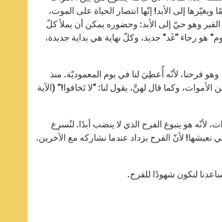
 ويغيّرها إلى الأبد! إنّها انتصار الحياة على الموت،
القبر وهو حيّ إلى الأبد: وحضوره يمكن أن يملأ كلّ
م“ هو رجاء ”غَد“ جديد، وكلّ نهاية هي بداية جديدة،
، وهو فرحنا، لأنّه أُعطِيَ لنا في يوم المعموديّة. منذ
لأموات، وكما قال لهنَّ، يقول لنا: “لا تَخافوا!” (الآية
لأنّه هو ينبوع الفرح الذي لا ينضب أبدًا. لنُسرِع
ي نعيشها! لأنّ الفرح يزداد عندما نشاركه مع الآخرين.
اعدنا لنكون شهودًا للفرح.