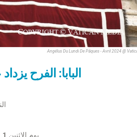
Angélus Du Lundi De Pâques - Avril 2024 @ Vati
البابا: الفرح يزدا
ال
يوم الاثنين 1 نيسان 2024 في ساحة القدّيس بطرس