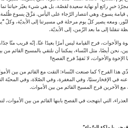
ّدَ خبرٍ رائع أو نهاية سعيدة لقصّة، بل هي شيء يغيّر حياتنا تمامًا
يامة يسوع. وهي انتصار الرّجاء على اليأس. مَزَّقَ يسوع ظُلمة 
ّور. ومعه يصير كلّ يوم مرحلة في مسيرتنا إلى الأبديّة، وكلّ ”يو
ة تنقلنا إلى ما بعد الزّمن، إلى الأبديّة.
إخوة والأخوات، فرح القيامة ليس أمرًا بعيدًا عنّا. إنّه قريب منّا جدًا
ن، نحن أيضًا، مثل النّساء، يمكننا أن نلتقي بالمسيح القائم من بين ا
ي هذا الفرح؟ كما صنعت النّساء: التقت مع القائم من بين الأموات، 
ه في الإفخارستيّا، وفي المغفرة، وفي الصّلاة، وفي المحبّة الت
مع الآخرين فرح المسيح القائم من بين الأموات.
عذراء، التي ابتهجت في الفصح بابنها القائم من بين الأموات، لتس
فرحي يا ملكة السّماء”