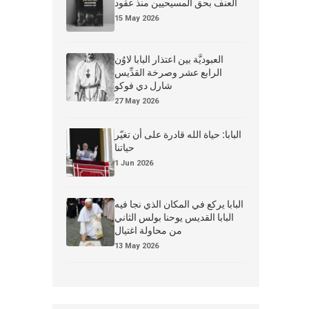
العنف بحق المسيحيين منذ عقود
15 May 2026
العبوديَّة بين اعتذار البابا لاوُن
الرابع عشر وصرخة القدِّيس
شارل دي فوكو
27 May 2026
البابا: حياة الله قادرة على أن تغيّر
حياتنا
1 Jun 2026
البابا يركع في المكان الذي نجا فيه
البابا القديس يوحنا بولس الثاني
من محاولة اغتيال
13 May 2026