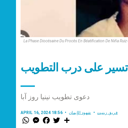
La Phase Diocésaine Du Procès En Béatification De Niña Ruiz-
دعوى تطويب نينيا روز آبا
فريق زينيت
شهود الإيمان
APRIL 16, 2024 18:56
W
M
F
T
S
h
e
a
w
h
a
s
c
i
a