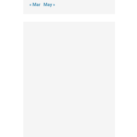
« Mar
May »