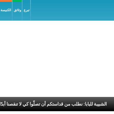
تبرع
وثائق
الكنيسة و
 السّلام
الشبيبة للبابا: نطلب من قداستكم أن تصلّوا كي 