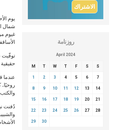
شمال ال
غيوم من
روزنامة
الأساقفة 
April 2024
حقيقية 
M
T
W
T
F
S
S
1
2
3
4
5
6
7
روحيًا. 
8
9
10
11
12
13
14
والكتب 
15
16
17
18
19
20
21
دُفنت ن
22
23
24
25
26
27
28
والشبيبة
29
30
الأشخاص