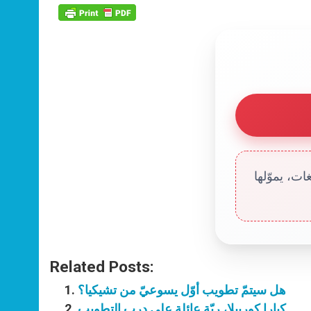
ت، يموّلها
Related Posts:
هل سيتمّ تطويب أوّل يسوعيّ من تشيكيا؟
كيارا كوربيلا، ربّة عائلة على درب التطويب