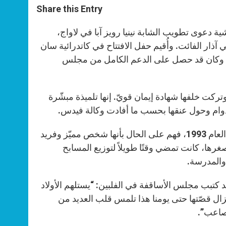
t
s
e
t
r
Share this Entry
s
e
b
t
e
A
n
o
e
p
g
o
r
رحلة الأبرشية دعوى تطويب الشابة نينيا رويز آبا في لاواج،
p
e
k
آذار الفائت. وأُقيم حفل الافتتاح في كاتدرائية سان
r
يّة. وكان قد حصل على الدعم الكامل من مجلس
رويز آبا في آب 1993 بسبب نوبة قلبيّة. وكانت تبلغ 13 عامًا وتركت خلفها شهادة إيمان قويّ. إنها تلميذة مبشّرة
لدوام وحول عنقها بحسب ما أفادت وكالة فيدس.
عندما قابل الأب داني باخاريلاجيا، كاهن كاثوليكي، نينيا للمرّة الأولى في العام 1993، فهم على الحال بأنها شخص مميّز وفريد
 صغرها، كانت تمضي وقتًا طويلاً لتوزيع المسابح
والمدرسة.
د كتبب مجلس الأساقفة في الفلبين: “يستلهم الأولاد
 تزال قصّتها حتى يومنا هذا تلمس قلب العديد من
مصاعب”.