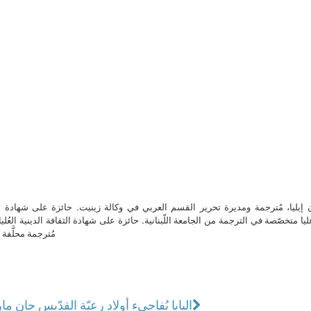
ن إيليا، مُترجمة ومديرة تحرير القسم العربي في وكالة زينيت. حائزة على شهادة 
ا متخصّصة في الترجمة من الجامعة اللّبنانية. حائزة على شهادة الثقافة الدينية العُلي
مُترجمة محلَّفة ل
البابا يُفاجىء أولاد رعيّة القدّيس جان م