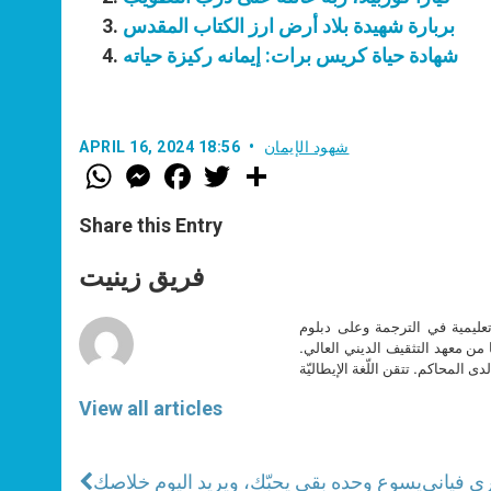
بربارة شهيدة بلاد أرض ارز الكتاب المقدس
شهادة حياة كريس برات: إيمانه ركيزة حياته
شهود الإيمان
APRIL 16, 2024 18:56
W
M
F
T
S
h
e
a
w
h
a
s
c
i
a
t
s
e
t
r
Share this Entry
s
e
b
t
e
A
n
o
e
p
g
o
r
فريق زينيت
p
e
k
r
تعليمية في الترجمة وعلى دبلوم
ا من معهد التثقيف الديني العالي.
دى المحاكم. تتقن اللّغة الإيطاليّة
View all articles
اري فياني
يسوع وحده بقي يحبّك، ويريد اليوم خلاصك