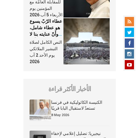
النَّفَس في حياة
للمقابلة العامّة مع
الكنيسة
المؤمنين يوم
الأربعاء 5 آب 2026
عطاء الرّبّ يسوع
هو عطاء شامل،
وأنّ عنايته بنا لا
تغيب عنّا أبدًا
النص الكامل لصلاة
التبشير الملائكي
يوم الأحد 2 آب
2026
الأخبار الأكثر قراءة
الكنيسة الكاثوليكية في فرنسا
تستعدّ لاستقبال البابا قريبًا
8 May 2026
نيجيريا: تضليل إعلامي لإخفاء