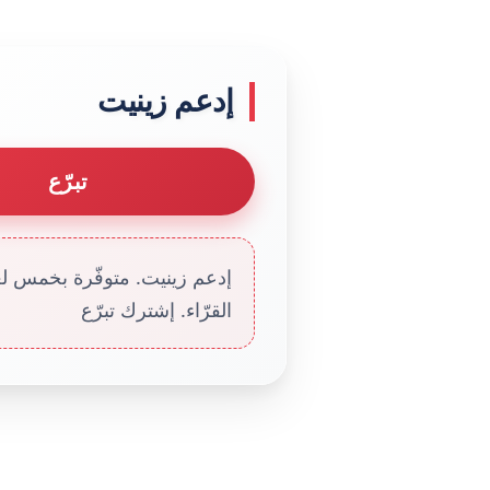
إدعم زينيت
تبرّع
إدعم زينيت. متوفّرة بخمس لغا
القرّاء. إشترك تبرّع