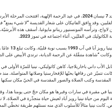
يوم الأحد 7 نيسان 2024، في عيد الرحمة الإلهية، افتتحت الم
فلبين. وقد وافق الفاتيكان على شعار القديسة “لا شيء يمنع” في 
 لاواج. وترأّسه المونسنيور ريناتو مايوغبا، أسقف هذه الأبرش
الكاثوليك في الفلبّين، أثناء اجتماعه في تموز 2023.
توفّيت نينيا 
وكانت “شاهدة متنقّلة عن الرحمة الديانة، ترتدي الأبيض على ا
كانت تتميّز عن رفاقها بحبّها للإفخارستيا وصلاتها المتواصلة. منذ
المقدسة وكتب الصلاة والصور المقدسة في الحيّ مكان سكنها 
ينيا في مقبرة في سارات وقبرها هو مكان حجّ حتى يومنا هذا، وق
 اليوم من حياة نينيا رويز آباد لعيش حياة متجذّرة في الصلاة. لا
. كانت نينيا مثالاً للأسلوب الذي منه نستلهم طريقة تخطّي ال