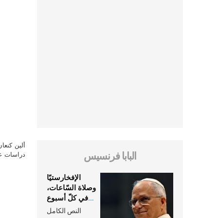
ألين كنعا
البابا فرنسيس
دراسات علي
الإفخارستيّا
وصلاة السّاعات،
في كلّ أسبوع
وكلّ يوم، هما
النص الكامل