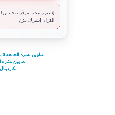
إدعم زينيت. متوفّرة بخمس لغا
القرّاء. إشترك تبرّع
عناوين نشرة الجمعة 3 تشرين الأوّل 2025: الارتداد البيئي يبدأ من القلب
عناوين نشرة الأربعاء 8 تموز 2020: بعد 7
الكاردينال