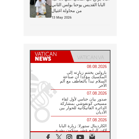
البابا القديس يوحنا بولس الثاني
من محاولة اغتيال
13 May 2026
08.08.2026
بارولين يختتم زيارته إلى
المكسيك مؤكدا أن صناعة
السلام تبدأ بالتعاطف مع ألم
الآخر
07.08.2026
صدور بيان ختامي لأول لقاء
مسيحي كونفوشي بمشاركة
الدائرة الفاتيكانية للحوار بين
الأديان
07.08.2026
الكاردينال ستورلا: زيارة البابا
لاوُن الرابع عشر ستكون بشرى
سارة للأوروغواي بأكملها