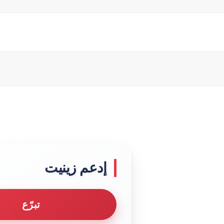
إدعم زينيت
تبرّع