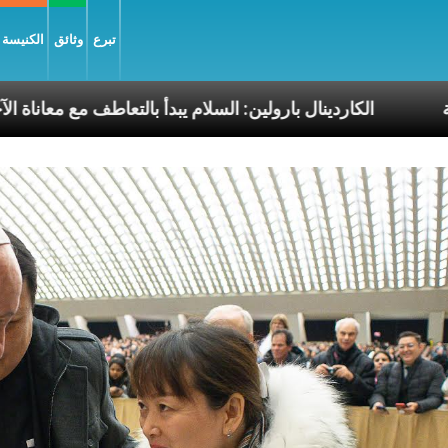
تبرع
وثائق
الكنيسة و
لبابا الرسوليّة
الكاردينال بارولين: السلام يبدأ بالتعا