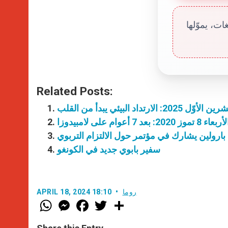
ت، يموّلها
Related Posts:
 أعوام على لامبيدوزا
 بارولين يشارك في مؤتمر حول الالتزام التربوي
سفير بابوي جديد في الكونغو
روما
APRIL 18, 2024 18:10
W
M
F
T
S
h
e
a
w
h
a
s
c
i
a
t
s
e
t
r