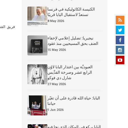
الكنيسة الكاثوليكية في فرنسا
تستعدّ لاستقبال البابا قريبًا
8 May 2026
فريق القس
نيجيريا: تضليل إعلامي لإخفاء
العنف بحق المسيحيين منذ عقود
15 May 2026
العبوديَّة بين اعتذار البابا لاوُن
الرابع عشر وصرخة القدِّيس
شارل دي فوكو
27 May 2026
البابا: حياة الله قادرة على أن تغيّر
حياتنا
1 Jun 2026
البابا يركع في المكان الذي نجا فيه