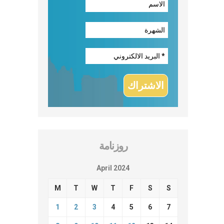
روزنامة
April 2024
M
T
W
T
F
S
S
1
2
3
4
5
6
7