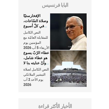
البابا فرنسيس
الإفخارستيّا
وصلاة السّاعات،
في كلّ أسبوع
وكلّ يوم، هما
النص الكامل
النَّفَس في حياة
للمقابلة العامّة مع
الكنيسة
المؤمنين يوم
الأربعاء 5 آب 2026
عطاء الرّبّ يسوع
هو عطاء شامل،
وأنّ عنايته بنا لا
تغيب عنّا أبدًا
النص الكامل لصلاة
التبشير الملائكي
يوم الأحد 2 آب
2026
الأخبار الأكثر قراءة