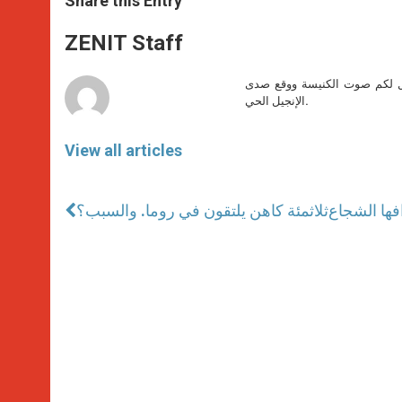
Share this Entry
s
e
b
t
e
A
n
o
e
p
g
o
r
ZENIT Staff
p
e
k
r
صل لكم صوت الكنيسة ووقع صدى
الإنجيل الحي.
View all articles
افها الشجاع
ثلاثمئة كاهن يلتقون في روما. والسبب؟