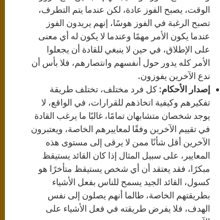
الوقت، يصبح الفوز عادة، لكن عندما يتم التطرف،
تصبح الرغبة في الفوز هوسًا، إنهم يريدون الفوز
عندما يكون الأمر مهمًا وعندما لا يكون له أي معنى
على الإطلاق، في حين لا ينبغي للقادة أن يجعلوا
الأمر كله يدور حول أنفسهم وانتصارهم، فلا بأس أن
ندع الآخرين يفوزون.
إصدار الأحكام:
كل فرد مختلف، تختلف طريقة
تفكيرهم وكيفية اتخاذهم للقرارات، في الواقع، لا
يوجد شخصان متشابهان تمامًا، غالبًا ما يرغب القادة
في تقييم الآخرين وفقًا لمعاييرهم الخاصة، ويعتبرون
الآخرين أقل شأنًا ممن لا يرقى إلى مستوى هذه
المعايير، على سبيل المثال إذا كان القائد يستيقظ
مبكرًا، فقد يعتقد أن أي شخص يستيقظ متأخرًا هو
كسول، القائد الجيد يسمح للناس بفعل الأشياء
بطريقتهم الخاصة، طالما أنهم يصلون إلى نفس
الهدف، فلا يفرض طريقته في فعل الأشياء على