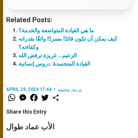
Related Posts:
ما هي القيادة المتواضعة والخدمة؟
كيف يمكن أن تكون قائدًا متمردًا واثقًا بقدراته
وكفاءته؟
الزعيم… غريزة ترفض الله
القيادة المتجسدة: دروس إنسانية
تربية
,
مجتمع
APRIL 29, 2024 17:44
W
M
F
T
S
h
e
a
w
h
a
s
c
i
a
t
s
e
t
r
Share this Entry
s
e
b
t
e
A
n
o
e
p
g
o
r
الأب عماد طوال
p
e
k
r