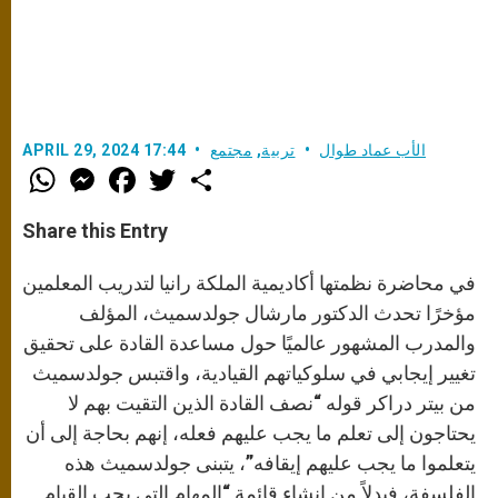
الأب عماد طوال
تربية
,
مجتمع
APRIL 29, 2024 17:44
W
M
F
T
S
h
e
a
w
h
a
s
c
i
a
t
s
e
t
r
Share this Entry
s
e
b
t
e
A
n
o
e
p
g
o
r
في محاضرة نظمتها أكاديمية الملكة رانيا لتدريب المعلمين
p
e
k
r
مؤخرًا تحدث الدكتور مارشال جولدسميث، المؤلف
والمدرب المشهور عالميًا حول مساعدة القادة على تحقيق
تغيير إيجابي في سلوكياتهم القيادية، واقتبس جولدسميث
من بيتر دراكر قوله “نصف القادة الذين التقيت بهم لا
يحتاجون إلى تعلم ما يجب عليهم فعله، إنهم بحاجة إلى أن
يتعلموا ما يجب عليهم إيقافه”، يتبنى جولدسميث هذه
الفلسفة، فبدلاً من إنشاء قائمة “المهام التي يجب القيام