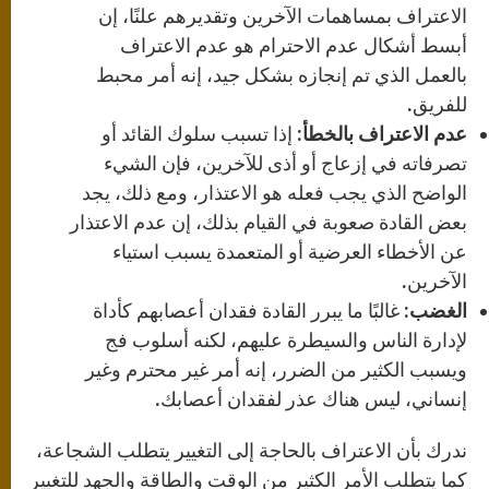
الاعتراف بمساهمات الآخرين وتقديرهم علنًا، إن
أبسط أشكال عدم الاحترام هو عدم الاعتراف
بالعمل الذي تم إنجازه بشكل جيد، إنه أمر محبط
للفريق.
عدم الاعتراف بالخطأ:
إذا تسبب سلوك القائد أو
تصرفاته في إزعاج أو أذى للآخرين، فإن الشيء
الواضح الذي يجب فعله هو الاعتذار، ومع ذلك، يجد
بعض القادة صعوبة في القيام بذلك، إن عدم الاعتذار
عن الأخطاء العرضية أو المتعمدة يسبب استياء
الآخرين.
الغضب:
غالبًا ما يبرر القادة فقدان أعصابهم كأداة
لإدارة الناس والسيطرة عليهم، لكنه أسلوب فج
ويسبب الكثير من الضرر، إنه أمر غير محترم وغير
إنساني، ليس هناك عذر لفقدان أعصابك.
ندرك بأن الاعتراف بالحاجة إلى التغيير يتطلب الشجاعة،
كما يتطلب الأمر الكثير من الوقت والطاقة والجهد للتغيير