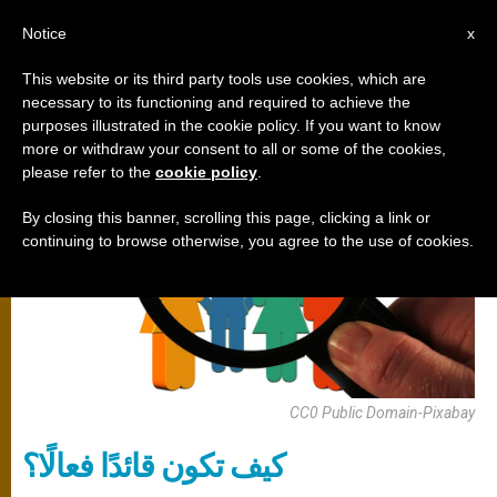
AR
Notice
x
This website or its third party tools use cookies, which are
necessary to its functioning and required to achieve the
,
تربية
مجتمع
purposes illustrated in the cookie policy. If you want to know
more or withdraw your consent to all or some of the cookies,
please refer to the
cookie policy
.
By closing this banner, scrolling this page, clicking a link or
continuing to browse otherwise, you agree to the use of cookies.
CC0 Public Domain-Pixabay
كيف تكون قائدًا فعالًا؟