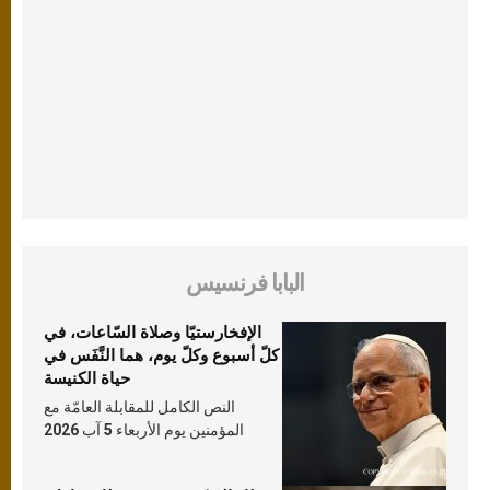
البابا فرنسيس
الإفخارستيّا وصلاة السّاعات، في
كلّ أسبوع وكلّ يوم، هما النَّفَس في
حياة الكنيسة
النص الكامل للمقابلة العامّة مع
المؤمنين يوم الأربعاء 5 آب 2026