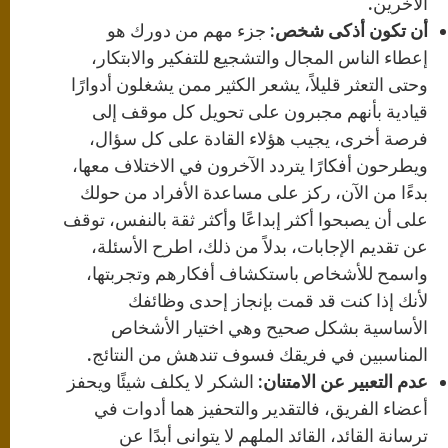
الآخرين.
أن تكون أذكى شخص:
جزء مهم من دورك هو
إعطاء الناس المجال والتشجيع للتفكير والابتكار،
وحتى التعثر قليلاً، يشعر الكثير ممن يشغلون أدوارًا
قيادية بأنهم مجبرون على تحويل كل موقف إلى
فرصة أخرى، يجيب هؤلاء القادة على كل سؤال،
ويطرحون أفكارًا يتردد الآخرون في الاختلاف معها،
بدءًا من الآن، ركز على مساعدة الأفراد من حولك
على أن يصبحوا أكثر إبداعًا وأكثر ثقة بالنفس، توقف
عن تقديم الإجابات، بدلاً من ذلك، اطرح الأسئلة،
واسمح للأشخاص باستكشاف أفكارهم وتجربتها،
لأنك إذا كنت قد قمت بإنجاز إحدى وظائفك
الأساسية بشكل صحيح وهي اختيار الأشخاص
المناسبين في فريقك فسوف تندهش من النتائج.
عدم التعبير عن الامتنان:
الشكر لا يكلف شيئًا ويحفز
أعضاء الفريق، فالتقدير والتحفيز هما أدوات في
ترسانة القائد، القائد الملهم لا يتوانى أبدًا عن