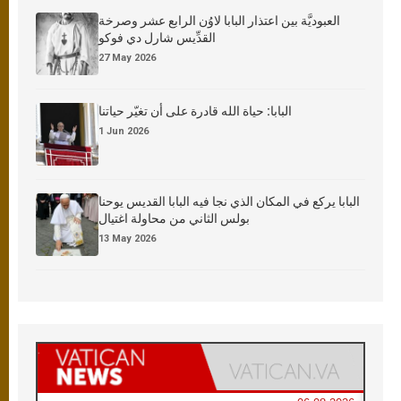
العبوديَّة بين اعتذار البابا لاوُن الرابع عشر وصرخة
القدِّيس شارل دي فوكو
27 May 2026
البابا: حياة الله قادرة على أن تغيّر حياتنا
1 Jun 2026
البابا يركع في المكان الذي نجا فيه البابا القديس يوحنا
بولس الثاني من محاولة اغتيال
13 May 2026