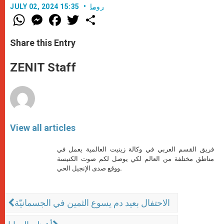
روما
JULY 02, 2024 15:35
W
M
F
T
S
h
e
a
w
h
a
s
c
i
a
t
s
e
t
r
Share this Entry
s
e
b
t
e
A
n
o
e
p
g
o
r
ZENIT Staff
p
e
k
r
View all articles
فريق القسم العربي في وكالة زينيت العالمية يعمل في
مناطق مختلفة من العالم لكي يوصل لكم صوت الكنيسة
ووقع صدى الإنجيل الحي.
الاحتفال بعيد دم يسوع الثمين في الجسمانيّة