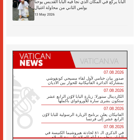
البابا يركع في المكان الذي نجا فيه البابا القديس يوحنا
بولس الثاني من محاولة اغتيال
13 May 2026
07.08.2026
صدور بيان ختامي لأول لقاء مسيحي كونفوشي
بمشاركة الدائرة الفاتيكانية للحوار بين الأديان
07.08.2026
الكاردينال ستورلا: زيارة البابا لاوُن الرابع عشر
ستكون بشرى سارة للأوروغواي بأكملها
07.08.2026
الفاتيكان يعلن برنامج الزيارة الرسولية للبابا لاوُن
الرابع عشر إلى فرنسا
07.08.2026
في الذكرى الـ ٨١ لحادثة هيروشيما الكنيسة في
اليابان تنظم ١٠ أيام للصلاة على نية السلام