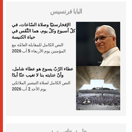
البابا فرنسيس
الإفخارستيّا وصلاة السّاعات، في
كلّ أسبوع وكلّ يوم، هما النَّفَس في
حياة الكنيسة
النص الكامل للمقابلة العامّة مع
المؤمنين يوم الأربعاء 5 آب 2026
عطاء الرّبّ يسوع هو عطاء شامل،
وأنّ عنايته بنا لا تغيب عنّا أبدًا
النص الكامل لصلاة التبشير الملائكي
يوم الأحد 2 آب 2026