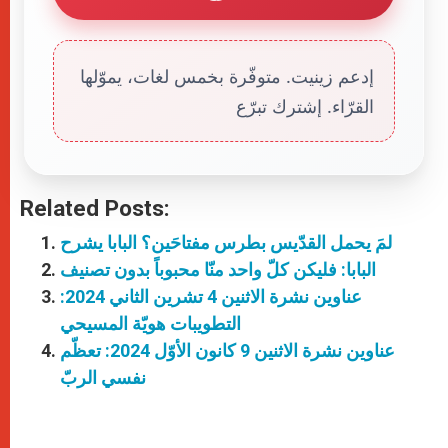
إدعم زينيت. متوفّرة بخمس لغات، يموّلها
القرّاء. إشترك تبرّع
Related Posts:
لمَ يحمل القدّيس بطرس مفتاحَين؟ البابا يشرح
البابا: فليكن كلّ واحد منّا محبوباً بدون تصنيف
عناوين نشرة الاثنين 4 تشرين الثاني 2024:
التطويبات هويّة المسيحي
عناوين نشرة الاثنين 9 كانون الأوّل 2024: تعظّم
نفسي الربّ