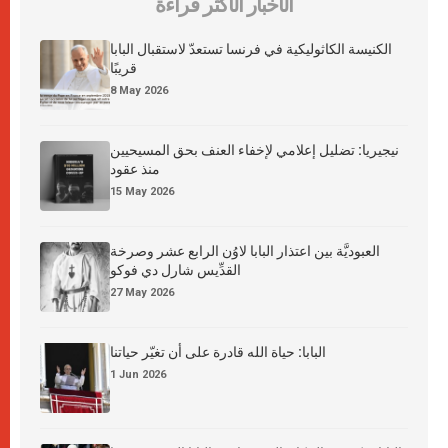
الأخبار الأكثر قراءة
الكنيسة الكاثوليكية في فرنسا تستعدّ لاستقبال البابا
قريبًا
8 May 2026
نيجيريا: تضليل إعلامي لإخفاء العنف بحق المسيحيين
منذ عقود
15 May 2026
العبوديَّة بين اعتذار البابا لاوُن الرابع عشر وصرخة
القدِّيس شارل دي فوكو
27 May 2026
البابا: حياة الله قادرة على أن تغيّر حياتنا
1 Jun 2026