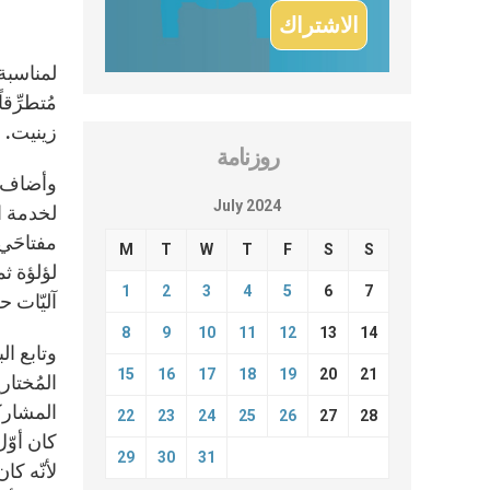
لمناسبة
زينيت.
روزنامة
وأضاف: 
July 2024
لخدمة ال
مفتاحَي
M
T
W
T
F
S
S
لؤلؤة ث
1
2
3
4
5
6
7
آليّات ح
8
9
10
11
12
13
14
وتابع ال
15
16
17
18
19
20
21
المُختا
المشارك
22
23
24
25
26
27
28
كان أوّل
29
30
31
لأنّه كا