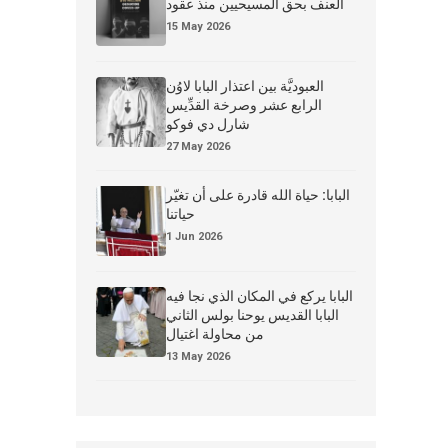
العنف بحق المسيحيين منذ عقود
15 May 2026
العبوديَّة بين اعتذار البابا لاوُن
الرابع عشر وصرخة القدِّيس
شارل دي فوكو
27 May 2026
البابا: حياة الله قادرة على أن تغيّر
حياتنا
1 Jun 2026
البابا يركع في المكان الذي نجا فيه
البابا القديس يوحنا بولس الثاني
من محاولة اغتيال
13 May 2026