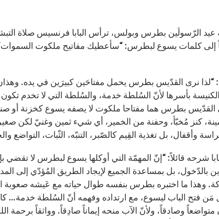
 عيد الرّسولَين بطرس وبولس، ترأس البابا فرنسيس صلاة التبشي
“لذا نرى القدّيس بطرس يحمل مفتاحَين كبيرَين في يده. وهذان ال
كنيسة بأسرها لأنّ السُلطة خدمة، والسُلطة التي لا تخدم تكون دكتا
 القدّيس بطرس هما مفتاحا ملكوت لا يصفه يسوع كخزنة أو صند
مينة، كنز مُخبّأ، وحفنة من الخمير، أي شيء ثمين وغنيّ لكن صغي
راسة وأقفال، بل تغذية القِيم كالصّبر، التنبّه، الثّبات، التواضع وا
بابا شرحه قائلاً: “إنّ المهمّة التي أوكلها يسوع لبطرس لا تقضي 
رين بالدّخول، بل بمساعدة الجميع لإيجاد الطريق المُؤدّي إلى ا
ة. وهذا ما اختبره بطرس بنفسه طوال حياته مع عَيشه صعوبة الس
 مَن فتح الباب ليسوع، مع ارتداده وفهمه أنّ السُلطة خدمة… كان بط
ن متواضعاً وصادقاً، ولأنّ الآب منحه إيماناً صادِقاً. وواثقاً برحمة 