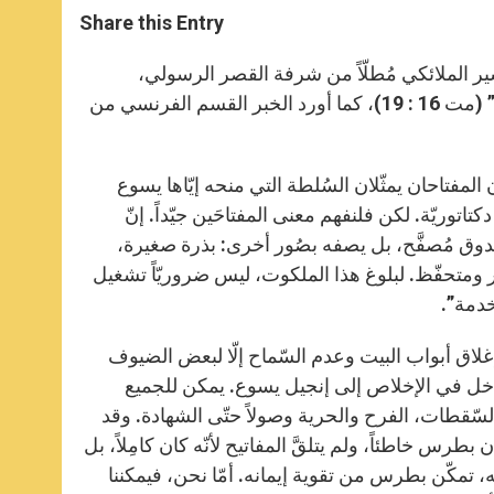
t
s
e
t
r
Share this Entry
s
e
b
t
e
A
n
o
e
p
g
o
r
ر الملائكي مُطلّاً من شرفة القصر الرسولي،
p
e
k
مُتطرِّقاً إلى كلمات يسوع لبطرس: “سأعطيك مفاتيح ملكوت السموات” (مت 16 : 19)، كما أورد الخبر القسم الفرنسي من
r
مفتاحان يمثّلان السُلطة التي منحه إيّاها يسوع
توريّة. لكن فلنفهم معنى المفتاحَين جيّداً. إنّ
وق مُصفَّح، بل يصفه بصُور أخرى: بذرة صغيرة،
ر ومتحفّظ. لبلوغ هذا الملكوت، ليس ضروريّاً تشغيل
لخدمة”.
بإغلاق أبواب البيت وعدم السّماح إلّا لبعض الضيوف
لمدخل في الإخلاص إلى إنجيل يسوع. يمكن للجميع
ّقطات، الفرح والحرية وصولاً حتّى الشهادة. وقد
رس خاطئاً، ولم يتلقَّ المفاتيح لأنّه كان كامِلاً، بل
الله، تمكّن بطرس من تقوية إيمانه. أمّا نحن، فيمكننا