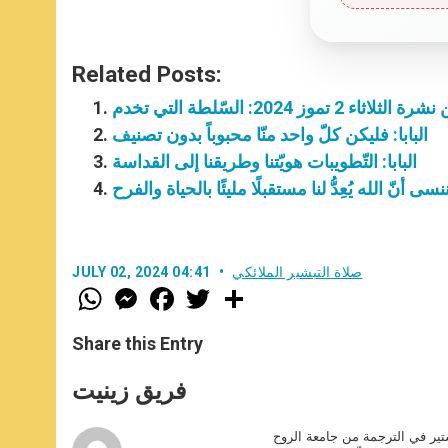
Related Posts:
لاثاء 2 تموز 2024: السّلطة التي تخدم
البابا: فليكن كلّ واحد منّا محبوباً بدون تصنيف
البابا: التّطويبات هويّتنا وطريقنا إلى القداسة
 ننسى أنّ الله يُعِدُّ لنا مستقبلًا مليئًا بالحياة والفرح
صلاة التبشير الملائكي
JULY 02, 2024 04:41
W
M
F
T
S
h
e
a
w
h
a
s
c
i
a
t
s
e
t
r
Share this Entry
s
e
b
t
e
A
n
o
e
p
g
o
r
فريق زينيت
p
e
k
r
ير في الترجمة من جامعة الروح