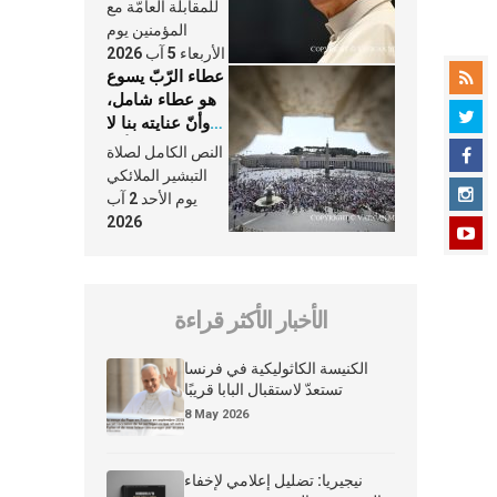
النَّفَس في حياة
للمقابلة العامّة مع
الكنيسة
المؤمنين يوم
الأربعاء 5 آب 2026
عطاء الرّبّ يسوع
هو عطاء شامل،
وأنّ عنايته بنا لا
تغيب عنّا أبدًا
النص الكامل لصلاة
التبشير الملائكي
يوم الأحد 2 آب
2026
الأخبار الأكثر قراءة
الكنيسة الكاثوليكية في فرنسا
تستعدّ لاستقبال البابا قريبًا
8 May 2026
نيجيريا: تضليل إعلامي لإخفاء