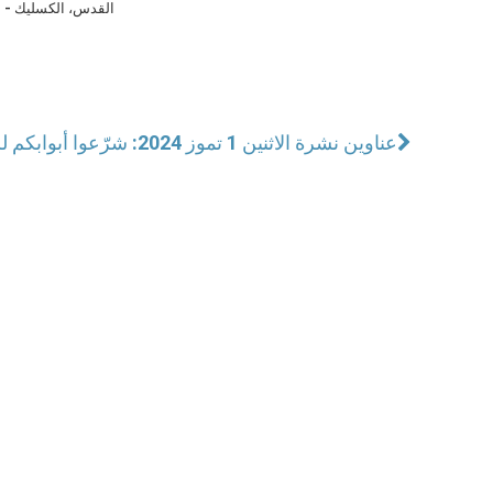
القدس، الكسليك - ل
عناوين نشرة الاثنين 1 تموز 2024: شرّعوا أبوابكم للمسيح