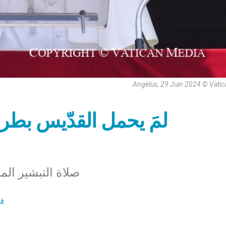
Angélus, 29 Juin 2024 © Vati
لمَ يحمل القدّيس بطرس
صلاة التبشير ال
فر