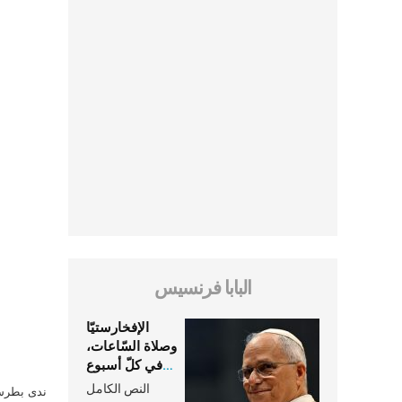
البابا فرنسيس
الإفخارستيّا
وصلاة السّاعات،
في كلّ أسبوع
وكلّ يوم، هما
النص الكامل
ندى بطرس 