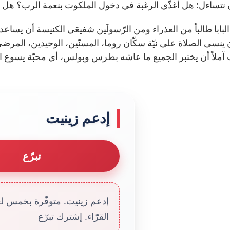
ن نتساءل: هل أغذّي الرغبة في دخول الملكوت بنعمة الرب؟ هل 
البابا طالباً من العذراء ومن الرّسولَين شفيعَي الكنيسة أن يساعد
 ينسى الصلاة على نيّة سكّان روما، المسنّين، الوحيدين، الم
ملاً أن يختبر الجميع ما عاشه بطرس وبولس، أي محبّة يسوع المُن
إدعم زينيت
تبرّع
إدعم زينيت. متوفّرة بخمس لغا
القرّاء. إشترك تبرّع