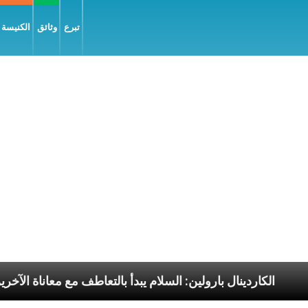
تبرع
وثائق
الكنيسة و
ا الرسوليّة
الكاردينال بارولين: السلام يبدأ بالتعاطف م