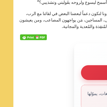
أسمح ليسوع ولروحه بقَولبتي وتشذيبي؟”
ونا لنكون دعماً لبعضنا البعض في لقائنا مع الرب،
رضى، المساجين، مَن يواجهون المصاعب، ومن يعيشون
قِذة والمُعدية والمجانية.
ت، يموّلها