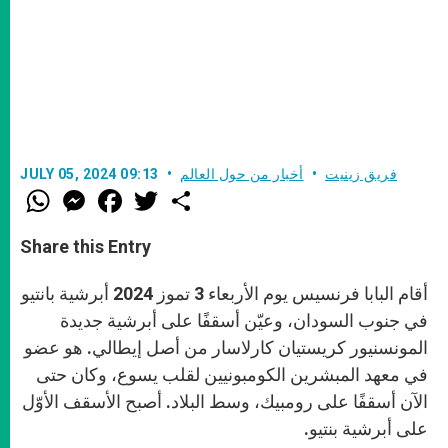
فريق زينيت
أخبار من حول العالم
JULY 05, 2024 09:13
W
M
F
T
S
h
e
a
w
h
a
s
c
i
a
t
s
e
t
r
Share this Entry
s
e
b
t
e
A
n
o
e
p
g
o
r
أقام البابا فرنسيس يوم الأربعاء 3 تموز 2024 أبرشية بانتيو
p
e
k
r
في جنوب السودان، وعيّن أسقفًا على أبرشية جديدة
المونسنيور كريستيان كارلاسار من أصل إيطالي. هو عضو
في معهد المبشرين الكومبونيين لقلب يسوع، وكان حتى
الآن أسقفًا على رومبيك، وسط البلاد. أصبح الأسقف الأوّل
على أبرشية بنتيو.