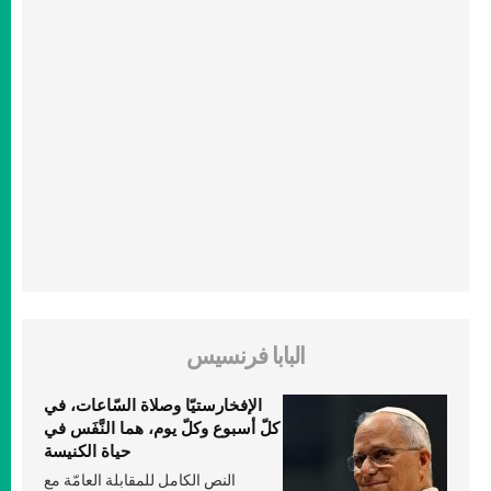
البابا فرنسيس
الإفخارستيّا وصلاة السّاعات، في
كلّ أسبوع وكلّ يوم، هما النَّفَس في
حياة الكنيسة
النص الكامل للمقابلة العامّة مع