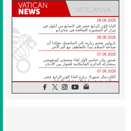
08.08.2026
البابا لاوُن الرابع عشر في السابع من أيلول في
مزار أم المشورة الصالحة في جناتزانو
08.08.2026
بارولين يختتم زيارته إلى المكسيك مؤكدا أن
صناعة السلام تبدأ بالتعاطف مع ألم الآخر
07.08.2026
صدور بيان ختامي لأول لقاء مسيحي كونفوشي
بمشاركة الدائرة الفاتيكانية للحوار بين الأديان
07.08.2026
الكاردينال ستورلا: زيارة البابا لاوُن الرابع عشر
ستكون بشرى سارة للأوروغواي بأكملها
07.08.2026
الفاتيكان يعلن برنامج الزيارة الرسولية للبابا لاوُن
الرابع عشر إلى فرنسا
07.08.2026
في الذكرى الـ ٨١ لحادثة هيروشيما الكنيسة في
اليابان تنظم ١٠ أيام للصلاة على نية السلام
07.08.2026
الكنيسة في الأوروغواي: زيارة البابا ستعزز