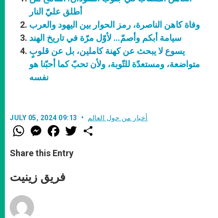
أطلق عليّ النار
وفاة كاهن الناصرة، رمز الحوار بين اليهود والعرب
سيامة أبكم وأصمّ… لأوّل مرّة في تاريخ الهند
يسوع لا يبحث عن كهنة كاملين، بل عن قلوبٍ
متواضعة، ومستعدّة للتّوبة، ولأن تحبّ كما أحبّنا هو
نفسه
أخبار من حول العالم
JULY 05, 2024 09:13
W
M
F
T
S
h
e
a
w
h
a
s
c
i
a
t
s
e
t
r
Share this Entry
s
e
b
t
e
A
n
o
e
p
g
o
r
فريق زينيت
p
e
k
r