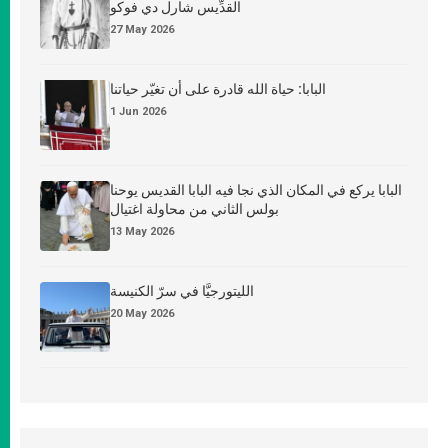
القدِّيس شارل دي فوكو
27 May 2026
البابا: حياة الله قادرة على أن تغيّر حياتنا
1 Jun 2026
البابا يركع في المكان الذي نجا فيه البابا القديس يوحنا
بولس الثاني من محاولة اغتيال
13 May 2026
الليتورجيَّا في سرّ الكنيسة
20 May 2026