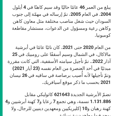
يبلغ من العمر 46 عامًا حاليًا وقد سيم كاهنًا في 4 أيلول
2004. في العام 2005، تمّ إرساله في مهمّة إلى جنوب
السودان حيث شغل مناصب مختلفة مثل معاون كاهن
وكاهن رعية ومسؤول عن الدعوات، مستشار مقاطعة
كومبونيا.
من العام 2020 حتى 2021، كان نائبًا عامًا في أبرشية
مالاكال، في الشمال وسيم أسقفًا على رومبيك في 25
آذار 2022.. تمّ تأجيل سيامته الأسقفية، التي كانت مقررة
مبدئيًا في أحد العنصرة من العام نفسه (23 أيار 2021)
وتمّ تأجيلها لأنه أُصيب برصاصة في ساقيه في 26 نيسان
2021 بحسب ما ذكر موقع آسيافريك.
تضمّ الأبرشية الجديدة 621643 كاثوليكي مقابل
1.131.886 نسمة، وهي تجمع 7 رعايا و7 كهنة أبرشيين و4
كهنة رهبان و10 إكليريكيين ومعهدين دينيين للرجال. ولا
يوجد فيها معاهد دينية نسائية.