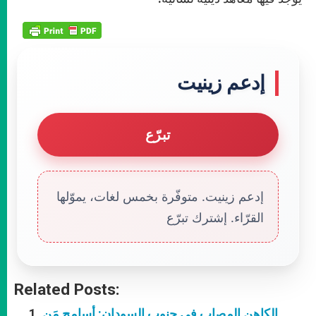
إدعم زينيت
تبرّع
إدعم زينيت. متوفّرة بخمس لغات، يموّلها
القرّاء. إشترك تبرّع
Related Posts:
الكاهن المصاب في جنوب السودان: أسامح مَن