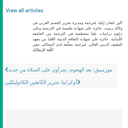
View all articles
ألين كنعان إيليا، مُترجمة ومديرة تحرير القسم العربي في
وكالة زينيت. حائزة على شهادة تعليمية في الترجمة وعلى
دبلوم دراسات عليا متخصّصة في الترجمة من الجامعة
اللّبنانية. حائزة على شهادة الثقافة الدينية العُليا من معهد
التثقيف الديني العالي. مُترجمة محلَّفة لدى المحاكم. تتقن
اللّغة الإيطاليّة
موزمبيق: بعد الهجوم، يجرأون على الصلاة من جديد
أوكرانيا: تحرير الكاهنَين الكاثوليكيّين