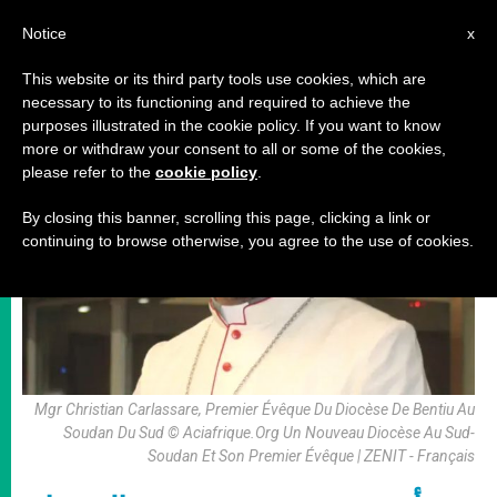
AR
Notice
x
This website or its third party tools use cookies, which are
necessary to its functioning and required to achieve the
أخبار من حول العالم
purposes illustrated in the cookie policy. If you want to know
more or withdraw your consent to all or some of the cookies,
please refer to the
cookie policy
.
By closing this banner, scrolling this page, clicking a link or
continuing to browse otherwise, you agree to the use of cookies.
Mgr Christian Carlassare, Premier Évêque Du Diocèse De Bentiu Au
Soudan Du Sud © Aciafrique.Org Un Nouveau Diocèse Au Sud-
Soudan Et Son Premier Évêque | ZENIT - Français