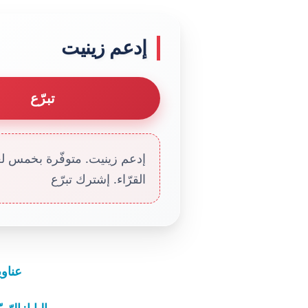
إدعم زينيت
تبرّع
إدعم زينيت. متوفّرة بخمس لغا
القرّاء. إشترك تبرّع
عناوين نشرة 