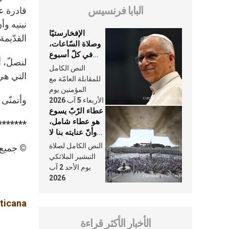
البابا فرنسيس
قادرة ع
نبنيه وأ
الإفخارستيّا
القدّيمة
وصلاة السّاعات،
في كلّ أسبوع
لنصلّ، أ
وكلّ يوم، هما
النص الكامل
التي هي
النَّفَس في حياة
للمقابلة العامّة مع
الكنيسة
المؤمنين يوم
وأتمنّى 
الأربعاء 5 آب 2026
عطاء الرّبّ يسوع
هو عطاء شامل،
*******
وأنّ عنايته بنا لا
تغيب عنّا أبدًا
النص الكامل لصلاة
© جميع ا
التبشير الملائكي
يوم الأحد 2 آب
2026
aticana
الأخبار الأكثر قراءة