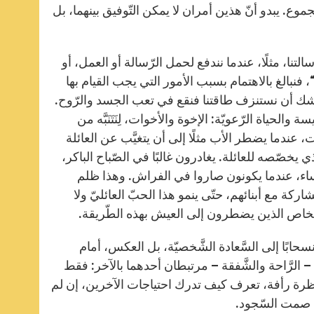
ع. يبدو أنّ هذين أمران لا يمكن التّوفيق بينهما، بل
التنا، مثلًا، عندما نندفع لحمل الرّسالة أو العمل، أو
ئد“، فنبالغ بالاهتمام بسبب الأمور التي يجب القيام بها
شك أن نستنزف طاقتنا فنقع في تعب الجسد والرّوح.
 والحياة الرّعويّة: الإخوة والأخوات، لِنَتَنَبَّه من
، عندما يضطر الأب مثلًا إلى أن يتغيَّب عن العائلة
صّصه للعائلة. يغادرون غالبًا في الصّباح الباكر،
ساء، عندما يكونون صاروا في الفراش. وهذا ظلم
ركة مع أبنائهم، حتّى ينمو هذا الحبّ العائليّ ولا
الأشخاص الذين يضطرون إلى العيش بهذه الطّريقة.
حابًا إلى السَّعادة الشَّخصيّة، بل العكس، أمام
 – الرَّاحة والشَّفقة – مرتبطان أحدهما بالآخر: فقط
 نظرة رأفة، تعرف كيف تدرك احتياجات الآخرين، إن لم
ي صمت السّجود.