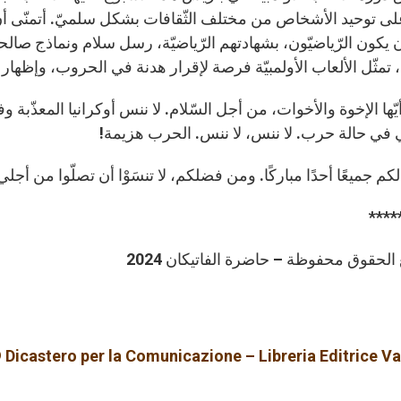
لى توحيد الأشخاص من مختلف الثّقافات بشكل سلميّ. أتمنّى أن 
ن يكون الرّياضيّون، بشهادتهم الرّياضيّة، رسل سلام ونماذج صال
، تمثّل الألعاب الأولمبيّة فرصة لإقرار هدنة في الحروب، وإظهار ا
يّها الإخوة والأخوات، من أجل السّلام. لا ننس أوكرانيا المعذّبة
 في حالة حرب. لا ننس، لا ننس. الحرب هزيمة!
لكم جميعًا أحدًا مباركًا. ومن فضلكم، لا تنسَوْا أن تصلّوا من أجلي. غ
****
لحقوق محفوظة – حاضرة الفاتيكان 2024
 Dicastero per la Comunicazione – Libreria Editrice V