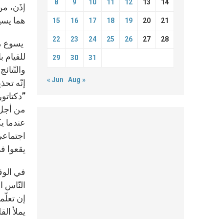
8
9
10
11
12
13
14
إذَن، من
هما يسير
15
16
17
18
19
20
21
22
23
24
25
26
27
28
يسوع مهت
للقيام ب
29
30
31
والنّتا
« Jun
Aug »
إنّه تحذي
”دكتاتور
من أجل 
عندما ي
اجتماعيّ
يقعوا ف
في الوقت
النّاس ا
إن تعلّ
يملأ ال