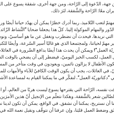
 جهة، الدّعوة إلى الرّاحة، ومن جهة أخرى، شفقة يسوع على الجمو
ان معًا: الرّاحة والشَّفقة. لنَرَ ذلك.
مّ لتعب التّلاميذ. ربما أدرك خطرًا يمكن أن يهدّد حياتنا أيضًا ورس
الدّور والمهام الموكولة إلينا، كلّ هذا يجعلنا ضحايا ”النَّشاط الزّا
ئج التي نريدها. فيحدث أن نضطرب ونغفل عن ما هو أساسيّ، ونو
ر مهمّ لحياتنا، ولمجتمعنا الذي هو غالبًا أسير السّرعة، وأيضًا للكنيسة
يّة العمل“! ويمكن أن يحدث هذا أيضًا بدافع الضّرورة في العائلات
العمل، لكسب الخبز اليوميّ، فيضطر إلى أن يضحي بالوقت الذي يخ
كون الأطفال لا يزالون نائمين، ويعودون في وقت متأخر من الم
. في العائلات، يجب أن يكون الوقت الكافيّ للآباء والأمهات للمشا
ي ”دكتاتوريّة العمل“. لنفكّر في ما يمكننا القيام به لمساعدة 
 نفسه، الرّاحة التي يقترحها يسوع ليست هربًا من العالم، أو انس
لضّالين شعر بالشَّفقة. وهكذا نتعلّم من الإنجيل أنّ هذين الأمرَين
منا أن نستريح، يمكننا أن نشفق. في الواقع، يمكن أن تكون لدينا
قلق وضغط العمل قلبَنا، وإن عرفنا أن نتوقّف ونقبل نعمة الله ف