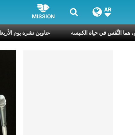
AR
MISSION
 أسبوع وكلّ يوم، هما النَّفَس في حياة الكنيسة
عناوين نشرة يو