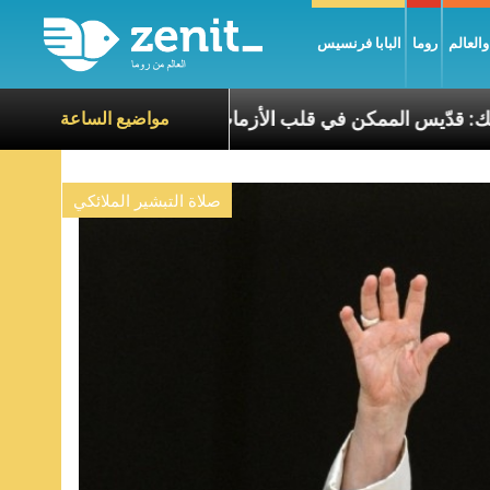
العالم
روما
البابا فرنسيس
البطريرك الحويك: قدّيس الممكن في قلب الأزمات
تج
مواضيع الساعة
صلاة التبشير الملائكي