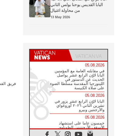
البابا القديس يوحنا بولس الثاني
من محاولة اغتيال
13 May 2026
05.08.2026
في مقابلته العامة مع المؤمنين
البابا لاوُن الرابع عشر يواصل
الحديث عن الدستور في
الليتورجيا المقدسة مسلطا الضوء
فريق القس
على صلاة الكنيسة
05.08.2026
البابا لاوُن الرابع عشر يزور في
تشرين الثاني ٢٠٢٦ أوروغواي
والأرجنتين وبيرو
05.08.2026
خمسون عاما على استشهاد
الأسقف الأرجنتيني الطوباوي
إنريكي أنجيليلي