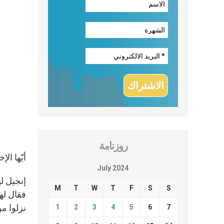
روزنامة
أيّها ال
July 2024
M
T
W
T
F
S
S
نزلوا من 
1
2
3
4
5
6
7