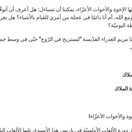
يّها الإخوة والأخوات الأعزّاء، يمكننا أن نتساءل: هل أعرف أ
ع الله، أم أنا دائمًا في عجلة من أمري للقيام بالأشياء؟ هل ن
 اليوميّة؟
ا مريم العذراء القدّيسة ”لنستريح في الرّوح“ حتّى في وسط جميع
.
ملاك
ة الملاك
خوة والأخوات الأعزّاء!
ورة الألعاب الأولمبيّة في باريس هذا الأسبوع، تليها الألعاب الباراأو