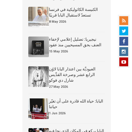
الكنيسة الكاثوليكية في فرنسا
تستعدّ لاستقبال البابا قريبًا
8 May 2026
نيجيريا: تضليل إعلامي لإخفاء
العنف بحق المسيحيين منذ عقود
15 May 2026
العبوديَّة بين اعتذار البابا لاوُن
الرابع عشر وصرخة القدِّيس
شارل دي فوكو
27 May 2026
البابا: حياة الله قادرة على أن تغيّر
حياتنا
1 Jun 2026
البابا يركع في المكان الذي نجا فيه