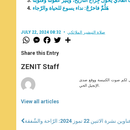
بّ الفادي يُحوّل جِراح التّاريخ، ويُنير عقولنا وقلوبنا
هَلُمَّ فاخرُجْ: نداء يسوع للحياة والرّجاء
صلاة التبشير الملائكي
JULY 22, 2024 08:32
W
M
F
T
S
h
e
a
w
h
a
s
c
i
a
t
s
e
t
r
Share this Entry
s
e
b
t
e
A
n
o
e
p
g
o
r
ZENIT Staff
p
e
k
r
صل لكم صوت الكنيسة ووقع صدى
الإنجيل الحي.
View all articles
اوين نشرة الاثنين 22 تموز 2024: الرّاحة والشّفقة