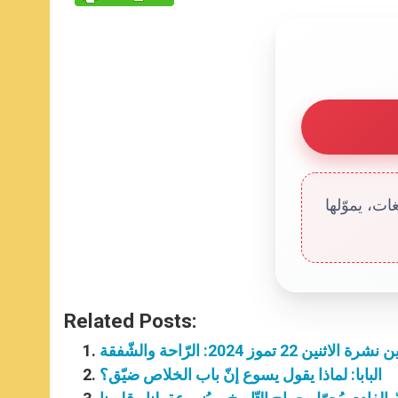
ت، يموّلها
Related Posts:
الاثنين 22 تموز 2024: الرّاحة والشّفقة
البابا: لماذا يقول يسوع إنّ باب الخلاص ضيّق؟