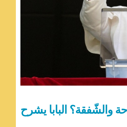
حة والشّفقة؟ البابا يشرح