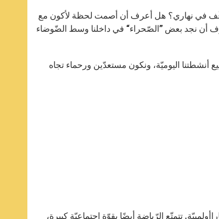
ن أتوقّف في نهاري؟ هل أعرف أن أصمت لحظة لأكون مع
عرف أن نجد بعض ”الصّحراء“ في داخلنا وسط الضّوضاء
 أنشطتنا اليوميّة، ونكون مستعدّين ورحماء تجاه
لمبيّة. تتمتّع الرّياضة أيضًا بقوّة اجتماعيّة كبيرة،