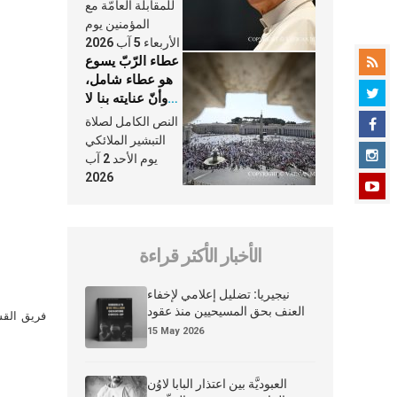
النَّفَس في حياة
للمقابلة العامّة مع
الكنيسة
المؤمنين يوم
الأربعاء 5 آب 2026
عطاء الرّبّ يسوع
هو عطاء شامل،
وأنّ عنايته بنا لا
تغيب عنّا أبدًا
النص الكامل لصلاة
التبشير الملائكي
يوم الأحد 2 آب
2026
الأخبار الأكثر قراءة
نيجيريا: تضليل إعلامي لإخفاء
العنف بحق المسيحيين منذ عقود
فريق القس
15 May 2026
العبوديَّة بين اعتذار البابا لاوُن