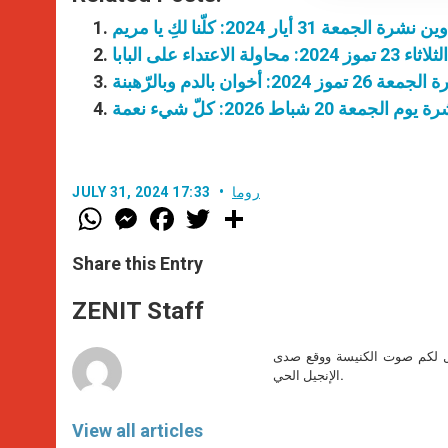
نشرة الجمعة 31 أيار 2024: كلّنا لكِ يا مريم
 الاعتداء على البابا
202: أخوان بالدم وبالرّهبنة
معة 20 شباط 2026: كلّ شيء نعمة
روما
JULY 31, 2024 17:33
W
M
F
T
S
h
e
a
w
h
a
s
c
i
a
t
s
e
t
r
Share this Entry
s
e
b
t
e
A
n
o
e
p
g
o
r
ZENIT Staff
p
e
k
r
صل لكم صوت الكنيسة ووقع صدى
الإنجيل الحي.
View all articles