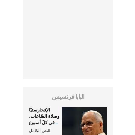
البابا فرنسيس
الإفخارستيّا
وصلاة السّاعات،
في كلّ أسبوع
وكلّ يوم، هما
النص الكامل