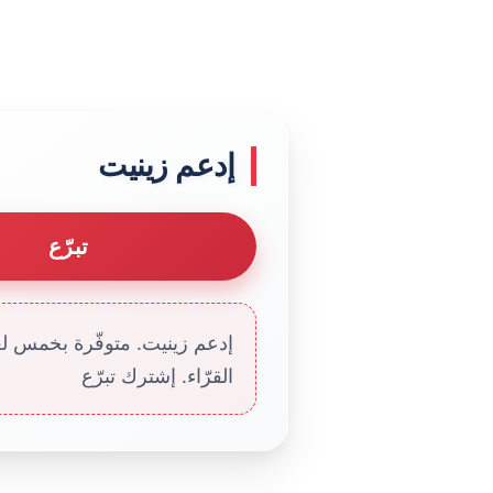
إدعم زينيت
تبرّع
إدعم زينيت. متوفّرة بخمس لغا
القرّاء. إشترك تبرّع