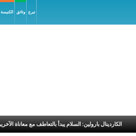
تبرع
وثائق
الكنيسة و
ا الرسوليّة
الكاردينال بارولين: السلام يبدأ بالتعاطف م