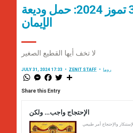
عناوين نشرة يوم الأربعاء 31 تموز 2024: حمل وديعة
الإيمان
لا تخف أيها القطيع الصغير
روما
ZENIT STAFF
JULY 31, 2024 17:33
W
M
F
T
S
h
e
a
w
h
a
s
c
i
a
t
s
e
t
r
Share this Entry
s
e
b
t
e
A
n
o
e
p
g
o
r
p
e
k
r