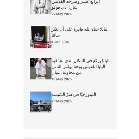
الرابع عشر وصرخة القدِّيس
شارل دي فوكو
27 May 2026
البابا: حياة الله قادرة على أن تغيّر
حياتنا
1 Jun 2026
البابا يركع في المكان الذي نجا فيه
البابا القديس يوحنا بولس الثاني
من محاولة اغتيال
13 May 2026
الليتورجيَّا في سرّ الكنيسة
20 May 2026