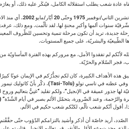
اه عادة شعب يطلب استقلاله الكامل، فيُنكَر عليه ذلك، أو يعارَ
منذ 28 تشرين الثاني/نو
شّرقيّة سنوات ألمها وأكبرِ محنةٍ لها. لقد تألّمت. ومع ذلك، عرفت 
لة جديدة، تريد أن تكون مرحلة تنمية وتحسين للظّروف المعيشيّة
 الطّبيعيّة والبشريّة، على جميع المستويات.
ه لأنّكم لم تفقدوا الأمل، مع مروركم بهذه الفترة المأساويّة من ت
، فجر السّلام والحرّيّة.
 هذه الأهداف الكبيرة، كان لكم تجذُّرُكم في الإيمان عونًا كبيرًا
لبلدكم. وفي عظته في تاسي تولو (Tasi-Tolu
يّة لها جذور عميقة في الإنجيل”، ولكم تقليد “غنِيٌّ بتعاليم وروح ال
ا، أقول أنّكم شعب تألّم، لكنّكم شعب حكيم في الألم.
لصّدد، أريد خاصّة أن أذكر وأشيد بالتزامكم الدّؤوب حتّى حقَّقْ
الذي وجد ينبوعه الأوّل والأنقى في تعاليم الإنجيل. فثابرتم عل