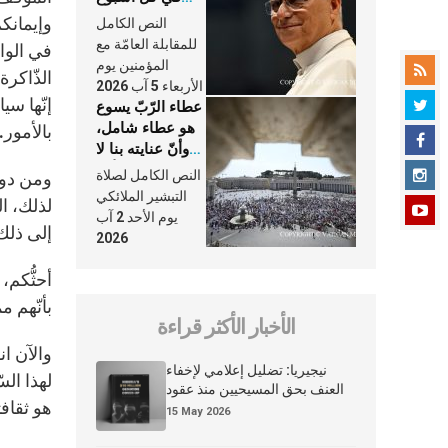
وكلّ يوم، هما
وإيمانكم
النص الكامل
النَّفَس في حياة
للمقابلة العامّة مع
في الواق
الكنيسة
المؤمنين يوم
الذّاكرة
الأربعاء 5 آب 2026
إنّها سي
عطاء الرّبّ يسوع
هو عطاء شامل،
بالأمور.
وأنّ عنايته بنا لا
تغيب عنّا أبدًا
النص الكامل لصلاة
ومن دواع
التبشير الملائكي
يوم الأحد 2 آب
إلى ذلك 
2026
أحثُّكم
بأنّهم م
الأخبار الأكثر قراءة
والآن ا
نيجيريا: تضليل إعلامي لإخفاء
لهذا ال
العنف بحق المسيحيين منذ عقود
هو ثقاف
15 May 2026