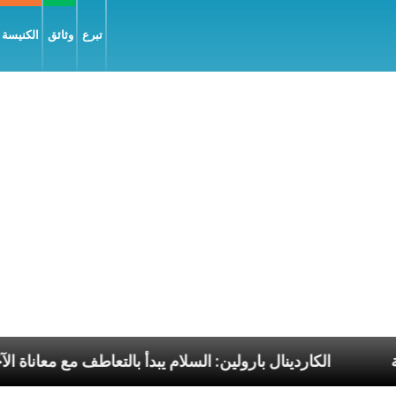
تبرع
وثائق
الكنيسة و
لبابا الرسوليّة
الكاردينال بارولين: السلام يبدأ بالتعا