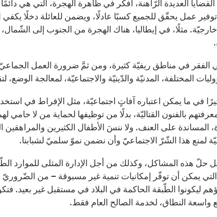
لقضايا العديدة الرّاهنة، أفكّر في ظاهرة الهجرة، التي هي دائم
فير عمل يحقّق للجميع كسبًا عادلًا، ويضمن للعائلة دخلًا يكفي اح
رجيّة. مثلًا، في إيطاليا، هناك الهجرة من الجنوب إلى الشّمال،
.
ي الفقر في مناطق ريفيّة كثيرة، ومن ثمَّ ضرورة العمل الجماعيّ
يات المختلفة، المدنيّة والدّينيّة والاجتماعيّة، لمعالجة الوضع، ل
خيرًا في ما يمكن اعتباره آفاتٍ اجتماعيّة، مثل الإفراط في است
رفتهم بالفنون القتاليّة، بدلًا من توظيفها لحماية من لا حامي 
ة، المساندة على العنف. ولا ننسَ الأطفال الكثيرين والمراهقين 
ة لمنع هذا الشّرّ الاجتماعيّ وأن نضمن نموّ سلميّ لشبابنا.
حلّ هذه المشاكل، وكذلك من أجل الإدارة المثلى للموارد الطّبيعي
التي يمكن أن توفّر إمكانيات تنمية غير مسبوقة – من الضّروريّ إع
هم ليكونوا الطّبقة الحاكمة في البلاد في مستقبل غير بعيد. ف
 واسعة النطاق، لخدمة الصالح العام فقط.