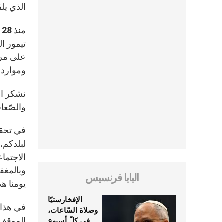
الذي يلق
تيمور ال
على مرح
ومواردها
نشكر الل
والصّعاب
في تحقيق
الاجتماع
البابا فرنسيس
يومنا هذ
الإفخارستيّا
في هذا ا
وصلاة السّاعات،
الموقف 
في كلّ أسبوع