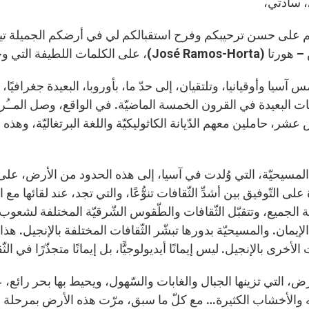
، سادتي،
على حسن ترحيبكم وفرح استقبالكم لي في أرضكم الجميلة تيمور ا
)، على الكلمات اللطيفة التي وجهوها إليَّ.
مس آسيا وأوقيانيا، وتلتقيان، إلى حدّ ما، بأوروبا، البعيدة جغرافيً
ت البعيدة في القرون الخمسة الماضيّة. في الواقع، وصل المــُرس
مسيحيّة، التي وُلدت في آسيا، إلى هذه الحدود من الأرض، على يد
على التّوفيق بين أشدِّ الثّقافات تنوُّعًا، والتي تجد، عند لقائها م
 الجميع، وتتقبّل الثّقافات والطّقوس الشّرقيّة المختلفة لشعوب 
لإيمان. والمسيحيّة بدورها تبشّر الثّقافات المختلفة بالإنجيل. هذا
 الأخرى بالإنجيل. ليس إيمانًا أيديولوجيًّا، بل إيمانًا متجذّرًا في الثّ
ض، التي تزينها الجبال والغابات والسّهول، ويحيط بها بحر رائع، 
ه والأخشاب الكثيرة… مع كلّ ما سبق، مرّت هذه الأرض بمرحلة مؤ