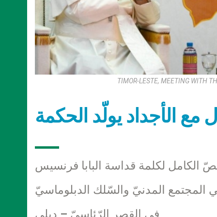
TIMOR-LESTE, MEETING WITH TH
ال مع الأجداد يولّد الحكمة
نصّ الكامل لكلمة قداسة البابا فرنسيس
لي المجتمع المدنيّ والسّلك الدبلوماسيّ
في القصر الرّئاسيّ – ديلي