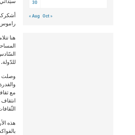
سيّداتي
30
أشكركم 
« Aug
Oct »
راموس – هورتا (José Ramos-Horta
هنا تتلا
المساحا
للدّولة.
وصلت ال
والقدرة 
مع ثقافة
انثقاف ا
الثّقافات
هذه الأر
بالفواك