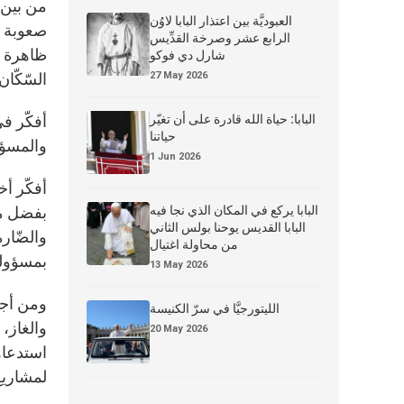
من بين ا
العبوديَّة بين اعتذار البابا لاوُن
صعوبة تو
الرابع عشر وصرخة القدِّيس
ظاهرة خا
شارل دي فوكو
27 May 2026
السّكّان
البابا: حياة الله قادرة على أن تغيّر
أفكّر ف
حياتنا
والمسؤول
1 Jun 2026
أفكّر أ
البابا يركع في المكان الذي نجا فيه
بفضل مع
البابا القديس يوحنا بولس الثاني
والضّار
من محاولة اغتيال
بمسؤوليّ
13 May 2026
ومن أجل 
الليتورجيَّا في سرّ الكنيسة
والغاز، 
20 May 2026
استدعاؤ
لمشاريع