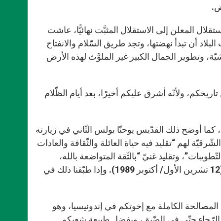
ض.
فمبر 1975 وحتّى 20 أيّار/مايو 2002، أي منذ الاستقلال المعلن إلى الاستقلال المثبَّت نهائيًّا، عاشت
البلاد أن تبدأ نهضتها، وتجد طريق السّلام والانفتاح
، وتطوير الجمال الكبير غير الملوَّث لهذه الأرض
اريخكم، ولأنّه أشرق عليكم أخيرًا، بعد أيام الظّلام
، كما أوضح ذلك القدّيس يوحنّا بولس الثّاني في زيارته
)، ذكّر بأنّ كاثوليك تيمور الشّرقيّة لهم “تقليد فيه حياة العائلة والثّقافة والعادات
تّطويبات”، وتقليد غنيّ “بالثّقة المتواضعة بالله،
وبالمغفرة والرّحمة، وعند الضّرورة، بتحمّل الألم بصبر في أيام الشّدّة” (12 تشرين الأول/ أكتوبر 1989). وإذا طبّقنا ذلك في
تم المصالحة الكاملة مع إخوتكم في إندونيسيا، وهو
ى الرّجاء حتّى في الضّيق، وبفضل طبيعة شعبكم