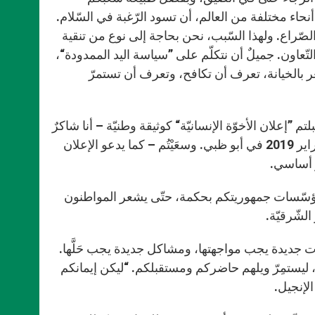
أنحاء مختلفة من العالم، أن تسود الرّغبة في السّلام.
 الصّراع. ولهذا السّبب، نحن بحاجة إلى نوع من تنقية
تّعاون. جميلٌ أن نتكلّم على ”سياسة اليد الممدودة“،
عر بالخيانة، تعرف أن تكافح، وتعرف أن تستمرّ
م ”إعلان الأخوّة الإنسانيّة“ كوثيقة وطنيّة – أنا شاكرٌ
لذلك، السّيّد الرّئيس -، وهي التي وقَّعتُها مع شيخ الأزهر في 4 شباط/فبراير 2019 في أبو ظبي. وسعَيْتُم – كما يدعو الإعلان
ر أساسي.
 مؤسّسات جمهوريتكم بحكمة، حتّى يشعر المواطنون
لشّرقيّة.
ات جديدة يجب مواجهتها، ومشاكل جديدة يجب حَلَّها.
 ليستمِرّ ويلهم حاضركم ومستقبلكم. “ليكن إيمانكم
لإنجيل.