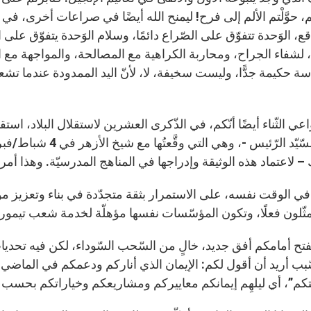
، حوَّلْتم الألم إلى فرح! ليمنح الله أيضًا في صراعات أخرى، في 
ع، الوَحدة تتفوّق على الصّراع دائمًا، وسلام الوَحدة يتفوّق على
، لشفاء الجراح، ومحاربة الكراهية مع المصالحة، والمواجهة مع ال
اسة حكيمة جدًّا، وليست سخيفة، لا، لأنّ اليد الممدودة عندما تش
ي الثّناء أيضًا أنّكم، في الذّكرى العشرين لاستقلال البلاد، استقبلت
– لاعتماد هذه الوثيقة وإدراجها في المناهج المدرسيّة. وهذا أم
، في الوقت نفسه، على الاستمرار بثقة متجدّدة في بناء وتعزيز
مثّلون فعلًا، وتكون المؤسّسات نفسها مؤهلّة لخدمة شعب تيمور ا
نفتح أمامكم أفق جديد، خالٍ من السّحب السّوداء، لكن فيه تحدي
سّبب أريد أن أقول لكم: الإيمان الذي أناركم ودعمكم في الماضي،
تكم”، أي ليلهِم إيمانكم معاييركم ومشاريعكم وخياراتكم بحسب ا