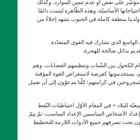
ًا مؤشّر على نقص أو عدم تثمين للموارد، وكذلك
تياجاتها الأساسيّة. وهذه الظّاهرة ليست دائمًا
 ولدينا منطقة كاملة في الجنوب تشهد إخلاءً من
 الواسع الذي تشارك فيه القوى المتعدّدة
تقديم بدائل صالحة للهجرة.
خدام الكحول بين الشّباب وتنظيمهم العصابات، وهم
لهم، يستخدمونها كفرصة لاستعراض القوة المؤقتة
المجروحين في كرامتهم: كلّنا مدعوّون إلى أن نعمل
ّة للبلاد – في المقام الأوّل احتياطيات النّفط
داد الأشخاص المناسبين الإعداد المناسب، ثمّ يتِمّ
تكون تحت تصرفهم جميع الأدوات اللازمة للتخطيط