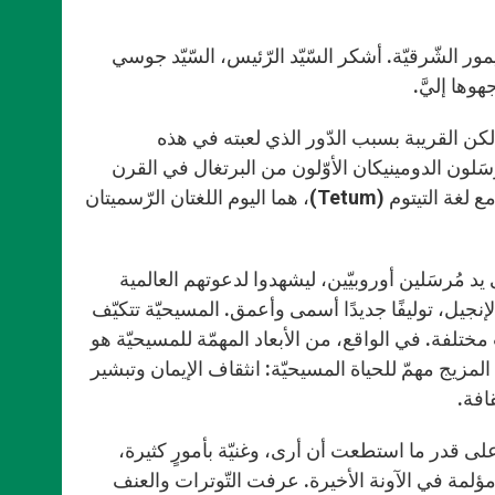
لشّرقيّة. أشكر السّيّد الرّئيس، السّيّد جوسي
ا، لكن القريبة بسبب الدّور الذي لعبته في هذه
َلون الدومينيكان الأوّلون من البرتغال في القرن
السّادس عشر، حاملين معهم الدّيانة الكاثوليكيّة واللغة البرتغاليّة، وهذه مع لغة التيتوم (Tetum)، هما اليوم اللغتان الرّسميتان
 مُرسَلين أوروبيّين، ليشهدوا لدعوتهم العالمية
ع الإنجيل، توليفًا جديدًا أسمى وأعمق. المسيحيّة تتكيّف
مختلفة. في الواقع، من الأبعاد المهمّة للمسيحيّة هو
 المزيج مهمّ للحياة المسيحيّة: انثقاف الإيمان وتبشير
قافة.
على قدر ما استطعت أن أرى، وغنيّة بأمورٍ كثيرة،
لمة في الآونة الأخيرة. عرفت التّوترات والعنف