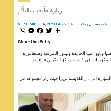
زيارة طُبِعَت بالتأثّر
لبابا فرنسيس
,
رحلات البابا
SEPTEMBER 16, 2024 04:26
W
M
F
T
S
h
e
a
w
h
a
s
c
i
a
t
s
e
t
r
Share this Entry
s
e
b
t
e
A
n
o
e
p
g
o
r
إندونيسيا وبابوا غينيا الجديدة وتيمور الشرقيّة وسنغافورة،
p
e
k
ين والمكرّسات في كنيسة مركز القدّيس فرانسوا
r
 بالسيّارة إلى دار القدّيسة تريزا حيث زار مجموعة من