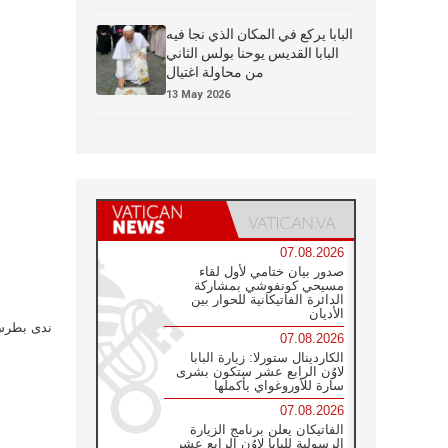
البابا يركع في المكان الذي نجا فيه
البابا القديس يوحنا بولس الثاني
من محاولة اغتيال
13 May 2026
07.08.2026
صدور بيان ختامي لأول لقاء
مسيحي كونفوشي بمشاركة
الدائرة الفاتيكانية للحوار بين
الأديان
ندى بطرس 
07.08.2026
الكاردينال ستورلا: زيارة البابا
لاوُن الرابع عشر ستكون بشرى
سارة للأوروغواي بأكملها
07.08.2026
الفاتيكان يعلن برنامج الزيارة
الرسولية للبابا لاوُن الرابع عشر