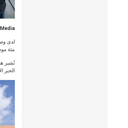
n Media
لدى وصو
مئة موظ
نُشير هن
الحبر ا