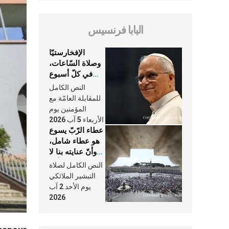
البابا فرنسيس
الإفخارستيّا
وصلاة السّاعات،
في كلّ أسبوع
وكلّ يوم، هما
النص الكامل
النَّفَس في حياة
للمقابلة العامّة مع
الكنيسة
المؤمنين يوم
الأربعاء 5 آب 2026
عطاء الرّبّ يسوع
هو عطاء شامل،
وأنّ عنايته بنا لا
تغيب عنّا أبدًا
النص الكامل لصلاة
التبشير الملائكي
يوم الأحد 2 آب
2026