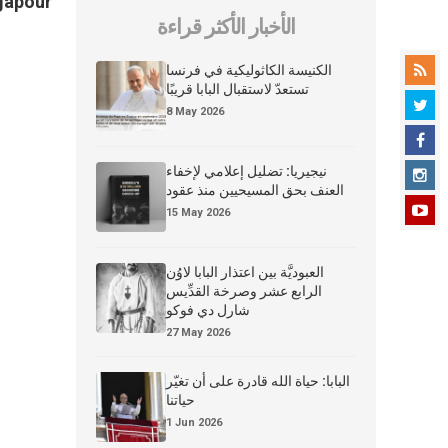
gapour
الأخبار الأكثر قراءة
الكنيسة الكاثوليكية في فرنسا
تستعدّ لاستقبال البابا قريبًا
8 May 2026
نيجيريا: تضليل إعلامي لإخفاء
العنف بحق المسيحيين منذ عقود
15 May 2026
العبوديَّة بين اعتذار البابا لاوُن
الرابع عشر وصرخة القدِّيس
شارل دي فوكو
27 May 2026
البابا: حياة الله قادرة على أن تغيّر
حياتنا
1 Jun 2026