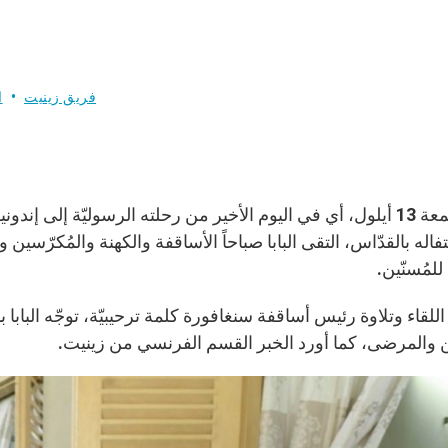
فريق زينيت
ا
يوم الجمعة 13 أيلول، أي في اليوم الأخير من رحلته الرسوليّة إلى 
فاله بالقدّاس، التقى البابا صباحاً الأساقفة والكهنة والمُكرّس
للمُسنّين.
اللقاء وتلاوة رئيس أساقفة سنغافورة كلمة ترحيبيّة، توجّه البابا
ين والمرضى، كما أورد الخبر القسم الفرنسي من زينيت.