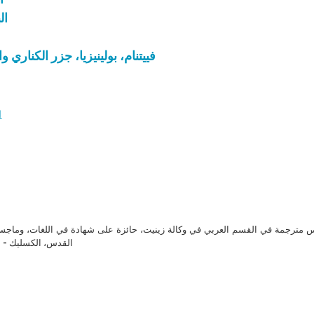
ال
فييتنام، بولينيزيا، جزر الكناري 
ا
مترجمة في القسم العربي في وكالة زينيت، حائزة على شهادة في اللغات، وماجست
القدس، الكسليك - ل