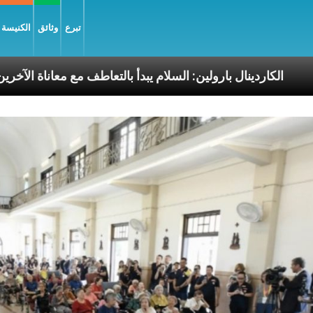
تبرع
وثائق
الكنيسة و
ت البابا الرسوليّة
الكاردينال بارولين: السلام يبدأ بال