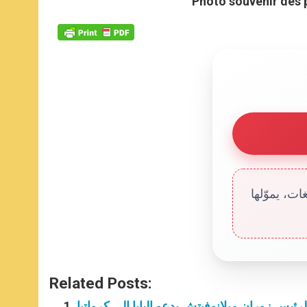
Photo souvenir des 
ت، يموّلها
Related Posts:
لرئيس زوران ميلانوفيتش يدعو البابا إلى كرواتيا