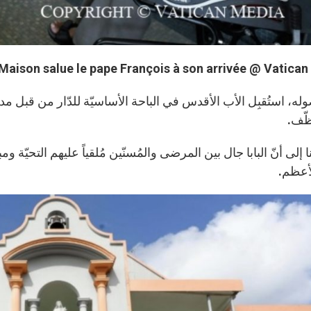
 Maison salue le pape François à son arrivée @ Vatica
له، استُقبِل الأب الأقدس في الباحة الأساسيّة للدّار من قبل م
ّف.
ا إلى أنّ البابا جال بين المرضى والمُسنّين مُلقياً عليهم التحيّة وم
لأعظم.