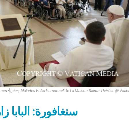
onnes Âgées, Malades Et Au Personnel De La Maison Sainte-Thérèse @ Vati
سنغافورة: البابا زا