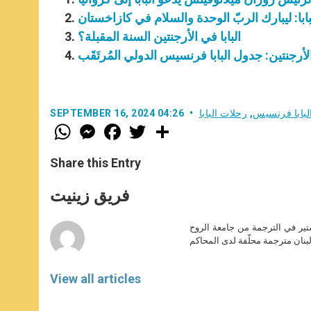
بابا: ليبارك الربّ الوحدة والسلام في كازاخستان
البابا في الأرجنتين السنة المقبلة؟
والأرجنتين: جدول البابا فرنسيس الدولي المُرتَقَب
لبابا فرنسيس
,
رحلات البابا
SEPTEMBER 16, 2024 04:26
W
M
F
T
S
h
e
a
w
h
a
s
c
i
a
t
s
e
t
r
Share this Entry
s
e
b
t
e
A
n
o
e
p
g
o
r
فريق زينيت
p
e
k
r
ير في الترجمة من جامعة الروح
بنان مترجمة محلّفة لدى المحاكم
View all articles