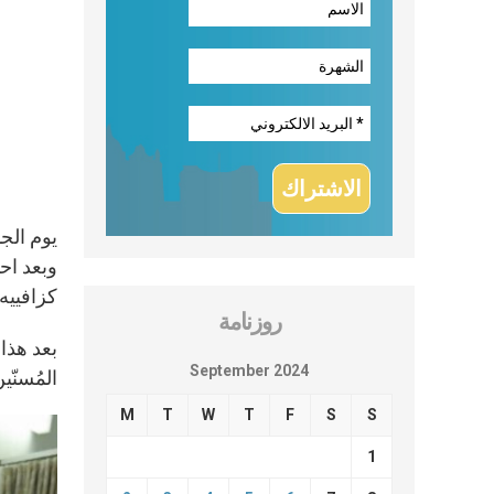
وبعد احت
كزافييه 
روزنامة
بعد هذا 
September 2024
المُسنّ
M
T
W
T
F
S
S
1