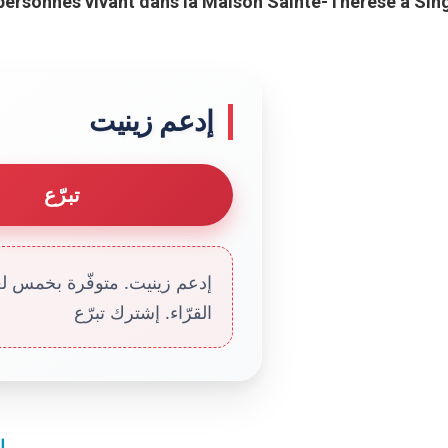
personnes vivant dans la Maison Sainte-Thérèse à Sin
إدعم زينيت
تبرّع
إدعم زينيت. متوفّرة بخمس لغا
القرّاء. إشترك تبرّع
ا