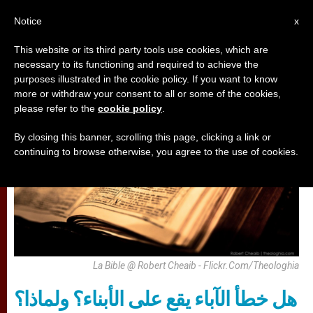
AR
Notice
x
This website or its third party tools use cookies, which are
necessary to its functioning and required to achieve the
تأمّلات
purposes illustrated in the cookie policy. If you want to know
more or withdraw your consent to all or some of the cookies,
please refer to the
cookie policy
.
By closing this banner, scrolling this page, clicking a link or
continuing to browse otherwise, you agree to the use of cookies.
La Bible @ Robert Cheaib - Flickr.com/theologhia
هل خطأ الآباء يقع على الأبناء؟ ولماذا؟