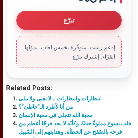
تبرّع
إدعم زينيت. متوفّرة بخمس لغات، يموّلها
القرّاء. إشترك تبرّع
Related Posts:
انتظارات وانتظارات….لا تفنى ولا تبلى
مَن أنا لأطرد الـ”خاطئ”؟
محبة الله تتجلى في محبة الإنسان
قلب يسوع مملوءٌ حنانًا، وكأنّه لا يجد فرحًا أعظم من
فرحه بالصّفح عن الخطأة، وهدايتهم إلى السّبيل