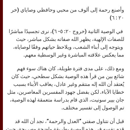
وأصنع رحمة إلى ألوف من محبي وحافظي وصاياي (خر
٢٠ : ٦)
في الوصية الثانية (خروج ٢٠: ٥- ٦)، نرى تجسيدًا مباشرًا
للصفات الإلهية، يظهر الله صفاته بشكل مباشر، حيث
ويتوجه إلى أبناء الشعب، ويلاحظ حياتهم وفقًا لوصاياه،
مما يعكس علاقته المباشرة وغير الوسطية معهم.
ومع ذلك، على مدى فترة طويلة، كان هناك سوء فهم
شائع بين من قرأ هذه الوصية بشكل سطحي، حيث كان
يُعتقد أن الله إله منتقم وغير عادل، يعاقب الأبناء بسبب
خطايا الآباء. لكن بفضل جهود المفسرين المعاصرين، مثل
جان بيير سونيت، الذي قام بدراسة متعمقة لهذه الوصية،
تم الوصول إلى تفسير مختلف.
قبل أن نتناول صفتي “العدل والرحمة”، نجد أن الله قد
قدم نفسه في هذه الوصية بطريقة واضحة وصريحة، حيث