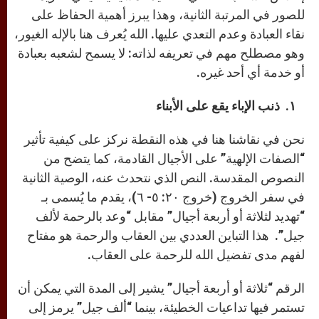
للصور في المرتبة الثانية، وهذا يبرز أهمية الحفاظ على
نقاء العبادة وعدم التعدي عليها. الله يُعرف هنا بالإله الغيور،
وهو مصطلح مهم في تعريفه لذاته: لا يسمح لشعبه بعبادة
أو خدمة أي أحد غيره.
١. ذنب الإباء يقع على الأبناء
نحن في نقاشنا هنا في هذه النقطة نركز على كيفية تأثير
“الصفات الإلهية” على الأجيال القادمة، كما يتضح من
النصوص المقدسة. النص الذي نتحدث عنه، الوصية الثانية
في سفر الخروج (خروج ٢٠: ٥- ٦)، يقدم ما يُسمى بـ
“تهديد لثلاثة أو أربعة أجيال” مقابل “وعد بالرحمة لألف
جيل”. هذا التباين العددي بين العقاب والرحمة هو مفتاح
لفهم مدى تفضيل الله للرحمة على العقاب.
الرقم “ثلاثة أو أربعة أجيال” يشير إلى المدة التي يمكن أن
تستمر فيها تداعيات الخطيئة، بينما “ألف جيل” يرمز إلى