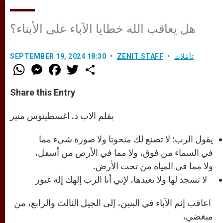
هل يعاقب الله خطايا الآباء على الأبناء؟
تأمّلات
ZENIT STAFF
SEPTEMBER 19, 2024 18:30
W
M
F
T
S
h
e
a
w
h
a
s
c
i
a
t
s
e
t
r
Share this Entry
s
e
b
t
e
A
n
o
e
p
g
o
r
بقلم الاب د. اغسطينوس منير
p
e
k
r
يقول الرب: لا تصنع لك منحوتا ولا صورة شيء مما
في السماء من فوق، ولا مما في الأرض من أسفل،
ولا مما في المياه من تحت الأرض.
لا تسجد لها ولا تعبدها، لإني أنا الرب إلهك إله غيور
اعاقب إثم الآباء في البنين، إلى الجيل الثالث والرابع، من
مبغضي،