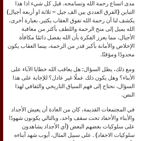
مدى اتساع رحمة الله وتسامحه. قبل كل شيء اذا هذا
التباين (الفرق العددي بين الف جيل – ثلاثة او أربعة أجيال)
يكشف لنا أن رحمة الله تفوق العقاب بكثير. بعبارة أخرى،
الله يميل إلى منح الرحمة واللطف بأكثر من معاقبة
الأجيال، مما يعزز الفكرة بأن الله يفضل دائمًا مكافأة
الإخلاص والأمانة بأكبر قدر من الرحمة، بينما العقاب يكون
محدودًا ومؤقتًا.
ومع ذلك، يظل السؤال: هل يعاقب الله خطايا الآباء على
الأبناء؟ وهل يكون ذلك عملًا غير عادل؟ للإجابة على هذا
السؤال، نحتاج إلى فهم السياق التاريخي والثقافي لهذا
النص.
في المجتمعات القديمة، كان من العادة أن يعيش الأجداد
والأبناء والأحفاد تحت سقف واحد، وبالتالي يكونون شهودًا
على سلوكيات بعضهم البعض (أي الأجداد يشاهدون
سلوكيات الاحفاد) . على سبيل المثال، أيوب شهد أبناءه