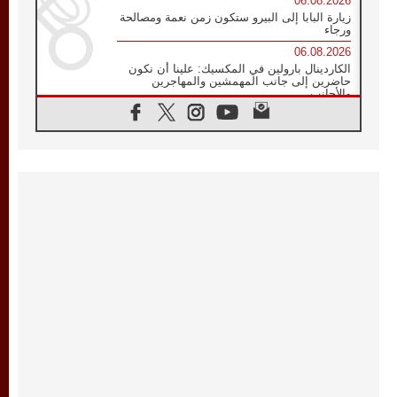
06.08.2026
زيارة البابا إلى البيرو ستكون زمن نعمة ومصالحة
ورجاء
06.08.2026
الكاردينال بارولين في المكسيك: علينا أن نكون
حاضرين إلى جانب المهمشين والمهاجرين
والأجانب
06.08.2026
البابا لاوُن الرابع عشر للشباب في أسيزي:
"أوروبا والعالم يبحثان اليوم عن قديسين جُدد
فيكم"
06.08.2026
البابا في أسيزي يتحدث إلى الشباب المشاركين
في لقاء الشباب الفرنسيسكاني
06.08.2026
البابا لاوُن الرابع عشر يبرق معزيا بوفاة
الكاردينال جوليو دوارتي لانغا
05.08.2026
في مقابلته العامة مع المؤمنين البابا لاوُن الرابع
عشر يواصل الحديث عن الدستور في الليتورجيا
المقدسة مسلطا الضوء على صلاة الكنيسة
05.08.2026
البابا لاوُن الرابع عشر يزور في تشرين الثاني
٢٠٢٦ أوروغواي والأرجنتين وبيرو