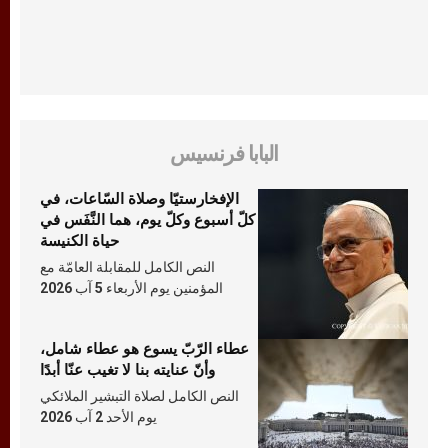
البابا فرنسيس
الإفخارستيّا وصلاة السّاعات، في
كلّ أسبوع وكلّ يوم، هما النَّفَس في
حياة الكنيسة
النص الكامل للمقابلة العامّة مع
المؤمنين يوم الأربعاء 5 آب 2026
عطاء الرّبّ يسوع هو عطاء شامل،
وأنّ عنايته بنا لا تغيب عنّا أبدًا
النص الكامل لصلاة التبشير الملائكي
يوم الأحد 2 آب 2026