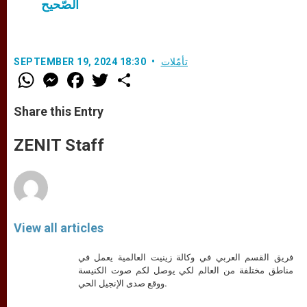
الصّحيح
تأمّلات
SEPTEMBER 19, 2024 18:30
W
M
F
T
S
h
e
a
w
h
a
s
c
i
a
t
s
e
t
r
Share this Entry
s
e
b
t
e
A
n
o
e
p
g
o
r
ZENIT Staff
p
e
k
r
View all articles
فريق القسم العربي في وكالة زينيت العالمية يعمل في
مناطق مختلفة من العالم لكي يوصل لكم صوت الكنيسة
ووقع صدى الإنجيل الحي.