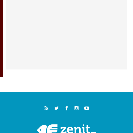
05.08.2026
خمسون عاما على استشهاد الأسقف الأرجنتيني
الطوباوي إنريكي أنجيليلي