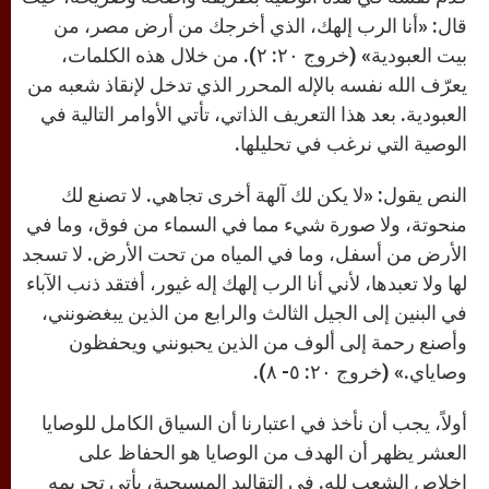
قال: «أنا الرب إلهك، الذي أخرجك من أرض مصر، من
بيت العبودية» (خروج ٢٠: ٢). من خلال هذه الكلمات،
يعرّف الله نفسه بالإله المحرر الذي تدخل لإنقاذ شعبه من
العبودية. بعد هذا التعريف الذاتي، تأتي الأوامر التالية في
الوصية التي نرغب في تحليلها.
النص يقول: «لا يكن لك آلهة أخرى تجاهي. لا تصنع لك
منحوتة، ولا صورة شيء مما في السماء من فوق، وما في
الأرض من أسفل، وما في المياه من تحت الأرض. لا تسجد
لها ولا تعبدها، لأني أنا الرب إلهك إله غيور، أفتقد ذنب الآباء
في البنين إلى الجيل الثالث والرابع من الذين يبغضونني،
وأصنع رحمة إلى ألوف من الذين يحبونني ويحفظون
وصاياي.» (خروج ٢٠: ٥- ٨).
أولاً، يجب أن نأخذ في اعتبارنا أن السياق الكامل للوصايا
العشر يظهر أن الهدف من الوصايا هو الحفاظ على
إخلاص الشعب لله. في التقاليد المسيحية، يأتي تحريمه