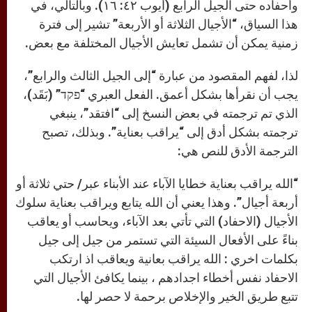
وأحفاده حتى الجيل الرابع (أيوب ٤٢: ١٦). وبالتالي، في
هذا السياق، “الأجيال الثلاثة أو الأربعة” تشير إلى فترة
زمنية يمكن أن تشمل تعايش الأجيال المختلفة مع بعض.
لذا، لفهم المقصود من عبارة “إلى الجيل الثالث والرابع”،
يجب أن نقرأها بشكل أعمق. الفعل العبري “פקד” (بَقَد)،
الذي تم ترجمته في بعض النسخ إلى “افتقد”، ينبغي
ترجمته بشكل أدق إلى “يراقب بعناية”. وبذلك، تصبح
الترجمة الأدق للنص هي:
“الله يراقب بعناية خطايا الآباء عند الأبناء عبر/ حتي ثلاثة أو
أربعة أجيال”. وهذا يعني أن الله يتابع ويراقب بعناية سلوك
الأجيال (الاحفاد) التي تأتي بعد الآباء، ويحاسب أو يعاقب
بناءً على الأفعال السيئة التي تستمر من جيل إلى جيل
بكلمات اخري : الله يراقب بعانية ويعاقب اذ ارتكب
الاحفاد نفس أخطاء اجدادهم ، بينما يكافئ الأجيال التي
تتبع طريق الخير والإخلاص برحمة لا حصر لها.