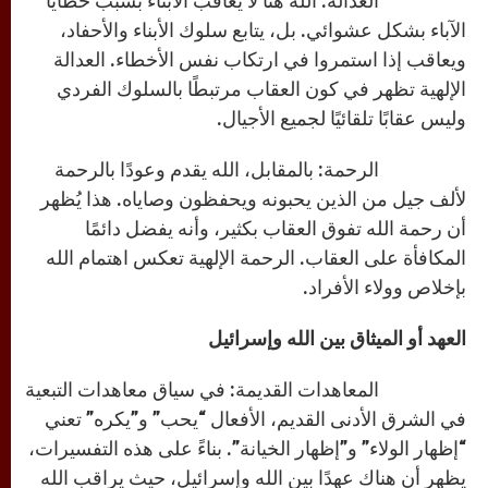
العدالة: الله هنا لا يعاقب الأبناء بسبب خطايا
الآباء بشكل عشوائي. بل، يتابع سلوك الأبناء والأحفاد،
ويعاقب إذا استمروا في ارتكاب نفس الأخطاء. العدالة
الإلهية تظهر في كون العقاب مرتبطًا بالسلوك الفردي
وليس عقابًا تلقائيًا لجميع الأجيال.
الرحمة: بالمقابل، الله يقدم وعودًا بالرحمة
لألف جيل من الذين يحبونه ويحفظون وصاياه. هذا يُظهر
أن رحمة الله تفوق العقاب بكثير، وأنه يفضل دائمًا
المكافأة على العقاب. الرحمة الإلهية تعكس اهتمام الله
بإخلاص وولاء الأفراد.
العهد أو الميثاق بين الله وإسرائيل
المعاهدات القديمة: في سياق معاهدات التبعية
في الشرق الأدنى القديم، الأفعال “يحب” و”يكره” تعني
“إظهار الولاء” و”إظهار الخيانة”. بناءً على هذه التفسيرات،
يظهر أن هناك عهدًا بين الله وإسرائيل، حيث يراقب الله