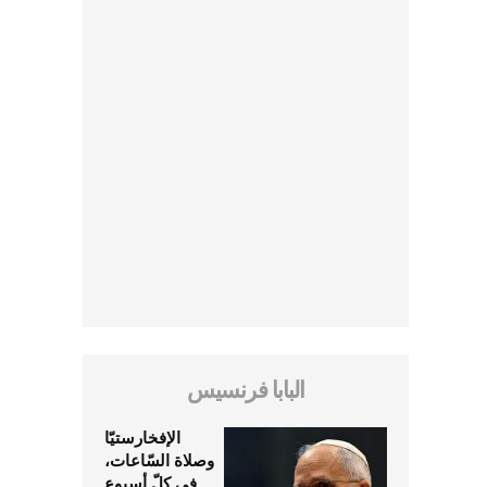
البابا فرنسيس
الإفخارستيّا
وصلاة السّاعات،
في كلّ أسبوع