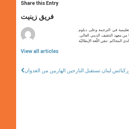
t
s
e
t
r
Share this Entry
s
e
b
t
e
A
n
o
e
p
g
o
r
فريق زينيت
p
e
k
r
تعليمية في الترجمة وعلى دبلوم
ا من معهد التثقيف الديني العالي.
دى المحاكم. تتقن اللّغة الإيطاليّة
View all articles
ر
كنائس لبنان تستقبل النازحين الهاربين من العدوان