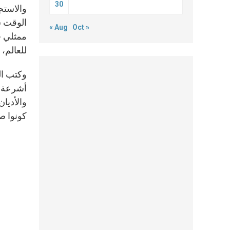
30
« Aug
Oct »
ممثلي ج
للعالم، 
وكتب ال
أشرعة ا
والأديان
كونوا ص