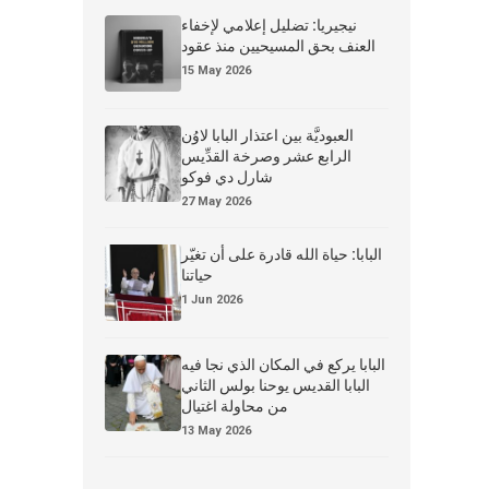
نيجيريا: تضليل إعلامي لإخفاء
العنف بحق المسيحيين منذ عقود
15 May 2026
العبوديَّة بين اعتذار البابا لاوُن
الرابع عشر وصرخة القدِّيس
شارل دي فوكو
27 May 2026
البابا: حياة الله قادرة على أن تغيّر
حياتنا
1 Jun 2026
البابا يركع في المكان الذي نجا فيه
البابا القديس يوحنا بولس الثاني
من محاولة اغتيال
13 May 2026