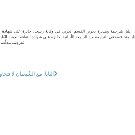
ن إيليا، مُترجمة ومديرة تحرير القسم العربي في وكالة زينيت. حائزة على شهادة 
ا متخصّصة في الترجمة من الجامعة اللّبنانية. حائزة على شهادة الثقافة الدينية العُلي
مُترجمة محلَّفة ل
البابا: مع الشّيطان لا نتحاو