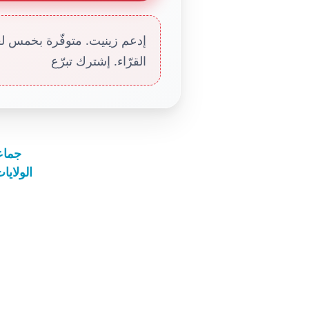
إدعم زينيت. متوفّرة بخمس لغا
القرّاء. إشترك تبرّع
جماعة
الولايات