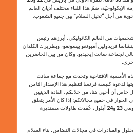
p
e
k
الأزمة الإيكولوجيّة، ضمّ هذا اللقاء مختلف أديان العالم
r
لأخوية من أجل “تخيل السلام” بين جميع الشعوب.
شخصيات من العالم الكاثوليكي، أبرزهم رئيس
نشاسا فريدولين أمبونغو بيسونغو، وبطريرك الكلدان
الي لجماعة سانت إيجيديو. وكان من بين الحاضرين
أخرى.
ذه الأمسية الافتتاحية وتحدث مع جماعة سانت
ها لدعوة كنيسة فرنسا لتنظيم هذا الإصدار الثامن
 خاص أن أحيي هنا، من خلالكم، القادة الدينيين
 الحوار في جميع مجالاتكم: إذا كان الأمر يتعلق
بالعدالة والحقيقة، فإنّ هذا التبادل لا يمكن أن يؤدي إلا إلى الوحدة. في يومي 23 و24 أيلول، عُقدت طاولات مستديرة
لول والمبادرات في مجالات التضامن، بناء السلام