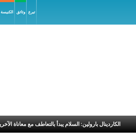
تبرع
وثائق
الكنيسة و
 الرسوليّة
الكاردينال بارولين: السلام يبدأ بالتعاطف مع