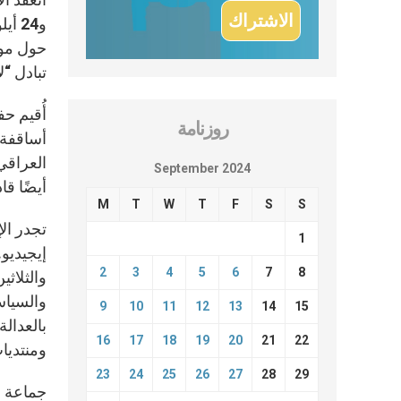
حول موض
تبادل “ل
أُقيم ح
روزنامة
أساقفة 
العراقي
September 2024
أيضًا قا
M
T
W
T
F
S
S
تجدر ال
1
إيجيديو
2
3
4
5
6
7
8
والثلاث
والسياس
9
10
11
12
13
14
15
16
17
18
19
20
21
22
ومنتديا
23
24
25
26
27
28
29
جماعة س