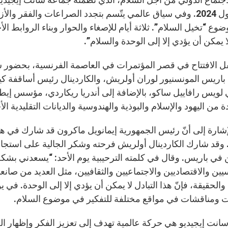
و24 أيلول 2024. وفي سياق عالمي يتّسم بتجدد الصراعات والفقر و
وع “تخيل السلام”. ثلاثة أيام للإصغاء والحوار وبناء الروابط ا
ا يمكن أن يؤدي إلا إلى الوحدة والسلام”.
فل الافتتاح في قصر المؤتمرات في العاصمة الفرنسية، بحضور 
باريس المونسنيور لوران أولريش، والكاردينال رئيس أساقفة كي
 لويس رافاييل ساكو، بالإضافة إلى أندريا ريكاردي، مؤسس إيط
دة من اليهود والإسلام والبوذية والهندوسية والديانات التقليدية ال
إشارة إلى أنّ رئيس الجمهورية إيمانويل ماكرون قد شارك في ه
. وقد شارك الكاردينال أولريش فرحته وشكر الجالية على استجابت
ين في باريس. وقال في كلمته الترحيبية يوم الأحد: “يسعدني بشكل
يين والاقتصاديين والاجتماعيين والثقافيين، مثل العديد من صانعي
ت ومناقشات في مواقع مختلفة للتفكير في موضوع السلام.
انت إيجيديو هي حركة عالمية تهدف إلى تعزيز الفكر وإظهار الح