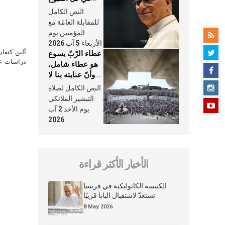
وكلّ يوم، هما
النص الكامل
النَّفَس في حياة
للمقابلة العامّة مع
الكنيسة
المؤمنين يوم
الأربعاء 5 آب 2026
ألين كنعا
عطاء الرّبّ يسوع
دراسات علي
هو عطاء شامل،
وأنّ عنايته بنا لا
تغيب عنّا أبدًا
النص الكامل لصلاة
التبشير الملائكي
يوم الأحد 2 آب
2026
الأخبار الأكثر قراءة
الكنيسة الكاثوليكية في فرنسا
تستعدّ لاستقبال البابا قريبًا
8 May 2026