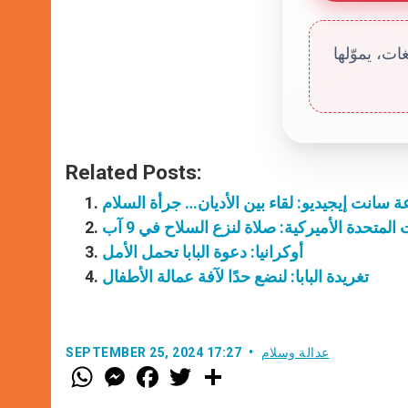
ت، يموّلها
Related Posts:
 سانت إيجيديو: لقاء بين الأديان… جرأة السلام
 المتحدة الأميركية: صلاة لنزع السلاح في 9 آب
أوكرانيا: دعوة البابا تحمل الأمل
تغريدة البابا: لنضع حدًا لآفة عمالة الأطفال
عدالة وسلام
SEPTEMBER 25, 2024 17:27
W
M
F
T
S
h
e
a
w
h
a
s
c
i
a