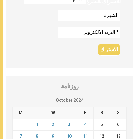
للاشتراك بالنشرة
روزنامة
October 2024
M
T
W
T
F
S
S
1
2
3
4
5
6
7
8
9
10
11
12
13