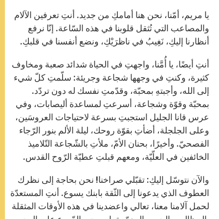
A
n
o
e
p
g
o
r
يا مريم، أمّنا، نحن هنا أمامكِ من جديد. أنتِ تعرفين الآلام
p
e
k
r
والمصاعب التي تُثقل قلوبنا في هذه السّاعة. إنّا نرفع
أنظارنا إليكِ، نَغِيبُ في ناظرَيْكِ، ونضع أنفسنا في قلبكِ.
أنتِ أيضًا، يا أُمَّنا، واجهتِ في الحياة شدائد صعبة ومخاوف
كثيرة، وكنتِ في وجهها شجاعة وجريئة: سلّمتِ كلّ شيء
إلى الله، وأجبتهِ بمحبّة، وقدّمتِ نفسك له دون تردّد.
بمحبّة وقوّة وشجاعة، أسرعتِ لمساعدة أليصابات، وفي
عرس قانا الجليل استجبتِ بسرعة لاحتياجات العروسَين،
وعلى الجلجلة، أضأتِ بقوّة روحك، ليلة الألم بنور الرّجاء
الفصحيّ. وأخيرًا، بحنان الأمّ، ملأتِ بالشّجاعة التّلاميذ
الخائفين في العلّيّة، ومعهم قبلتِ عطيّة الرّوح القدس.
والآن نتوسّل إليكِ: تقبّلي صراخنا! نحن بحاجة إلى نظرك
العطوف الذي يدعونا إلى الثّقة بابنك يسوع. أنتِ المستعدّة
لحمل آلامنا معنا، تعالي واعضدينا في هذه الأوقات المثقلة