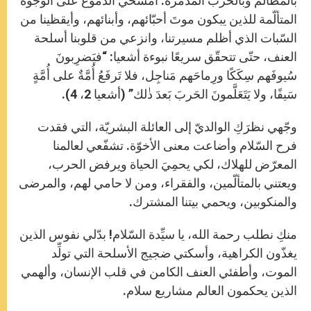
بالمظالم وبالحرب المدمّرة. امسحي الدّموع على الوجوه
المتألّمة للذين يبكون موتَ أحبّائهم، وأبنائهم، وأيقظينا من
السّبات الذي أظلم مسيرتنا، وانزعي من قلوبنا أسلحة
العنف، حتّى تتحقّق سريعًا نبوءة أشعيا: “فيَضرِبونَ
سُيوفَهم سِكَكًا ورِماحَهم مَناجِل، فلا تَرفَعُ أُمَّةٌ على أُمَّةٍ
سَيفًا، ولا يَتَعَلَّمونَ الحَربَ بَعدَ ذٰلك” (أشعيا 2، 4).
وجّهي نظرَكِ الوالديّ إلى العائلة البشريّة، التي فقدت
فرح السّلام وأضاعت معنى الأخوّة. تشفّعي لعالمنا
المعرّض للهلاك، لكي يحمِيَ الحياة ويرفض الحرب،
ويعتني بالمتألّمين، والفقراء، ومن لا حامي لهم، والمرضى
والمنكوبين، ويحمي بيتنا المشترك.
منكِ نطلب رحمة الله، يا سيِّدة السّلام! بدّلي نفوس الذين
يغذّون الكراهية، وأسكتي ضجيج الأسلحة التي تولِّد
الموت، وأطفئي العنف الكامن في قلب الإنسان، وألهمي
الذين يحكمون العالم مشاريع سلام.