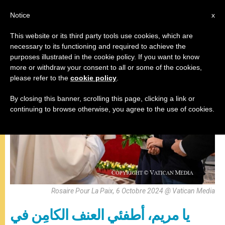
AR
Notice
x
This website or its third party tools use cookies, which are
necessary to its functioning and required to achieve the
,
البابا فرنسيس
صلاة
purposes illustrated in the cookie policy. If you want to know
more or withdraw your consent to all or some of the cookies,
please refer to the
cookie policy
.
By closing this banner, scrolling this page, clicking a link or
continuing to browse otherwise, you agree to the use of cookies.
Rosaire Pour La Paix, 6 Octobre 2024 @ Vatican Media
يا مريم، أطفئي العنف الكامِن في