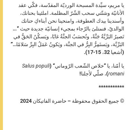
يا مريم
،
سيِّدة المسبحة الورديّة المقدّسة، فكّي عقد
الأنانيّة وشتّتي سحب الشّرّ المظلمة. املئينا بحنانك،
وأسندينا بيدك العطوفة، وامنحينا نحن أبناءكِ حنانك
الوالديّ، فنمتلئ بالرّجاء بمجيء إنسانيّة جديدة حيث “…
تَصيرُ البَرِّيَّةُ جَنَّةً، وتُحسَبُ الجنَّةُ غابًا، ويَسكُنُ الحَقُّ في
البَرِّيَّة، ويَستَمِرُّ البِرُّ في الجنَّة، ويَكونُ عَمَلُ البِرِّ سَلامًا…”
(أشعيا 32، 15-17).
يا أمّنا، يا ”خلاص الشّعب الرّوماني“ (
Salus populi
romani
)، صلّي لأجلنا!
***********
© جميع الحقوق محفوظة – حاضرة الفاتيكان 2024