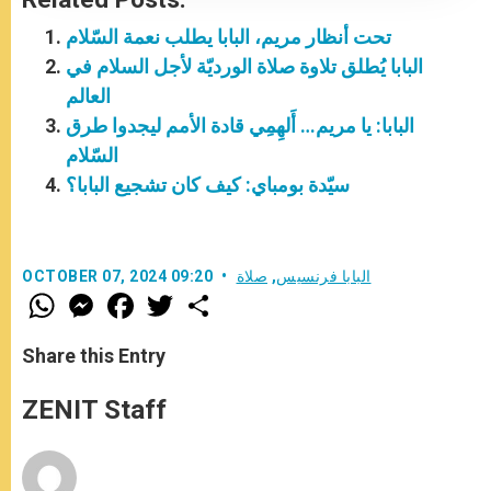
تحت أنظار مريم، البابا يطلب نعمة السّلام
البابا يُطلق تلاوة صلاة الورديّة لأجل السلام في
العالم
البابا: يا مريم… أَلهِمِي قادة الأمم ليجدوا طرق
السّلام
سيّدة بومباي: كيف كان تشجيع البابا؟
البابا فرنسيس
,
صلاة
OCTOBER 07, 2024 09:20
W
M
F
T
S
h
e
a
w
h
a
s
c
i
a
t
s
e
t
r
Share this Entry
s
e
b
t
e
A
n
o
e
p
g
o
r
ZENIT Staff
p
e
k
r