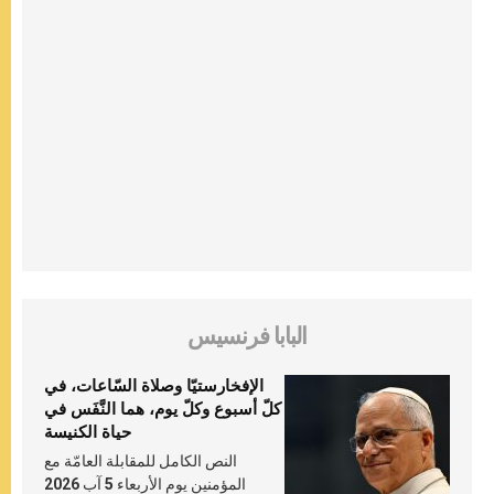
البابا فرنسيس
الإفخارستيّا وصلاة السّاعات، في
كلّ أسبوع وكلّ يوم، هما النَّفَس في
حياة الكنيسة
النص الكامل للمقابلة العامّة مع
المؤمنين يوم الأربعاء 5 آب 2026