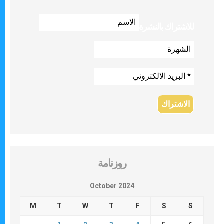
للاشتراك بالنشرة
روزنامة
October 2024
M
T
W
T
F
S
S