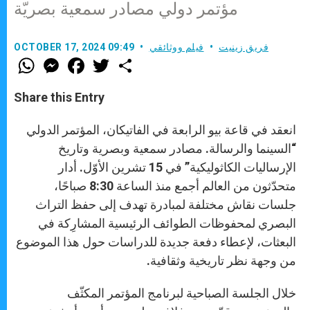
مؤتمر دولي مصادر سمعية بصريّة
فريق زينيت
فيلم ووثائقي
OCTOBER 17, 2024 09:49
W
M
F
T
S
h
e
a
w
h
a
s
c
i
a
t
s
e
t
r
Share this Entry
s
e
b
t
e
A
n
o
e
p
g
o
r
انعقد في قاعة بيو الرابعة في الفاتيكان، المؤتمر الدولي
p
e
k
r
“السينما والرسالة. مصادر سمعية وبصرية وتاريخ
الإرساليات الكاثوليكية” في 15 تشرين الأوّل. أدار
متحدّثون من العالم أجمع منذ الساعة 8:30 صباحًا،
جلسات نقاش مختلفة لمبادرة تهدف إلى حفظ التراث
البصري لمحفوظات الطوائف الرئيسية المشارِكة في
البعثات، لإعطاء دفعة جديدة للدراسات حول هذا الموضوع
من وجهة نظر تاريخية وثقافية.
خلال الجلسة الصباحية لبرنامج المؤتمر المكثّف