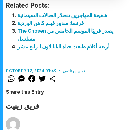
Related Posts:
شفيعة المهاجرين تتصدّر الصالات السينمائية
فرنسا: صدور فيلم كاهن الوردية
The Chosen يصدر قريبًا الموسم الخامس من
مسلسل
أربعة أفلام طبعت حياة البابا لاون الرابع عشر
فيلم ووثائقي
OCTOBER 17, 2024 09:49
W
M
F
T
S
h
e
a
w
h
a
s
c
i
a
t
s
e
t
r
Share this Entry
s
e
b
t
e
A
n
o
e
p
g
o
r
فريق زينيت
p
e
k
r