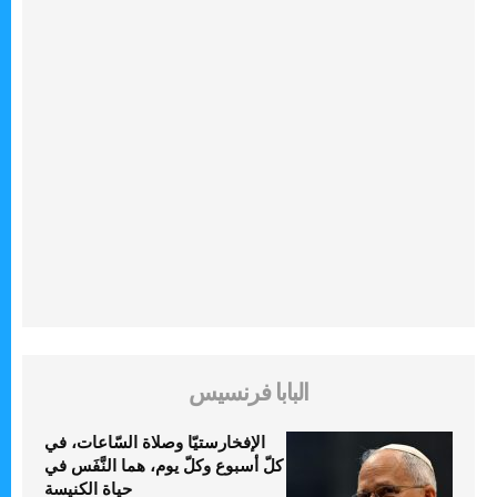
البابا فرنسيس
الإفخارستيّا وصلاة السّاعات، في
كلّ أسبوع وكلّ يوم، هما النَّفَس في
حياة الكنيسة