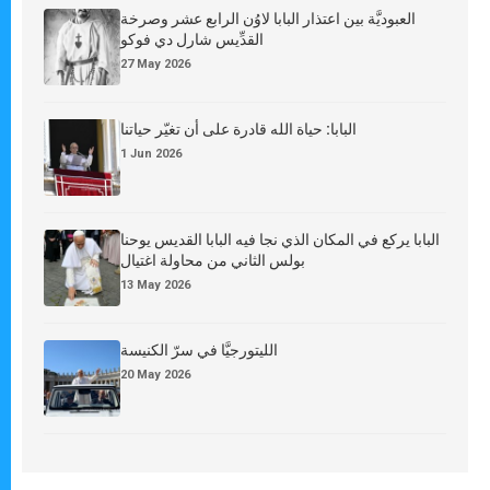
العبوديَّة بين اعتذار البابا لاوُن الرابع عشر وصرخة
القدِّيس شارل دي فوكو
27 May 2026
البابا: حياة الله قادرة على أن تغيّر حياتنا
1 Jun 2026
البابا يركع في المكان الذي نجا فيه البابا القديس يوحنا
بولس الثاني من محاولة اغتيال
13 May 2026
الليتورجيَّا في سرّ الكنيسة
20 May 2026