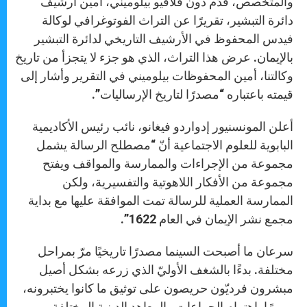
والمتخصص، قدّم دون فلافيو بيلوميني، أمين أرشيف
دائرة التبشير، تقريرًا عن التراث الفوتوغرافي لوكالة
فيدس المحفوظ في الأرشيف التاريخي لدائرة التبشير
بالإيمان. عرض هذا التراث، الذي هو جزء لا يتجزأ من تاريخ
وكالتنا، أمين المحفوظات بيلوميني في التقرير وأشار إلى
قيمته باعتباره “مصدرًا لتاريخ الإرساليات”.
أعلن المونسنيور إدواردو فيغانو، نائب رئيس الأكاديمية
البابوية للعلوم الاجتماعية أنّ “مصطلح الرسالة يشمل
مجموعة من الإجراءات والممارسة والمواقف ويفتح
مجموعة من الأفكار اللاهوتية والتفسيرية، ولكن
الممارسة العملية للرسالة تمت الموافقة عليها مع بداية
مجمع نشر الإيمان في العام 1622”.
سرعان ما أصبحت السينما مصدرًا تاريخيًا مرّ بمراحل
مختلفة. بدءًا بالشغف الأوليّ الذي زرعه بشكل أصيل
مبشرون فرديّون حريصون على توثيق ما كانوا يختبرونه،
مرورًا باهتمام الجماعات والمعاهد الدينية المختلفة