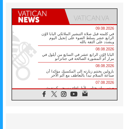
09.08.2026
في كلمته قبل صلاة التبشير الملائكي البابا لاوُن
الرابع عشر يسلط الضوء على إنجيل اليوم
ويشدد على الثقة بالله
08.08.2026
البابا لاوُن الرابع عشر في السابع من أيلول في
مزار أم المشورة الصالحة في جناتزانو
08.08.2026
بارولين يختتم زيارته إلى المكسيك مؤكدا أن
صناعة السلام تبدأ بالتعاطف مع ألم الآخر
07.08.2026
صدور بيان ختامي لأول لقاء مسيحي كونفوشي
بمشاركة الدائرة الفاتيكانية للحوار بين الأديان
07.08.2026
الكاردينال ستورلا: زيارة البابا لاوُن الرابع عشر
ستكون بشرى سارة للأوروغواي بأكملها
07.08.2026
الفاتيكان يعلن برنامج الزيارة الرسولية للبابا لاوُن
الرابع عشر إلى فرنسا