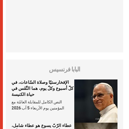
البابا فرنسيس
الإفخارستيّا وصلاة السّاعات، في
كلّ أسبوع وكلّ يوم، هما النَّفَس في
حياة الكنيسة
النص الكامل للمقابلة العامّة مع
المؤمنين يوم الأربعاء 5 آب 2026
عطاء الرّبّ يسوع هو عطاء شامل،