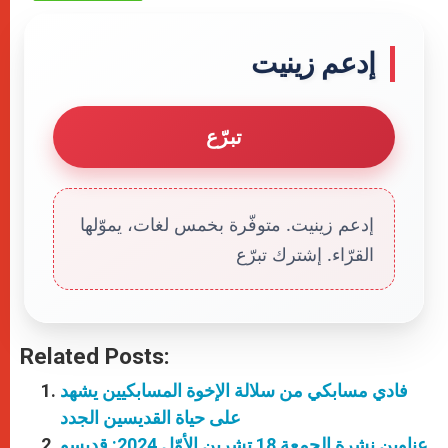
إدعم زينيت
تبرّع
إدعم زينيت. متوفّرة بخمس لغات، يموّلها
القرّاء. إشترك تبرّع
Related Posts:
فادي مسابكي من سلالة الإخوة المسابكيين يشهد
على حياة القديسين الجدد
عناوين نشرة الجمعة 18 تشرين الأوّل 2024: قديسو