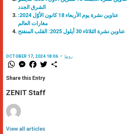
الشرق الجدد
عناوين نشرة يوم الأربعاء 18 كانون الأوّل 2024:
مغارات العالم
عناوين نشرة الثلاثاء 30 أيلول 2025: القلب المنفتح
روما
OCTOBER 17, 2024 18:06
W
M
F
T
S
h
e
a
w
h
a
s
c
i
a
t
s
e
t
r
Share this Entry
s
e
b
t
e
A
n
o
e
p
g
o
r
ZENIT Staff
p
e
k
r
View all articles