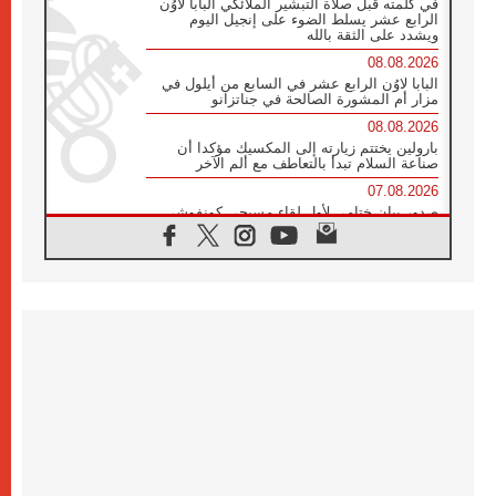
في كلمته قبل صلاة التبشير الملائكي البابا لاوُن
الرابع عشر يسلط الضوء على إنجيل اليوم
ويشدد على الثقة بالله
08.08.2026
البابا لاوُن الرابع عشر في السابع من أيلول في
مزار أم المشورة الصالحة في جناتزانو
08.08.2026
بارولين يختتم زيارته إلى المكسيك مؤكدا أن
صناعة السلام تبدأ بالتعاطف مع ألم الآخر
07.08.2026
صدور بيان ختامي لأول لقاء مسيحي كونفوشي
بمشاركة الدائرة الفاتيكانية للحوار بين الأديان
07.08.2026
الكاردينال ستورلا: زيارة البابا لاوُن الرابع عشر
ستكون بشرى سارة للأوروغواي بأكملها
07.08.2026
الفاتيكان يعلن برنامج الزيارة الرسولية للبابا لاوُن
الرابع عشر إلى فرنسا
07.08.2026
في الذكرى الـ ٨١ لحادثة هيروشيما الكنيسة في
اليابان تنظم ١٠ أيام للصلاة على نية السلام
07.08.2026
الكنيسة في الأوروغواي: زيارة البابا ستعزز
الإيمان والرجاء