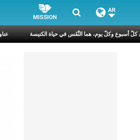
AR
MISSION
ة السّاعات، في كلّ أسبوع وكلّ يوم، هما النَّفَس في حياة الكنيس