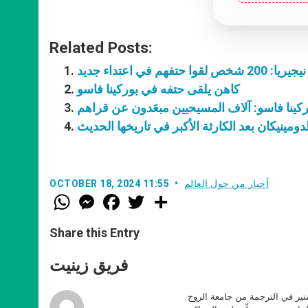
Related Posts:
نيجيريا: 200 شخص لقوا حتفهم في اعتداء جديد
كاهن يلقى حتفه في بوركينا فاسو
ركينا فاسو: آلاف المسيحيين مبعَدون عن قراهم
لدومينيكان بعد الكارثة الأكبر في تاريخها الحديث
أخبار من حول العالم
OCTOBER 18, 2024 11:55
W
M
F
T
S
h
e
a
w
h
a
s
c
i
a
t
s
e
t
r
Share this Entry
s
e
b
t
e
A
n
o
e
p
g
o
r
فريق زينيت
p
e
k
r
ير في الترجمة من جامعة الروح