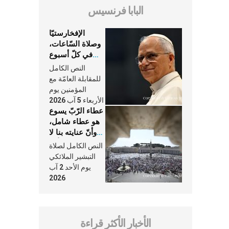
البابا فرنسيس
الإفخارستيّا
وصلاة السّاعات،
في كلّ أسبوع
وكلّ يوم، هما
النص الكامل
النَّفَس في حياة
للمقابلة العامّة مع
الكنيسة
المؤمنين يوم
الأربعاء 5 آب 2026
عطاء الرّبّ يسوع
هو عطاء شامل،
وأنّ عنايته بنا لا
تغيب عنّا أبدًا
النص الكامل لصلاة
التبشير الملائكي
يوم الأحد 2 آب
2026
الأخبار الأكثر قراءة