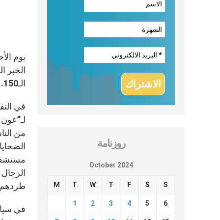
الـ150.
في التفا
لـ”عون ا
من الناس
روزنامة
الضحايا
October 2024
الرجال ا
M
T
W
T
F
S
S
طردهم ا
1
2
3
4
5
6
في سياق