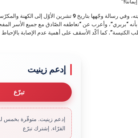
يماننا!”
من ناحيته، وفي رسالة وجّهها بتاريخ 9 تشرين الأو
أنه “بربري”، وأعرب عن “تعاطفه الصّادق مع جميع الأسر المفجوعة
ب الكنيسة”. كما أكّد الأسقف على أهمية عدم الإصابة بالإحباط 
إدعم زينيت
تبرّع
إدعم زينيت. متوفّرة بخمس لغا
القرّاء. إشترك تبرّع