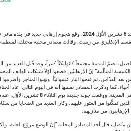
يوم الأحد 6 تشرين الأوّل 2024، وقع هجوم إرهابي جديد
صيل، تضمّ المدينة مجتمعاً كاثوليكيّاً كبيراً، وقد قُتل العديد 
لكنيسة المتألّمة” إنّ الإرهابيّين قطعوا أوّلاً شبكات الهاتف ال
 بعد القدّاس. ثم فتحوا النار عشوائيّاً، ونهبوا المتاجر وأضرموا 
 أحياء. كما وذكرت المصادر نفسها أنه في اليوم التالي، عاد الج
مستشفى المدينة. ووقعت جولة جديدة 
لذين تمكّنوا من العثور عليهم. وكان العديد من الضحايا من سكان
لإرهابيون من منازلهم.
 متّصل، قال أحد المصادر المحلية “إنّ الوضع مروّع للغاية، ول