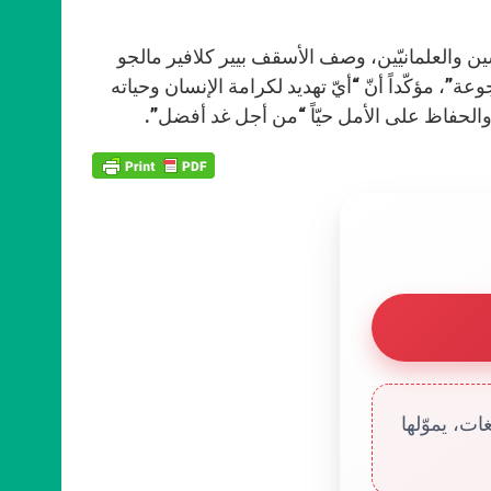
ّل إلى الكهنة والمكرّسين والعلمانيّين، وصف الأسقف بيير كلافير مالجو
”، مؤكّداً أنّ “أيّ تهديد لكرامة الإنسان وحياته
والحفاظ على الأمل حيّاً “من أجل غد أفضل”.
ت، يموّلها