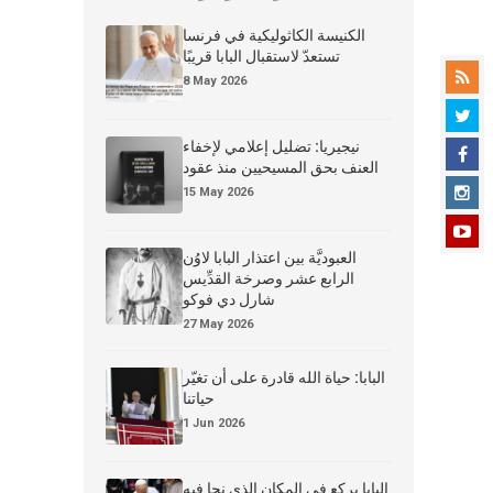
الكنيسة الكاثوليكية في فرنسا
تستعدّ لاستقبال البابا قريبًا
8 May 2026
نيجيريا: تضليل إعلامي لإخفاء
العنف بحق المسيحيين منذ عقود
15 May 2026
العبوديَّة بين اعتذار البابا لاوُن
الرابع عشر وصرخة القدِّيس
شارل دي فوكو
27 May 2026
البابا: حياة الله قادرة على أن تغيّر
حياتنا
1 Jun 2026
البابا يركع في المكان الذي نجا فيه