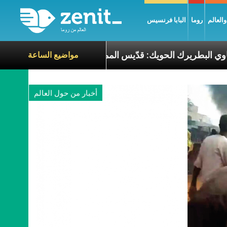
العالم
روما
البابا فرنسيس
الطوباوي البطريرك الحويك: قدّيس الممكن في قلب ا
مواضيع الساعة
أخبار من حول العالم