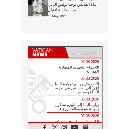
البابا القديس يوحنا بولس الثاني
من محاولة اغتيال
13 May 2026
06.08.2026
الاجتماع الشهري للمطارنة
الموارنة
06.08.2026
الكاردينال روسي: زيارة البابا
لاوُن إلى الأرجنتين هي تكريم
للبابا فرنسيس
06.08.2026
زيارة البابا إلى البيرو ستكون
زمن نعمة ومصالحة ورجاء
06.08.2026
الكاردينال بارولين في المكسيك:
علينا أن نكون حاضرين إلى جانب