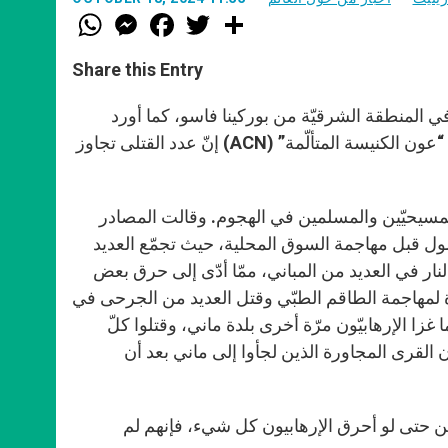
W
M
F
T
S
h
e
a
w
h
a
s
c
i
a
t
s
e
t
r
Share this Entry
s
e
b
t
e
A
n
o
e
p
g
o
r
 في بلدة ماني في المنطقة الشرقيّة من بوركينا فاسو، كما أورد
p
e
k
الخبر القسم الإنكليزي من زينيت. وقالت مصادر محلية مختلفة لمنظمة “عون الكنيسة المتألّمة” (ACN) إنّ عدد القتلى تجاوز
r
من المسيحيّين والمسلمين في الهجوم. وقالت المصادر
محمول قبل مهاجمة السوق المحلية، حيث تجمّع العديد
النار في العديد من المباني، ممّا أدّى إلى حرق بعض
ناة لمهاجمة الطاقم الطبّي وقتل العديد من الجرحى في
يوم الثلاثاء 8 تشرين الأوّل، عندما غزا الإرهابيّون مرّة أخرى بلدة ماني، وقتلوا كلّ
 القرى المجاورة الذين لجأوا إلى ماني بعد أن
كن حتى لو أحرق الإرهابيون كل شيء، فإنهم لم