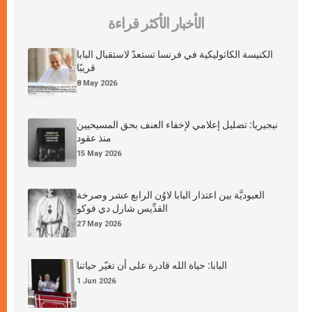
الأخبار الأكثر قراءة
الكنيسة الكاثوليكية في فرنسا تستعدّ لاستقبال البابا
قريبًا
8 May 2026
نيجيريا: تضليل إعلامي لإخفاء العنف بحق المسيحيين
منذ عقود
15 May 2026
العبوديَّة بين اعتذار البابا لاوُن الرابع عشر وصرخة
القدِّيس شارل دي فوكو
27 May 2026
البابا: حياة الله قادرة على أن تغيّر حياتنا
1 Jun 2026