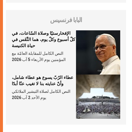
البابا فرنسيس
الإفخارستيّا وصلاة السّاعات، في
كلّ أسبوع وكلّ يوم، هما النَّفَس في
حياة الكنيسة
النص الكامل للمقابلة العامّة مع
المؤمنين يوم الأربعاء 5 آب 2026
عطاء الرّبّ يسوع هو عطاء شامل،
وأنّ عنايته بنا لا تغيب عنّا أبدًا
النص الكامل لصلاة التبشير الملائكي
يوم الأحد 2 آب 2026