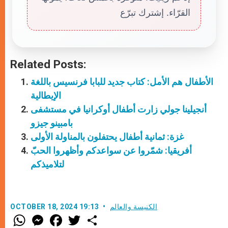
القرّاء. إشترك تبرّع
Related Posts:
الأطفال هم الأمل: كتاب جديد للبابا فرنسيس باللغة
الإيطالية
أنجيلينا جولي زارت أطفال أوكرانيا في مستشفى
بامبينو جيزو
غزة: ثمانية أطفال يحتفلون بالمناولة الأولى
أفريقيا: شمّروا عن سواعدكم وأظهروا الحبّ
لتلاميذكم
الكنيسة والعالم
OCTOBER 18, 2024 19:13
W
M
F
T
S
h
e
a
w
h