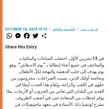
فريق زينيت
الكنيسة والعالم
OCTOBER 18, 2024 19:13
W
M
F
T
S
h
e
a
w
h
a
s
c
i
a
t
s
e
t
r
Share this Entry
s
e
b
t
e
A
n
o
e
p
g
o
r
في 13 تشرين الأوّل، احتفلت الساحات والمكتبات
p
e
k
r
والمتاحف في جميع أنحاء إيطاليا بـ “يوم الاندهاش”، وهو
يوم يهدف إلى جلب الدهشة والبهجة لكلّ الأطفال،
وبخاصة أولئك الذين، بسبب الصراعات، محرومون من
حقّهم في اللعب والراحة. ويُقام هذا الحدث أيضًا في
العديد من البلدان التي تعاني من الحروب أو الأزمات، ممّا
يوفر لحظات من السعادة حتى في أصعب الظروف.
تشرح لوتشيا دانا، الأستاذة في معهد ماجنيفيكات في