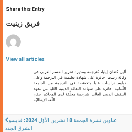
a
s
c
i
a
t
s
e
t
r
Share this Entry
s
e
b
t
e
A
n
o
e
p
g
o
r
فريق زينيت
p
e
k
r
View all articles
ألين كنعان إيليا، مُترجمة ومديرة تحرير القسم العربي في
وكالة زينيت. حائزة على شهادة تعليمية في الترجمة وعلى
دبلوم دراسات عليا متخصّصة في الترجمة من الجامعة
اللّبنانية. حائزة على شهادة الثقافة الدينية العُليا من معهد
التثقيف الديني العالي. مُترجمة محلَّفة لدى المحاكم. تتقن
اللّغة الإيطاليّة
عناوين نشرة الجمعة 18 تشرين الأوّل 2024: قديسو
الشرق الجدد