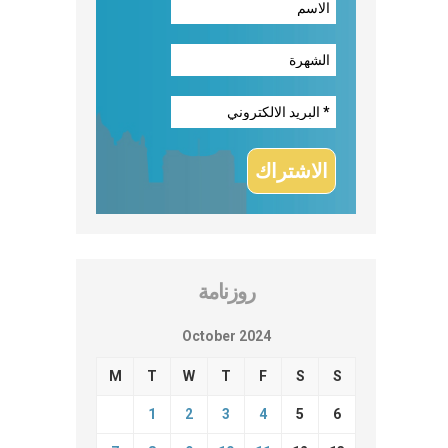
روزنامة
October 2024
M
T
W
T
F
S
S
1
2
3
4
5
6