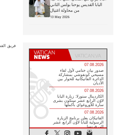
البابا القديس يوحنا بولس الثاني
من محاولة اغتيال
13 May 2026
فريق القس
07.08.2026
صدور بيان ختامي لأول لقاء
مسيحي كونفوشي بمشاركة
الدائرة الفاتيكانية للحوار بين
الأديان
07.08.2026
الكاردينال ستورلا: زيارة البابا
لاوُن الرابع عشر ستكون بشرى
سارة للأوروغواي بأكملها
07.08.2026
الفاتيكان يعلن برنامج الزيارة
الرسولية للبابا لاوُن الرابع عشر
إلى فرنسا
07.08.2026