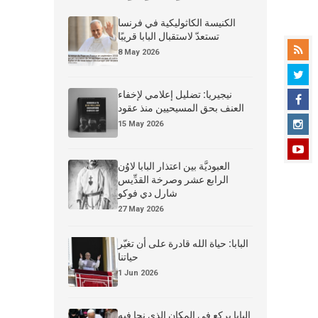
الكنيسة الكاثوليكية في فرنسا
تستعدّ لاستقبال البابا قريبًا
8 May 2026
نيجيريا: تضليل إعلامي لإخفاء
العنف بحق المسيحيين منذ عقود
15 May 2026
العبوديَّة بين اعتذار البابا لاوُن
الرابع عشر وصرخة القدِّيس
شارل دي فوكو
27 May 2026
البابا: حياة الله قادرة على أن تغيّر
حياتنا
1 Jun 2026
البابا يركع في المكان الذي نجا فيه