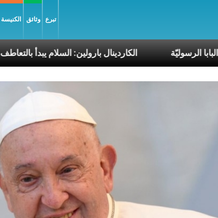
تبرع
وثائق
الكنيسة و
ن ضمن رحلات البابا الرسوليّة
الكاردينال بارولين: السلا