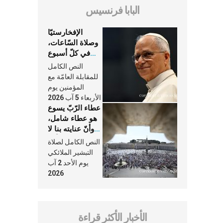
البابا فرنسيس
الإفخارستيّا
وصلاة السّاعات،
في كلّ أسبوع
وكلّ يوم، هما
النص الكامل
النَّفَس في حياة
للمقابلة العامّة مع
الكنيسة
المؤمنين يوم
الأربعاء 5 آب 2026
عطاء الرّبّ يسوع
هو عطاء شامل،
وأنّ عنايته بنا لا
تغيب عنّا أبدًا
النص الكامل لصلاة
التبشير الملائكي
يوم الأحد 2 آب
2026
الأخبار الأكثر قراءة