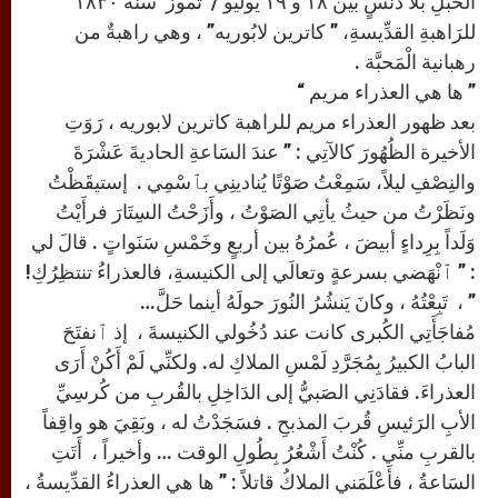
الْحَبَلِ بلا دَنَسٍ بين ١٨ و ١٩ يوليو / تَمُّوز سنة ١٨٣٠
للرَاهبةِ القدِّيسةِ، ” كاترين لابُوريه” ، وهي راهبةٌ من
رهبانية الْمَحبَّة .
” ها هي العذراء مريم “
بعد ظهور العذراء مريم للراهبة كاترين لابوريه ، رَوَتِ
الأخيرة الظُهُورَ كالآتِي : ” عندَ السَاعةِ الحاديةَ عَشْرَةَ
والنِصْفِ ليلاً، سَمِعْتُ صَوْتًا يُنادينِي بٱسْمِي . إستيقَظْتُ
ونَظَرْتُ من حيثُ يأتِي الصَوْتُ ، وأَزَحْتُ السِتَارَ فرأَيْتُ
وَلَداً بِرِداءٍ أبيضَ ، عُمرُهُ بين أربعٍ وخَمْسِ سَنَواتٍ . قالَ لي
: ” ٱنْهَضي بسرعةٍ وتعالَي إلى الكنيسةِ، فالعذراءُ تنتظِرُكِ!
” ، تَبِعْتُهُ ، وكانَ يَنشُرُ النُورَ حولَهُ أينما حَلَّ…
مُفاجَأَتِي الكُبرى كانت عند دُخُولي الكنيسةَ ، إذ ٱنفتَحَ
البابُ الكبيرُ بِمُجَرَّدِ لَمْسِ الملاكِ له. ولكنِّي لَمْ أَكُنْ أَرَى
العذراءَ. فقادَنِي الصَبيُّ إلى الدَاخِلِ بالقُربِ من كُرسِيِّ
الأبِ الرَئيسِ قُربَ المذبحِ . فسَجَدْتُ له ، وبَقِيَ هو واقِفاً
بالقربِ منِّي . كُنْتُ أَشْعُرُ بِطُولِ الوقت … وأخيراً ، أَتَتِ
السَاعةُ ، فأَعْلَمَني الملاكُ قاتلاً : ” ها هي العذراءُ القدِّيسةُ ،