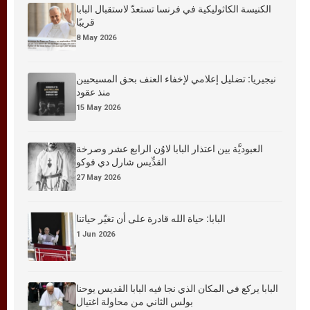
الكنيسة الكاثوليكية في فرنسا تستعدّ لاستقبال البابا
قريبًا
8 May 2026
نيجيريا: تضليل إعلامي لإخفاء العنف بحق المسيحيين
منذ عقود
15 May 2026
العبوديَّة بين اعتذار البابا لاوُن الرابع عشر وصرخة
القدِّيس شارل دي فوكو
27 May 2026
البابا: حياة الله قادرة على أن تغيّر حياتنا
1 Jun 2026
البابا يركع في المكان الذي نجا فيه البابا القديس يوحنا
بولس الثاني من محاولة اغتيال