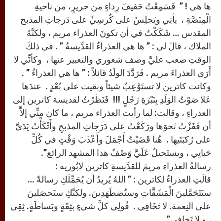
ها هي ! ” فَسَمِعْتُ حَفيفَ رِداءٍ من حريرٍ، من ناحيةِ
الْمِنَصَّةِ ، يأتِي ويَجلِسُ على كُرسِيٍّ على دَرجاتِ المذبح
المقدس … شَكَكْتُ في أن تكونَ العذراء مريم ، ولكنَّهُ
الملاك ، قالَ لي : ” ها هي العذراءُ القدِّيسةُ ” . في ذلكَ
الوقتِ صعب عليَّ وصف شعوري والتعبير عنها ، وكأنِّي لا
أَرَى العذراءَ مريم . فَرَدَّدَ الولَدُ قائلاً : ” ها هي العذراءُ ” .
وكانت كاترين لا تستَوْعِبُ شيئاً وبقيت على بُعْدٍ . عندَها
عَلا صَوْتُ الوَلَدِ بِنَبْرَةِ رَجُلٍ !!! فَنَظَرْتُ لقديسة كاترين إلى
العذراءِ ، وقالت: لما رأيت العذراء مريم ، ما كان منِّي إلاَّ
أن قَفَزْتُ نَحوَها ورَكَعْتُ على دَرَجاتِ المذبحِ وأَتْكَأْتُ يَدَيَّ
على رُكبَتَيها . هُنا قَضَيْتُ أَجْمَلَ وأَعْذَبَ وَقْتٍ في كُلِّ
حَياتِي ، ويستَحيلُ عَلَيَّ وَصْفُ هذا المشهد الرائع”.
رسالةُ العذراءِ مريمَ للقدِّيسةِ كاترين لابُوريه :
قالَتِ العذراءُ لكاترين : ” اللهُ يُريدُ أن يُحَمِّلَكِ رسالةً …
ستَتَحَمَّلينَ الْمَشَقَّاتِ وستُضطَهَدِينَ. ولكنَّكِ ستَحصَلينَ
على النِعمة. لا تَخَافِي . قُولِي كلَّ شيءٍ بثِقَةٍ وبَساطَةٍ. ثِقِي
، و لا تَخافِي”.