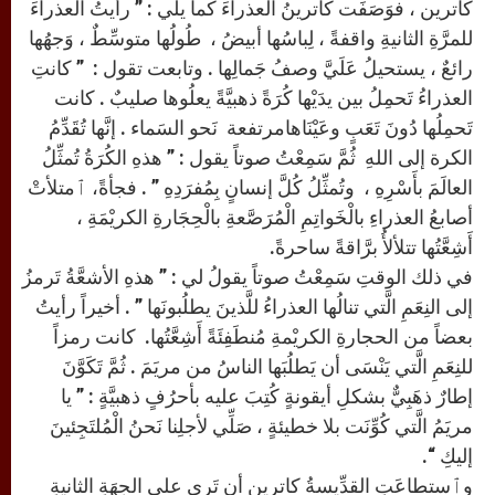
كاترين ، فوَصَفَت كاترينُ العذراءَ كما يلي : ” رأيتُ العذراءَ
للمرَّةِ الثانيةِ واقفةً ، لِباسُها أبيضُ ، طُولُها متوسِّطٌ ، وَجهُها
رائعٌ ، يستحيلُ عَلَيَّ وصفُ جَمالِها . وتابعت تقول : ” كانتِ
العذراءُ تَحمِلُ بين يدَيْها كُرَةً ذهبيَّةً يعلُوها صليبٌ . كانت
تَحمِلُها دُونَ تَعَبٍ وعَيْنَاهامرتفعة نَحو السَماء . إنَّها تُقَدِّمُ
الكرة إلى اللهِ ثُمَّ سَمِعْتُ صوتاً يقول : ” هذهِ الكُرَةُ تُمثِّلُ
العالَمَ بأَسْرِهِ ، وتُمثِّلُ كُلَّ إنسانٍ بِمُفرَدِهِ ” . فجأةً، ٱمتلأتْ
أصابعُ العذراءِ بالْخَواتِمِ الْمُرَصَّعةِ بالْحِجَارةِ الكريْمَةِ ،
أَشِعَّتُها تتلألأُ برَّاقةً ساحرةً.
في ذلك الوقتِ سَمِعْتُ صوتاً يقولُ لي : ” هذهِ الأشعَّةُ تَرمزُ
إلى النِعَمِ الَّتي تنالُها العذراءُ للَّذينَ يطلُبونَها ” . أخيراً رأيتُ
بعضاً من الحجارةِ الكريْمةِ مُنطَفِئَةً أَشِعَّتُها. كانت رمزاً
للنِعَمِ الَّتي يَنْسَى أن يَطلُبَها الناسُ من مريَمَ . ثُمَّ تَكَوَّنَ
إطارٌ ذهَبِيٌّ بشكلِ أيقونةٍ كُتِبَ عليه بأحرُفٍ ذهبيَّةٍ : ” يا
مريَمُ الَّتي كُوِّنَت بلا خطيئةٍ ، صَلِّي لأجلِنا نَحنُ الْمُلتَجِئينَ
إليكِ “.
وٱستطاعَتِ القدِّيسةُ كاترين أن تَرى على الجهَةِ الثانيةِ