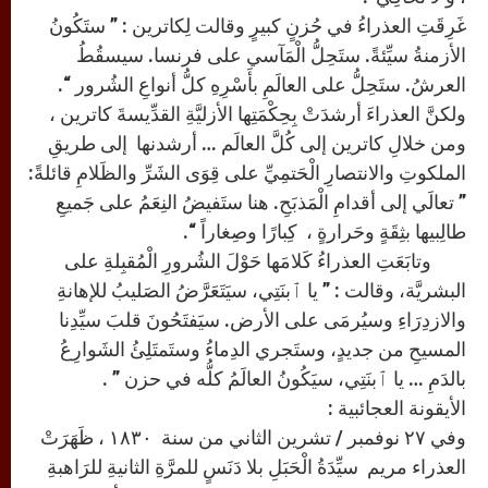
غَرِقَتِ العذراءُ في حُزنٍ كبيرٍ وقالت لِكاترين : ” ستَكُونُ
الأزمنةُ سيِّئةً. ستَحِلُّ الْمَآسي على فرنسا. سيسقُطُ
العرشُ. ستَحِلُّ على العالَمِ بأَسْرِهِ كلُّ أنواعِ الشُرور “.
ولكنَّ العذراءَ أرشدَتْ بِحِكْمَتِها الأزليَّةِ القدِّيسةَ كاترين ،
ومن خلالِ كاترين إلى كُلَّ العالَم … أرشدنها إلى طريقِ
الملكوتِ والانتصارِ الْحَتمِيِّ على قِوَى الشَرِّ والظَلامِ قائلةً:
” تعالَي إلى أقدامِ الْمَذبَحِ. هنا ستَفيضُ النِعَمُ على جَميعِ
طالِبيها بثِقَةٍ وحَرارةٍ ، كِبارًا وصِغاراً “.
وتابَعَتِ العذراءُ كَلامَها حَوْلَ الشُرورِ الْمُقبِلةِ على
البشريَّة، وقالت : ” يا ٱبنَتِي، سيَتَعَرَّضُ الصَليبُ للإهانةِ
والازدِرَاءِ وسيُرمَى على الأرض. سيَفتَحُونَ قلبَ سيِّدِنا
المسيحِ من جديدٍ، وستَجري الدِماءُ وستَمتَلِئُ الشَوارِعُ
بالدَمِ … يا ٱبنَتِي، سيَكُونُ العالَمُ كلُّه في حزن ” .
الأيقونة العجائبية :
وفي ٢٧ نوفمبر / تشرين الثاني من سنة ١٨٣٠ ، ظَهَرَتْ
العذراء مريم سيِّدَةُ الْحَبَلِ بلا دَنَسٍ للمرَّةِ الثانيةِ للرَاهبةِ