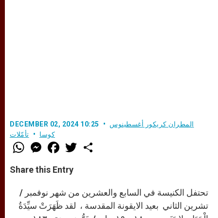
المطران كريكور أغسطينوس
DECEMBER 02, 2024 10:25
كوسا
تأمّلات
W
M
F
T
S
h
e
a
w
h
a
s
c
i
a
t
s
e
t
r
Share this Entry
s
e
b
t
e
A
n
o
e
p
g
o
r
تحتفل الكنيسة في السابع والعشرين من شهر نوفمبر /
p
e
k
r
تشرين الثاني بعيد الايقونة المقدسة ، لقد ظَهَرَتْ سيِّدَةُ