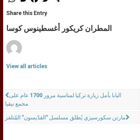
h
e
a
w
h
a
s
c
i
a
t
s
e
t
r
Share this Entry
s
e
b
t
e
A
n
o
e
p
g
o
r
المطران كريكور أغسطينوس كوسا
p
e
k
r
View all articles
البابا يأمل زيارة تركيا لمناسبة مرور 1700 عام على
مجمع نيقيا
مارتن سكورسيزي يُطلق مسلسل "القدّيسون" المُتلفز