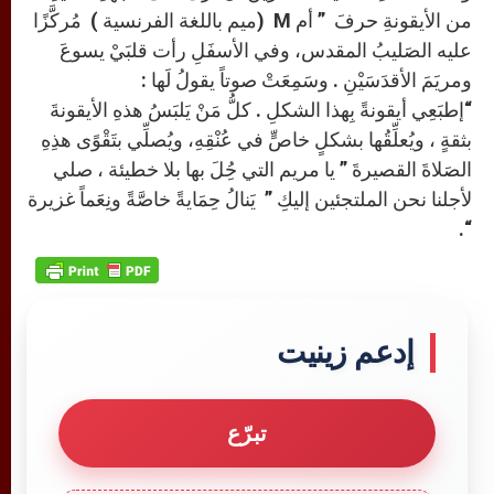
من الأيقونةِ حرفَ ” أم M (ميم باللغة الفرنسية ) مُركَّزًا
عليه الصَليبُ المقدس، وفي الأسفَلِ رأت قلبَيْ يسوعَ
ومريَمَ الأقدَسَيْنِ . وسَمِعَتْ صوتاً يقولُ لَها :
“إطبَعِي أيقونةً بِهذا الشكلِ . كلُّ مَنْ يَلبَسُ هذهِ الأيقونةَ
بثقةٍ ، ويُعلِّقُها بشكلٍ خاصٍّ في عُنْقِهِ، ويُصلِّي بتَقْوًى هذِهِ
الصَلاةَ القصيرةَ ” يا مريم التي حُِلَ بها بلا خطيئة ، صلي
لأجلنا نحن الملتجئين إليكِ ” يَنالُ حِمَايةً خاصَّةً ونِعَماً غزيرة
“.
إدعم زينيت
تبرّع