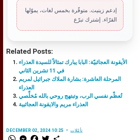
إدعم زينيت. متوفّرة بخمس لغات، يموّلها
القرّاء. إشترك تبرّع
Related Posts:
الأيقونة العجائبيّة: البابا يبارك تمثالاً للسيدة العذراء
في 11 تشرين الثاني
المرحلة العاشرة: بشارة الملاك جبرائيل لمريم
العذراء
تُعظّم نفسي الرب، وتبتهج روحي بالله مُخلِّصي
العذراء مريم والايقونة العجائبية
تأمّلات
DECEMBER 02, 2024 10:25
W
M
F
T
S