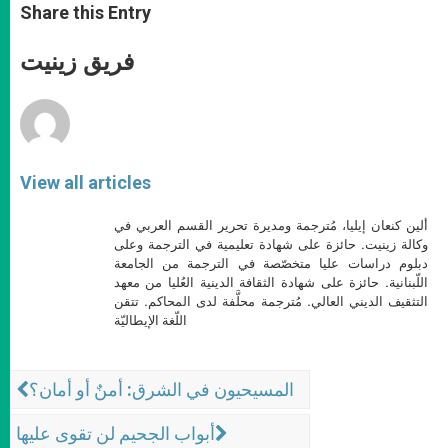
t
s
e
t
r
Share this Entry
s
e
b
t
e
A
n
o
e
p
g
o
r
فريق زينيت
p
e
k
r
View all articles
ألين كنعان إيليا، مُترجمة ومديرة تحرير القسم العربي في
وكالة زينيت. حائزة على شهادة تعليمية في الترجمة وعلى
دبلوم دراسات عليا متخصّصة في الترجمة من الجامعة
اللّبنانية. حائزة على شهادة الثقافة الدينية العُليا من معهد
التثقيف الديني العالي. مُترجمة محلَّفة لدى المحاكم. تتقن
اللّغة الإيطاليّة
المسيحيون في الشرق: أمنٌ أو أمان؟
أبواب الجحيم لن تقوى عليها