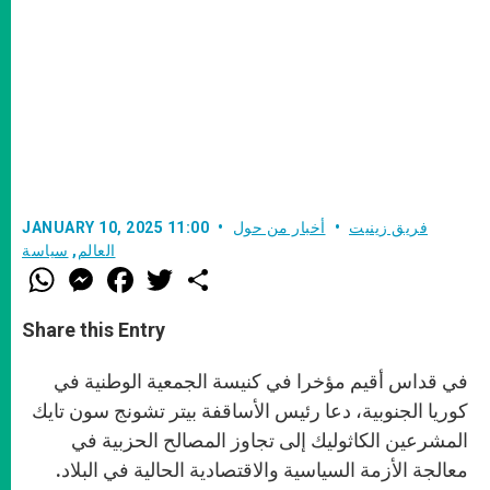
فريق زينيت
أخبار من حول
JANUARY 10, 2025 11:00
العالم
,
سياسة
W
M
F
T
S
h
e
a
w
h
a
s
c
i
a
t
s
e
t
r
Share this Entry
s
e
b
t
e
A
n
o
e
p
g
o
r
في قداس أقيم مؤخرا في كنيسة الجمعية الوطنية في
p
e
k
r
كوريا الجنوبية، دعا رئيس الأساقفة بيتر تشونج سون تايك
المشرعين الكاثوليك إلى تجاوز المصالح الحزبية في
معالجة الأزمة السياسية والاقتصادية الحالية في البلاد.