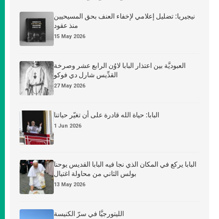
نيجيريا: تضليل إعلامي لإخفاء العنف بحق المسيحيين
منذ عقود
15 May 2026
العبوديَّة بين اعتذار البابا لاوُن الرابع عشر وصرخة
القدِّيس شارل دي فوكو
27 May 2026
البابا: حياة الله قادرة على أن تغيّر حياتنا
1 Jun 2026
البابا يركع في المكان الذي نجا فيه البابا القديس يوحنا
بولس الثاني من محاولة اغتيال
13 May 2026
الليتورجيَّا في سرّ الكنيسة