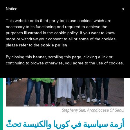
AR
Notice
x
This website or its third party tools use cookies, which are
necessary to its functioning and required to achieve the
,
أخبار من حول العالم
سياسة
purposes illustrated in the cookie policy. If you want to know
more or withdraw your consent to all or some of the cookies,
please refer to the
cookie policy
.
By closing this banner, scrolling this page, clicking a link or
continuing to browse otherwise, you agree to the use of cookies.
Stephany Sun, Archdiocese Of Seoul
أزمة سياسية في كوريا والكنيسة تحثّ