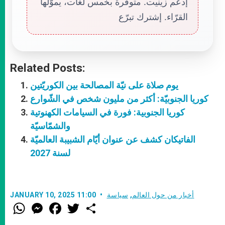
إدعم زينيت. متوفّرة بخمس لغات، يموّلها
القرّاء. إشترك تبرّع
Related Posts:
يوم صلاة على نيّة المصالحة بين الكوريّتين
كوريا الجنوبيّة: أكثر من مليون شخص في الشّوارع
كوريا الجنوبية: فورة في السيامات الكهنوتية
والشمّاسيّة
الفاتيكان كشف عن عنوان أيّام الشبيبة العالميّة
لسنة 2027
أخبار من حول العالم
,
سياسة
JANUARY 10, 2025 11:00
W
M
F
T
S
h
e
a
w
h
a
s
c
i
a