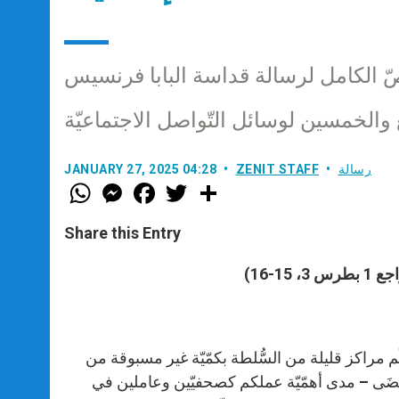
ّ الكامل لرسالة قداسة البابا فرنسيس
ع والخمسين لوسائل التّواصل الاجتماعيّة
رسالة
ZENIT STAFF
JANUARY 27, 2025 04:28
W
M
F
T
S
h
e
a
w
h
a
s
c
i
a
t
s
e
t
r
Share this Entry
s
e
b
t
e
A
n
o
e
p
g
o
r
1-16)
p
e
k
r
م مراكز قليلة من السُّلطة بكمّيّة غير مسبوقة من
 مَضَى – مدى أهمّيّة عملكم كصحفيّين وعاملين في