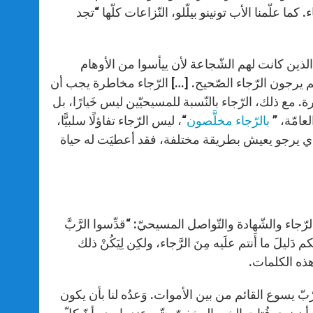
كما علّمنا الأب تونينو بيلّلو، النّزاعات كلّها “تجد
لذين كانت لهم الشّجاعة لأن ييأسوا من الأوهام
هم يرجون الرّجاء الصّحيح. […] الرّجاء مخاطرة يجب أن
. مع ذلك، الرّجاء بالنّسبة للمسيحيّين ليس خَيارًا، بل
عامّة، ”
بالرّجاء مخلَّصون
“، ليس الرّجاء تفاؤلًا سلبيًّا،
لذي يرجو يعيش بطريقة مختلفة، فقد أعطيَت له حياة
َّصًا بليغًا يربط بين الرّجاء والشّهادة والتّواصل المسيحيّ: “قدِّسوا الرَّبَّ
م دَليلَ ما أَنتم علَيه مِنَ الرَّجاء، ولكِن لِيَكُنْ ذلك
 هذه الكلمات.
رّبّ يسوع القائم من بين الأموات. وَعدُه لنا بأن يكون