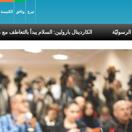
تبرع
وثائق
الكنيسة و
ن رحلات البابا الرسوليّة
الكاردينال بارولين: السلام يب