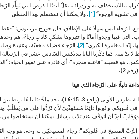
امته للاستخفاف به وازدرائه، تقلّ أيضًا الفرص التي تُوَلِّد الرّجاء. 
في تشويه الوجوه”
[1]
. ولا يمكننا أن نستسلم لهذا المنطق.
قع، الرّجاء ليس سهلًا على الإطلاق. قال جورج بيرنانوس: “فقط ا
ب، التي فيها وجدوا أمانًا واعتبروها بشكلٍ كاذبٍ رجاءً، هم وحد
ا. إنّه المغامرة الكبرى”
[2]
. الرّجاء فضيلة مخفيّة، وعنيدة وصابرة
لا بدَّ منه. كما ذكّرنا البابا بنديكتس السّادس عشر في الرّسالة ال
عكس، هو فضيلة ”فاعلة منجزة“، أي قادرة على تغيير الحياة: “ا
قم 2).
داعة دليلًا على الرّجاء الذي فينا
في رسالة بطرس الأولى (راجع 3، 15-16)، نجد ملخ
في قُلوبِكم. وكونوا دائِمًا مُستَعِدِّينَ لأَن تَرُدُّوا على مَن يَطلُبُ مِنك
ةٍ ووَقار”. أودّ أن أتوقّف عند ثلاث رسائل يمكننا أن نستخلصها من
 الرَّبَّ المَسيحَ في قُلوبِكم”: رجاء المسيحيّين له وجه، هو وجه ال