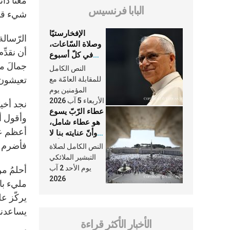
معنا دائ
البابا فرنسيس
شيء قد
الإفخارستيّا
الرّسالة
وصلاة السّاعات،
أن نقدِّ
في كلّ أسبوع
جمالَ م
وكلّ يوم، هما
النص الكامل
النَّفَس في حياة
تعيشون 
للمقابلة العامّة مع
الكنيسة
المؤمنين يوم
الأربعاء 5 آب 2026
نجد أخير
عطاء الرّبّ يسوع
وأقول أ
هو عطاء شامل،
أعظم عا
وأنّ عنايته بنا لا
تغيب عنّا أبدًا
فأضرم ق
النص الكامل لصلاة
التبشير الملائكي
يوم الأحد 2 آب
أحلمُ م
2026
مليء بال
يركّز عل
يساعدنا 
الأخبار الأكثر قراءة