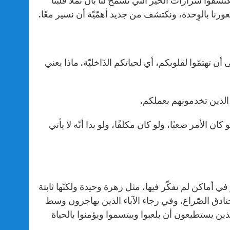
ن تكتشفوا شرارات الخير التي تسمح لنا بأن نملأ قلبنا
ورنا بالوِحدة، ونكتشف من جديد أهمّيّة أن نسير معًا.
 أن تهتمّوا لقلوبكم، أي لحياتكم الدّاخليّة. ماذا يعني
ال الذين تخدمونهم بعملكم.
 كان الأمر صعبًا، ولو كان مكلفًا، ولو بدا أنّه لا يأتي
في أماكن لم نفكّر فيها، مثل زهرة وحيدة ولكنّها ثابتة
ن خنادق الصّراع. وفي رجاء الآباء الذين يهاجرون وسط
ن يستطيعون أن يلعبوا ويبتسموا ويؤمنوا بالحياة