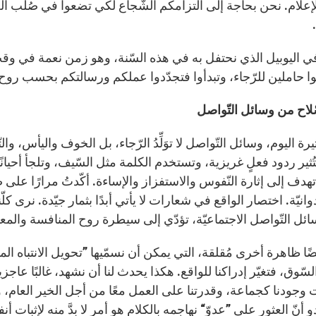
إعلام. نحن بحاجة إلى التزامكم الشّجاع لكي تضعوا في صُلب العم
في اليوبيل الذي نحتفل به في هذه السّنة، وهو زمن نعمة في وقت 
وا حاملين للرّجاء، وتبدأوا فتجدّدوا عملكم ورسالتكم بحسب روح 
ّلاح من وسائل التّواصل
كثيرة اليوم، وسائل التّواصل لا توَلِّدُ الرّجاء، بل الخوف واليأس، وال
تُثير ردود فعلٍ غريزية، وتستخدم الكلمة مثل السّيف، وتلجأ أحيان
هدف إلى إثارة النّفوس والاستفزاز والإساءة. أكّدتُ مرارًا على
انيّة. اختصار الواقع في شعارات لا يأتي أبدًا بثمار جيّدة. نرى كلّن
ل التّواصل الاجتماعيّة، تؤدّي إلى سيطرة روح المنافسة والمعارضة 
ًا ظاهرة أخرى مُقلقة، التي يمكن أن نسمّيها ”تحويل الانتباه المب
ّوق، فتغيّر إدراكنا للواقع. هكذا يحدث لنا أن نشهد، غالبًا عاج
وجودنا كجماعة، وقدرتنا على العمل معًا من أجل الخير العام، 
دو أنّ العثور على ”عدوّ“ نهاجمه بالكلام هو أمر لا بدَّ منه لإثبات أن