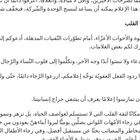
َمًا لصرخات الأخيرين، وأقلَّ لا مُبالاة، وانغلاقًا. اعرفوا دائمًا أ
. هذا الإعلام يمكنه أن يساعد لننسج الوَحدة والشّركة، فيخفّف شع
ا القلب
إخوة والأخوات الأعزّاء، أمام تطوّرات التّقنيات المذهلة، أدعوكم إلى
رك لكم بعض العلامات.
عاء ولا تنسَوا أبدًا وجه الآخر. وتكلَّموا إلى قلوب النّساء والرّج
ا ردود الفعل العفويّة توجِّه إعلامكم. ازرعوا الرّجاء دائمًا، حتّى ولو
ن تمارسوا إعلامًا يعرف أن يشفي جراح إنسانيتنا.
مكانًا لثقة القلب التي لا تستسلم لعواصف الحياة، بل تزهر وتنمو 
ي رجاء الأمّهات اللواتي يصلِّين يوميًّا ليروا أبناءهنّ يعودون م
مخاطر والمصائب بحثًا عن مستقبل أفضل. وفي رجاء الأطفال الذي
ن أنقاض الحروب وفي شوارع الأحياء الفقيرة.