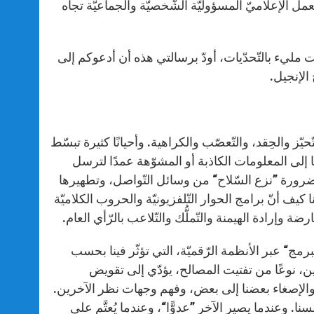
ل الإعلاميّ المسؤوليّة الشّخصيّة والجماعيّة تجاه
مليء بالتّحدّيات، أودّ برسالتي هذه أن أدعوكم إلى
الإنجيل.
تّحيّز والحِقد، والتّعصّب والكراهية. وأحيانًا كثيرة تبسّط
ًا إلى المعلومات الكاذبة أو المشوّهة عمدًا لترسل
 ضرورة ”نزع السّلاح“ من وسائل التّواصل، وتطهيرها
ا كيف أنّ برامج الحوار التّلفزيونيّة والحروب الكلاميّة
وإرادة الهيمنة والتّملُّك والتّلاعب بالرّأي العام.
رمج“ عبر الأنظمة الرّقميّة، التي تؤثّر فينا بحسب
زين، نوعًا من تفتيت المصالح، يؤدّي إلى تقويض
والإصغاء بعضنا إلى بعض، وفهم وجهات نظر الآخرين.
فسنا. وعندما يصير الآخر ”عدوًّا“، وعندما يُعتَّم على