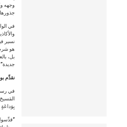
وجهه وكر
جذورها 
في الوا
والأكاذي
نسير فيه
هو شرطٌ 
بل، بال
جديدة” (ر
نقدِّم بو
المَسيحَ 
بِوَداعَ
“قدِّسوا