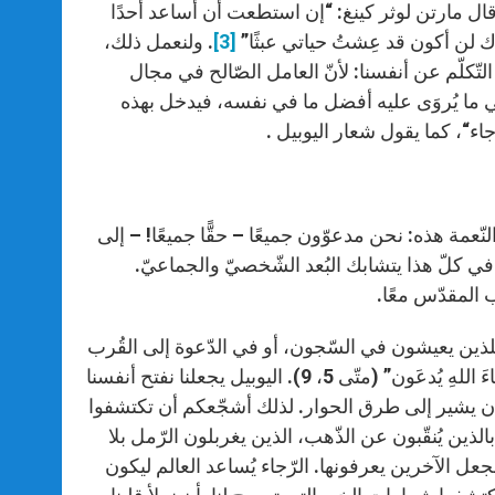
ء. قال مارتن لوثر كينغ: “إن استطعت أن أساعد أحدًا
ك لن أكون قد عِشتُ حياتي عبثًا”
[3]
. ولنعمل ذلك،
لتّكلّم عن أنفسنا: لأنّ العامل الصّالح في مجال
ي ما يُروَى عليه أفضل ما في نفسه، فيدخل بهذه
جاء“، كما يقول شعار اليوبيل
.
ّعمة هذه: نحن مدعوّون جميعًا – حقًّا جميعًا! – إلى
في كلّ هذا يتشابك البُعد الشّخصيّ والجماعيّ.
 المقدّس معًا.
اء للذين يعيشون في السّجون، أو في الدّعوة إلى القُرب
والحنان نحو المُتَألِّمين والمُهَمَّشِين. اليوبيل يذكّرنا بأنّ صانعي السّلام “أَبناءَ اللهِ يُدعَون” (متّى 5، 9). اليوبيل يجعلنا نفتح أنفسنا
يقدر أن يشير إلى طرق الحوار. لذلك أشجّعكم أن تكتشفوا
الذين يُنقّبون عن الذّهب، الذين يغربلون الرّمل بلا
نجعل الآخرين يعرفونها. الرّجاء يُساعد العالم ليكون