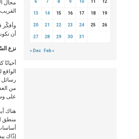
6
7
8
9
10
11
12
مجال ال
القريب.
13
14
15
16
17
18
19
وأفكّر 
20
21
22
23
24
25
26
أن تكون
27
28
29
30
31
نزع الس
« Dec
Feb »
أحيانًا 
الواقع ل
رسائل ت
من العدو
على وسائ
هناك أيض
منطق الس
أساسات 
إذّاك يب