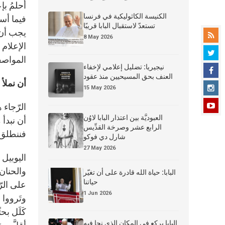
أحلمُ بإ
الكنيسة الكاثوليكية في فرنسا
فيما أسي
تستعدّ لاستقبال البابا قريبًا
يجب أن ن
8 May 2026
الإعلام
المواصفا
نيجيريا: تضليل إعلامي لإخفاء
العنف بحق المسيحيين منذ عقود
أن نملأ ق
15 May 2026
الرّجاء 
العبوديَّة بين اعتذار البابا لاوُن
أن نبدأ 
الرابع عشر وصرخة القدِّيس
فننطلق ف
شارل دي فوكو
27 May 2026
اليوبيل 
البابا: حياة الله قادرة على أن تغيّر
حياتنا
على الرّ
1 Jun 2026
وتَرووا 
كَلَل بح
البابا يركع في المكان الذي نجا فيه