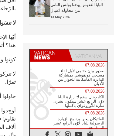
أقلَّ صم
البابا القديس يوحنا بولس الثاني
بالرّجاء
من محاولة اغتيال
13 May 2026
لا تنسَو
أيّها ال
هذا؟ أت
كونوا ود
07.08.2026
صدور بيان ختامي لأول لقاء
لا تتركو
مسيحي كونفوشي بمشاركة
الدائرة الفاتيكانية للحوار بين
ثمرًا.
الأديان
07.08.2026
حاولوا أ
الكاردينال ستورلا: زيارة البابا
لاوُن الرابع عشر ستكون بشرى
سارة للأوروغواي بأكملها
أوجِدوا 
07.08.2026
تقاوم: ف
الفاتيكان يعلن برنامج الزيارة
الرسولية للبابا لاوُن الرابع عشر
آلاف ال
إلى فرنسا
حتّى بي
07.08.2026