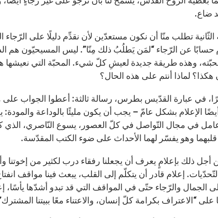
مًا بعطيّة الرّوح القدس، يسمح لنا بأن نرجُوَ على غير رجاءٍ أيضًا،
 ضاع.
 الثّانية تطلب منّا أن نكون مستعدّين لأن نقدِّم دليلًا على الرّجاء
م حسابًا عن الرّجاء “لمَن يَطلُبُ ذلك مِنّا”. ليس المسيحيّون هم ا
حبّته، وهذه طريقة جديدة لعيشِ كلّ شيء. المحبّة التي نعيشها ه
هكذا؟ لماذا أنتم على هذه الحال؟
ًا، في عبارة القدّيس بطرس، رسالة ثالثة: أعطوا الجواب على هذا ا
يضًا الإعلام بشكل عامّ – يجب أن يكون مليئًا بالوداعة والمودة
مل في مجال التّواصل في كلّ العصور، يسوع النّاصري، الذي كا
لبهما وهو يفسّر لهما الأحداث على ضوء الكتب المقدّسة.
ن أجل ذلك بإعلامٍ يعرف أن يجعلنا رفقاء درب لكثير من إخوتنا و
تّحدّيات. إعلام قادر أن يتكلّم إلى القلب، يبعث فينا مواقف انفت
ى الجمال والرّجاء حتّى في المواقف التي قد تبدو أشدّها يأسًا، إعلا
على “الاعتراف بكرامة كلّ إنسان، والاعتناء معًا ببيتنا المشترك” 