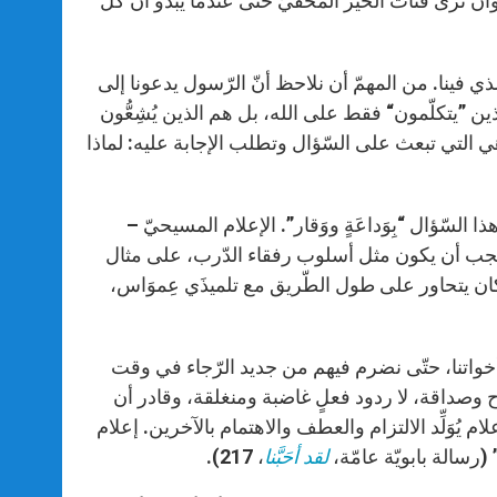
 وأن نرى فُتات الخير المخفيّ حتّى عندما يبدو أنّ كلّ
 الذي فينا. من المهمّ أن نلاحظ أنّ الرّسول يدعونا إلى
لذين ”يتكلّمون“ فقط على الله، بل هم الذين يُشِعُّون
ي التي تبعث على السّؤال وتطلب الإجابة عليه: لماذا
لسّؤال “بِوَداعَةٍ ووَقار”. الإعلام المسيحيّ –
: يجب أن يكون مثل أسلوب رفقاء الدّرب، على مثال
ن يتحاور على طول الطّريق مع تلميذَي عِموَاس،
أخواتنا، حتّى نضرم فيهم من جديد الرّجاء في وقت
اح وصداقة، لا ردود فعلٍ غاضبة ومنغلقة، وقادر أن
م يُوَلِّد الالتزام والعطف والاهتمام بالآخرين. إعلام
(رسالة بابويّة عامّة،
لقد أحَبَّنا
، 217).