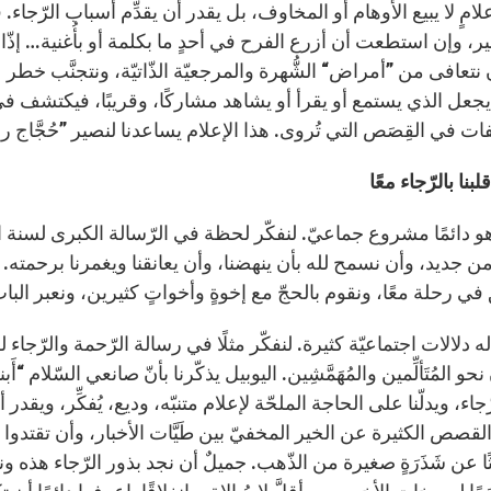
علامٍ لا يبيع الأوهام أو المخاوف، بل يقدر أن يقدِّم أسباب الرّجا
ر، وإن استطعت أن أزرع الفرح في أحدٍ ما بكلمة أو بأُغنية… إذّا
تعافى من ”أمراض“ الشُّهرة والمرجعيّة الذّاتيّة، ونتجنَّب خطر ا
 يجعل الذي يستمع أو يقرأ أو يشاهد مشاركًا، وقريبًا، فيكتشف ف
ت في القِصَص التي تُروى. هذا الإعلام يساعدنا لنصير ”حُجَّاج ر
لبنا بالرّجاء معًا
هو دائمًا مشروع جماعيّ. لنفكّر لحظة في الرّسالة الكبرى لسنة الن
من جديد، وأن نسمح لله بأن ينهضنا، وأن يعانقنا ويغمرنا برحمته. 
ي رحلة معًا، ونقوم بالحجّ مع إخوةٍ وأخواتٍ كثيرين، ونعبر الباب
له دلالات اجتماعيّة كثيرة. لنفكّر مثلًا في رسالة الرّحمة والرّج
جاء، ويدلّنا على الحاجة الملحّة لإعلام متنبّه، وديع، يُفكِّر، و
القصص الكثيرة عن الخير المخفيّ بين طَيَّات الأخبار، وأن تقتدوا ب
ثًا عن شَذَرَةٍ صغيرة من الذّهب. جميلٌ أن نجد بذور الرّجاء هذه و