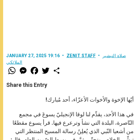
صلاة التبشير
ZENIT STAFF
JANUARY 27, 2025 19:16
الملائكي
W
M
F
T
S
h
e
a
w
h
a
s
c
i
a
t
s
e
t
r
Share this Entry
s
e
b
t
e
A
n
o
e
p
g
o
r
أيّها الإخوة والأخوات الأعزّاء، أحد مُبارك!
p
e
k
r
في هذا الأحد، يقدِّم لنا لوقا الإنجيليّ يسوعَ في مجمع
النّاصرة، البلدة التي نشأ وترعرع فيها. قرأ يسوع مقطعًا
من أشعيا النّبي الذي يُعلِنُ رسالة المسيح المنتظر التي
تبشِّر بالخلاص وتحرِّر، ثمَّ، في وسط الصّمت العام، قال: