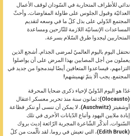
ندائي للأطراف المتحاربة في السّودان لوقف الأعمال
العدائيّة وقبول الجلوس على طاولة المفاوضات. وأحثّ
المجتمع الدّولي على بذل كلّ ما في وسعه لتقديم
المساعدات الإنسانيّة اللازمة للنّازحين ومساعدة
المتحاربين ليجدوا طرق السّلام بسرعة.
نحتفل اليوم باليوم العالميّ لمرضى الجذام. أشجع الذين
يعملون من أجل المصابين بهذا المرض على أن يواصلوا
التزامهم، فيساعدوا المتعافين أيضًا ليندمجوا من جديد في
المجتمع. يجب ألّا يتمّ تهميشهم!
غدًا هو اليوم الدّوليّ لإحياء ذكرى ضحايا المحرقة
(Olocausto): ثمانون سنة منذ تحرير معسكر اعتقال
أوشفيتز (Auschwitz). لا يمكن أن ننسى أو ننكر فظاعة
إبادة ملايين اليهود وأتباع الدّيانات الأخرى في تلك
السّنوات. أتذكّر الشّاعرة المجرية الرّائعة إديث بروك
(Edith Bruck)، التي تعيش في روما. لقد تألّمت من كلّ