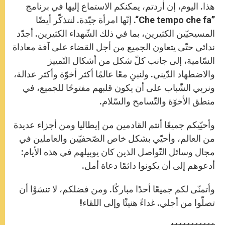
هذا. اليوم، إن أردتم، يمكنكم الاستماع إليها في برنامج
”Che tempo che fa“. إنّها امرأة جيّدة. لنتذكّر أيضًا
المسيحيّين الكثيرين، بما في ذلك الشّهداء الكثيرين. أجدّد
ندائي حتّى يتعاون الجميع من أجل القضاء على آفة معاداة
السّامية، إلى جانب كلّ شكل من أشكال التّمييز
والاضطهاد الدّيني. ولنبنِ معًا عالمًا أكثر أخوّة وأكثر عدالة،
ونربي الشّباب على أن يكون قلبهم مفتوحًا للجميع، في
منطق الأخوّة والتّسامح والسّلام.
وأحيّيكم جميعًا أنتم القادمين من إيطاليا ومن أجزاء عديدة
من العالم، وأحيّي بشكل خاص الصّحفيّين والعاملين في
مجال وسائل التّواصل الذين كان يوبيلهم في هذه الأيام:
أدعوهم إلى أن يكونوا دائمًا دعاة أمل.
وأتمنّى لكم جميعًا أحدًا مباركًا. ومن فضلكم، لا تنسَوْا أن
تصلّوا من أجلي. غداءً هنيئًا وإلى اللقاء!