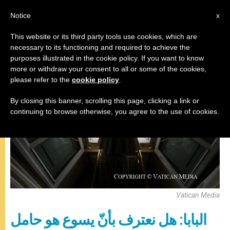
AR
Notice
x
This website or its third party tools use cookies, which are
necessary to its functioning and required to achieve the
صلاة التبشير الملائكي
purposes illustrated in the cookie policy. If you want to know
more or withdraw your consent to all or some of the cookies,
please refer to the
cookie policy
.
By closing this banner, scrolling this page, clicking a link or
continuing to browse otherwise, you agree to the use of cookies.
Vatican Media
البابا: هل نعترف بأنّ يسوع هو حامل