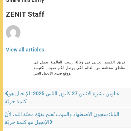
s
e
b
t
e
A
n
o
e
p
g
o
r
ZENIT Staff
p
e
k
r
View all articles
فريق القسم العربي في وكالة زينيت العالمية يعمل في
مناطق مختلفة من العالم لكي يوصل لكم صوت الكنيسة
ووقع صدى الإنجيل الحي.
عناوين نشرة الاثنين 27 كانون الثاني 2025: الإنجيل هو
كلمة حريّة
البابا: سجون الاضطهاد والموت تُفتح بقوّة محبّة الله، لأنّ
الإنجيل هو كلمة حريّة