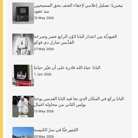
نيجيريا: تضليل إعلامي لإخفاء العنف بحق المسيحيين
منذ عقود
15 May 2026
العبوديَّة بين اعتذار البابا لاوُن الرابع عشر وصرخة
القدِّيس شارل دي فوكو
27 May 2026
البابا: حياة الله قادرة على أن تغيّر حياتنا
1 Jun 2026
البابا يركع في المكان الذي نجا فيه البابا القديس يوحنا
بولس الثاني من محاولة اغتيال
13 May 2026
الليتورجيَّا في سرّ الكنيسة
20 May 2026