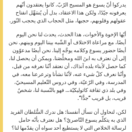
يدركوا أنّ يسوع هو المسيح الرّبّ. كانوا يعتقدون أنّهم
يعرفونه جيّدًا، ولكن هذا الاعتقاد، بدل أن يُسَهِّل انفتاح
عقولهم وقلوبهم، حجبها، مثل الحجاب الذي يحجب النّور.
أيّها الإخوة والأخوات، هذا الحدث، يحدث لنا نحن اليوم
أيضًا، مع مراعاة الاختلاف أو الشّبه بيننا اليوم وبينهم. نحن
أيضًا حضور يسوع وكلامه يوجَّه إلينا. نحن أيضًا مدعوّون
إلى أن نعترف به ابنَ الله ومخلِّصَنا. ويمكن أن يحصل لنا،
كما حصل لأبناء بلده آنذاك، أن نعتقد أنّنا نعرفه من قبل،
وأنّنا نعرف كلّ شيء عنه، لأنّنا نشأنا وترعرعنا معه، في
المدرسة، وفي الرّعيّة، وفي دروس التّعليم المسيحيّ،
وفي بلد ذي ثقافة كاثوليكيّة… فهو بالنّسبة لنا، شخصٌ
قريب، بل قريب ”جدًّا“.
لكن، لنحاول أن نسأل أنفسنا: هل ندرك السُّلطان الفريد
الذي به يتكلّم يسوع النّاصريّ؟ هل نعترف بأنّه حامل
لرسالة الخلاص التي لا يستطيع أحد سواه أن يقدّمها لنا؟