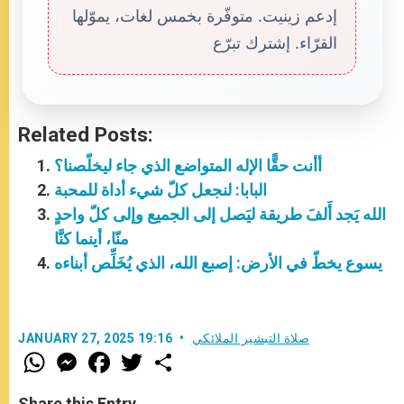
إدعم زينيت. متوفّرة بخمس لغات، يموّلها
القرّاء. إشترك تبرّع
Related Posts:
أأنت حقًّا الإله المتواضع الذي جاء ليخلّصنا؟
البابا: لنجعل كلّ شيء أداة للمحبة
الله يَجد أَلفَ طريقة ليَصل إلى الجميع وإلى كلّ واحدٍ
منّا، أينما كنَّا
يسوع يخطّ في الأرض: إصبع الله، الذي يُخَلِّص أبناءه
صلاة التبشير الملائكي
JANUARY 27, 2025 19:16
W
M
F
T
S
h
e
a
w
h
a
s
c
i
a
t
s
e
t
r
Share this Entry