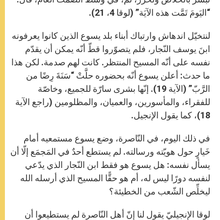
“اليَومَ تَمَّت هذه الآيَة” (لوقا 4، 21).
لنتخيّل اندهاش وارتباك أبناء بلد يسوع الذين كانوا يعرفونه
ابنَ يوسف النّجار، فلم يتصوّروا قطّ أنّه يمكن أن يقدّم
نفسه على أنّه المسيح المنتظر. كانت لهم صدمة. لكن هذا
ما حدث: أعلن يسوع أنّه بحضوره حلَّتْ “سَنَةَ رِضًا من
الرَّبّ” (الآية 19). إنّها بشرى سارّة للجميع، وخاصّة
للفقراء، والمأسورين، والعميان، والمظلومين (راجع الآية
18)، كما يقول الإنجيل.
في ذلك اليوم، في النّاصرة، وضع يسوع مستمعيه أمام
خَيارٍ حول هويّته ورسالته. لم يستطع أحدٌ في المَجمَع إلّا أن
يسأل نفسه: هل يسوع هو فقط ابن النّجار الذي يدّعي
لنفسه دورًا ليس له، أم هو حقًّا المسيح الذي أرسله الله
ليخلِّص الشّعب من الخطيئة؟
لوقا الإنجيليّ يقول لنا إنّ أهل النّاصرة لم يستطيعوا أن