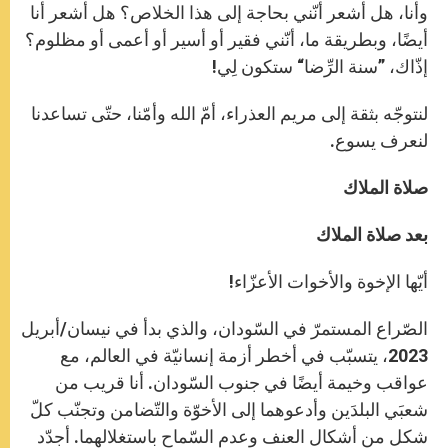
وأنا، هل أشعر أنّني بحاجة إلى هذا الخلاص؟ هل أشعر أنا
أيضًا، وبطريقة ما، أنّني فقير أو أسير أو أعمى أو مظلوم؟
إذّاك، ”سنة الرِّضا“ ستكون لِي!
لنتوجّه بثقة إلى مريم العذراء، أمّ الله وأمّنا، حتّى تساعدنا
لنعرف يسوع.
صلاة الملاك
بعد صلاة الملاك
أيّها الإخوة والأخوات الأعزّاء!
الصّراع المستمرّ في السّودان، والذي بدأ في نيسان/أبريل
2023، يتسبّب في أخطر أزمة إنسانيّة في العالم، مع
عواقب وخيمة أيضًا في جنوب السّودان. أنا قريب من
شعبَي البلدَين وأدعوهما إلى الأخوّة والتّضامن وتجنّب كلّ
شكل من أشكال العنف وعدم السّماح باستغلالهما. أجدّد