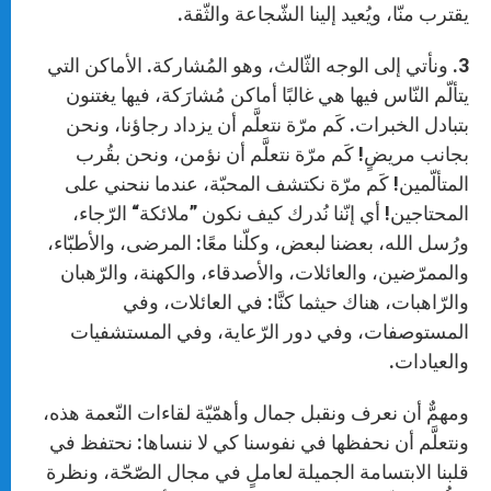
يقترب منّا، ويُعيد إلينا الشّجاعة والثّقة.
3. ونأتي إلى الوجه الثّالث، وهو المُشاركة. الأماكن التي
يتألّم النّاس فيها هي غالبًا أماكن مُشارَكة، فيها يغتنون
بتبادل الخبرات. كَم مرّة نتعلَّم أن يزداد رجاؤنا، ونحن
بجانب مريضٍ! كَم مرّة نتعلَّم أن نؤمن، ونحن بقُرب
المتألّمين! كَم مرّة نكتشف المحبّة، عندما ننحني على
المحتاجين! أي إنّنا نُدرك كيف نكون ”ملائكة“ الرّجاء،
ورُسل الله، بعضنا لبعض، وكلّنا معًا: المرضى، والأطبّاء،
والممرّضين، والعائلات، والأصدقاء، والكهنة، والرّهبان
والرّاهبات، هناك حيثما كنَّا: في العائلات، وفي
المستوصفات، وفي دور الرّعاية، وفي المستشفيات
والعيادات.
ومهمٌّ أن نعرف ونقبل جمال وأهمّيّة لقاءات النّعمة هذه،
ونتعلَّم أن نحفظها في نفوسنا كي لا ننساها: نحتفظ في
قلبنا الابتسامة الجميلة لعاملٍ في مجال الصّحّة، ونظرة