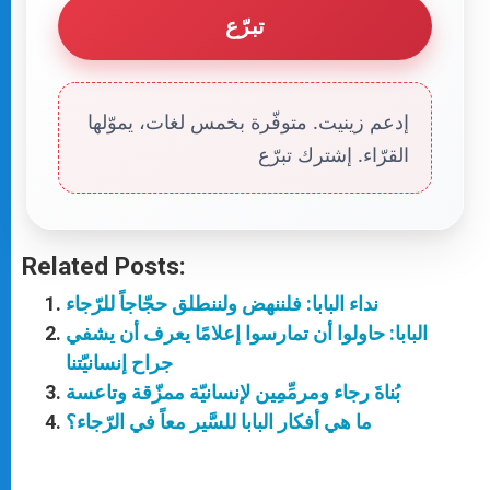
تبرّع
إدعم زينيت. متوفّرة بخمس لغات، يموّلها
القرّاء. إشترك تبرّع
Related Posts:
نداء البابا: فلننهض ولننطلق حجّاجاً للرّجاء
البابا: حاولوا أن تمارسوا إعلامًا يعرف أن يشفي
جراح إنسانيّتنا
بُناةَ رجاء ومرمِّمِين لإنسانيّة ممزّقة وتاعسة
ما هي أفكار البابا للسَّير معاً في الرّجاء؟