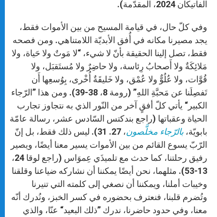
الفاتيكان 2024، المقدّمة).
وفي كلّ حال، في قيامة المسيح من بين الأموات فقط،
يجد مصيرنا مكانه في أُفق الأبديّة اللامتناهي. ومن فصحه
فقط، تصل إلينا الحقيقة بأنّ لا شيء، “لا مَوتٌ ولا حَياة، ولا
مَلائِكَةٌ ولا أَصحابُ رِئاسة، ولا حاضِرٌ ولا مُستَقبَل، ولا
قُوَّات، ولا عُلُوٌّ ولا عُمْق، ولا خَليقَةٌ أُخْرى، بِوُسعِها أَن
تَفصِلَنا عن مَحبَّةِ اللهِ” (رومة 8، 38-39). ومن هذا ”الرّجاء
الكبير“ يأتي كلّ أفقٍ آخر من النّور الذي به نتجاوز تجارب
الحياة وعقباتها (راجع بندكتس السّادس عشر، رسالة عامّة
بابويّة،
بالرّجاء مخلَّصون
، 27. 31). ليس ذلك فقط، بل إنّ
الرّبّ يسوع القائم من بين الأموات يسير معنا أيضًا، ويصير
رفيق رحلتنا، كما حدث مع تلميذَي عِموَاس (راجع لوقا 24،
13-53). مثلهما، نحن أيضًا يمكننا أن نشاركه ضياعنا وقلقنا
وخيبات أملنا، ويمكننا أن نصغي إلى كلمته التي تنيرنا
وتُضرم قلبنا، فنعترف بحضوره في كسر الخبز، ونُدرك أنّه
معنا، وفي حدود حاضرنا، ندرك ”ذلك البعيد“ عنّا، والذي