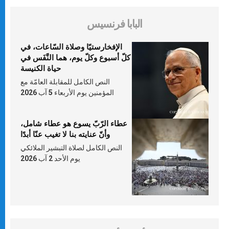
البابا فرنسيس
الإفخارستيّا وصلاة السّاعات، في
كلّ أسبوع وكلّ يوم، هما النَّفَس في
حياة الكنيسة
النص الكامل للمقابلة العامّة مع
المؤمنين يوم الأربعاء 5 آب 2026
عطاء الرّبّ يسوع هو عطاء شامل،
وأنّ عنايته بنا لا تغيب عنّا أبدًا
النص الكامل لصلاة التبشير الملائكي
يوم الأحد 2 آب 2026