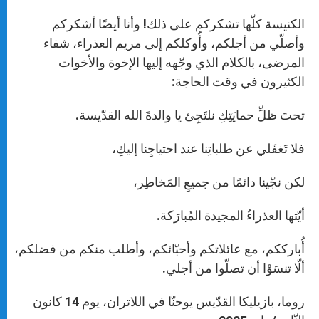
الكنيسة كلّها تشكركم على ذلك! وأنا أيضًا أشكركم
وأصلّي من أجلكم، وأُوكلكم إلى مريم العذراء، شفاء
المرضى، بالكلام الذي وجّهه إليها الإخوة والأخوات
الكثيرون في وقت الحاجة:
تحتَ ظلِّ حمايَتِكِ نلتَجِئ يا والدةَ الله القدّيسة.
فلا تَغفَلي عن طلباتِنا عند احتياجِنا إليكِ،
لكن نجّينا دائمًا من جميعِ المَخاطِر،
أيّتها العذراءُ المجيدة المُبارَكة.
أُبارككم، مع عائلاتكم وأحبّائكم، وأطلب منكم من فضلكم،
ألّا تنسَوْا أن تصلّوا من أجلي.
روما، بازيليكا القدّيس يوحنّا في اللاتران، يوم 14 كانون