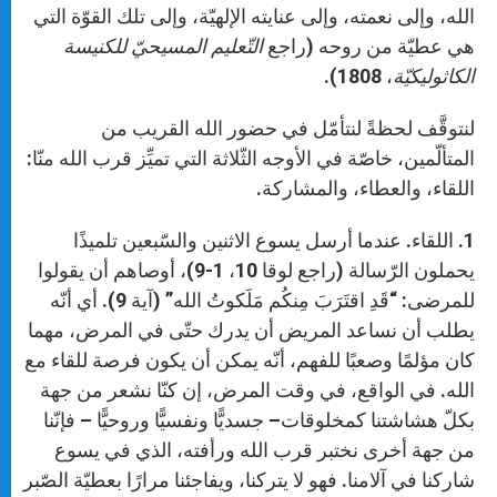
الله، وإلى نعمته، وإلى عنايته الإلهيّة، وإلى تلك القوّة التي
هي عطيّة من روحه (راجع
التّعليم المسيحيّ للكنيسة
الكاثوليكيّة
، 1808).
لنتوقَّف لحظةً لنتأمّل في حضور الله القريب من
المتألّمين، خاصّة في الأوجه الثّلاثة التي تميِّز قرب الله منّا:
اللقاء، والعطاء، والمشاركة.
1. اللقاء. عندما أرسل يسوع الاثنين والسّبعين تلميذًا
يحملون الرّسالة (راجع لوقا 10، 1-9)، أوصاهم أن يقولوا
للمرضى: “قَدِ اقتَرَبَ مِنكُم مَلَكوتُ الله” (آية 9). أي أنّه
يطلب أن نساعد المريض أن يدرك حتّى في المرض، مهما
كان مؤلمًا وصعبًا للفهم، أنّه يمكن أن يكون فرصة للقاء مع
الله. في الواقع، في وقت المرض، إن كنّا نشعر من جهة
بكلّ هشاشتنا كمخلوقات– جسديًّا ونفسيًّا وروحيًّا – فإنّنا
من جهة أخرى نختبر قرب الله ورأفته، الذي في يسوع
شاركنا في آلامنا. فهو لا يتركنا، ويفاجئنا مرارًا بعطيّة الصّبر