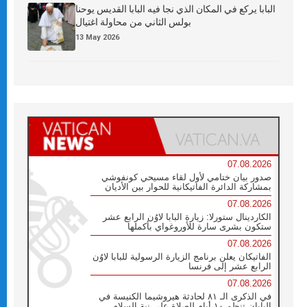
البابا يركع في المكان الذي نجا فيه البابا القديس يوحنا
بولس الثاني من محاولة اغتيال
13 May 2026
07.08.2026
صدور بيان ختامي لأول لقاء مسيحي كونفوشي
بمشاركة الدائرة الفاتيكانية للحوار بين الأديان
07.08.2026
الكاردينال ستورلا: زيارة البابا لاوُن الرابع عشر
ستكون بشرى سارة للأوروغواي بأكملها
07.08.2026
الفاتيكان يعلن برنامج الزيارة الرسولية للبابا لاوُن
الرابع عشر إلى فرنسا
07.08.2026
في الذكرى الـ ٨١ لحادثة هيروشيما الكنيسة في
اليابان تنظم ١٠ أيام للصلاة على نية السلام