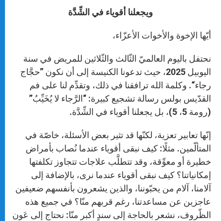
r
ويجعلنا أقوياء في الشِّدَّة
أيّها الإخوة والأخوات الأعزّاء،
نحتفل باليوم العالميّ الثّالث والثّلاثين للمريض في سنة
اليوبيل 2025، حيث تدعونا الكنيسة إلى أن نكون ”حجَّاج
رجاء“. وكلمة الله ترافقنا في ذلك، وتقدِّم لنا على فم
القدّيس بولس رسالة تشجيع كبيرة: “الرَّجاء لا يُخَيِّبُ”
(رومة 5، 5)، بل يجعلنا أقوياء في الشِّدَّة.
إنّها تعابير تعزية، لكنّها قد تثير بعض الأسئلة، خاصّة في
المتألّمين. مثلًا: كيف نبقى أقوياء عندما نُصاب بأمراض
خطيرة أو معوِّقة، وقد تتطلَّب علاجات تتجاوز تكلفتها
إمكانياتنا؟ كيف نبقى أقوياء عندما نرى، بالإضافة إلى
آلامنا، آلام من يحبّوننا، والذين يشعرون بأنفسهم ضعيفين
عاجزين عن مساعدتنا، رغم قربهم منّا؟ في جميع هذه
الظّروف، نشعر بالحاجة إلى سندٍ أكبر منّا: نحتاج إلى عَون