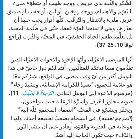
الشُّكر والثّقة لدى مريض، ووجه طبيب أو متطوّع مليء
بالتّفهّم والاهتمام، ووجه زوجَين، أو ابن، أو حفيد، أو صديق
عزيز، مليء بالانتظار والتّرقّب. كلّها أنوار يجب علينا أن
نقدّرها، وهي لا تمنحنا القوّة فقط، حتّى في ظُلمة المحنة،
بل تعلِّمنا طعم الحياة الحقيقيّ، في المحبّة والقُرب (راجع
لوقا 10، 25-37).
أيّها المرضى الأعزّاء، وأيّها الإخوة والأخوات الأعزّاء الذين
تقدِّمون مساعدتكم للمتألّمين، أنتم لكم دورٌ خاصّ في هذا
اليوبيل أكثر من أيّ وقت مضى. في الواقع، سَيرُكم معًا
هو علامة للجميع، “نشيدٌ للكرامة الإنسانيّة، ونشيدُ رجاء”
(مرسوم الدّعوة إلى اليوبيل العادي،
الرَّجاءُ لا يُخَيِّبُ
، 11)،
صوته يتجاوز الغُرف وأَسِرَّة الرّعاية حيث تتواجدون،
ويحفّز ويشجّع في المحبّة “انضمام المجتمع كلّه إليه”
(
المرجع نفسه
)، في انسجامٍ يصعبُ تحقيقه أحيانًا، ولهذا
هو غاية في العذوبة والقوّة، وقادر على أن ينشر النّور
والدّفء حيث تكون الحاجة إليه أشدّ.