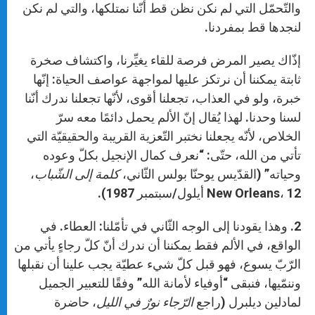
والتّحمّل التي لم نكن نظن قط أنّنا نمتلكها، والتي لم نكن
لنجدها قط بمفردنا.
إذّاك يصير المرض فرصة للقاء يغيِّرنا، واكتشاف صخرة
ثابتة يمكننا أن نرتكز عليها لمواجهة عواصف الحياة: إنّها
خبرة، ولو في العذاب، تجعلنا أقوى، لأنّها تجعلنا ندرك أنّنا
لسنا وحدنا. لهذا يُقال إنّ الألم يحمل دائمًا معه سرّ
الخلاص، لأنّه يجعلنا نختبر التّعزية القريبة والحقيقيّة التي
تأتي من الله، حتّى: “نعرف كمال الإنجيل بكلّ وعوده
وحياته” (القدّيس يوحنّا بولس الثّاني،
كلمة إلى الشّباب
،
New Orleans، 12 أيلول/سبتمبر 1987).
2. وهذا يقودنا إلى الوجه الثّاني في تأمّلنا: العطاء. في
الواقع، في الألم فقط يمكننا أن ندرك أنّ كلّ رجاءٍ يأتي من
الرّبّ يسوع، فهو قبل كلّ شيء عطيّة يجب علينا أن نقبلها
وننمّيها، فنبقى “أوفياء لأمانة الله” وفقًا للتعبير الجميل
لمادلين ديلبرل (راجع
الرّجاء نورٌ في الليل
، حاضرة