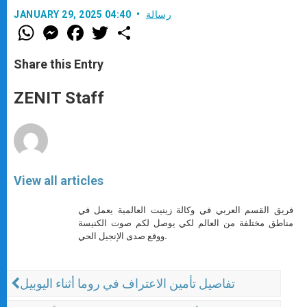
رسالة
JANUARY 29, 2025 04:40
W
M
F
T
S
h
e
a
w
h
a
s
c
i
a
t
s
e
t
r
Share this Entry
s
e
b
t
e
A
n
o
e
p
g
o
r
ZENIT Staff
p
e
k
r
View all articles
فريق القسم العربي في وكالة زينيت العالمية يعمل في
مناطق مختلفة من العالم لكي يوصل لكم صوت الكنيسة
ووقع صدى الإنجيل الحي.
تفاصيل تأمين الاعتراف في روما أثناء اليوبيل