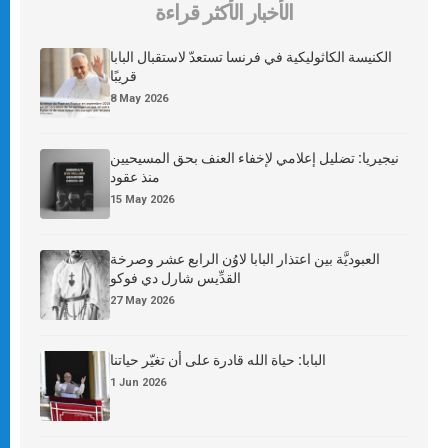
الأخبار الأكثر قراءة
الكنيسة الكاثوليكية في فرنسا تستعدّ لاستقبال البابا
قريبًا
8 May 2026
نيجيريا: تضليل إعلامي لإخفاء العنف بحق المسيحيين
منذ عقود
15 May 2026
العبوديَّة بين اعتذار البابا لاوُن الرابع عشر وصرخة
القدِّيس شارل دي فوكو
27 May 2026
البابا: حياة الله قادرة على أن تغيّر حياتنا
1 Jun 2026