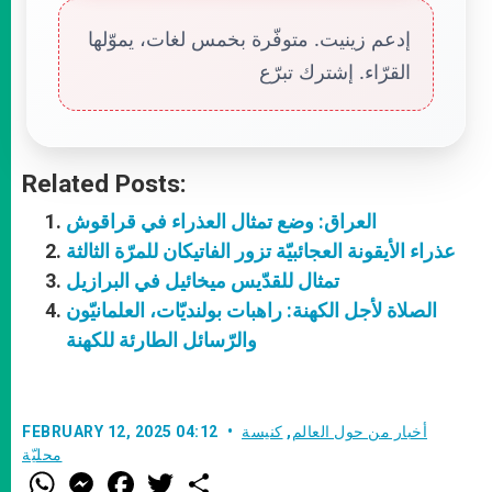
إدعم زينيت. متوفّرة بخمس لغات، يموّلها
القرّاء. إشترك تبرّع
Related Posts:
العراق: وضع تمثال العذراء في قراقوش
عذراء الأيقونة العجائبيّة تزور الفاتيكان للمرّة الثالثة
تمثال للقدّيس ميخائيل في البرازيل
الصلاة لأجل الكهنة: راهبات بولنديّات، العلمانيّون
والرّسائل الطارئة للكهنة
أخبار من حول العالم
,
كنيسة
FEBRUARY 12, 2025 04:12
محليّة
W
M
F
T
S