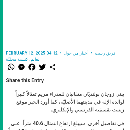
فريق زينيت
أخبار من حول
FEBRUARY 12, 2025 04:12
العالم
,
كنيسة محليّة
W
M
F
T
S
h
e
a
w
h
a
s
c
i
a
t
s
e
t
r
Share this Entry
s
e
b
t
e
A
n
o
e
p
g
o
r
يبني زوجان بولنديّان متفانيان للعذراء مريم تمثالاً كبيراً
p
e
k
r
لوالدة الإله في مدينتهما الأصليّة، كما أورد الخبر موقع
زينيت بقسمَيه الفرنسي والإنكليزي.
في تفاصيل أخرى، سيبلغ ارتفاع التمثال 40.6 متراً، على