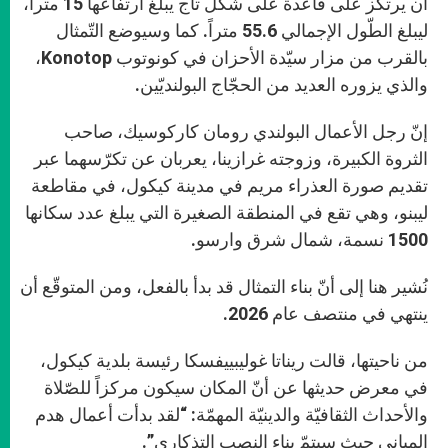
أن يرتكز على قاعدة على شكل تاج يبلغ ارتفاعها 15 متراً،
ليبلغ الطّول الإجمالي 55.6 متراً. كما وسيوضع التّمثال
بالقرب من مزار سيّدة الأحزان في كونوتوب Konotop،
والذي يزوره العديد من الحجّاج البولنديّين.
إنّ رجل الأعمال البولندي رومان كاركوسيك، صاحب
الثروة الكبيرة، وزوجته غرازينا، يعربان عن تكرّسهما عبر
تقديم صورة العذراء مريم في مدينة كيكول، في مقاطعة
ليبنو، وهي تقع في المنطقة الصغيرة التي يبلغ عدد سكانها
1500 نسمة، شمال شرق وارسو.
نُشير هنا إلى أنّ بناء التمثال قد بدأ بالفعل، ومن المتوقّع أن
ينتهي في منتصف عام 2026.
من ناحيتها، قالت ريناتا غوليبييفسكا رئيسة بلدية كيكول،
في معرض حديثها عن أنّ المكان سيكون مركزاً للصّلاة
والأحداث الثقافيّة والدينيّة المهمّة: “لقد بدأت أعمال هدم
المباني حيث سيتمّ بناء النصب التذكاري”.