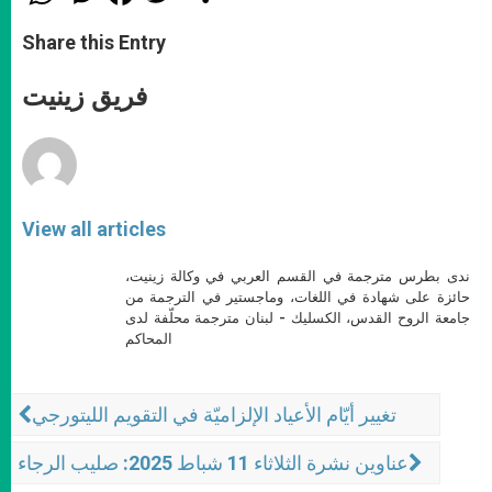
h
e
a
w
h
a
s
c
i
a
t
s
e
t
r
Share this Entry
s
e
b
t
e
A
n
o
e
p
g
o
r
فريق زينيت
p
e
k
r
View all articles
ندى بطرس مترجمة في القسم العربي في وكالة زينيت،
حائزة على شهادة في اللغات، وماجستير في الترجمة من
جامعة الروح القدس، الكسليك - لبنان مترجمة محلّفة لدى
المحاكم
تغيير أيّام الأعياد الإلزاميّة في التقويم الليتورجي
عناوين نشرة الثلاثاء 11 شباط 2025: صليب الرجاء