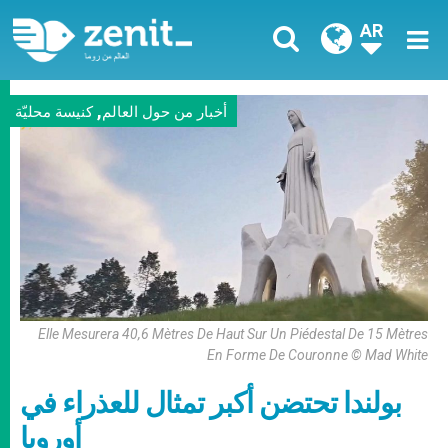
AR
,
أخبار من حول العالم
كنيسة محليّة
Elle Mesurera 40,6 Mètres De Haut Sur Un Piédestal De 15 Mètres
En Forme De Couronne © Mad White
بولندا تحتضن أكبر تمثال للعذراء في
أوروبا