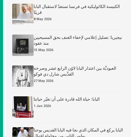
الكنيسة الكاثوليكية في فرنسا تستعدّ لاستقبال البابا
قريبًا
8 May 2026
نيجيريا: تضليل إعلامي لإخفاء العنف بحق المسيحيين
منذ عقود
15 May 2026
العبوديَّة بين اعتذار البابا لاوُن الرابع عشر وصرخة
القدِّيس شارل دي فوكو
27 May 2026
البابا: حياة الله قادرة على أن تغيّر حياتنا
1 Jun 2026
البابا يركع في المكان الذي نجا فيه البابا القديس يوحنا
بولس الثاني من محاولة اغتيال