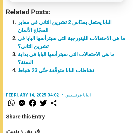
Related Posts:
البابا يحتفل بقدّاس 2 تشرين الثاني في مقابر
الحجّاج الألمان
ما هي الاحتفالات الليتورجية التي سيترأسها البابا في
تشرين الثاني؟
ما هي الاحتفالات التي سيترأسها البابا في بداية
السنة؟
نشاطات البابا متوقّفة حتّى 23 شباط
البابا فرنسيس
FEBRUARY 14, 2025 04:02
W
M
F
T
S
h
e
a
w
h
a
s
c
i
a
t
s
e
t
r
Share this Entry
s
e
b
t
e
A
n
o
e
p
g
o
r
فريق زينيت