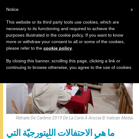
AR
Notice
x
This website or its third party tools use cookies, which are
necessary to its functioning and required to achieve the
البابا فرنسيس
purposes illustrated in the cookie policy. If you want to know
more or withdraw your consent to all or some of the cookies,
please refer to the
cookie policy
.
By closing this banner, scrolling this page, clicking a link or
continuing to browse otherwise, you agree to the use of cookies.
Retraite De Carême 2019 De La Curie À Ariccia © Vatican Media
ما هي الاحتفالات الليتورجيّة التي