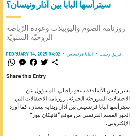
سيترأسها البابا بين آذار ونيسان؟
روزنامة الصوم واليوبيلات وعودة الرّياضة
الروحيّة السنويّة
فريق زينيت
البابا فرنسيس
FEBRUARY 14, 2025 04:02
W
M
F
T
S
h
e
a
w
h
a
s
c
i
a
t
s
e
t
r
Share this Entry
s
e
b
t
e
A
n
o
e
p
g
o
r
نشر رئيس الأساقفة دييغو رافيلي، المسؤول عن
p
e
k
r
الاحتفالات الليتورجيّة الحبريّة، روزنامة الاحتفالات التي
سيترأسها البابا فرنسيس بين آذار وبداية نيسان، كما أورد
الخبر القسم الفرنسي من موقع “فاتيكان نيوز”
الإلكتروني.