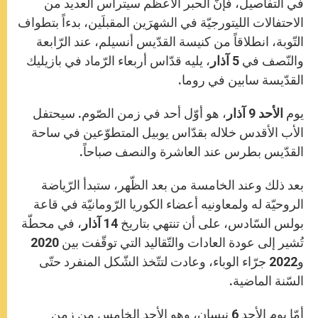
في التفاصيل، فإنّ الحبر الأعظم سيترأس العديد من
الاحتفالات الليتورجيّة في الشهرَين المقبلَين، بدءاً بتطواف
التّوبة، انطلاقاً من كنيسة القدّيس أنسيلم، عند الرّابعة
والنّصف في
5 آذار
، يليه قدّاس أربعاء الرّماد في بازيليك
القدّيسة سابين في روما.
يوم
الأحد 9 آذار
، هو أوّل أحد في زمن الصّوم. سيحتفل
الأب الأقدس خلاله بقدّاس يوبيل المتطوّعين في ساحة
القدّيس بطرس عند العاشرة والنصف صباحاً.
بعد ذلك وعند الخامسة من بعد الظّهر، ستبدأ الرّياضة
الروحيّة له ولمعاونيه أعضاء الكوريا الرّومانيّة في قاعة
بولس السّادس، على أن تنتهي بتاريخ
14 آذار
، في محطّة
تُشير إلى عودة العادات والتّقاليد التي توقّفت بين 2020
و2022 جرّاء الوباء، وعادت لتتّخذ الشّكل المنفرد حتّى
السّنة الماضية.
أمّا يوم الأحد 6 نيسان، وهو الأحد الخامس من زمن