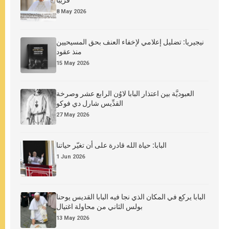
قريبًا
8 May 2026
نيجيريا: تضليل إعلامي لإخفاء العنف بحق المسيحيين
منذ عقود
15 May 2026
العبوديَّة بين اعتذار البابا لاوُن الرابع عشر وصرخة
القدِّيس شارل دي فوكو
27 May 2026
البابا: حياة الله قادرة على أن تغيّر حياتنا
1 Jun 2026
البابا يركع في المكان الذي نجا فيه البابا القديس يوحنا
بولس الثاني من محاولة اغتيال
13 May 2026