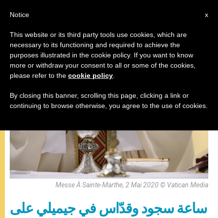
AR
Notice
x
This website or its third party tools use cookies, which are
necessary to its functioning and required to achieve the
البابا فرنسيس
purposes illustrated in the cookie policy. If you want to know
more or withdraw your consent to all or some of the cookies,
please refer to the
cookie policy
.
By closing this banner, scrolling this page, clicking a link or
continuing to browse otherwise, you agree to the use of cookies.
Messe À Sainte-Marthe, 2 Mai 2020 © Vatican Media
ساعة سجود وقدّاس في جيميلي على