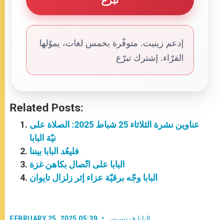
إدعم زينيت. متوفّرة بخمس لغات، يموّلها
القرّاء. إشترك تبرّع
Related Posts:
عناوين نشرة الثلاثاء 25 شباط 2025: الصلاة على
نيّة البابا
فليعُد البابا بيننا
البابا على اتّصال بكاهن غزة
البابا وجّه برقيّة عزاء إثر زلزال تايوان
البابا فرنسيس
FEBRUARY 25, 2025 05:39