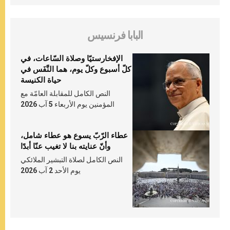
البابا فرنسيس
الإفخارستيّا وصلاة السّاعات، في
كلّ أسبوع وكلّ يوم، هما النَّفَس في
حياة الكنيسة
النص الكامل للمقابلة العامّة مع
المؤمنين يوم الأربعاء 5 آب 2026
عطاء الرّبّ يسوع هو عطاء شامل،
وأنّ عنايته بنا لا تغيب عنّا أبدًا
النص الكامل لصلاة التبشير الملائكي
يوم الأحد 2 آب 2026