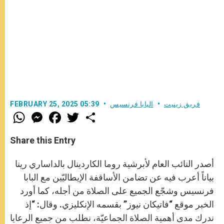
فريق زينيت
البابا فرنسيس
FEBRUARY 25, 2025 05:39
W
M
F
T
S
h
e
a
w
h
a
s
c
i
a
t
s
e
t
r
Share this Entry
s
e
b
t
e
A
n
o
e
p
g
o
r
أصدر النائب العام لأبرشية روما الكاردينال بالداساري رينا
p
e
k
r
بياناً أعرب فيه عن تضامن الأساقفة الإيطاليّين مع البابا
فرنسيس وشجّع الجميع على الصلاة من أجله، كما أورد
الخبر موقع “فاتيكان نيوز” بقسمه الإنكليزي. وقال: “إذ
ندرك مدى أهمية الصلاة الجماعيّة، نطلب من جميع الرعايا