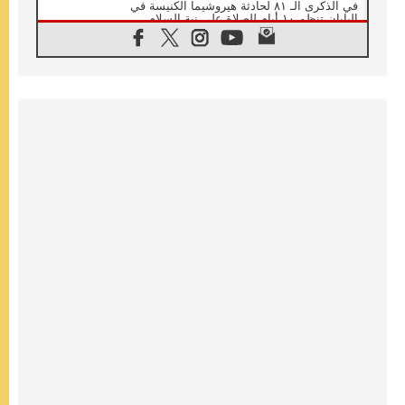
في الذكرى الـ ٨١ لحادثة هيروشيما الكنيسة في
اليابان تنظم ١٠ أيام للصلاة على نية السلام
07.08.2026
الكنيسة في الأوروغواي: زيارة البابا ستعزز
الإيمان والرجاء
06.08.2026
الاجتماع الشهري للمطارنة الموارنة
06.08.2026
الكاردينال روسي: زيارة البابا لاوُن إلى الأرجنتين
هي تكريم للبابا فرنسيس
06.08.2026
زيارة البابا إلى البيرو ستكون زمن نعمة ومصالحة
ورجاء
06.08.2026
الكاردينال بارولين في المكسيك: علينا أن نكون
حاضرين إلى جانب المهمشين والمهاجرين
والأجانب
06.08.2026
البابا لاوُن الرابع عشر للشباب في أسيزي:
"أوروبا والعالم يبحثان اليوم عن قديسين جُدد
فيكم"