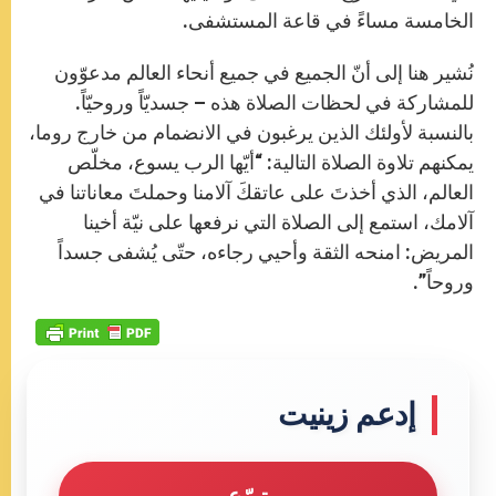
الخامسة مساءً في قاعة المستشفى.
نُشير هنا إلى أنّ الجميع في جميع أنحاء العالم مدعوّون
للمشاركة في لحظات الصلاة هذه – جسديّاً وروحيّاً.
بالنسبة لأولئك الذين يرغبون في الانضمام من خارج روما،
يمكنهم تلاوة الصلاة التالية: “أيّها الرب يسوع، مخلّص
العالم، الذي أخذتَ على عاتقكَ آلامنا وحملتَ معاناتنا في
آلامك، استمع إلى الصلاة التي نرفعها على نيّة أخينا
المريض: امنحه الثقة وأحيي رجاءه، حتّى يُشفى جسداً
وروحاً”.
إدعم زينيت
تبرّع