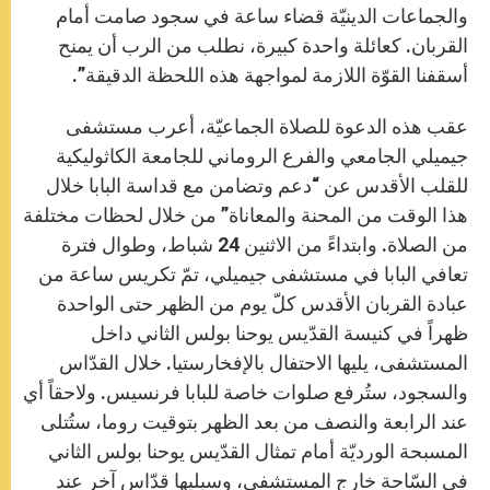
والجماعات الدينيّة قضاء ساعة في سجود صامت أمام
القربان. كعائلة واحدة كبيرة، نطلب من الرب أن يمنح
أسقفنا القوّة اللازمة لمواجهة هذه اللحظة الدقيقة”.
عقب هذه الدعوة للصلاة الجماعيّة، أعرب مستشفى
جيميلي الجامعي والفرع الروماني للجامعة الكاثوليكية
للقلب الأقدس عن “دعم وتضامن مع قداسة البابا خلال
هذا الوقت من المحنة والمعاناة” من خلال لحظات مختلفة
من الصلاة. وابتداءً من الاثنين 24 شباط، وطوال فترة
تعافي البابا في مستشفى جيميلي، تمّ تكريس ساعة من
عبادة القربان الأقدس كلّ يوم من الظهر حتى الواحدة
ظهراً في كنيسة القدّيس يوحنا بولس الثاني داخل
المستشفى، يليها الاحتفال بالإفخارستيا. خلال القدّاس
والسجود، ستُرفع صلوات خاصة للبابا فرنسيس. ولاحقاً أي
عند الرابعة والنصف من بعد الظهر بتوقيت روما، ستُتلى
المسبحة الورديّة أمام تمثال القدّيس يوحنا بولس الثاني
في السّاحة خارج المستشفى، وسيليها قدّاس آخر عند