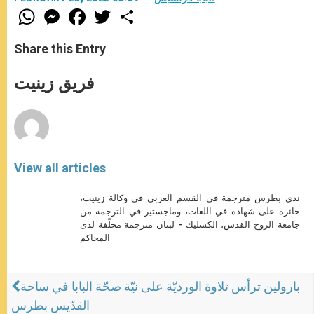
W
M
F
T
S
h
e
a
w
h
a
s
c
i
a
t
s
e
t
r
Share this Entry
s
e
b
t
e
A
n
o
e
p
g
o
r
فريق زينيت
p
e
k
r
View all articles
ندى بطرس مترجمة في القسم العربي في وكالة زينيت،
حائزة على شهادة في اللغات، وماجستير في الترجمة من
جامعة الروح القدس، الكسليك - لبنان مترجمة محلّفة لدى
المحاكم
بارولين ترأس تلاوة الورديّة على نيّة صحّة البابا في ساحة
القدّيس بطرس