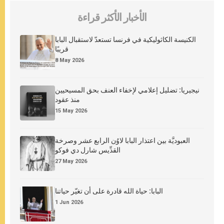
الأخبار الأكثر قراءة
الكنيسة الكاثوليكية في فرنسا تستعدّ لاستقبال البابا
قريبًا
8 May 2026
نيجيريا: تضليل إعلامي لإخفاء العنف بحق المسيحيين
منذ عقود
15 May 2026
العبوديَّة بين اعتذار البابا لاوُن الرابع عشر وصرخة
القدِّيس شارل دي فوكو
27 May 2026
البابا: حياة الله قادرة على أن تغيّر حياتنا
1 Jun 2026