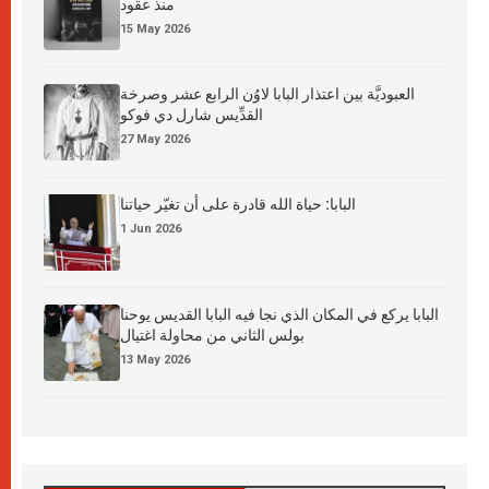
منذ عقود
15 May 2026
العبوديَّة بين اعتذار البابا لاوُن الرابع عشر وصرخة
القدِّيس شارل دي فوكو
27 May 2026
البابا: حياة الله قادرة على أن تغيّر حياتنا
1 Jun 2026
البابا يركع في المكان الذي نجا فيه البابا القديس يوحنا
بولس الثاني من محاولة اغتيال
13 May 2026