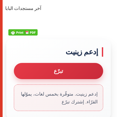
آخر مستجدات البابا
إدعم زينيت
تبرّع
إدعم زينيت. متوفّرة بخمس لغات، يموّلها
القرّاء. إشترك تبرّع