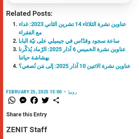
Related Posts:
عناوين نشرة الثلاثاء 14 تشرين الثاني 2023: غداء
مع الفقراء
ساعة سجود وقدّاس في جيميلي على نيّة البابا
عناوين نشرة الخميس 6 آذار 2025: الرّماد يُذكّرنا
بهشاشة حياتنا
عناوين نشرة الاثنين 10 آذار 2025: إلى مَن نُصغي؟
روما
FEBRUARY 25, 2025 15:00
W
M
F
T
S
h
e
a
w
h
a
s
c
i
a
t
s
e
t
r
Share this Entry
s
e
b
t
e
A
n
o
e
p
g
o
r
ZENIT Staff
p
e
k
r