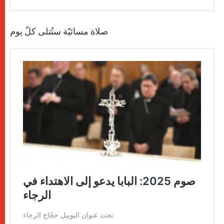
صلاة مسائيّة ستُتلى كلّ يوم