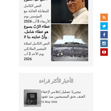
وكلّ يوم، هما
النص الكامل
النَّفَس في حياة
للمقابلة العامّة مع
الكنيسة
المؤمنين يوم
الأربعاء 5 آب 2026
عطاء الرّبّ يسوع
هو عطاء شامل،
وأنّ عنايته بنا لا
تغيب عنّا أبدًا
النص الكامل لصلاة
التبشير الملائكي
يوم الأحد 2 آب
2026
الأخبار الأكثر قراءة
نيجيريا: تضليل إعلامي لإخفاء
العنف بحق المسيحيين منذ عقود
15 May 2026