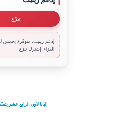
تبرّع
إدعم زينيت. متوفّرة بخمس لغا
القرّاء. إشترك تبرّع
البابا لاون الرابع عشر يتمنّ