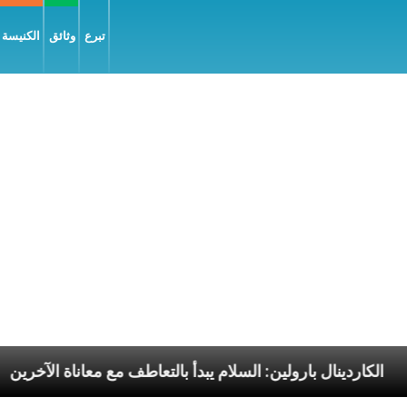
تبرع
وثائق
الكنيسة و
لرسوليّة
الكاردينال بارولين: السلام يبدأ بالتعاطف مع م