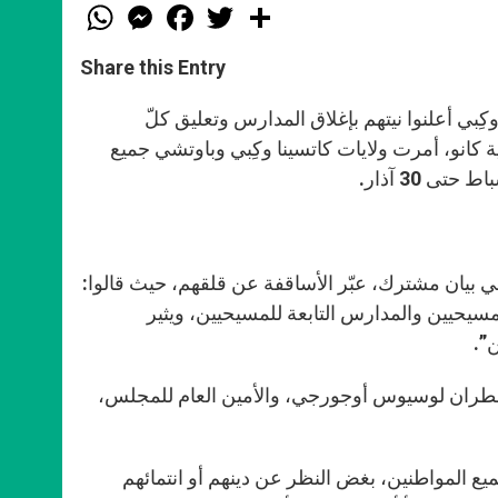
W
M
F
T
S
h
e
a
w
h
a
s
c
i
a
t
s
e
t
r
Share this Entry
s
e
b
t
e
A
n
o
e
p
g
o
r
وكِبي أعلنوا نيتهم بإغلاق المدارس وتعليق كلّ
p
e
k
ة كانو، أمرت ولايات كاتسينا وكِبي وباوتشي جميع
r
ي بيان مشترك، عبّر الأساقفة عن قلقهم، حيث قالوا:
مسيحيين والمدارس التابعة للمسيحيين، ويثير
”.
المطران لوسيوس أوجورجي، والأمين العام للمجلس،
يع المواطنين، بغض النظر عن دينهم أو انتمائهم