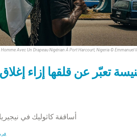
 Homme Avec Un Drapeau Nigérian À Port Harcourt, Nigeria © Emmanuel 
نيسة تعبّر عن قلقها إزاء إغلا
أساقفة كاثوليك في نيجيريا
فري