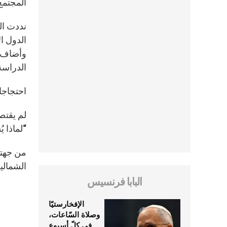
المجتمع
الدول ا
وأضاف ر
الدراسة 
احتجاجا
لم يقتص
“لماذا ي
الشمالي
البابا فرنسيس
الإفخارستيّا
وصلاة السّاعات،
في كلّ أسبوع