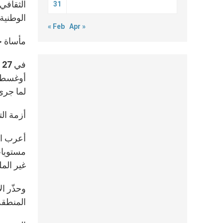
الثقافي
31
الوطنية”
« Feb
Apr »
مأساة خ
أوغسطين
لما جرى
أزمة ال
أعرب ال
مستويات
غير الملت
وحذّر ال
المنطقة