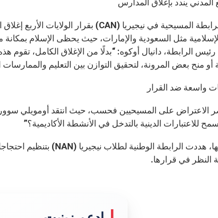
 المدني يندد بإغلاق المدارس
نددت الرابطة المسيحية في نيجيريا (CAN) بق
لإسلامية مثل السعودية والإمارات، حيث يحظى الإسلام بمكانة م
ئيس الرابطة، دانيال أوكوه: “بدلًا من الإغلاق الكامل، تقوم هذ
أو منح بعض المرونة، لتحقيق التوازن بين التعليم والممارسات ال
ت واسعة ضد القرار
ر الاعتراض على المسيحيين فحسب، حيث انتقد أومويلي سووري،
ُسمح للاعتبارات الدينية بالتدخل في الأنشطة الأكاديمية؟”
من جهتها، هددت الرابطة الوطن
ة النظر في قرارها.
إدعم زينيت