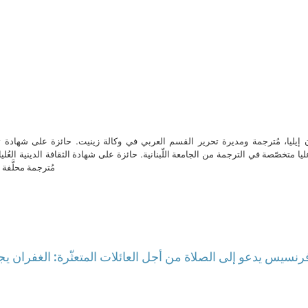
ن إيليا، مُترجمة ومديرة تحرير القسم العربي في وكالة زينيت. حائزة على شهادة 
ا متخصّصة في الترجمة من الجامعة اللّبنانية. حائزة على شهادة الثقافة الدينية العُلي
مُترجمة محلَّفة ل
 فرنسيس يدعو إلى الصلاة من أجل العائلات المتعثّرة: الغفران يج