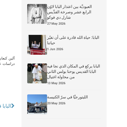
العبوديَّة بين اعتذار البابا لاوُن
الرابع عشر وصرخة القدِّيس
شارل دي فوكو
27 May 2026
البابا: حياة الله قادرة على أن تغيّر
حياتنا
1 Jun 2026
ألين كنعا
دراسات علي
البابا يركع في المكان الذي نجا فيه
البابا القديس يوحنا بولس الثاني
من محاولة اغتيال
13 May 2026
الليتورجيَّا في سرّ الكنيسة
20 May 2026
البابا