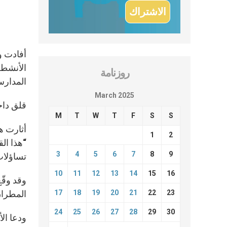
أفادت وس
الأنشطة
روزنامة
المدارس ا
March 2025
قلق داخ
M
T
W
T
F
S
S
أثارت ه
1
2
“هذا ال
3
4
5
6
7
8
9
تساؤلات
10
11
12
13
14
15
16
وقد وقّ
17
18
19
20
21
22
23
المطران
24
25
26
27
28
29
30
ودعا ال