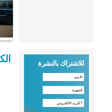
Ikwuegbu
الك
للاشتراك بالنشرة