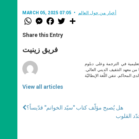
أخبار من حول العالم
MARCH 05, 2025 07:05
W
M
F
T
S
h
e
a
w
h
a
s
c
i
a
t
s
e
t
r
Share this Entry
s
e
b
t
e
A
n
o
e
p
g
o
r
فريق زينيت
p
e
k
r
تعليمية في الترجمة وعلى دبلوم
ا من معهد التثقيف الديني العالي.
دى المحاكم. تتقن اللّغة الإيطاليّة
View all articles
هل يُصبح مؤلّف كتاب "سيّد الخواتم" قدّيساً؟
دّد القلوب