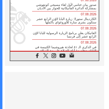
07.08.2026
صدور بيان ختامي لأول لقاء مسيحي كونفوشي
بمشاركة الدائرة الفاتيكانية للحوار بين الأديان
07.08.2026
الكاردينال ستورلا: زيارة البابا لاوُن الرابع عشر
ستكون بشرى سارة للأوروغواي بأكملها
07.08.2026
الفاتيكان يعلن برنامج الزيارة الرسولية للبابا لاوُن
الرابع عشر إلى فرنسا
07.08.2026
في الذكرى الـ ٨١ لحادثة هيروشيما الكنيسة في
اليابان تنظم ١٠ أيام للصلاة على نية السلام
07.08.2026
الكنيسة في الأوروغواي: زيارة البابا ستعزز
الإيمان والرجاء
06.08.2026
الاجتماع الشهري للمطارنة الموارنة
06.08.2026
الكاردينال روسي: زيارة البابا لاوُن إلى الأرجنتين
هي تكريم للبابا فرنسيس
06.08.2026
زيارة البابا إلى البيرو ستكون زمن نعمة ومصالحة
ورجاء