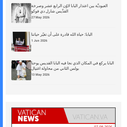
العبوديَّة بين اعتذار البابا لاوُن الرابع عشر وصرخة
القدِّيس شارل دي فوكو
27 May 2026
البابا: حياة الله قادرة على أن تغيّر حياتنا
1 Jun 2026
البابا يركع في المكان الذي نجا فيه البابا القديس يوحنا
بولس الثاني من محاولة اغتيال
13 May 2026