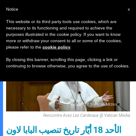
AR
Notice
x
This website or its third party tools use cookies, which are
necessary to its functioning and required to achieve the
البابا لاون الرّابع عشر
purposes illustrated in the cookie policy. If you want to know
more or withdraw your consent to all or some of the cookies,
please refer to the
cookie policy
.
By closing this banner, scrolling this page, clicking a link or
continuing to browse otherwise, you agree to the use of cookies.
Rencontre Avec Les Cardinaux @ Vatican Media
الأحد 18 أيّار تاريخ تنصيب البابا لاون