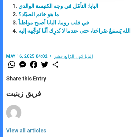
البابا: التأمّل في وجه الكنيسة الوالدي
ما هو خاتم الصيّاد؟
في قلب روما، البابا أصبح مواطناً
الله يَسمَعُ صُراخَنا، حتى عندما لا نُدرِك أنَّنا نُوَجِّهه إليه
البابا لاون الرّابع عشر
MAY 16, 2025 04:02
W
M
F
T
S
h
e
a
w
h
a
s
c
i
a
t
s
e
t
r
Share this Entry
s
e
b
t
e
A
n
o
e
p
g
o
r
فريق زينيت
p
e
k
r
View all articles