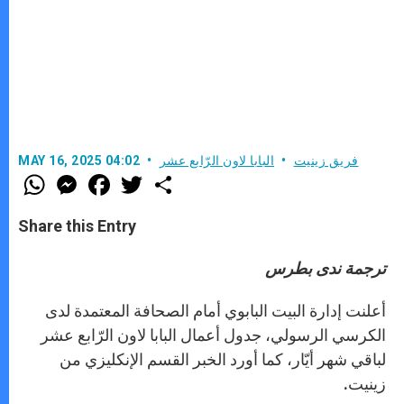
فريق زينيت
البابا لاون الرّابع عشر
MAY 16, 2025 04:02
W
M
F
T
S
h
e
a
w
h
a
s
c
i
a
t
s
e
t
r
Share this Entry
s
e
b
t
e
A
n
o
e
p
g
o
r
ترجمة ندى بطرس
p
e
k
r
أعلنت إدارة البيت البابوي أمام الصحافة المعتمدة لدى
الكرسي الرسولي، جدول أعمال البابا لاون الرّابع عشر
لباقي شهر أيّار، كما أورد الخبر القسم الإنكليزي من
زينيت.