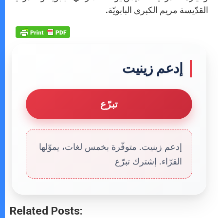
القدّيسة مريم الكبرى البابويّة.
إدعم زينيت
تبرّع
إدعم زينيت. متوفّرة بخمس لغات، يموّلها
القرّاء. إشترك تبرّع
Related Posts: