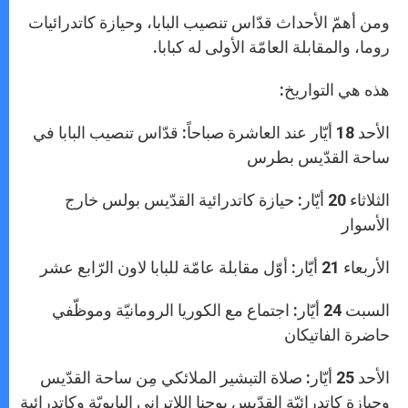
ومن أهمّ الأحداث قدّاس تنصيب البابا، وحيازة كاتدرائيات
روما، والمقابلة العامّة الأولى له كبابا.
هذه هي التواريخ:
الأحد 18 أيّار عند العاشرة صباحاً: قدّاس تنصيب البابا في
ساحة القدّيس بطرس
الثلاثاء 20 أيّار: حيازة كاتدرائية القدّيس بولس خارج
الأسوار
الأربعاء 21 أيّار: أوّل مقابلة عامّة للبابا لاون الرّابع عشر
السبت 24 أيّار: اجتماع مع الكوريا الرومانيّة وموظّفي
حاضرة الفاتيكان
الأحد 25 أيّار: صلاة التبشير الملائكي مِن ساحة القدّيس
وحيازة كاتدرائيّة القدّيس يوحنا اللاتراني البابويّة وكاتدرائية