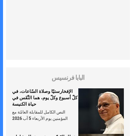
البابا فرنسيس
الإفخارستيّا وصلاة السّاعات، في
كلّ أسبوع وكلّ يوم، هما النَّفَس في
حياة الكنيسة
النص الكامل للمقابلة العامّة مع
المؤمنين يوم الأربعاء 5 آب 2026