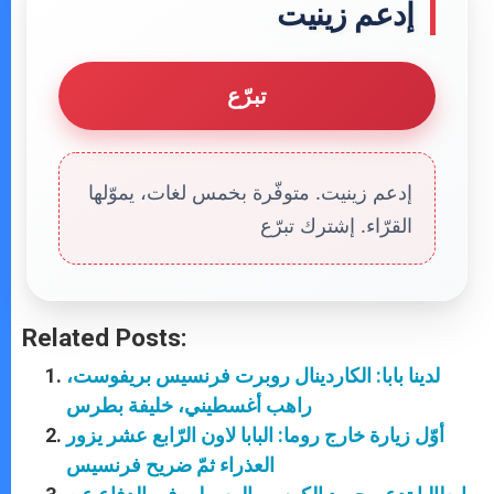
إدعم زينيت
تبرّع
إدعم زينيت. متوفّرة بخمس لغات، يموّلها
القرّاء. إشترك تبرّع
Related Posts:
لدينا بابا: الكاردينال روبرت فرنسيس بريفوست،
راهب أغسطيني، خليفة بطرس
أوّل زيارة خارج روما: البابا لاون الرّابع عشر يزور
العذراء ثمّ ضريح فرنسيس