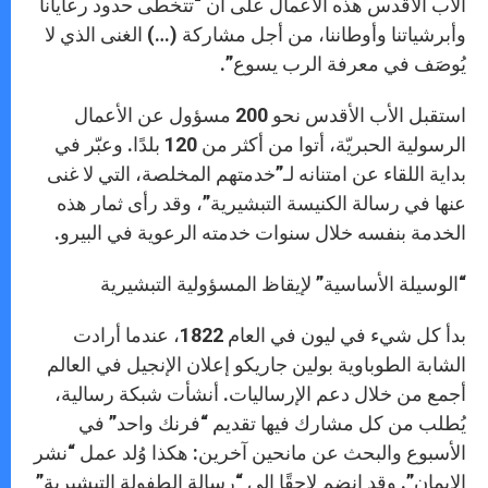
الأب الأقدس هذه الأعمال على أن “تتخطى حدود رعايانا
وأبرشياتنا وأوطاننا، من أجل مشاركة (…) الغنى الذي لا
يُوصَف في معرفة الرب يسوع”.
استقبل الأب الأقدس نحو 200 مسؤول عن الأعمال
الرسولية الحبريّة، أتوا من أكثر من 120 بلدًا. وعبّر في
بداية اللقاء عن امتنانه لـ”خدمتهم المخلصة، التي لا غنى
عنها في رسالة الكنيسة التبشيرية”، وقد رأى ثمار هذه
الخدمة بنفسه خلال سنوات خدمته الرعوية في البيرو.
“الوسيلة الأساسية” لإيقاظ المسؤولية التبشيرية
بدأ كل شيء في ليون في العام 1822، عندما أرادت
الشابة الطوباوية بولين جاريكو إعلان الإنجيل في العالم
أجمع من خلال دعم الإرساليات. أنشأت شبكة رسالية،
يُطلب من كل مشارك فيها تقديم “فرنك واحد” في
الأسبوع والبحث عن مانحين آخرين: هكذا وُلد عمل “نشر
الإيمان”. وقد انضم لاحقًا إلى “رسالة الطفولة التبشيرية”