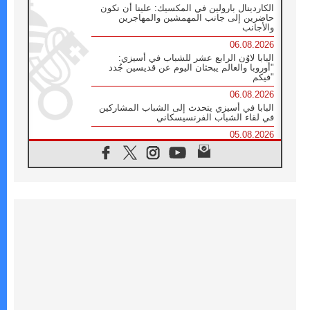
الكاردينال بارولين في المكسيك: علينا أن نكون
حاضرين إلى جانب المهمشين والمهاجرين
والأجانب
06.08.2026
البابا لاوُن الرابع عشر للشباب في أسيزي:
"أوروبا والعالم يبحثان اليوم عن قديسين جُدد
فيكم"
06.08.2026
البابا في أسيزي يتحدث إلى الشباب المشاركين
في لقاء الشباب الفرنسيسكاني
05.08.2026
في مقابلته العامة مع المؤمنين البابا لاوُن الرابع
عشر يواصل الحديث عن الدستور في الليتورجيا
المقدسة مسلطا الضوء على صلاة الكنيسة
05.08.2026
البابا لاوُن الرابع عشر يزور في تشرين الثاني
٢٠٢٦ أوروغواي والأرجنتين وبيرو
05.08.2026
خمسون عاما على استشهاد الأسقف الأرجنتيني
الطوباوي إنريكي أنجيليلي
05.08.2026
البابا لفرسان كولومبوس: هناك حاجة ماسة إلى
أنبياء تناغم يسعون إلى بناء الجسور
04.08.2026