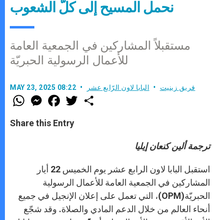
نحمل المسيح إلى كلّ الشعوب
مستقبلاً المشاركين في الجمعية العامة
للأعمال الرسولية الحبريّة
فريق زينيت
البابا لاون الرّابع عشر
MAY 23, 2025 08:22
W
M
F
T
S
h
e
a
w
h
a
s
c
i
a
t
s
e
t
r
Share this Entry
s
e
b
t
e
A
n
o
e
p
g
o
r
ترجمة ألين كنعان إيليا
p
e
k
r
استقبل البابا لاون الرابع عشر يوم الخميس 22 أيار
المشاركين في الجمعية العامة للأعمال الرسولية
الحبريّة(OPM)، التي تعمل على إعلان الإنجيل في جميع
أنحاء العالم من خلال الدعم المادي والصلاة. وقد شجّع