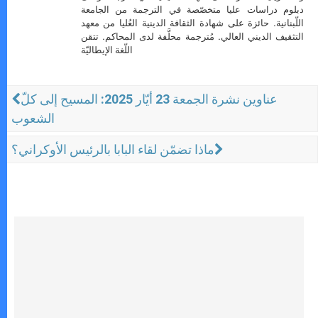
دبلوم دراسات عليا متخصّصة في الترجمة من الجامعة
اللّبنانية. حائزة على شهادة الثقافة الدينية العُليا من معهد
التثقيف الديني العالي. مُترجمة محلَّفة لدى المحاكم. تتقن
اللّغة الإيطاليّة
عناوين نشرة الجمعة 23 أيّار 2025: المسيح إلى كلّ
الشعوب
ماذا تضمّن لقاء البابا بالرئيس الأوكراني؟