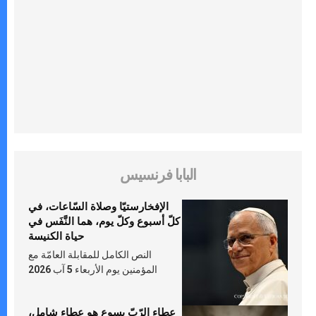
البابا فرنسيس
الإفخارستيّا وصلاة السّاعات، في
كلّ أسبوع وكلّ يوم، هما النَّفَس في
حياة الكنيسة
النص الكامل للمقابلة العامّة مع
المؤمنين يوم الأربعاء 5 آب 2026
عطاء الرّبّ يسوع هو عطاء شامل،