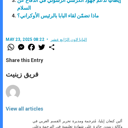
إيطاليا تدعم جهود الكرسي الرسولي في الدفاع عن
السلام
ماذا تضمّن لقاء البابا بالرئيس الأوكراني؟
البابا لاون الرّابع عشر
MAY 23, 2025 08:22
W
M
F
T
S
h
e
a
w
h
a
s
c
i
a
t
s
e
t
r
Share this Entry
s
e
b
t
e
A
n
o
e
p
g
o
r
فريق زينيت
p
e
k
r
View all articles
ألين كنعان إيليا، مُترجمة ومديرة تحرير القسم العربي في
وكالة زينيت. حائزة على شهادة تعليمية في الترجمة وعلى