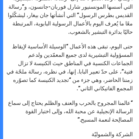
التي أسسها المونسنيور شارل فوربان-جانسون، و”رسالة
القديس بطرس الرسول” التي أنشأتها جان بيغار، ليشكّلوا
معًا ما يُعرف اليوم بالأعمال الرسولية البابوية، المرتبطة
حاليًا بدائرة التبشير بالشعوب.
حتى اليوم، تبقى هذه الأعمال “الوسيلة الأساسية لإيقاظ
المسؤولية التبشيرية لدى جميع المعمّدين ولدعم
الجماعات الكنسية في المناطق حيث الكنيسة لا تزال
فتية”، على حدّ تعبير البابا. إنها، في نظره، رسالة ملحّة في
زمننا الحاضر، وهي جزء من “تجديد الكنيسة كما تصوّره
المجمع الفاتيكاني الثاني”.
“عالمنا المجروح بالحرب والعنف والظلم يحتاج إلى سماع
الرسالة الإنجيلية عن محبة الله، وإلى اختبار القوة
المصالِحة لنعمة المسيح.”
الشركة والشموليّة