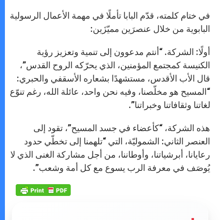
في ختام كلمته، قدّم البابا تأملًا في مهمة الأعمال الرسولية
البابوية من خلال عنصرَين مميّزَين:
أولًا: الشركة. “أنتم مدعوون إلى تنمية وتعزيز رؤية
الكنيسة كمجتمع المؤمنين، الذي يحرّكه الروح القدس”،
قال الأب الأقدس، مستشهدًا بشعاره الأسقفي والحبري:
“المسيح هو مخلّصنا، وفيه نحن واحد، عائلة الله، رغم تنوّع
لغاتنا وثقافاتنا وخبراتنا”.
هذه الشركة، “كأعضاء في جسد المسيح”، تقود إلى
العنصر الثاني: الشموليّة، التي “تلهمنا إلى تخطّي حدود
رعايانا، أبرشياتنا، وأوطاننا، من أجل مشاركة الغنى الذي لا
يُوصَف في معرفة الرب يسوع مع كل أمة وشعب”.