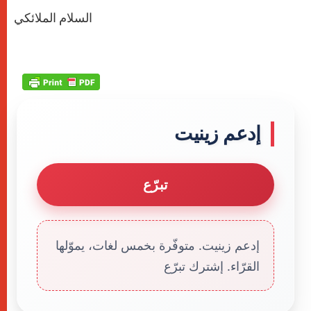
السلام الملائكي
إدعم زينيت
تبرّع
إدعم زينيت. متوفّرة بخمس لغات، يموّلها
القرّاء. إشترك تبرّع