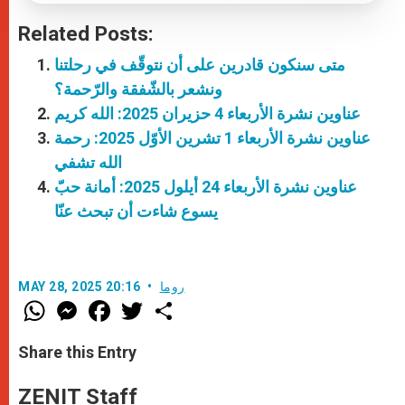
Related Posts:
متى سنكون قادرين على أن نتوقّف في رحلتنا
ونشعر بالشّفقة والرّحمة؟
عناوين نشرة الأربعاء 4 حزيران 2025: الله كريم
عناوين نشرة الأربعاء 1 تشرين الأوّل 2025: رحمة
الله تشفي
عناوين نشرة الأربعاء 24 أيلول 2025: أمانة حبّ
يسوع شاءت أن تبحث عنّا
روما
MAY 28, 2025 20:16
W
M
F
T
S
h
e
a
w
h
a
s
c
i
a
t
s
e
t
r
Share this Entry
s
e
b
t
e
A
n
o
e
p
g
o
r
ZENIT Staff
p
e
k