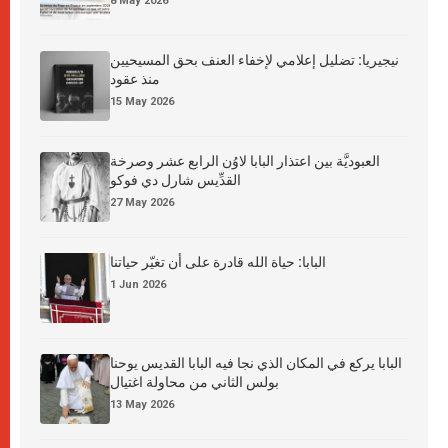
8 May 2026
نيجيريا: تضليل إعلامي لإخفاء العنف بحق المسيحيين
منذ عقود
15 May 2026
العبوديَّة بين اعتذار البابا لاوُن الرابع عشر وصرخة
القدِّيس شارل دي فوكو
27 May 2026
البابا: حياة الله قادرة على أن تغيّر حياتنا
1 Jun 2026
البابا يركع في المكان الذي نجا فيه البابا القديس يوحنا
بولس الثاني من محاولة اغتيال
13 May 2026