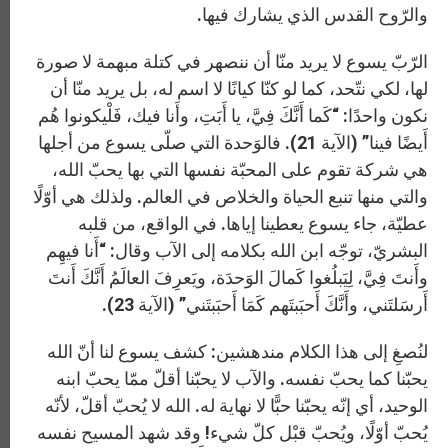
والرّوح القدس الذي يشارك فيها.
الرّبّ يسوع لا يريد منّا أن ننصهر في كتلة مبهمة لا صورة
لها، لكي نتّحد، كما لو كنّا كيانًا لا اسم له، بل يريد منّا أن
نكون واحدًا: “كَما أَنَّكَ فِيَّ، يا أَبَتِ، وأَنا فيك، فَلْيكونوا هُم
أَيضًا فينا” (الآية 21). فالوَحدة التي صلّى يسوع من أجلها
هي شركة تقوم على المحبّة نفسها التي بها يحبّ الله،
والتي منها تنبع الحياة والخلاص في العالم. ولذلك هي أوّلًا
عطيّة، جاء يسوع يعطينا إياها. في الواقع، من قلبه
البشريّ، توجّه ابن الله بكلامه إلى الآب وقال: “أَنا فيهِم
وأَنتَ فِيَّ، لِيَبلُغوا كَمالَ الوَحدَة، ويَعرِفَ العالَمُ أَنَّكَ أَنتَ
أَرسَلتَني، وأَنَّكَ أَحبَبتَهم كَمَا أَحبَبتَني” (الآية 23).
لنُصغِ إلى هذا الكلام مندهشين: كشف يسوع لنا أنّ الله
يحبّنا كما يحبّ نفسه. والآب لا يحبّنا أقلّ ممّا يحبّ ابنه
الوحيد، أي إنّه يحبّنا حبًّا لا نهاية له. الله لا يُحبّ أقلّ، لأنّه
يُحبّ أوّلًا، ويُحبّ قبْل كلّ شيء! وقد شهد المسيح نفسه