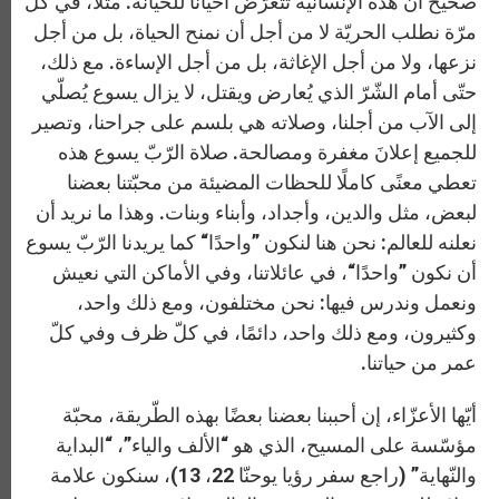
صحيح أنّ هذه الإنسانيّة تتعرّض أحيانًا للخيانة. مثلًا، في كلّ
مرّة نطلب الحريّة لا من أجل أن نمنح الحياة، بل من أجل
نزعها، ولا من أجل الإغاثة، بل من أجل الإساءة. مع ذلك،
حتّى أمام الشّرّ الذي يُعارض ويقتل، لا يزال يسوع يُصلّي
إلى الآب من أجلنا، وصلاته هي بلسم على جراحنا، وتصير
للجميع إعلانَ مغفرة ومصالحة. صلاة الرّبّ يسوع هذه
تعطي معنًى كاملًا للحظات المضيئة من محبّتنا بعضنا
لبعض، مثل والدين، وأجداد، وأبناء وبنات. وهذا ما نريد أن
نعلنه للعالم: نحن هنا لنكون ”واحدًا“ كما يريدنا الرّبّ يسوع
أن نكون ”واحدًا“، في عائلاتنا، وفي الأماكن التي نعيش
ونعمل وندرس فيها: نحن مختلفون، ومع ذلك واحد،
وكثيرون، ومع ذلك واحد، دائمًا، في كلّ ظرف وفي كلّ
عمر من حياتنا.
أيّها الأعزّاء، إن أحببنا بعضنا بعضًا بهذه الطّريقة، محبّة
مؤسّسة على المسيح، الذي هو “الألف والياء”، “البداية
والنّهاية” (راجع سفر رؤيا يوحنّا 22، 13)، سنكون علامة