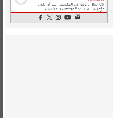
الكاردينال بارولين في المكسيك: علينا أن نكون
حاضرين إلى جانب المهمشين والمهاجرين
والأجانب
06.08.2026
البابا لاوُن الرابع عشر للشباب في أسيزي:
"أوروبا والعالم يبحثان اليوم عن قديسين جُدد
فيكم"
06.08.2026
البابا في أسيزي يتحدث إلى الشباب المشاركين
في لقاء الشباب الفرنسيسكاني
06.08.2026
البابا لاوُن الرابع عشر يبرق معزيا بوفاة
الكاردينال جوليو دوارتي لانغا
05.08.2026
في مقابلته العامة مع المؤمنين البابا لاوُن الرابع
عشر يواصل الحديث عن الدستور في الليتورجيا
المقدسة مسلطا الضوء على صلاة الكنيسة
05.08.2026
البابا لاوُن الرابع عشر يزور في تشرين الثاني
٢٠٢٦ أوروغواي والأرجنتين وبيرو
05.08.2026
خمسون عاما على استشهاد الأسقف الأرجنتيني
الطوباوي إنريكي أنجيليلي