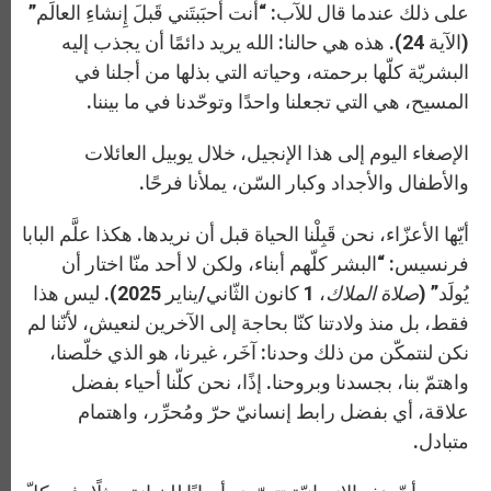
على ذلك عندما قال للآب: “أنت أَحبَبتَني قَبلَ إِنشاءِ العالَم”
(الآية 24). هذه هي حالنا: الله يريد دائمًا أن يجذب إليه
البشريّة كلّها برحمته، وحياته التي بذلها من أجلنا في
المسيح، هي التي تجعلنا واحدًا وتوحّدنا في ما بيننا.
الإصغاء اليوم إلى هذا الإنجيل، خلال يوبيل العائلات
والأطفال والأجداد وكبار السّن، يملأنا فرحًا.
أيّها الأعزّاء، نحن قَبِلْنا الحياة قبل أن نريدها. هكذا علَّم البابا
فرنسيس: “البشر كلّهم أبناء، ولكن لا أحد منّا اختار أن
يُولَد” (
صلاة الملاك
، 1 كانون الثّاني/يناير 2025). ليس هذا
فقط، بل منذ ولادتنا كنّا بحاجة إلى الآخرين لنعيش، لأنّنا لم
نكن لنتمكّن من ذلك وحدنا: آخَر، غيرنا، هو الذي خلّصنا،
واهتمّ بنا، بجسدنا وبروحنا. إذًا، نحن كلّنا أحياء بفضل
علاقة، أي بفضل رابط إنسانيّ حرّ ومُحرِّر، واهتمام
متبادل.