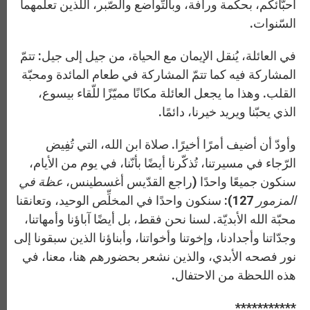
أحبّائكم، بحكمة ورأفة، وبالتّواضع والصّبر، اللذين تعلّمهما
السّنوات.
في العائلة، يُنقل الإيمان مع الحياة، من جيل إلى جيل: تتمّ
المشاركة فيه كما تتمّ المشاركة في طعام المائدة ومحبّة
القلب. وهذا ما يجعل العائلة مكانًا مميّزًا للّقاء بيسوع،
الذي يحبّنا ويريد خيرنا، دائمًا.
وأودّ أن أضيف أمرًا أخيرًا. صلاة ابن الله، التي تُفِيض
الرّجاء في مسيرتنا، تُذكّرنا أيضًا بأنّنا، في يوم من الأيام،
سنكون جميعًا واحدًا (راجع القدّيس أغسطينس،
عظة في
المزمور
127): سنكون واحدًا في المخلِّص الوحيد، وتعانقنا
محبّة الله الأبديّة. لسنا نحن فقط، بل أيضًا آباؤنا وأمهاتنا،
وجدّاتنا وأجدادنا، وإخوتنا وأخواتنا، وأبناؤنا الذين سبقونا إلى
نور فصحه الأبدي، والذين نشعر بحضورهم هنا، معنا، في
هذه اللحظة من الاحتفال.
***********