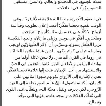
سلام للجميع، في المجتمع والعالم. ولا ننسَ: مستقبل
الشعوب يُولَد في العائلات.
في العقود الأخيرة، منحنا الله علامة تملأنا فرحًا، وفي
الوقت نفسه تجعلنا نفكّر: أقصد إعلان تطويب وقداسة
أزواج، لا كلًّا على حدة، بل معًا، كأزواج متزوّجين
ومتّحدين. أفكّر في لويس وزيلي مارتان، والدي القدّيسة
تريزا الطّفل يسوع. ويسرّني أن أذكر الطّوباويّين لويجي
وماريا بيلترامي كواتروكي، اللذين عاشا حياتهما العائليّة
في روما في القرن الماضي. ولا ننسَ عائلة أولما من
بولندا: الوالِدَين والأطفال الذين كانوا متّحدين في الحبّ
والاستشهاد من أجل الإيمان. قلت إنّها علامة تجعلنا نفكّر.
نعم، بالإشارة إلى الأزواج بكونهم شهودًا مثاليين على
الإيمان، الكنيسة تقول لنا إنّ عالم اليوم بحاجة إلى العهد
الزّوجي، لكي يعرف ويقبل محبّة الله، ويتغلّب على القوى
التي تُفكّك العلاقات والمجتمعات، بقوّتها التي توحِّد
وتصالح.