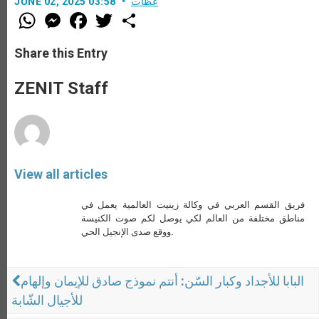
عظات
JUNE 02, 2025 03:58
W
M
F
T
S
h
e
a
w
h
a
s
c
i
a
t
s
e
t
r
Share this Entry
s
e
b
t
e
A
n
o
e
p
g
o
r
ZENIT Staff
p
e
k
r
View all articles
فريق القسم العربي في وكالة زينيت العالمية يعمل في
مناطق مختلفة من العالم لكي يوصل لكم صوت الكنيسة
ووقع صدى الإنجيل الحي.
البابا للأجداد وكبار السّن: أنتم نموذج صادق للإيمان وإلهام
للأجيال الشّابة