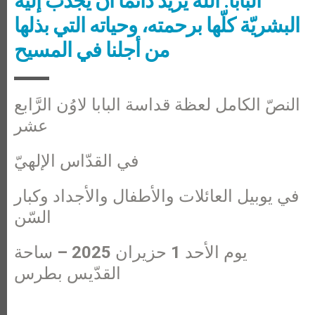
البابا: الله يريد دائمًا أن يجذب إليه
البشريّة كلّها برحمته، وحياته التي بذلها
من أجلنا في المسيح
النصّ الكامل لعظة قداسة البابا لاوُن الرَّابع
عشر
في القدّاس الإلهيّ
في يوبيل العائلات والأطفال والأجداد وكبار
السّن
يوم الأحد 1 حزيران 2025 – ساحة
القدّيس بطرس