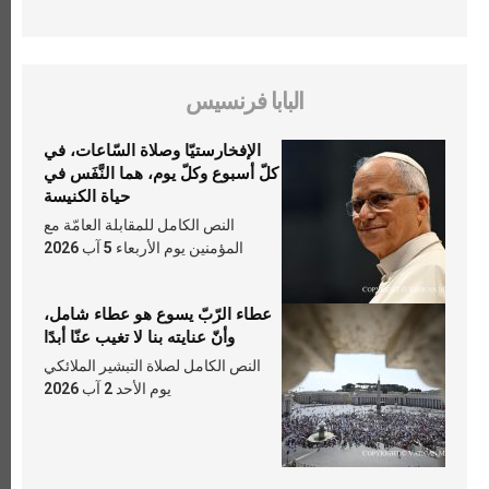
البابا فرنسيس
الإفخارستيّا وصلاة السّاعات، في
كلّ أسبوع وكلّ يوم، هما النَّفَس في
حياة الكنيسة
النص الكامل للمقابلة العامّة مع
المؤمنين يوم الأربعاء 5 آب 2026
عطاء الرّبّ يسوع هو عطاء شامل،
وأنّ عنايته بنا لا تغيب عنّا أبدًا
النص الكامل لصلاة التبشير الملائكي
يوم الأحد 2 آب 2026