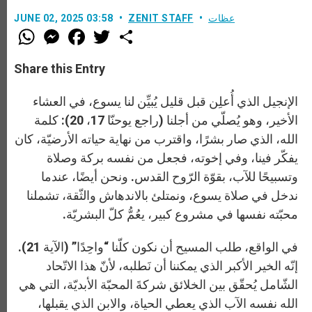
عظات
ZENIT STAFF
JUNE 02, 2025 03:58
W
M
F
T
S
h
e
a
w
h
a
s
c
i
a
t
s
e
t
r
Share this Entry
s
e
b
t
e
A
n
o
e
p
g
o
r
الإنجيل الذي أُعلِن قبل قليل يُبيِّن لنا يسوع، في العشاء
p
e
k
r
الأخير، وهو يُصلّي من أجلنا (راجع يوحنّا 17، 20): كلمة
الله، الذي صار بشرًا، واقترب من نهاية حياته الأرضيّة، كان
يفكّر فينا، وفي إخوته، فجعل من نفسه بركة وصلاة
وتسبيحًا للآب، بقوّة الرّوح القدس. ونحن أيضًا، عندما
ندخل في صلاة يسوع، ونمتلئ بالاندهاش والثّقة، تشملنا
محبّته نفسها في مشروع كبير، يعُمُّ كلّ البشريّة.
في الواقع، طلب المسيح أن نكون كلّنا “واحِدًا” (الآية 21).
إنّه الخير الأكبر الذي يمكننا أن نَطلبه، لأنّ هذا الاتّحاد
الشّامل يُحقّق بين الخلائق شركةَ المحبّة الأبديّة، التي هي
الله نفسه الآب الذي يعطي الحياة، والابن الذي يقبلها،