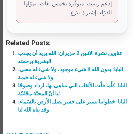
إدعم زينيت. متوفّرة بخمس لغات، يموّلها
القرّاء. إشترك تبرّع
Related Posts:
عناوين نشرة الاثنين 2 حزيران: الله يريد أن يجذب
البشرية برحمته
البابا: بدون الله لا شيء موجود، ولا شيء له معنى،
ولا شيء له قيمة
البابا: كلّما قلّت الألقاب التي نتباهى بها، ازداد وضوحًا
لنا أنّ المحبّة مجّانيّة
البابا: خطواتنا تسير على جسر يصل الأرض بالسّماء،
وقد بناه الله لنا