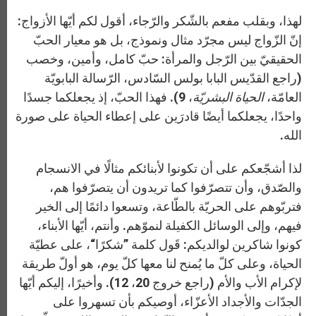
لهذا، وبقلب مفعم بالشّكر والرّجاء، أقول لكم أيّها الأزواج:
إنّ الزّواج ليس مجرّد مثال ونموذج، بل هو معيار الحبّ
الحقيقيّ بين الرّجل والمرأة: حبّ كامل، وأمين، وخصب
(راجع القدّيس البابا بولس السّادس، الرّسالة البابويّة
العامّة،
الحياة البشريّة
، 9). فهذا الحبّ، إذ يجعلكما جسدًا
واحدًا، يجعلكما أيضًا قادرَين على إعطاء الحياة على صورة
الله.
لذا أشجّعكم على أن تكونوا لأبنائكم مثالًا في الانسجام
والصّدق، وأن تتصرّفوا كما تريدون أن يتصرّفوا هم،
فتربّوهم على الحريّة بالطّاعة، وتسعوا دائمًا إلى الخير
فيهم، وإلى الوسائل الكفيلة لنموّهم. وأنتم، أيّها الأبناء،
كونوا شاكرين لوالديكم: قَول كلمة ”شكرًا“، على عطيّة
الحياة، وعلى كلّ ما يُمنح لنا معها كلّ يوم، هو أولّ طريقة
لإكرام الأب والأم (راجع خروج 20، 12). وأخيرًا، إليكم أيّها
الجدّات والأجداد الأعزّاء، أوصيكم بأن تسهروا على