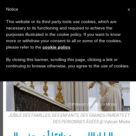
AR
Notice
x
This website or its third party tools use cookies, which are
necessary to its functioning and required to achieve the
عظات
purposes illustrated in the cookie policy. If you want to know
more or withdraw your consent to all or some of the cookies,
please refer to the
cookie policy
.
By closing this banner, scrolling this page, clicking a link or
continuing to browse otherwise, you agree to the use of cookies.
JUBILÉ DES FAMILLES, DES ENFANTS, DES GRANDS-PARENTS ET
DES PERSONNES ÂGÉES @ Vatican Media