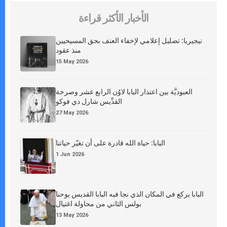
الأخبار الأكثر قراءة
نيجيريا: تضليل إعلامي لإخفاء العنف بحق المسيحيين
منذ عقود
15 May 2026
العبوديَّة بين اعتذار البابا لاوُن الرابع عشر وصرخة
القدِّيس شارل دي فوكو
27 May 2026
البابا: حياة الله قادرة على أن تغيّر حياتنا
1 Jun 2026
البابا يركع في المكان الذي نجا فيه البابا القديس يوحنا
بولس الثاني من محاولة اغتيال
13 May 2026