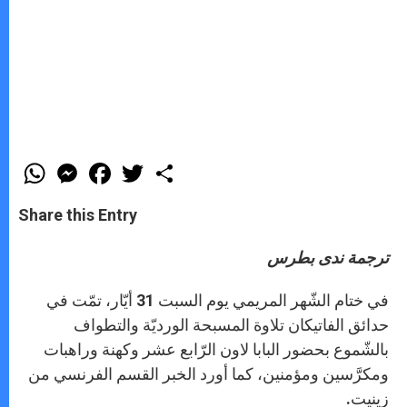
W
M
F
T
S
h
e
a
w
h
a
s
c
i
a
t
s
e
t
r
Share this Entry
s
e
b
t
e
A
n
o
e
p
g
o
r
ترجمة ندى بطرس
p
e
k
r
في ختام الشّهر المريمي يوم السبت 31 أيّار، تمّت في
حدائق الفاتيكان تلاوة المسبحة الورديّة والتطواف
بالشّموع بحضور البابا لاون الرّابع عشر وكهنة وراهبات
ومكرَّسين ومؤمنين، كما أورد الخبر القسم الفرنسي من
زينيت.