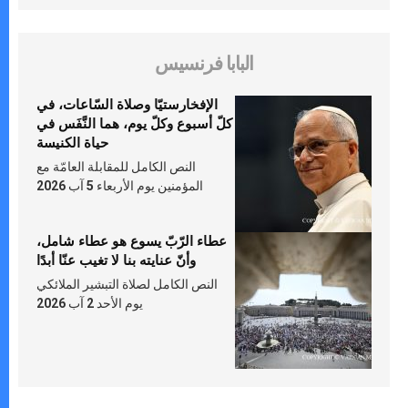
البابا فرنسيس
الإفخارستيّا وصلاة السّاعات، في
كلّ أسبوع وكلّ يوم، هما النَّفَس في
حياة الكنيسة
النص الكامل للمقابلة العامّة مع
المؤمنين يوم الأربعاء 5 آب 2026
عطاء الرّبّ يسوع هو عطاء شامل،
وأنّ عنايته بنا لا تغيب عنّا أبدًا
النص الكامل لصلاة التبشير الملائكي
يوم الأحد 2 آب 2026