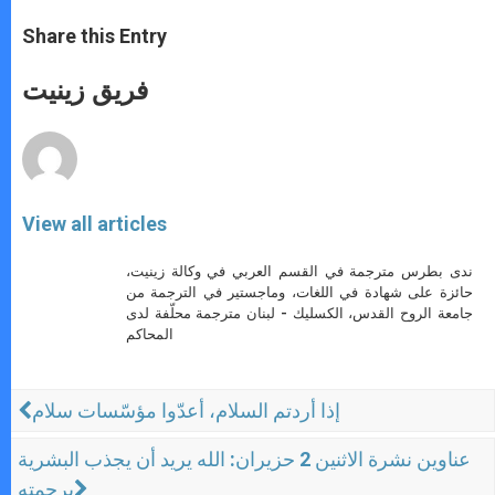
a
s
c
i
a
t
s
e
t
r
Share this Entry
s
e
b
t
e
A
n
o
e
p
g
o
r
فريق زينيت
p
e
k
r
View all articles
ندى بطرس مترجمة في القسم العربي في وكالة زينيت،
حائزة على شهادة في اللغات، وماجستير في الترجمة من
جامعة الروح القدس، الكسليك - لبنان مترجمة محلّفة لدى
المحاكم
إذا أردتم السلام، أعدّوا مؤسّسات سلام
عناوين نشرة الاثنين 2 حزيران: الله يريد أن يجذب البشرية
برحمته