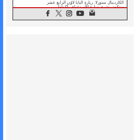
الكاردينال ستورلا: زيارة البابا لاوُن الرابع عشر
ستكون بشرى سارة للأوروغواي بأكملها
07.08.2026
الفاتيكان يعلن برنامج الزيارة الرسولية للبابا لاوُن
الرابع عشر إلى فرنسا
07.08.2026
في الذكرى الـ ٨١ لحادثة هيروشيما الكنيسة في
اليابان تنظم ١٠ أيام للصلاة على نية السلام
07.08.2026
الكنيسة في الأوروغواي: زيارة البابا ستعزز
الإيمان والرجاء
06.08.2026
الاجتماع الشهري للمطارنة الموارنة
06.08.2026
الكاردينال روسي: زيارة البابا لاوُن إلى الأرجنتين
هي تكريم للبابا فرنسيس
06.08.2026
زيارة البابا إلى البيرو ستكون زمن نعمة ومصالحة
ورجاء