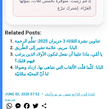
إدعم زينيت. متوفّرة بخمس لغات، يموّلها
القرّاء. إشترك تبرّع
Related Posts:
عناوين نشرة الثلاثاء 3 حزيران 2025: تعلُّم الرحمة
البابا: مريم، علامة تشير إلى الطّريق
يا أمّي، ماذا علينا أن نفعل لنكون الأولاد الذين يرغب
فيهم قلبك؟
البابا: كلّما قلّت الألقاب التي نتباهى بها، ازداد وضوحًا
لنا أنّ المحبّة مجّانيّة
البابا لاون الرّابع عشر
,
مريم وأعياد
JUNE 03, 2025 07:52
مريمية
W
M
F
T
S
h
e
a
w
h