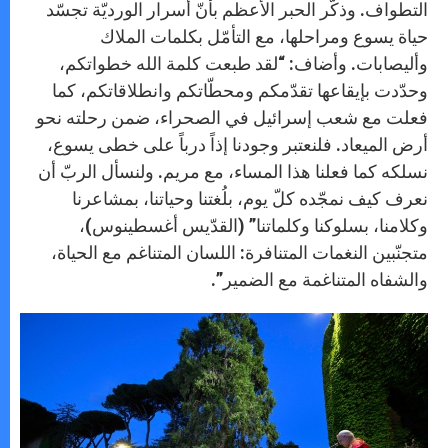
التطواف. وذكّر الحبر الأعظم بأنّ أسرار الورديّة تجسّد
حياة يسوع ومراحلها، مع التأمّل بكلمات الملاك
وأليصابات. وأضاف: “لقد طبعت كلمة الله خطواتكم،
وحدّدت بإيقاعها تقدّمكم ومحطّاتكم وانطلاقاتكم، كما
فعلت مع شعب إسرائيل في الصحراء، ضمن رحلته نحو
أرض الميعاد. فلنعتبر وجودنا إذاً درباً على خطى يسوع،
نسلكه كما فعلنا هذا المساء، مع مريم. ولنسأل الربّ أن
نعرف كيف نمجّده كلّ يوم، بلُغتنا وحياتنا، بمشاعرنا
وكلامنا، بسلوكنا وكلماتنا” (القدّيس أغسطينوس)،
متجنّبين النغمات المتنافرة: اللسان المتناغم مع الحياة،
والشفاه المتناغمة مع الضمير”.