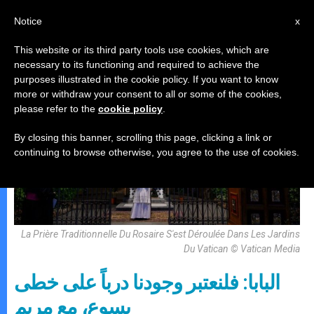
AR
Notice
x
This website or its third party tools use cookies, which are
necessary to its functioning and required to achieve the
,
البابا لاون الرّابع عشر
مريم وأعياد مريمية
purposes illustrated in the cookie policy. If you want to know
more or withdraw your consent to all or some of the cookies,
please refer to the
cookie policy
.
By closing this banner, scrolling this page, clicking a link or
continuing to browse otherwise, you agree to the use of cookies.
La Prière Traditionnelle Du Rosaire S'est Déroulée Dans Les Jardins
Du Vatican © Vatican Media
البابا: فلنعتبر وجودنا درباً على خطى
يسوع، مع مريم