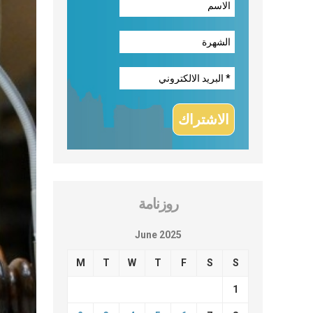
روزنامة
June 2025
M
T
W
T
F
S
S
1