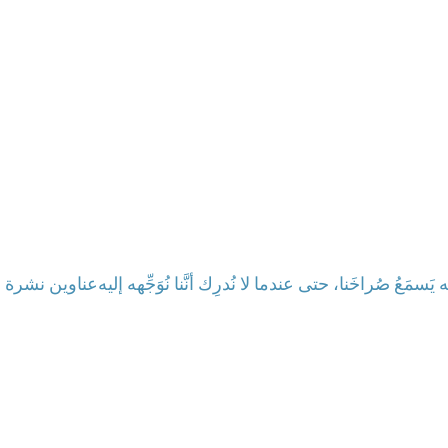
ه يَسمَعُ صُراخَنا، حتى عندما لا نُدرِك أنَّنا نُوَجِّهه إليه
عناوين نشرة الأربعاء 11 حزيران 2025: لنق