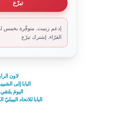
تبرّع
إدعم زينيت. متوفّرة بخمس لغا
القرّاء. إشترك تبرّع
لاون الرا
البابا إلى الشبي
اليومَ يلتقي
البابا للاتحاد البيبلي