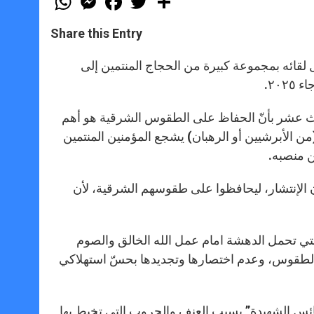
h
e
a
w
h
a
s
c
i
a
t
s
e
t
r
Share this Entry
s
e
b
t
e
A
n
o
e
p
g
o
r
 لقائه بمجموعة كبيرة من الحجاج المنتمين إلى
p
e
k
٢٠.
r
 الثالث عشر بأنّ الحفاظ على الطقوس الشرقية هو أهم
 (من الأبرشيين أو الرهبان) يشجع المؤمنين المنتمين
ن منصبه.
لدان الإنتشار، ليحافظوا على طقوسهم الشرقية، لأن
 التي تحمل الدهشة امام عمل الله الخالق والصوم
 الطقوس، وعدم اختصارها وتجديدها بحسّ استهلاكي
كنائس الشهيدة” بسبب العنف والحروب التي تخيط بها