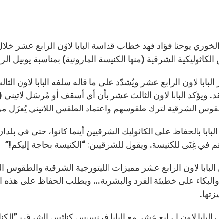
لخوري يوحنا فؤاد فهد خطاب قداسة البابا لاوُن الرابع عشر خلال
الكاثوليكية الشرقية (منها الكنيسة المارونية) بمناسبة يوبيل الرجاء ٢٥
ر البابا لاون الرابع عشر ويُشدّد على ما قاله سلفه البابا لاون
قد. ويؤكد البابا لاون الثالث عشر بأن أي أسقف أو مُرسَل لاتيني
قوس الشرقية لترك طقوسهم واعتماد الطقس اللاتيني يُعزَل م
ر البابا بالحفاظ على الكاثوليك الشرقيين أينما كانوا، حتى في ب
في غِنَى للكنيسة. ويقول للشرقيين: “الكنيسة بحاجة إليكم!”
مّن البابا لاون الرابع عشر مميزات الليتورجية الشرقية والطقوس
 والبكاء على خطيئة الفرد والبشرية… ويطلب الحفاظ على هذه
يزتها.
 البابا لاون الرابع عشر مع البابا فرنسيس كنائس الشرق بـ”ال