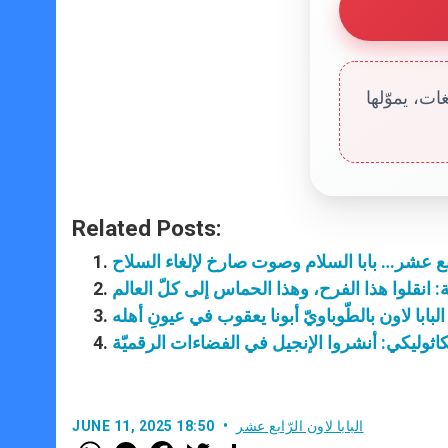
ت، يموّلها
Related Posts:
بع عشر… بابا السلام وصوت صارخ لإلغاء السلاح
بة: انقلوا هذا الفرح، وهذا الحماس إلى كلّ العالم
 البابا لاون بالطّوباويّ أبونا يعقوب في عيونِ أهله
ّ الكاثوليكي: أنشروا الإنجيل في الفضاءات الرقميّة
البابا لاون الرّابع عشر
JUNE 11, 2025 18:50
W
M
F
T
S