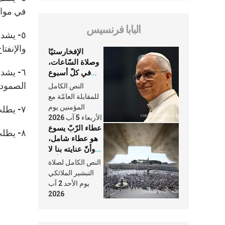
في مواط
البابا فرنسيس
٥- يشد
والإنفتا
الإفخارستيّا
وصلاة السّاعات،
٦- يشد
في كلّ أسبوع
وكلّ يوم، هما
الصمود 
النص الكامل
النَّفَس في حياة
للمقابلة العامّة مع
الكنيسة
المؤمنين يوم
٧- يطلب البابا من المسيحيين الشرقيين التألّق بالإيمان والرجاء والمحبة وليس أي شيء آخَر.
الأربعاء 5 آب 2026
عطاء الرّبّ يسوع
٨- يطلب البابا من الرّعاة الإستقامة والشفافية في إدارة أملاك الكنيسة، والعمل بتواضع دون السعي للمناصب…
هو عطاء شامل،
وأنّ عنايته بنا لا
تغيب عنّا أبدًا
النص الكامل لصلاة
التبشير الملائكي
يوم الأحد 2 آب
2026