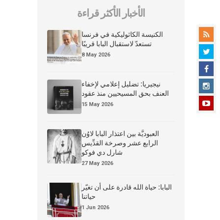
الأخبار الأكثر قراءة
الكنيسة الكاثوليكية في فرنسا
تستعدّ لاستقبال البابا قريبًا
8 May 2026
نيجيريا: تضليل إعلامي لإخفاء
العنف بحق المسيحيين منذ عقود
15 May 2026
العبوديَّة بين اعتذار البابا لاوُن
الرابع عشر وصرخة القدِّيس
شارل دي فوكو
27 May 2026
البابا: حياة الله قادرة على أن تغيّر
حياتنا
1 Jun 2026