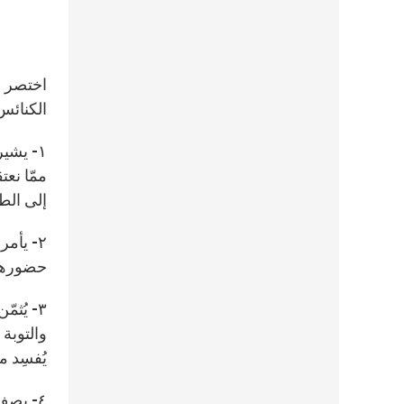
اختصر ا
الكنائس 
١- يشي
ممّا نعت
إلى الط
٢- يأم
حضورهم 
٣- يُث
والتوبة
يُفسِد م
٤- يصف