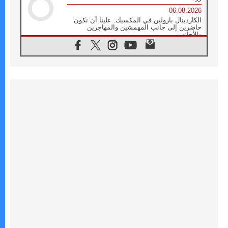
06.08.2026
الكاردينال بارولين في المكسيك: علينا أن نكون
حاضرين إلى جانب المهمشين والمهاجرين
والأجانب
06.08.2026
البابا لاوُن الرابع عشر للشباب في أسيزي:
"أوروبا والعالم يبحثان اليوم عن قديسين جُدد
فيكم"
06.08.2026
البابا في أسيزي يتحدث إلى الشباب المشاركين
في لقاء الشباب الفرنسيسكاني
06.08.2026
البابا لاوُن الرابع عشر يبرق معزيا بوفاة
الكاردينال جوليو دوارتي لانغا
05.08.2026
في مقابلته العامة مع المؤمنين البابا لاوُن الرابع
عشر يواصل الحديث عن الدستور في الليتورجيا
المقدسة مسلطا الضوء على صلاة الكنيسة
05.08.2026
البابا لاوُن الرابع عشر يزور في تشرين الثاني
٢٠٢٦ أوروغواي والأرجنتين وبيرو
05.08.2026
خمسون عاما على استشهاد الأسقف الأرجنتيني
الطوباوي إنريكي أنجيليلي