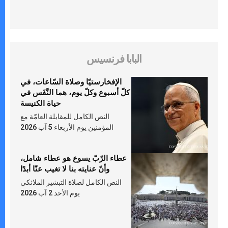
البابا فرنسيس
الإفخارستيّا وصلاة السّاعات، في
كلّ أسبوع وكلّ يوم، هما النَّفَس في
حياة الكنيسة
النص الكامل للمقابلة العامّة مع
المؤمنين يوم الأربعاء 5 آب 2026
عطاء الرّبّ يسوع هو عطاء شامل،
وأنّ عنايته بنا لا تغيب عنّا أبدًا
النص الكامل لصلاة التبشير الملائكي
يوم الأحد 2 آب 2026