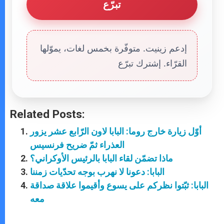
تبرّع
إدعم زينيت. متوفّرة بخمس لغات، يموّلها
القرّاء. إشترك تبرّع
Related Posts:
أوّل زيارة خارج روما: البابا لاون الرّابع عشر يزور
العذراء ثمّ ضريح فرنسيس
ماذا تضمّن لقاء البابا بالرئيس الأوكراني؟
البابا: دعونا لا نهرب بوجه تحدّيات زمننا
البابا: ثبّتوا نظركم على يسوع وأقيموا علاقة صداقة
معه