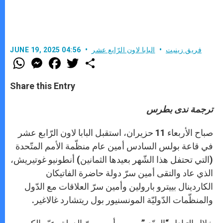
فريق زينيت
البابا لاون الرّابع عشر
JUNE 19, 2025 04:56
W
M
F
T
S
h
e
a
w
h
a
s
c
i
a
t
s
e
t
r
Share this Entry
s
e
b
t
e
A
n
o
e
p
g
o
r
ترجمة ندى بطرس
p
e
k
r
صباح الأربعاء 11 حزيران، استقبل البابا لاون الرّابع عشر
في قاعة بولس السادس أمين عام منظّمة الأمم المتّحدة
(التي تحتفل هذا الشّهر بعيدها الثمانين) أنطونيو غوتيريش،
الذي عاد والتقى أمين سرّ دولة حاضرة الفاتيكان
الكاردينال بييترو بارولين وأمين سرّ العلاقات مع الدّول
والمنظّمات الدّوليّة المونسنيور بول ريتشارد غالاغير.