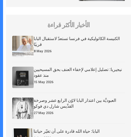
الأخبار الأكثر قراءة
الكنيسة الكاثوليكية في فرنسا تستعدّ لاستقبال البابا
قريبًا
8 May 2026
نيجيريا: تضليل إعلامي لإخفاء العنف بحق المسيحيين
منذ عقود
15 May 2026
العبوديَّة بين اعتذار البابا لاوُن الرابع عشر وصرخة
القدِّيس شارل دي فوكو
27 May 2026
البابا: حياة الله قادرة على أن تغيّر حياتنا