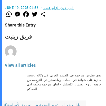
البابا لاون الرّابع عشر
JUNE 19, 2025 04:56
W
M
F
T
S
h
e
a
w
h
a
s
c
i
a
t
s
e
t
r
Share this Entry
s
e
b
t
e
A
n
o
e
p
g
o
r
فريق زينيت
p
e
k
r
View all articles
ندى بطرس مترجمة في القسم العربي في وكالة زينيت،
حائزة على شهادة في اللغات، وماجستير في الترجمة من
جامعة الروح القدس، الكسليك - لبنان مترجمة محلّفة لدى
المحاكم
البابا يدعو إلى عدم الوقوع في تجربة الأسلحة