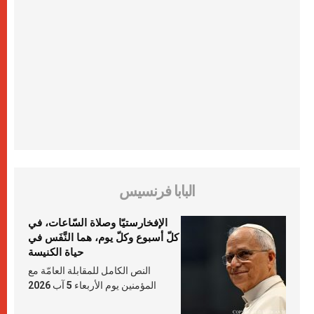
البابا فرنسيس
الإفخارستيّا وصلاة السّاعات، في
كلّ أسبوع وكلّ يوم، هما النَّفَس في
حياة الكنيسة
النص الكامل للمقابلة العامّة مع
المؤمنين يوم الأربعاء 5 آب 2026