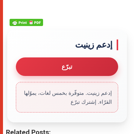
إدعم زينيت
تبرّع
إدعم زينيت. متوفّرة بخمس لغات، يموّلها
القرّاء. إشترك تبرّع
Related Posts: