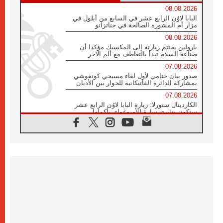
08.08.2026
البابا لاوُن الرابع عشر في السابع من أيلول في
مزار أم المشورة الصالحة في جناتزانو
08.08.2026
بارولين يختتم زيارته إلى المكسيك مؤكدا أن
صناعة السلام تبدأ بالتعاطف مع ألم الآخر
07.08.2026
صدور بيان ختامي لأول لقاء مسيحي كونفوشي
بمشاركة الدائرة الفاتيكانية للحوار بين الأديان
07.08.2026
الكاردينال ستورلا: زيارة البابا لاوُن الرابع عشر
ستكون بشرى سارة للأوروغواي بأكملها
07.08.2026
الفاتيكان يعلن برنامج الزيارة الرسولية للبابا لاوُن
الرابع عشر إلى فرنسا
07.08.2026
في الذكرى الـ ٨١ لحادثة هيروشيما الكنيسة في
اليابان تنظم ١٠ أيام للصلاة على نية السلام
07.08.2026
الكنيسة في الأوروغواي: زيارة البابا ستعزز
الإيمان والرجاء
06.08.2026
الاجتماع الشهري للمطارنة الموارنة