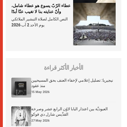
عطاء الرّبّ يسوع هو عطاء شامل،
وأنّ عنايته بنا لا تغيب عنّا أبدًا
النص الكامل لصلاة التبشير الملائكي
يوم الأحد 2 آب 2026
الأخبار الأكثر قراءة
نيجيريا: تضليل إعلامي لإخفاء العنف بحق المسيحيين
منذ عقود
15 May 2026
العبوديَّة بين اعتذار البابا لاوُن الرابع عشر وصرخة
القدِّيس شارل دي فوكو
27 May 2026