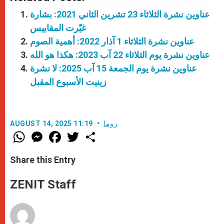
عناوين نشرة الثلاثاء 23 تشرين الثاني 2021: بشارة
غيّرت المقاييس
عناوين نشرة الثلاثاء 1 آذار 2022: أهمية الصوم
عناوين نشرة يوم الثلاثاء 22 آب 2023: هكذا هو الله
عناوين نشرة يوم الجمعة 15 آب 2025: لا نشرة
زينيت الأسبوع المقبل
روما
AUGUST 14, 2025 11:19
W
M
F
T
S
h
e
a
w
h
a
s
c
i
a
t
s
e
t
r
Share this Entry
s
e
b
t
e
A
n
o
e
p
g
o
r
ZENIT Staff
p
e
k
r